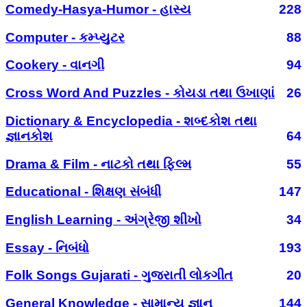
Comedy-Hasya-Humor - હાસ્ય
228
Computer - કમ્પ્યુટર
88
Cookery - વાનગી
94
Cross Word And Puzzles - કોયડા તથા ઉખાણાં
26
Dictionary & Encyclopedia - શબ્દકોશ તથા
જ્ઞાનકોશ
64
Drama & Film - નાટકો તથા ફિલ્મ
55
Educational - શિક્ષણ સંબંધી
147
English Learning - અંગ્રેજી શીખો
34
Essay - નિબંધો
193
Folk Songs Gujarati - ગુજરાતી લોકગીત
20
General Knowledge - સામાન્ય જ્ઞાન
144