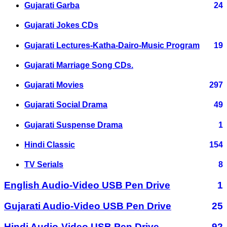
Gujarati Garba
24
Gujarati Jokes CDs
Gujarati Lectures-Katha-Dairo-Music Program
19
Gujarati Marriage Song CDs.
Gujarati Movies
297
Gujarati Social Drama
49
Gujarati Suspense Drama
1
Hindi Classic
154
TV Serials
8
English Audio-Video USB Pen Drive
1
Gujarati Audio-Video USB Pen Drive
25
Hindi Audio-Video USB Pen Drive
92