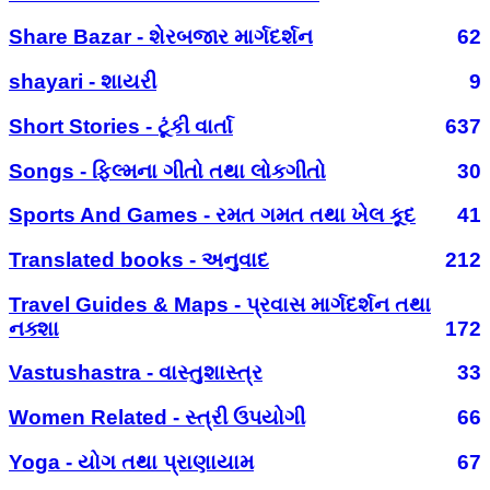
Share Bazar - શેરબજાર માર્ગદર્શન
62
shayari - શાયરી
9
Short Stories - ટૂંકી વાર્તા
637
Songs - ફિલ્મના ગીતો તથા લોકગીતો
30
Sports And Games - રમત ગમત તથા ખેલ કૂદ
41
Translated books - અનુવાદ
212
Travel Guides & Maps - પ્રવાસ માર્ગદર્શન તથા
નક્શા
172
Vastushastra - વાસ્તુશાસ્ત્ર
33
Women Related - સ્ત્રી ઉપયોગી
66
Yoga - યોગ તથા પ્રાણાયામ
67