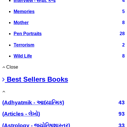
Interview - સંવાદ કળા
4
Memories
5
Mother
8
Pen Portraits
28
Terrorism
2
Wild Life
8
Close
Best Sellers Books
(Adhyatmik - આધ્યાત્મિક)
43
(Articles - લેખો)
93
(Astrology - જ્યોતિષશાસ્ત્ર)
33