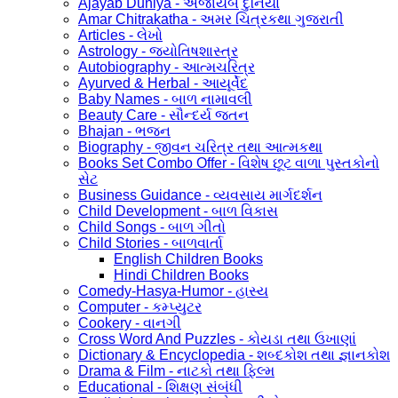
Ajayab Duniya - અજાયબ દુનિયા
Amar Chitrakatha - અમર ચિત્રકથા ગુજરાતી
Articles - લેખો
Astrology - જ્યોતિષશાસ્ત્ર
Autobiography - આત્મચરિત્ર
Ayurved & Herbal - આયૂર્વેદ
Baby Names - બાળ નામાવલી
Beauty Care - સૌન્દર્ય જતન
Bhajan - ભજન
Biography - જીવન ચરિત્ર તથા આત્મકથા
Books Set Combo Offer - વિશેષ છૂટ વાળા પુસ્તકોનો
સેટ
Business Guidance - વ્યવસાય માર્ગદર્શન
Child Development - બાળ વિકાસ
Child Songs - બાળ ગીતો
Child Stories - બાળવાર્તા
English Children Books
Hindi Children Books
Comedy-Hasya-Humor - હાસ્ય
Computer - કમ્પ્યુટર
Cookery - વાનગી
Cross Word And Puzzles - કોયડા તથા ઉખાણાં
Dictionary & Encyclopedia - શબ્દકોશ તથા જ્ઞાનકોશ
Drama & Film - નાટકો તથા ફિલ્મ
Educational - શિક્ષણ સંબંધી