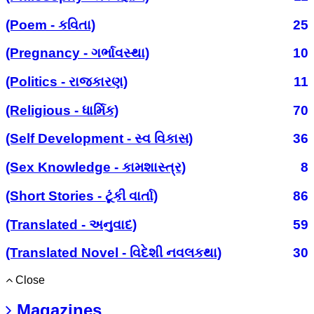
(Poem - કવિતા)
25
(Pregnancy - ગર્ભાવસ્થા)
10
(Politics - રાજકારણ)
11
(Religious - ધાર્મિક)
70
(Self Development - સ્વ વિકાસ)
36
(Sex Knowledge - કામશાસ્ત્ર)
8
(Short Stories - ટૂંકી વાર્તા)
86
(Translated - અનુવાદ)
59
(Translated Novel - વિદેશી નવલકથા)
30
Close
Magazines