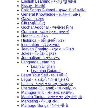
English Learning - અંગ્રેજી શીખો
Essay - નિબંધો
Folk Songs Gujarati - ગુજરાતી લોકગીત
General Knowledge - સામાન્ય જ્ઞાન
Gazal - ગઝલ
Gift (સ્મૃતિ ભેટ)
Gochar Agochar - અગોચર વિશ્વ
Grammar - વ્યાકરણના પુસ્તકો
Health - આરોગ્ય
Historical - ઇતિહાસવિષયક
Inspiration - પ્રેરણાત્મક
Jeevan Charitro - જીવન ચરિત્રો
Jokes - વિનોદનો ટુચકા
Journalism - પત્રકારત્વ
Language Learning
Learn English
Learning Gujarati
Learn Your Self - જાતે શીખો
Legal - કાયદાને લગતા પુસ્તકો
Letters - પત્રો તથા પત્ર વ્યવહાર
Literature (Gujarati) - લોકસાહિત્ય
Management - વ્યવસ્થા સંચાલન
Mantra Tantra - મંત્ર તંત્ર, મંત્રસિદ્ધિ
Marketing - વેચાણ સેવા
Marriage Songs - લગ્ન ગીતો