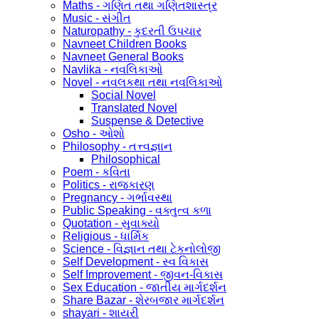
Maths - ગણિત તથા ગણિતશાસ્ત્ર
Music - સંગીત
Naturopathy - કુદરતી ઉપચાર
Navneet Children Books
Navneet General Books
Navlika - નવલિકાઓ
Novel - નવલકથા તથા નવલિકાઓ
Social Novel
Translated Novel
Suspense & Detective
Osho - ઓશો
Philosophy - તત્ત્વજ્ઞાન
Philosophical
Poem - કવિતા
Politics - રાજકારણ
Pregnancy - ગર્ભાવસ્થા
Public Speaking - વક્તુત્વ કળા
Quotation - સુવાક્યો
Religious - ધાર્મિક
Science - વિજ્ઞાન તથા ટેકનોલોજી
Self Development - સ્વ વિકાસ
Self Improvement - જીવન-વિકાસ
Sex Education - જાતીય માર્ગદર્શન
Share Bazar - શેરબજાર માર્ગદર્શન
shayari - શાયરી