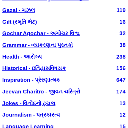
Gazal - ગઝલ
119
Gift (સ્મૃતિ ભેટ)
16
Gochar Agochar - અગોચર વિશ્વ
32
Grammar - વ્યાકરણના પુસ્તકો
38
Health - આરોગ્ય
238
Historical - ઇતિહાસવિષયક
156
Inspiration - પ્રેરણાત્મક
647
Jeevan Charitro - જીવન ચરિત્રો
174
Jokes - વિનોદનો ટુચકા
13
Journalism - પત્રકારત્વ
12
Language Learning
15