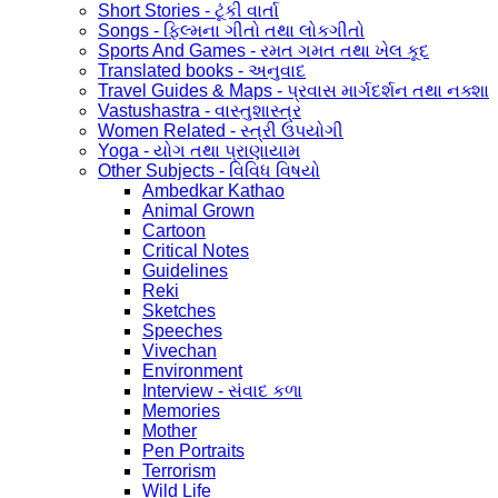
Short Stories - ટૂંકી વાર્તા
Songs - ફિલ્મના ગીતો તથા લોકગીતો
Sports And Games - રમત ગમત તથા ખેલ કૂદ
Translated books - અનુવાદ
Travel Guides & Maps - પ્રવાસ માર્ગદર્શન તથા નક્શા
Vastushastra - વાસ્તુશાસ્ત્ર
Women Related - સ્ત્રી ઉપયોગી
Yoga - યોગ તથા પ્રાણાયામ
Other Subjects - વિવિધ વિષયો
Ambedkar Kathao
Animal Grown
Cartoon
Critical Notes
Guidelines
Reki
Sketches
Speeches
Vivechan
Environment
Interview - સંવાદ કળા
Memories
Mother
Pen Portraits
Terrorism
Wild Life