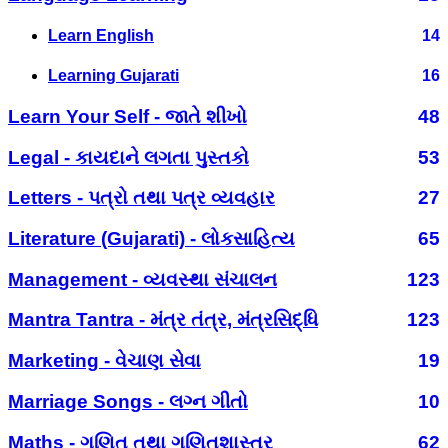
Learn English
14
Learning Gujarati
16
Learn Your Self - જાતે શીખો
48
Legal - કાયદાને લગતા પુસ્તકો
53
Letters - પત્રો તથા પત્ર વ્યવહાર
27
Literature (Gujarati) - લોકસાહિત્ય
65
Management - વ્યવસ્થા સંચાલન
123
Mantra Tantra - મંત્ર તંત્ર, મંત્રસિદ્ધિ
123
Marketing - વેચાણ સેવા
19
Marriage Songs - લગ્ન ગીતો
10
Maths - ગણિત તથા ગણિતશાસ્ત્ર
62