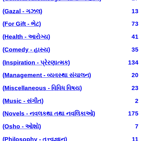
(Gazal - ગઝલ)
13
(For Gift - ભેટ)
73
(Health - આરોગ્ય)
41
(Comedy - હાસ્ય)
35
(Inspiration - પ્રેરણાત્મક)
134
(Management - વ્યવસ્થા સંચાલન)
20
(Miscellaneous - વિવિધ વિષય)
23
(Music - સંગીત)
2
(Novels - નવલકથા તથા નવલિકાઓ)
175
(Osho - ઓશો)
7
(Philosophy - તત્ત્વજ્ઞાન)
11