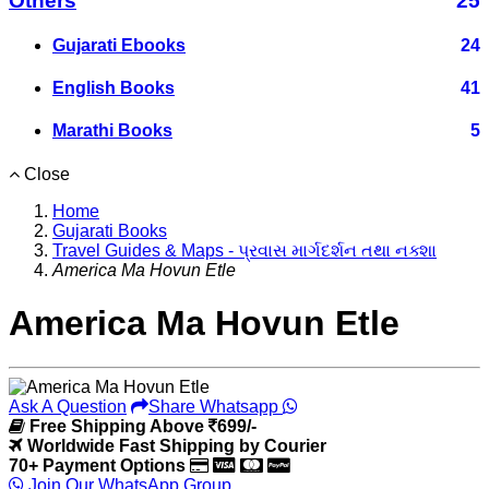
Others
25
Gujarati Ebooks
24
English Books
41
Marathi Books
5
Close
Home
Gujarati Books
Travel Guides & Maps - પ્રવાસ માર્ગદર્શન તથા નક્શા
America Ma Hovun Etle
America Ma Hovun Etle
Ask A Question
Share Whatsapp
Free Shipping Above
699/-
Worldwide Fast Shipping by Courier
70+ Payment Options
Join Our WhatsApp Group