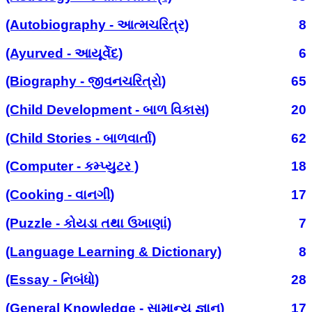
(Autobiography - આત્મચરિત્ર)
8
(Ayurved - આયૂર્વેદ)
6
(Biography - જીવનચરિત્રો)
65
(Child Development - બાળ વિકાસ)
20
(Child Stories - બાળવાર્તા)
62
(Computer - કમ્પ્યુટર )
18
(Cooking - વાનગી)
17
(Puzzle - કોયડા તથા ઉખાણાં)
7
(Language Learning & Dictionary)
8
(Essay - નિબંધો)
28
(General Knowledge - સામાન્ય જ્ઞાન)
17