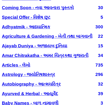
Coming Soon - નવા આવનારા પુસ્તકો
30
Special Offer - વિશેષ છૂટ
5
Adhyatmik - આધ્યાત્મિક
300
Agriculture & Gardening - ખેતી તથા બાગવાની
22
Ajayab Duniya - અજાયબ દુનિયા
15
Amar Chitrakatha - અમર ચિત્રકથા ગુજરાતી
34
Articles - લેખો
735
Astrology - જ્યોતિષશાસ્ત્ર
296
Autobiography - આત્મચરિત્ર
32
Ayurved & Herbal - આયૂર્વેદ
39
Baby Names - બાળ નામાવલી
3