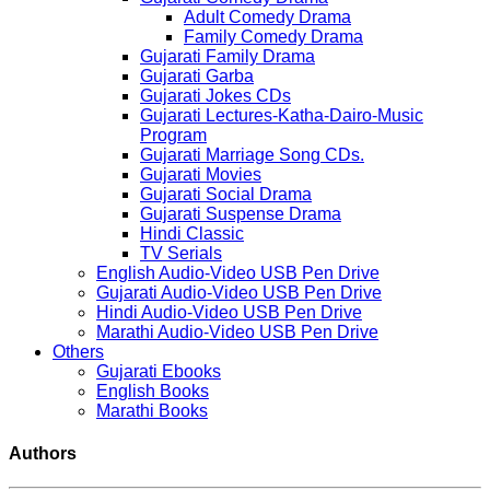
Adult Comedy Drama
Family Comedy Drama
Gujarati Family Drama
Gujarati Garba
Gujarati Jokes CDs
Gujarati Lectures-Katha-Dairo-Music
Program
Gujarati Marriage Song CDs.
Gujarati Movies
Gujarati Social Drama
Gujarati Suspense Drama
Hindi Classic
TV Serials
English Audio-Video USB Pen Drive
Gujarati Audio-Video USB Pen Drive
Hindi Audio-Video USB Pen Drive
Marathi Audio-Video USB Pen Drive
Others
Gujarati Ebooks
English Books
Marathi Books
Authors