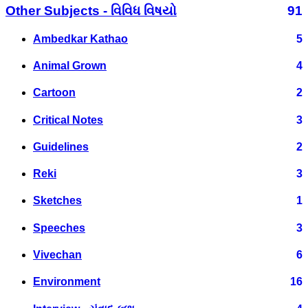
Other Subjects - વિવિધ વિષયો
91
Ambedkar Kathao
5
Animal Grown
4
Cartoon
2
Critical Notes
3
Guidelines
2
Reki
3
Sketches
1
Speeches
3
Vivechan
6
Environment
16