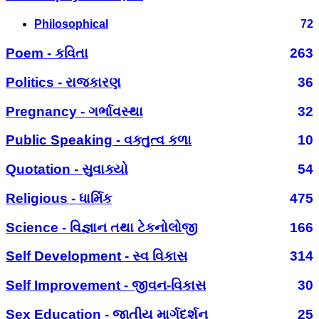
Philosophical
72
Poem - કવિતા
263
Politics - રાજકારણ
36
Pregnancy - ગર્ભાવસ્થા
32
Public Speaking - વક્તુત્વ કળા
10
Quotation - સુવાક્યો
54
Religious - ધાર્મિક
475
Science - વિજ્ઞાન તથા ટેકનોલોજી
166
Self Development - સ્વ વિકાસ
314
Self Improvement - જીવન-વિકાસ
30
Sex Education - જાતીય માર્ગદર્શન
25