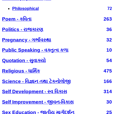
Philosophical
72
Poem - કવિતા
263
Politics - રાજકારણ
36
Pregnancy - ગર્ભાવસ્થા
32
Public Speaking - વક્તુત્વ કળા
10
Quotation - સુવાક્યો
54
Religious - ધાર્મિક
475
Science - વિજ્ઞાન તથા ટેકનોલોજી
166
Self Development - સ્વ વિકાસ
314
Self Improvement - જીવન-વિકાસ
30
Sex Education - જાતીય માર્ગદર્શન
25