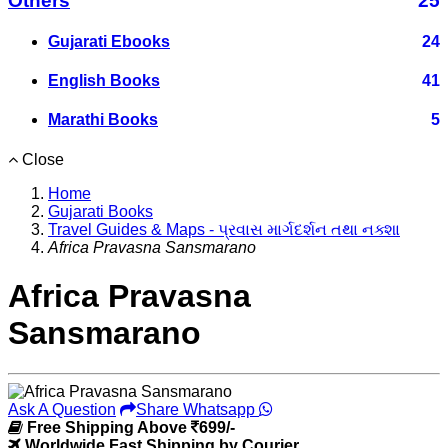
Others
25
Gujarati Ebooks
24
English Books
41
Marathi Books
5
Close
Home
Gujarati Books
Travel Guides & Maps - પ્રવાસ માર્ગદર્શન તથા નક્શા
Africa Pravasna Sansmarano
Africa Pravasna
Sansmarano
Ask A Question
Share Whatsapp
Free Shipping Above
699/-
Worldwide Fast Shipping by Courier