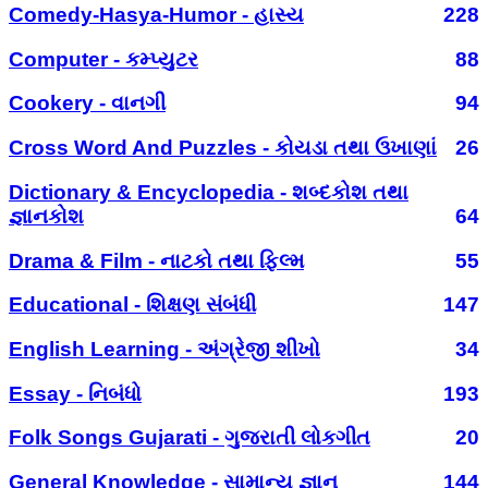
Comedy-Hasya-Humor - હાસ્ય
228
Computer - કમ્પ્યુટર
88
Cookery - વાનગી
94
Cross Word And Puzzles - કોયડા તથા ઉખાણાં
26
Dictionary & Encyclopedia - શબ્દકોશ તથા
જ્ઞાનકોશ
64
Drama & Film - નાટકો તથા ફિલ્મ
55
Educational - શિક્ષણ સંબંધી
147
English Learning - અંગ્રેજી શીખો
34
Essay - નિબંધો
193
Folk Songs Gujarati - ગુજરાતી લોકગીત
20
General Knowledge - સામાન્ય જ્ઞાન
144