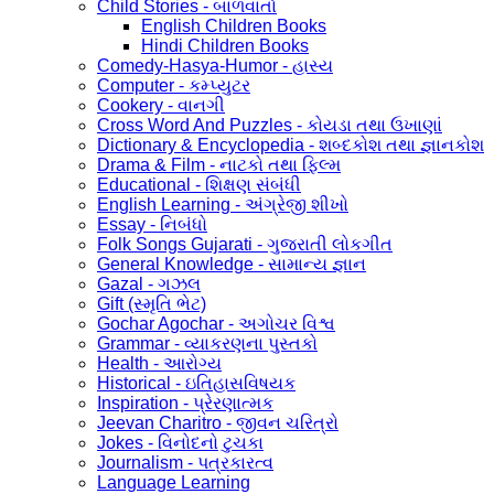
Child Stories - બાળવાર્તા
English Children Books
Hindi Children Books
Comedy-Hasya-Humor - હાસ્ય
Computer - કમ્પ્યુટર
Cookery - વાનગી
Cross Word And Puzzles - કોયડા તથા ઉખાણાં
Dictionary & Encyclopedia - શબ્દકોશ તથા જ્ઞાનકોશ
Drama & Film - નાટકો તથા ફિલ્મ
Educational - શિક્ષણ સંબંધી
English Learning - અંગ્રેજી શીખો
Essay - નિબંધો
Folk Songs Gujarati - ગુજરાતી લોકગીત
General Knowledge - સામાન્ય જ્ઞાન
Gazal - ગઝલ
Gift (સ્મૃતિ ભેટ)
Gochar Agochar - અગોચર વિશ્વ
Grammar - વ્યાકરણના પુસ્તકો
Health - આરોગ્ય
Historical - ઇતિહાસવિષયક
Inspiration - પ્રેરણાત્મક
Jeevan Charitro - જીવન ચરિત્રો
Jokes - વિનોદનો ટુચકા
Journalism - પત્રકારત્વ
Language Learning