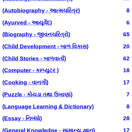
(Autobiography - આત્મચરિત્ર)
8
(Ayurved - આયૂર્વેદ)
6
(Biography - જીવનચરિત્રો)
65
(Child Development - બાળ વિકાસ)
20
(Child Stories - બાળવાર્તા)
62
(Computer - કમ્પ્યુટર )
18
(Cooking - વાનગી)
17
(Puzzle - કોયડા તથા ઉખાણાં)
7
(Language Learning & Dictionary)
8
(Essay - નિબંધો)
28
(General Knowledge - સામાન્ય જ્ઞાન)
17