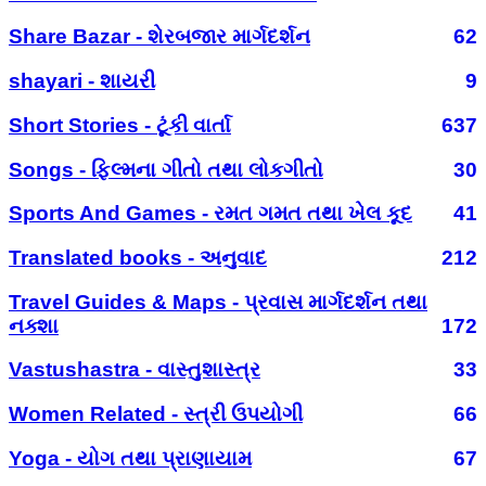
Share Bazar - શેરબજાર માર્ગદર્શન
62
shayari - શાયરી
9
Short Stories - ટૂંકી વાર્તા
637
Songs - ફિલ્મના ગીતો તથા લોકગીતો
30
Sports And Games - રમત ગમત તથા ખેલ કૂદ
41
Translated books - અનુવાદ
212
Travel Guides & Maps - પ્રવાસ માર્ગદર્શન તથા
નક્શા
172
Vastushastra - વાસ્તુશાસ્ત્ર
33
Women Related - સ્ત્રી ઉપયોગી
66
Yoga - યોગ તથા પ્રાણાયામ
67