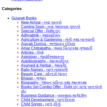
Categories
Gujarati Books
New Arrival - નવા પુસ્તકો
Coming Soon - નવા આવનારા પુસ્તકો
Special Offer - વિશેષ છૂટ
Adhyatmik - આધ્યાત્મિક
Agriculture & Gardening - ખેતી તથા બાગવાની
Ajayab Duniya - અજાયબ દુનિયા
Amar Chitrakatha - અમર ચિત્રકથા ગુજરાતી
Articles - લેખો
Astrology - જ્યોતિષશાસ્ત્ર
Autobiography - આત્મચરિત્ર
Ayurved & Herbal - આયૂર્વેદ
Baby Names - બાળ નામાવલી
Beauty Care - સૌન્દર્ય જતન
Bhajan - ભજન
Biography - જીવન ચરિત્ર તથા આત્મકથા
Books Set Combo Offer - વિશેષ છૂટ વાળા પુસ્તકોનો
સેટ
Business Guidance - વ્યવસાય માર્ગદર્શન
Child Development - બાળ વિકાસ
Child Songs - બાળ ગીતો