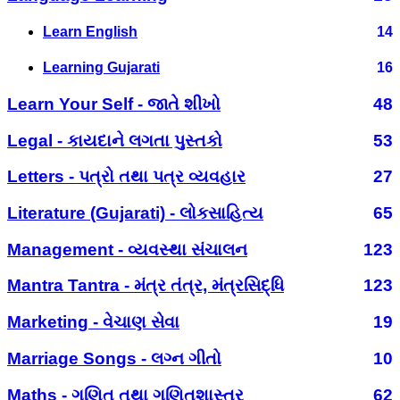
Learn English
14
Learning Gujarati
16
Learn Your Self - જાતે શીખો
48
Legal - કાયદાને લગતા પુસ્તકો
53
Letters - પત્રો તથા પત્ર વ્યવહાર
27
Literature (Gujarati) - લોકસાહિત્ય
65
Management - વ્યવસ્થા સંચાલન
123
Mantra Tantra - મંત્ર તંત્ર, મંત્રસિદ્ધિ
123
Marketing - વેચાણ સેવા
19
Marriage Songs - લગ્ન ગીતો
10
Maths - ગણિત તથા ગણિતશાસ્ત્ર
62