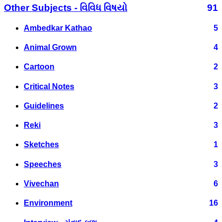
Other Subjects - વિવિધ વિષયો
91
Ambedkar Kathao
5
Animal Grown
4
Cartoon
2
Critical Notes
3
Guidelines
2
Reki
3
Sketches
1
Speeches
3
Vivechan
6
Environment
16