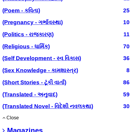
(Poem - કવિતા)
25
(Pregnancy - ગર્ભાવસ્થા)
10
(Politics - રાજકારણ)
11
(Religious - ધાર્મિક)
70
(Self Development - સ્વ વિકાસ)
36
(Sex Knowledge - કામશાસ્ત્ર)
8
(Short Stories - ટૂંકી વાર્તા)
86
(Translated - અનુવાદ)
59
(Translated Novel - વિદેશી નવલકથા)
30
Close
Magazines