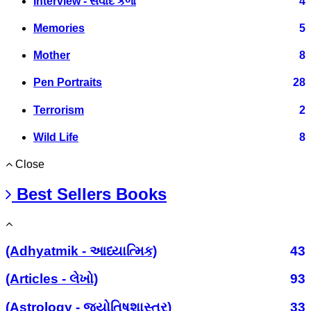
Interview - સંવાદ કળા
4
Memories
5
Mother
8
Pen Portraits
28
Terrorism
2
Wild Life
8
Close
Best Sellers Books
(Adhyatmik - આધ્યાત્મિક)
43
(Articles - લેખો)
93
(Astrology - જ્યોતિષશાસ્ત્ર)
33