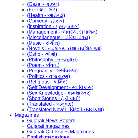
(Gazal - ગઝલ)
(For Gift - ભેટ)
(Health - આરોગ્ય)
(Comedy - હાસ્ય)
(Inspiration - પ્રેરણાત્મક)
(Management - વ્યવસ્થા સંચાલન)
(Miscellaneous - વિવિધ વિષય)
(Music - સંગીત)
(Novels - નવલકથા તથા નવલિકાઓ)
(Osho - ઓશો)
(Philosophy - તત્ત્વજ્ઞાન)
(Poem - કવિતા)
(Pregnancy - ગર્ભાવસ્થા)
(Politics - રાજકારણ)
(Religious - ધાર્મિક)
(Self Development - સ્વ વિકાસ)
(Sex Knowledge - કામશાસ્ત્ર)
(Short Stories - ટૂંકી વાર્તા)
(Translated - અનુવાદ)
(Translated Novel - વિદેશી નવલકથા)
Magazines
Gujarati News Papers
Gujarati magazines
Gujarati Old Issues Magazines
English magazines