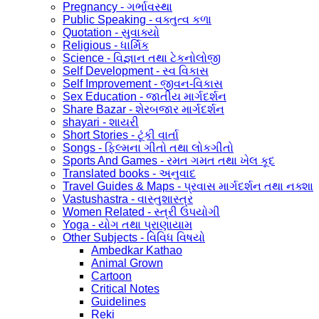
Pregnancy - ગર્ભાવસ્થા
Public Speaking - વક્તુત્વ કળા
Quotation - સુવાક્યો
Religious - ધાર્મિક
Science - વિજ્ઞાન તથા ટેકનોલોજી
Self Development - સ્વ વિકાસ
Self Improvement - જીવન-વિકાસ
Sex Education - જાતીય માર્ગદર્શન
Share Bazar - શેરબજાર માર્ગદર્શન
shayari - શાયરી
Short Stories - ટૂંકી વાર્તા
Songs - ફિલ્મના ગીતો તથા લોકગીતો
Sports And Games - રમત ગમત તથા ખેલ કૂદ
Translated books - અનુવાદ
Travel Guides & Maps - પ્રવાસ માર્ગદર્શન તથા નક્શા
Vastushastra - વાસ્તુશાસ્ત્ર
Women Related - સ્ત્રી ઉપયોગી
Yoga - યોગ તથા પ્રાણાયામ
Other Subjects - વિવિધ વિષયો
Ambedkar Kathao
Animal Grown
Cartoon
Critical Notes
Guidelines
Reki