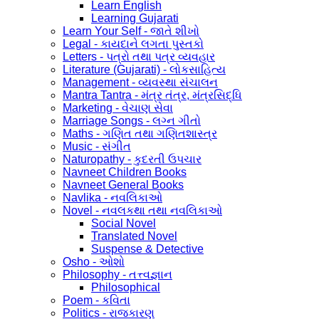
Learn English
Learning Gujarati
Learn Your Self - જાતે શીખો
Legal - કાયદાને લગતા પુસ્તકો
Letters - પત્રો તથા પત્ર વ્યવહાર
Literature (Gujarati) - લોકસાહિત્ય
Management - વ્યવસ્થા સંચાલન
Mantra Tantra - મંત્ર તંત્ર, મંત્રસિદ્ધિ
Marketing - વેચાણ સેવા
Marriage Songs - લગ્ન ગીતો
Maths - ગણિત તથા ગણિતશાસ્ત્ર
Music - સંગીત
Naturopathy - કુદરતી ઉપચાર
Navneet Children Books
Navneet General Books
Navlika - નવલિકાઓ
Novel - નવલકથા તથા નવલિકાઓ
Social Novel
Translated Novel
Suspense & Detective
Osho - ઓશો
Philosophy - તત્ત્વજ્ઞાન
Philosophical
Poem - કવિતા
Politics - રાજકારણ