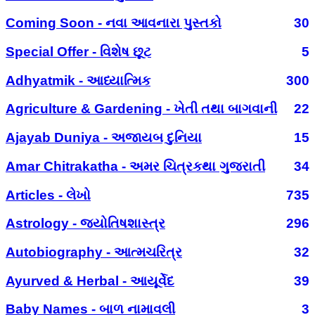
Coming Soon - નવા આવનારા પુસ્તકો
30
Special Offer - વિશેષ છૂટ
5
Adhyatmik - આધ્યાત્મિક
300
Agriculture & Gardening - ખેતી તથા બાગવાની
22
Ajayab Duniya - અજાયબ દુનિયા
15
Amar Chitrakatha - અમર ચિત્રકથા ગુજરાતી
34
Articles - લેખો
735
Astrology - જ્યોતિષશાસ્ત્ર
296
Autobiography - આત્મચરિત્ર
32
Ayurved & Herbal - આયૂર્વેદ
39
Baby Names - બાળ નામાવલી
3