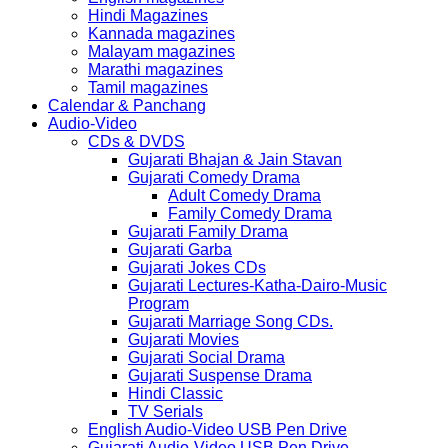
Hindi Magazines
Kannada magazines
Malayam magazines
Marathi magazines
Tamil magazines
Calendar & Panchang
Audio-Video
CDs & DVDS
Gujarati Bhajan & Jain Stavan
Gujarati Comedy Drama
Adult Comedy Drama
Family Comedy Drama
Gujarati Family Drama
Gujarati Garba
Gujarati Jokes CDs
Gujarati Lectures-Katha-Dairo-Music
Program
Gujarati Marriage Song CDs.
Gujarati Movies
Gujarati Social Drama
Gujarati Suspense Drama
Hindi Classic
TV Serials
English Audio-Video USB Pen Drive
Gujarati Audio-Video USB Pen Drive