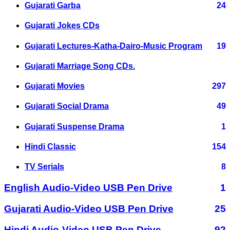
Gujarati Garba
24
Gujarati Jokes CDs
Gujarati Lectures-Katha-Dairo-Music Program
19
Gujarati Marriage Song CDs.
Gujarati Movies
297
Gujarati Social Drama
49
Gujarati Suspense Drama
1
Hindi Classic
154
TV Serials
8
English Audio-Video USB Pen Drive
1
Gujarati Audio-Video USB Pen Drive
25
Hindi Audio-Video USB Pen Drive
92