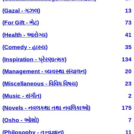
(Gazal - ગઝલ)
13
(For Gift - ભેટ)
73
(Health - આરોગ્ય)
41
(Comedy - હાસ્ય)
35
(Inspiration - પ્રેરણાત્મક)
134
(Management - વ્યવસ્થા સંચાલન)
20
(Miscellaneous - વિવિધ વિષય)
23
(Music - સંગીત)
2
(Novels - નવલકથા તથા નવલિકાઓ)
175
(Osho - ઓશો)
7
(Philosophy - તત્ત્વજ્ઞાન)
11