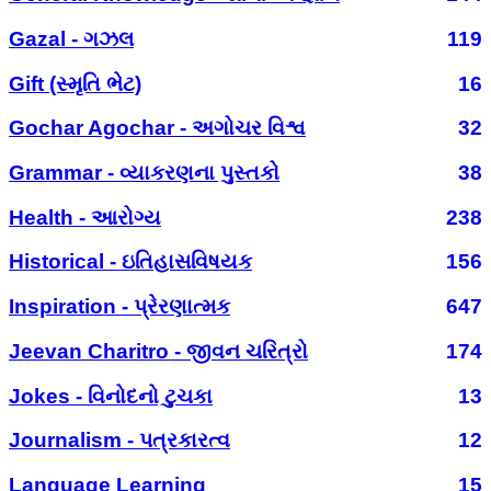
Gazal - ગઝલ
119
Gift (સ્મૃતિ ભેટ)
16
Gochar Agochar - અગોચર વિશ્વ
32
Grammar - વ્યાકરણના પુસ્તકો
38
Health - આરોગ્ય
238
Historical - ઇતિહાસવિષયક
156
Inspiration - પ્રેરણાત્મક
647
Jeevan Charitro - જીવન ચરિત્રો
174
Jokes - વિનોદનો ટુચકા
13
Journalism - પત્રકારત્વ
12
Language Learning
15