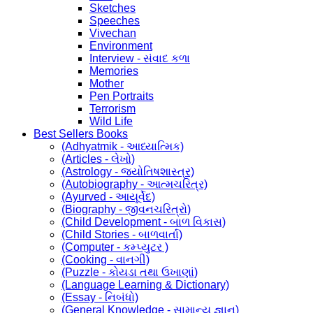
Sketches
Speeches
Vivechan
Environment
Interview - સંવાદ કળા
Memories
Mother
Pen Portraits
Terrorism
Wild Life
Best Sellers Books
(Adhyatmik - આધ્યાત્મિક)
(Articles - લેખો)
(Astrology - જ્યોતિષશાસ્ત્ર)
(Autobiography - આત્મચરિત્ર)
(Ayurved - આયૂર્વેદ)
(Biography - જીવનચરિત્રો)
(Child Development - બાળ વિકાસ)
(Child Stories - બાળવાર્તા)
(Computer - કમ્પ્યુટર )
(Cooking - વાનગી)
(Puzzle - કોયડા તથા ઉખાણાં)
(Language Learning & Dictionary)
(Essay - નિબંધો)
(General Knowledge - સામાન્ય જ્ઞાન)