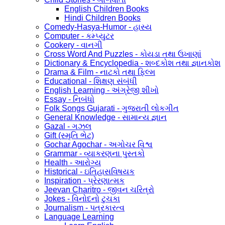
English Children Books
Hindi Children Books
Comedy-Hasya-Humor - હાસ્ય
Computer - કમ્પ્યુટર
Cookery - વાનગી
Cross Word And Puzzles - કોયડા તથા ઉખાણાં
Dictionary & Encyclopedia - શબ્દકોશ તથા જ્ઞાનકોશ
Drama & Film - નાટકો તથા ફિલ્મ
Educational - શિક્ષણ સંબંધી
English Learning - અંગ્રેજી શીખો
Essay - નિબંધો
Folk Songs Gujarati - ગુજરાતી લોકગીત
General Knowledge - સામાન્ય જ્ઞાન
Gazal - ગઝલ
Gift (સ્મૃતિ ભેટ)
Gochar Agochar - અગોચર વિશ્વ
Grammar - વ્યાકરણના પુસ્તકો
Health - આરોગ્ય
Historical - ઇતિહાસવિષયક
Inspiration - પ્રેરણાત્મક
Jeevan Charitro - જીવન ચરિત્રો
Jokes - વિનોદનો ટુચકા
Journalism - પત્રકારત્વ
Language Learning