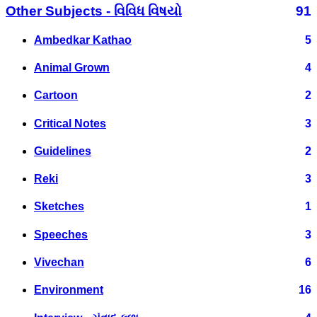
Other Subjects - વિવિધ વિષયો
91
Ambedkar Kathao
5
Animal Grown
4
Cartoon
2
Critical Notes
3
Guidelines
2
Reki
3
Sketches
1
Speeches
3
Vivechan
6
Environment
16