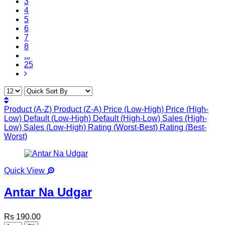
3
4
5
6
7
8
...
25
Product (A-Z)
Product (Z-A)
Price (Low-High)
Price (High-
Low)
Default (Low-High)
Default (High-Low)
Sales (High-
Low)
Sales (Low-High)
Rating (Worst-Best)
Rating (Best-
Worst)
Quick View
Antar Na Udgar
Rs 190.00