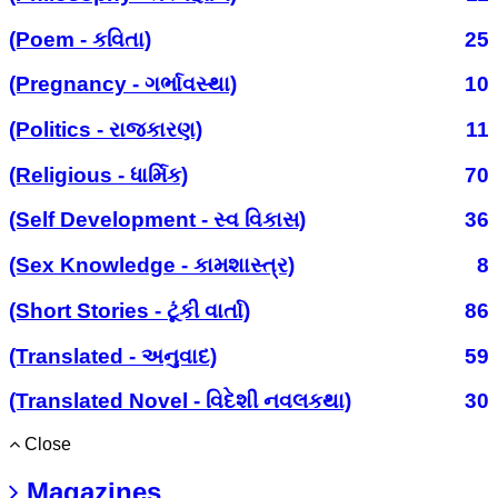
(Poem - કવિતા)
25
(Pregnancy - ગર્ભાવસ્થા)
10
(Politics - રાજકારણ)
11
(Religious - ધાર્મિક)
70
(Self Development - સ્વ વિકાસ)
36
(Sex Knowledge - કામશાસ્ત્ર)
8
(Short Stories - ટૂંકી વાર્તા)
86
(Translated - અનુવાદ)
59
(Translated Novel - વિદેશી નવલકથા)
30
Close
Magazines