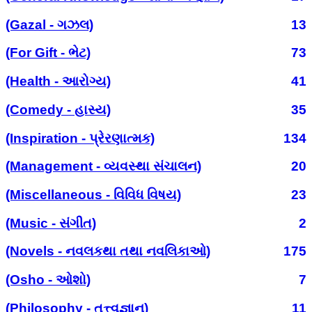
(Gazal - ગઝલ)
13
(For Gift - ભેટ)
73
(Health - આરોગ્ય)
41
(Comedy - હાસ્ય)
35
(Inspiration - પ્રેરણાત્મક)
134
(Management - વ્યવસ્થા સંચાલન)
20
(Miscellaneous - વિવિધ વિષય)
23
(Music - સંગીત)
2
(Novels - નવલકથા તથા નવલિકાઓ)
175
(Osho - ઓશો)
7
(Philosophy - તત્ત્વજ્ઞાન)
11