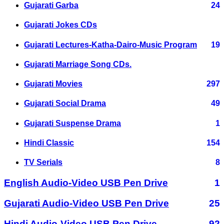
Gujarati Garba
24
Gujarati Jokes CDs
Gujarati Lectures-Katha-Dairo-Music Program
19
Gujarati Marriage Song CDs.
Gujarati Movies
297
Gujarati Social Drama
49
Gujarati Suspense Drama
1
Hindi Classic
154
TV Serials
8
English Audio-Video USB Pen Drive
1
Gujarati Audio-Video USB Pen Drive
25
Hindi Audio-Video USB Pen Drive
92