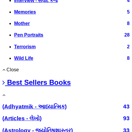
Interview - સંવાદ કળા
4
Memories
5
Mother
8
Pen Portraits
28
Terrorism
2
Wild Life
8
Close
Best Sellers Books
(Adhyatmik - આધ્યાત્મિક)
43
(Articles - લેખો)
93
(Astrology - જ્યોતિષશાસ્ત્ર)
33