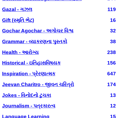
Gazal - ગઝલ
119
Gift (સ્મૃતિ ભેટ)
16
Gochar Agochar - અગોચર વિશ્વ
32
Grammar - વ્યાકરણના પુસ્તકો
38
Health - આરોગ્ય
238
Historical - ઇતિહાસવિષયક
156
Inspiration - પ્રેરણાત્મક
647
Jeevan Charitro - જીવન ચરિત્રો
174
Jokes - વિનોદનો ટુચકા
13
Journalism - પત્રકારત્વ
12
Language Learning
15