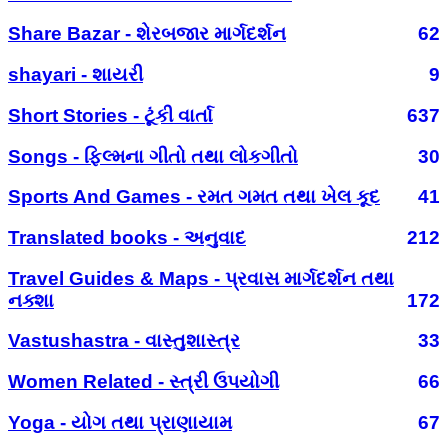
Share Bazar - શેરબજાર માર્ગદર્શન
62
shayari - શાયરી
9
Short Stories - ટૂંકી વાર્તા
637
Songs - ફિલ્મના ગીતો તથા લોકગીતો
30
Sports And Games - રમત ગમત તથા ખેલ કૂદ
41
Translated books - અનુવાદ
212
Travel Guides & Maps - પ્રવાસ માર્ગદર્શન તથા
નક્શા
172
Vastushastra - વાસ્તુશાસ્ત્ર
33
Women Related - સ્ત્રી ઉપયોગી
66
Yoga - યોગ તથા પ્રાણાયામ
67