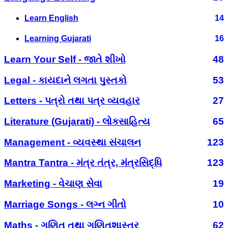
Learn English
14
Learning Gujarati
16
Learn Your Self - જાતે શીખો
48
Legal - કાયદાને લગતા પુસ્તકો
53
Letters - પત્રો તથા પત્ર વ્યવહાર
27
Literature (Gujarati) - લોકસાહિત્ય
65
Management - વ્યવસ્થા સંચાલન
123
Mantra Tantra - મંત્ર તંત્ર, મંત્રસિદ્ધિ
123
Marketing - વેચાણ સેવા
19
Marriage Songs - લગ્ન ગીતો
10
Maths - ગણિત તથા ગણિતશાસ્ત્ર
62