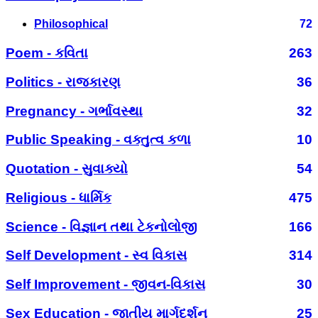
Philosophical
72
Poem - કવિતા
263
Politics - રાજકારણ
36
Pregnancy - ગર્ભાવસ્થા
32
Public Speaking - વક્તુત્વ કળા
10
Quotation - સુવાક્યો
54
Religious - ધાર્મિક
475
Science - વિજ્ઞાન તથા ટેકનોલોજી
166
Self Development - સ્વ વિકાસ
314
Self Improvement - જીવન-વિકાસ
30
Sex Education - જાતીય માર્ગદર્શન
25