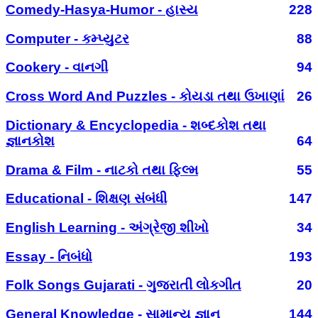
Comedy-Hasya-Humor - હાસ્ય
228
Computer - કમ્પ્યુટર
88
Cookery - વાનગી
94
Cross Word And Puzzles - કોયડા તથા ઉખાણાં
26
Dictionary & Encyclopedia - શબ્દકોશ તથા
જ્ઞાનકોશ
64
Drama & Film - નાટકો તથા ફિલ્મ
55
Educational - શિક્ષણ સંબંધી
147
English Learning - અંગ્રેજી શીખો
34
Essay - નિબંધો
193
Folk Songs Gujarati - ગુજરાતી લોકગીત
20
General Knowledge - સામાન્ય જ્ઞાન
144