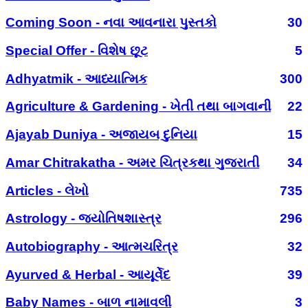
Coming Soon - નવા આવનારા પુસ્તકો
30
Special Offer - વિશેષ છૂટ
5
Adhyatmik - આધ્યાત્મિક
300
Agriculture & Gardening - ખેતી તથા બાગવાની
22
Ajayab Duniya - અજાયબ દુનિયા
15
Amar Chitrakatha - અમર ચિત્રકથા ગુજરાતી
34
Articles - લેખો
735
Astrology - જ્યોતિષશાસ્ત્ર
296
Autobiography - આત્મચરિત્ર
32
Ayurved & Herbal - આયૂર્વેદ
39
Baby Names - બાળ નામાવલી
3