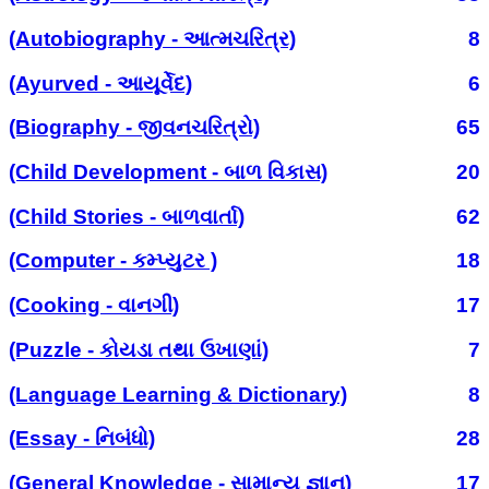
(Autobiography - આત્મચરિત્ર)
8
(Ayurved - આયૂર્વેદ)
6
(Biography - જીવનચરિત્રો)
65
(Child Development - બાળ વિકાસ)
20
(Child Stories - બાળવાર્તા)
62
(Computer - કમ્પ્યુટર )
18
(Cooking - વાનગી)
17
(Puzzle - કોયડા તથા ઉખાણાં)
7
(Language Learning & Dictionary)
8
(Essay - નિબંધો)
28
(General Knowledge - સામાન્ય જ્ઞાન)
17