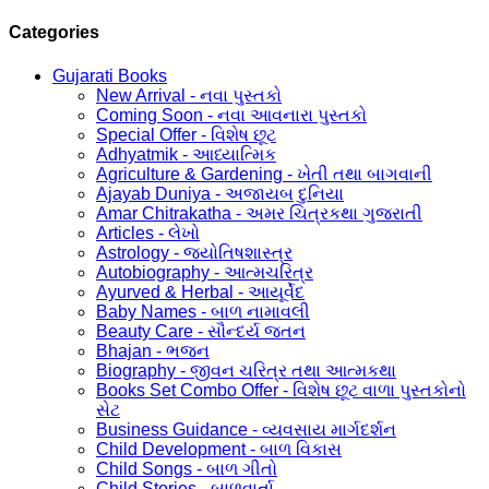
Categories
Gujarati Books
New Arrival - નવા પુસ્તકો
Coming Soon - નવા આવનારા પુસ્તકો
Special Offer - વિશેષ છૂટ
Adhyatmik - આધ્યાત્મિક
Agriculture & Gardening - ખેતી તથા બાગવાની
Ajayab Duniya - અજાયબ દુનિયા
Amar Chitrakatha - અમર ચિત્રકથા ગુજરાતી
Articles - લેખો
Astrology - જ્યોતિષશાસ્ત્ર
Autobiography - આત્મચરિત્ર
Ayurved & Herbal - આયૂર્વેદ
Baby Names - બાળ નામાવલી
Beauty Care - સૌન્દર્ય જતન
Bhajan - ભજન
Biography - જીવન ચરિત્ર તથા આત્મકથા
Books Set Combo Offer - વિશેષ છૂટ વાળા પુસ્તકોનો
સેટ
Business Guidance - વ્યવસાય માર્ગદર્શન
Child Development - બાળ વિકાસ
Child Songs - બાળ ગીતો
Child Stories - બાળવાર્તા