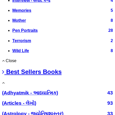
Interview - સંવાદ કળા
4
Memories
5
Mother
8
Pen Portraits
28
Terrorism
2
Wild Life
8
Close
Best Sellers Books
(Adhyatmik - આધ્યાત્મિક)
43
(Articles - લેખો)
93
(Astrology - જ્યોતિષશાસ્ત્ર)
33