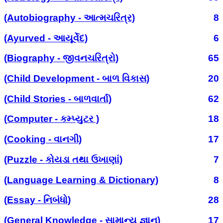
(Autobiography - આત્મચરિત્ર)
8
(Ayurved - આયૂર્વેદ)
6
(Biography - જીવનચરિત્રો)
65
(Child Development - બાળ વિકાસ)
20
(Child Stories - બાળવાર્તા)
62
(Computer - કમ્પ્યુટર )
18
(Cooking - વાનગી)
17
(Puzzle - કોયડા તથા ઉખાણાં)
7
(Language Learning & Dictionary)
8
(Essay - નિબંધો)
28
(General Knowledge - સામાન્ય જ્ઞાન)
17