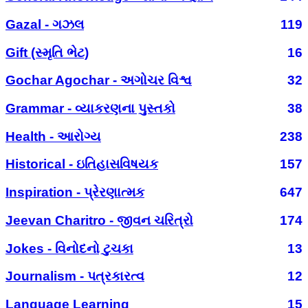
Gazal - ગઝલ
119
Gift (સ્મૃતિ ભેટ)
16
Gochar Agochar - અગોચર વિશ્વ
32
Grammar - વ્યાકરણના પુસ્તકો
38
Health - આરોગ્ય
238
Historical - ઇતિહાસવિષયક
157
Inspiration - પ્રેરણાત્મક
647
Jeevan Charitro - જીવન ચરિત્રો
174
Jokes - વિનોદનો ટુચકા
13
Journalism - પત્રકારત્વ
12
Language Learning
15