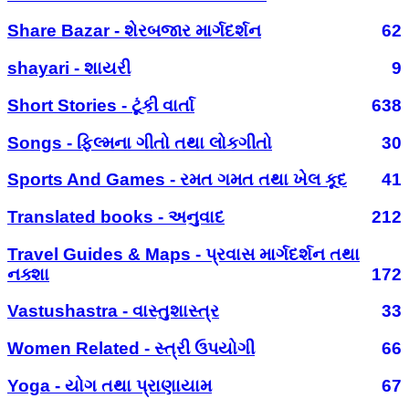
Share Bazar - શેરબજાર માર્ગદર્શન
62
shayari - શાયરી
9
Short Stories - ટૂંકી વાર્તા
638
Songs - ફિલ્મના ગીતો તથા લોકગીતો
30
Sports And Games - રમત ગમત તથા ખેલ કૂદ
41
Translated books - અનુવાદ
212
Travel Guides & Maps - પ્રવાસ માર્ગદર્શન તથા
નક્શા
172
Vastushastra - વાસ્તુશાસ્ત્ર
33
Women Related - સ્ત્રી ઉપયોગી
66
Yoga - યોગ તથા પ્રાણાયામ
67