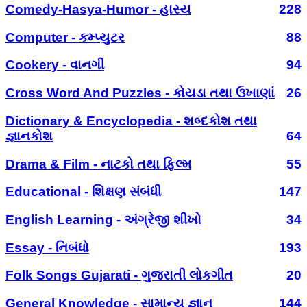
Comedy-Hasya-Humor - હાસ્ય
228
Computer - કમ્પ્યુટર
88
Cookery - વાનગી
94
Cross Word And Puzzles - કોયડા તથા ઉખાણાં
26
Dictionary & Encyclopedia - શબ્દકોશ તથા
જ્ઞાનકોશ
64
Drama & Film - નાટકો તથા ફિલ્મ
55
Educational - શિક્ષણ સંબંધી
147
English Learning - અંગ્રેજી શીખો
34
Essay - નિબંધો
193
Folk Songs Gujarati - ગુજરાતી લોકગીત
20
General Knowledge - સામાન્ય જ્ઞાન
144