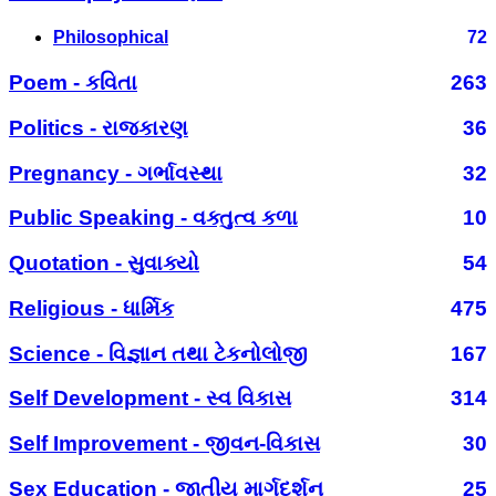
Philosophical
72
Poem - કવિતા
263
Politics - રાજકારણ
36
Pregnancy - ગર્ભાવસ્થા
32
Public Speaking - વક્તુત્વ કળા
10
Quotation - સુવાક્યો
54
Religious - ધાર્મિક
475
Science - વિજ્ઞાન તથા ટેકનોલોજી
167
Self Development - સ્વ વિકાસ
314
Self Improvement - જીવન-વિકાસ
30
Sex Education - જાતીય માર્ગદર્શન
25