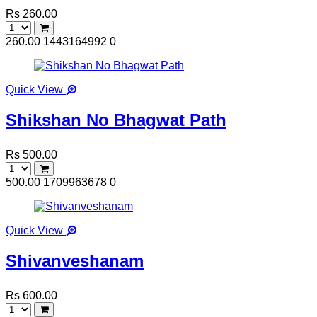
Rs 260.00
260.00
1443164992
0
Quick View
Shikshan No Bhagwat Path
Rs 500.00
500.00
1709963678
0
Quick View
Shivanveshanam
Rs 600.00