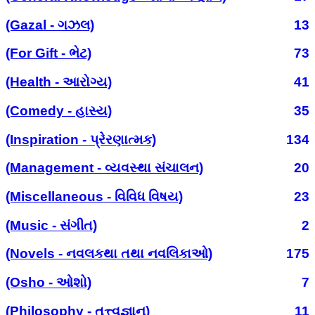
(Gazal - ગઝલ)
13
(For Gift - ભેટ)
73
(Health - આરોગ્ય)
41
(Comedy - હાસ્ય)
35
(Inspiration - પ્રેરણાત્મક)
134
(Management - વ્યવસ્થા સંચાલન)
20
(Miscellaneous - વિવિધ વિષય)
23
(Music - સંગીત)
2
(Novels - નવલકથા તથા નવલિકાઓ)
175
(Osho - ઓશો)
7
(Philosophy - તત્ત્વજ્ઞાન)
11