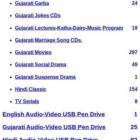
Gujarati Garba
24
Gujarati Jokes CDs
Gujarati Lectures-Katha-Dairo-Music Program
19
Gujarati Marriage Song CDs.
Gujarati Movies
297
Gujarati Social Drama
49
Gujarati Suspense Drama
1
Hindi Classic
154
TV Serials
8
English Audio-Video USB Pen Drive
1
Gujarati Audio-Video USB Pen Drive
25
Hindi Audio-Video USB Pen Drive
92