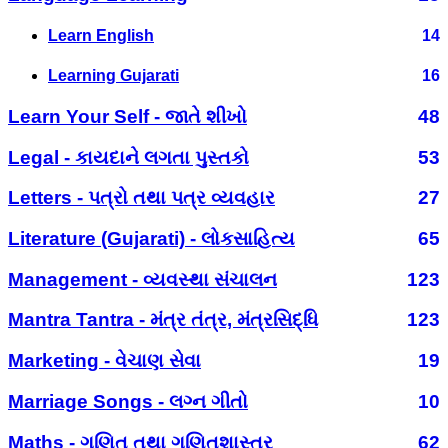
Learn English
14
Learning Gujarati
16
Learn Your Self - જાતે શીખો
48
Legal - કાયદાને લગતા પુસ્તકો
53
Letters - પત્રો તથા પત્ર વ્યવહાર
27
Literature (Gujarati) - લોકસાહિત્ય
65
Management - વ્યવસ્થા સંચાલન
123
Mantra Tantra - મંત્ર તંત્ર, મંત્રસિદ્ધિ
123
Marketing - વેચાણ સેવા
19
Marriage Songs - લગ્ન ગીતો
10
Maths - ગણિત તથા ગણિતશાસ્ત્ર
62