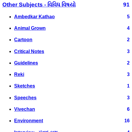
Other Subjects - વિવિધ વિષયો
91
Ambedkar Kathao
5
Animal Grown
4
Cartoon
2
Critical Notes
3
Guidelines
2
Reki
3
Sketches
1
Speeches
3
Vivechan
6
Environment
16