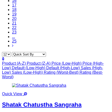
16
17
18
19
20
21
22
23
...
25
Product (A-Z)
Product (Z-A)
Price (Low-High)
Price (High-
Low)
Default (Low-High)
Default (High-Low)
Sales (High-
Low)
Sales (Low-High)
Rating (Worst-Best)
Rating (Best-
Worst)
Quick View
Shatak Chatustha Sangraha