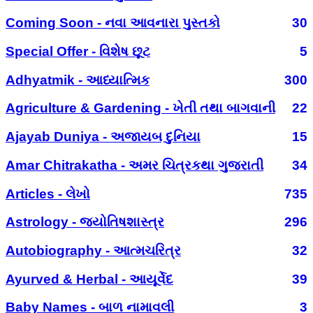
Coming Soon - નવા આવનારા પુસ્તકો
30
Special Offer - વિશેષ છૂટ
5
Adhyatmik - આધ્યાત્મિક
300
Agriculture & Gardening - ખેતી તથા બાગવાની
22
Ajayab Duniya - અજાયબ દુનિયા
15
Amar Chitrakatha - અમર ચિત્રકથા ગુજરાતી
34
Articles - લેખો
735
Astrology - જ્યોતિષશાસ્ત્ર
296
Autobiography - આત્મચરિત્ર
32
Ayurved & Herbal - આયૂર્વેદ
39
Baby Names - બાળ નામાવલી
3