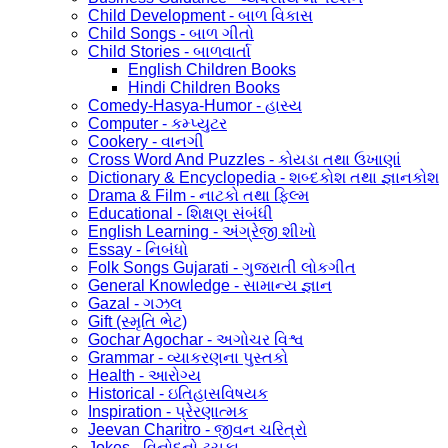
Child Development - બાળ વિકાસ
Child Songs - બાળ ગીતો
Child Stories - બાળવાર્તા
English Children Books
Hindi Children Books
Comedy-Hasya-Humor - હાસ્ય
Computer - કમ્પ્યુટર
Cookery - વાનગી
Cross Word And Puzzles - કોયડા તથા ઉખાણાં
Dictionary & Encyclopedia - શબ્દકોશ તથા જ્ઞાનકોશ
Drama & Film - નાટકો તથા ફિલ્મ
Educational - શિક્ષણ સંબંધી
English Learning - અંગ્રેજી શીખો
Essay - નિબંધો
Folk Songs Gujarati - ગુજરાતી લોકગીત
General Knowledge - સામાન્ય જ્ઞાન
Gazal - ગઝલ
Gift (સ્મૃતિ ભેટ)
Gochar Agochar - અગોચર વિશ્વ
Grammar - વ્યાકરણના પુસ્તકો
Health - આરોગ્ય
Historical - ઇતિહાસવિષયક
Inspiration - પ્રેરણાત્મક
Jeevan Charitro - જીવન ચરિત્રો
Jokes - વિનોદનો ટુચકા