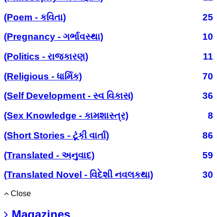
(Poem - કવિતા)
25
(Pregnancy - ગર્ભાવસ્થા)
10
(Politics - રાજકારણ)
11
(Religious - ધાર્મિક)
70
(Self Development - સ્વ વિકાસ)
36
(Sex Knowledge - કામશાસ્ત્ર)
8
(Short Stories - ટૂંકી વાર્તા)
86
(Translated - અનુવાદ)
59
(Translated Novel - વિદેશી નવલકથા)
30
Close
Magazines