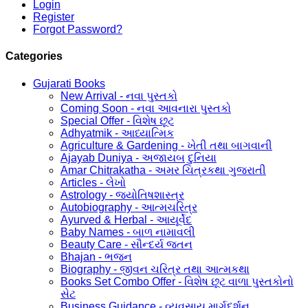
Login
Register
Forgot Password?
Categories
Gujarati Books
New Arrival - નવા પુસ્તકો
Coming Soon - નવા આવનારા પુસ્તકો
Special Offer - વિશેષ છૂટ
Adhyatmik - આધ્યાત્મિક
Agriculture & Gardening - ખેતી તથા બાગવાની
Ajayab Duniya - અજાયબ દુનિયા
Amar Chitrakatha - અમર ચિત્રકથા ગુજરાતી
Articles - લેખો
Astrology - જ્યોતિષશાસ્ત્ર
Autobiography - આત્મચરિત્ર
Ayurved & Herbal - આયૂર્વેદ
Baby Names - બાળ નામાવલી
Beauty Care - સૌન્દર્ય જતન
Bhajan - ભજન
Biography - જીવન ચરિત્ર તથા આત્મકથા
Books Set Combo Offer - વિશેષ છૂટ વાળા પુસ્તકોનો
સેટ
Business Guidance - વ્યવસાય માર્ગદર્શન