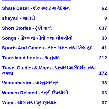
Share Bazar - શેરબજાર માર્ગદર્શન
62
shayari - શાયરી
9
Short Stories - ટૂંકી વાર્તા
637
Songs - ફિલ્મના ગીતો તથા લોકગીતો
30
Sports And Games - રમત ગમત તથા ખેલ કૂદ
41
Translated books - અનુવાદ
212
Travel Guides & Maps - પ્રવાસ માર્ગદર્શન તથા
નક્શા
172
Vastushastra - વાસ્તુશાસ્ત્ર
33
Women Related - સ્ત્રી ઉપયોગી
66
Yoga - યોગ તથા પ્રાણાયામ
67