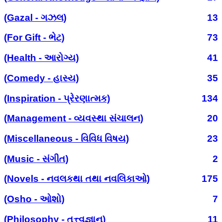
(Gazal - ગઝલ)
13
(For Gift - ભેટ)
73
(Health - આરોગ્ય)
41
(Comedy - હાસ્ય)
35
(Inspiration - પ્રેરણાત્મક)
134
(Management - વ્યવસ્થા સંચાલન)
20
(Miscellaneous - વિવિધ વિષય)
23
(Music - સંગીત)
2
(Novels - નવલકથા તથા નવલિકાઓ)
175
(Osho - ઓશો)
7
(Philosophy - તત્ત્વજ્ઞાન)
11