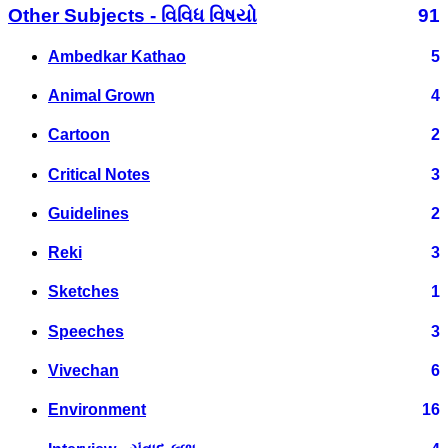
Other Subjects - વિવિધ વિષયો
91
Ambedkar Kathao
5
Animal Grown
4
Cartoon
2
Critical Notes
3
Guidelines
2
Reki
3
Sketches
1
Speeches
3
Vivechan
6
Environment
16