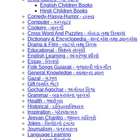
English Children Books
Hindi Children Books
Comedy-Hasya-Humor - હાસ્ય
Computer - કમ્પ્યુટર
Cookery - વાનગી
Cross Word And Puzzles - કોયડા તથા ઉખાણાં
Dictionary & Encyclopedia - શબ્દકોશ તથા જ્ઞાનકોશ
Drama & Film - નાટકો તથા ફિલ્મ
Educational - શિક્ષણ સંબંધી
English Learning - અંગ્રેજી શીખો
Essay - નિબંધો
Folk Songs Gujarati - ગુજરાતી લોકગીત
General Knowledge - સામાન્ય જ્ઞાન
Gazal - ગઝલ
Gift (સ્મૃતિ ભેટ)
Gochar Agochar - અગોચર વિશ્વ
Grammar - વ્યાકરણના પુસ્તકો
Health - આરોગ્ય
Historical - ઇતિહાસવિષયક
Inspiration - પ્રેરણાત્મક
Jeevan Charitro - જીવન ચરિત્રો
Jokes - વિનોદનો ટુચકા
Journalism - પત્રકારત્વ
Language Learning