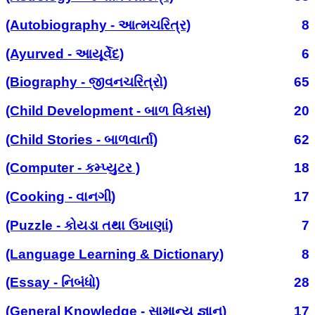
(Autobiography - આત્મચરિત્ર)
8
(Ayurved - આયૂર્વેદ)
6
(Biography - જીવનચરિત્રો)
65
(Child Development - બાળ વિકાસ)
20
(Child Stories - બાળવાર્તા)
62
(Computer - કમ્પ્યુટર )
18
(Cooking - વાનગી)
17
(Puzzle - કોયડા તથા ઉખાણાં)
7
(Language Learning & Dictionary)
8
(Essay - નિબંધો)
28
(General Knowledge - સામાન્ય જ્ઞાન)
17