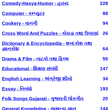
Comedy-Hasya-Humor - હાસ્ય
228
Computer - કમ્પ્યુટર
88
Cookery - વાનગી
94
Cross Word And Puzzles - કોયડા તથા ઉખાણાં
26
Dictionary & Encyclopedia - શબ્દકોશ તથા
જ્ઞાનકોશ
64
Drama & Film - નાટકો તથા ફિલ્મ
55
Educational - શિક્ષણ સંબંધી
147
English Learning - અંગ્રેજી શીખો
34
Essay - નિબંધો
193
Folk Songs Gujarati - ગુજરાતી લોકગીત
20
General Knowledge - સામાન્ય જ્ઞાન
144