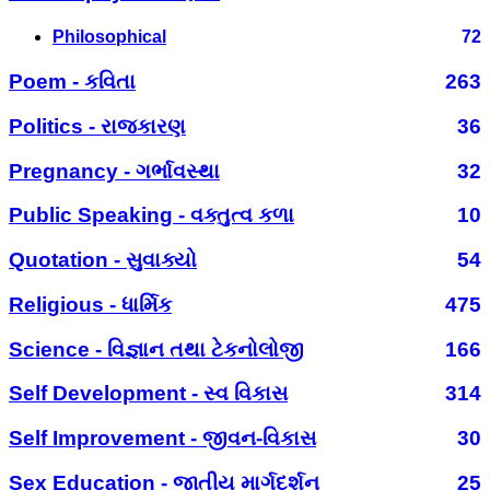
Philosophical
72
Poem - કવિતા
263
Politics - રાજકારણ
36
Pregnancy - ગર્ભાવસ્થા
32
Public Speaking - વક્તુત્વ કળા
10
Quotation - સુવાક્યો
54
Religious - ધાર્મિક
475
Science - વિજ્ઞાન તથા ટેકનોલોજી
166
Self Development - સ્વ વિકાસ
314
Self Improvement - જીવન-વિકાસ
30
Sex Education - જાતીય માર્ગદર્શન
25