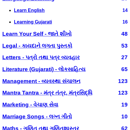
Learn English
14
Learning Gujarati
16
Learn Your Self - જાતે શીખો
48
Legal - કાયદાને લગતા પુસ્તકો
53
Letters - પત્રો તથા પત્ર વ્યવહાર
27
Literature (Gujarati) - લોકસાહિત્ય
65
Management - વ્યવસ્થા સંચાલન
123
Mantra Tantra - મંત્ર તંત્ર, મંત્રસિદ્ધિ
123
Marketing - વેચાણ સેવા
19
Marriage Songs - લગ્ન ગીતો
10
Maths - ગણિત તથા ગણિતશાસ્ત્ર
62