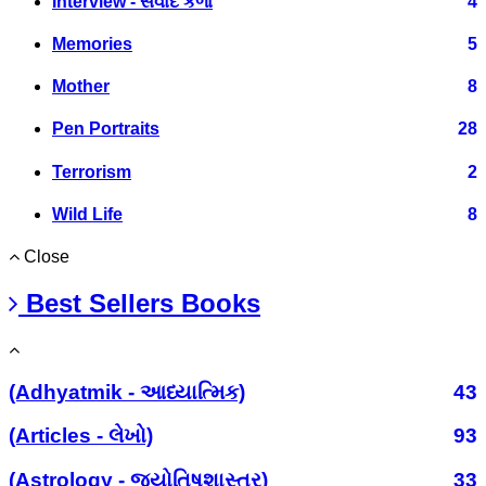
Interview - સંવાદ કળા
4
Memories
5
Mother
8
Pen Portraits
28
Terrorism
2
Wild Life
8
Close
Best Sellers Books
(Adhyatmik - આધ્યાત્મિક)
43
(Articles - લેખો)
93
(Astrology - જ્યોતિષશાસ્ત્ર)
33