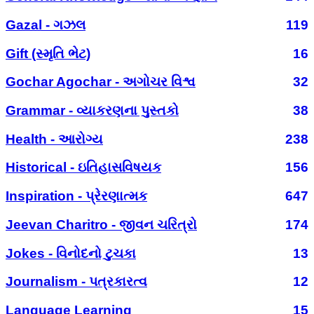
Gazal - ગઝલ
119
Gift (સ્મૃતિ ભેટ)
16
Gochar Agochar - અગોચર વિશ્વ
32
Grammar - વ્યાકરણના પુસ્તકો
38
Health - આરોગ્ય
238
Historical - ઇતિહાસવિષયક
156
Inspiration - પ્રેરણાત્મક
647
Jeevan Charitro - જીવન ચરિત્રો
174
Jokes - વિનોદનો ટુચકા
13
Journalism - પત્રકારત્વ
12
Language Learning
15