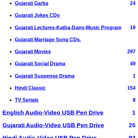
Gujarati Garba
24
Gujarati Jokes CDs
Gujarati Lectures-Katha-Dairo-Music Program
19
Gujarati Marriage Song CDs.
Gujarati Movies
297
Gujarati Social Drama
49
Gujarati Suspense Drama
1
Hindi Classic
154
TV Serials
8
English Audio-Video USB Pen Drive
1
Gujarati Audio-Video USB Pen Drive
25
Hindi Audio-Video USB Pen Drive
92