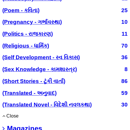
(Poem - કવિતા)
25
(Pregnancy - ગર્ભાવસ્થા)
10
(Politics - રાજકારણ)
11
(Religious - ધાર્મિક)
70
(Self Development - સ્વ વિકાસ)
36
(Sex Knowledge - કામશાસ્ત્ર)
8
(Short Stories - ટૂંકી વાર્તા)
86
(Translated - અનુવાદ)
59
(Translated Novel - વિદેશી નવલકથા)
30
Close
Magazines