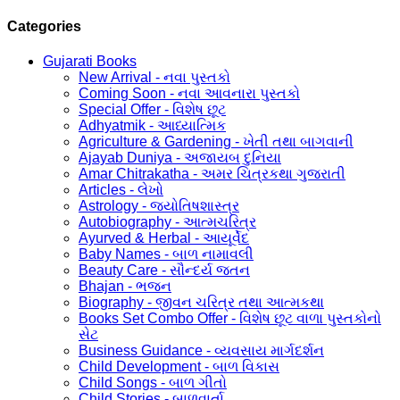
Categories
Gujarati Books
New Arrival - નવા પુસ્તકો
Coming Soon - નવા આવનારા પુસ્તકો
Special Offer - વિશેષ છૂટ
Adhyatmik - આધ્યાત્મિક
Agriculture & Gardening - ખેતી તથા બાગવાની
Ajayab Duniya - અજાયબ દુનિયા
Amar Chitrakatha - અમર ચિત્રકથા ગુજરાતી
Articles - લેખો
Astrology - જ્યોતિષશાસ્ત્ર
Autobiography - આત્મચરિત્ર
Ayurved & Herbal - આયૂર્વેદ
Baby Names - બાળ નામાવલી
Beauty Care - સૌન્દર્ય જતન
Bhajan - ભજન
Biography - જીવન ચરિત્ર તથા આત્મકથા
Books Set Combo Offer - વિશેષ છૂટ વાળા પુસ્તકોનો
સેટ
Business Guidance - વ્યવસાય માર્ગદર્શન
Child Development - બાળ વિકાસ
Child Songs - બાળ ગીતો
Child Stories - બાળવાર્તા