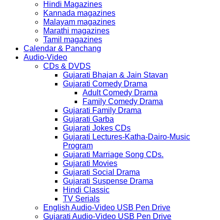
Hindi Magazines
Kannada magazines
Malayam magazines
Marathi magazines
Tamil magazines
Calendar & Panchang
Audio-Video
CDs & DVDS
Gujarati Bhajan & Jain Stavan
Gujarati Comedy Drama
Adult Comedy Drama
Family Comedy Drama
Gujarati Family Drama
Gujarati Garba
Gujarati Jokes CDs
Gujarati Lectures-Katha-Dairo-Music
Program
Gujarati Marriage Song CDs.
Gujarati Movies
Gujarati Social Drama
Gujarati Suspense Drama
Hindi Classic
TV Serials
English Audio-Video USB Pen Drive
Gujarati Audio-Video USB Pen Drive