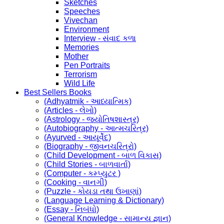
Sketches
Speeches
Vivechan
Environment
Interview - સંવાદ કળા
Memories
Mother
Pen Portraits
Terrorism
Wild Life
Best Sellers Books
(Adhyatmik - આધ્યાત્મિક)
(Articles - લેખો)
(Astrology - જ્યોતિષશાસ્ત્ર)
(Autobiography - આત્મચરિત્ર)
(Ayurved - આયૂર્વેદ)
(Biography - જીવનચરિત્રો)
(Child Development - બાળ વિકાસ)
(Child Stories - બાળવાર્તા)
(Computer - કમ્પ્યુટર )
(Cooking - વાનગી)
(Puzzle - કોયડા તથા ઉખાણાં)
(Language Learning & Dictionary)
(Essay - નિબંધો)
(General Knowledge - સામાન્ય જ્ઞાન)