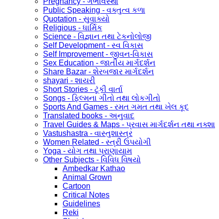
Pregnancy - ગર્ભાવસ્થા
Public Speaking - વક્તુત્વ કળા
Quotation - સુવાક્યો
Religious - ધાર્મિક
Science - વિજ્ઞાન તથા ટેકનોલોજી
Self Development - સ્વ વિકાસ
Self Improvement - જીવન-વિકાસ
Sex Education - જાતીય માર્ગદર્શન
Share Bazar - શેરબજાર માર્ગદર્શન
shayari - શાયરી
Short Stories - ટૂંકી વાર્તા
Songs - ફિલ્મના ગીતો તથા લોકગીતો
Sports And Games - રમત ગમત તથા ખેલ કૂદ
Translated books - અનુવાદ
Travel Guides & Maps - પ્રવાસ માર્ગદર્શન તથા નક્શા
Vastushastra - વાસ્તુશાસ્ત્ર
Women Related - સ્ત્રી ઉપયોગી
Yoga - યોગ તથા પ્રાણાયામ
Other Subjects - વિવિધ વિષયો
Ambedkar Kathao
Animal Grown
Cartoon
Critical Notes
Guidelines
Reki