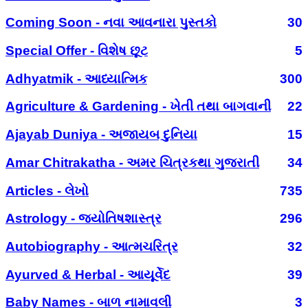
Coming Soon - નવા આવનારા પુસ્તકો
30
Special Offer - વિશેષ છૂટ
5
Adhyatmik - આધ્યાત્મિક
300
Agriculture & Gardening - ખેતી તથા બાગવાની
22
Ajayab Duniya - અજાયબ દુનિયા
15
Amar Chitrakatha - અમર ચિત્રકથા ગુજરાતી
34
Articles - લેખો
735
Astrology - જ્યોતિષશાસ્ત્ર
296
Autobiography - આત્મચરિત્ર
32
Ayurved & Herbal - આયૂર્વેદ
39
Baby Names - બાળ નામાવલી
3