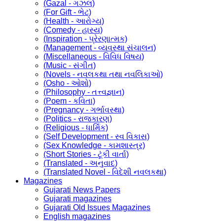
(Gazal - ગઝલ)
(For Gift - ભેટ)
(Health - આરોગ્ય)
(Comedy - હાસ્ય)
(Inspiration - પ્રેરણાત્મક)
(Management - વ્યવસ્થા સંચાલન)
(Miscellaneous - વિવિધ વિષય)
(Music - સંગીત)
(Novels - નવલકથા તથા નવલિકાઓ)
(Osho - ઓશો)
(Philosophy - તત્ત્વજ્ઞાન)
(Poem - કવિતા)
(Pregnancy - ગર્ભાવસ્થા)
(Politics - રાજકારણ)
(Religious - ધાર્મિક)
(Self Development - સ્વ વિકાસ)
(Sex Knowledge - કામશાસ્ત્ર)
(Short Stories - ટૂંકી વાર્તા)
(Translated - અનુવાદ)
(Translated Novel - વિદેશી નવલકથા)
Magazines
Gujarati News Papers
Gujarati magazines
Gujarati Old Issues Magazines
English magazines