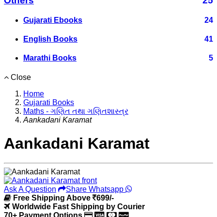
Others
25
Gujarati Ebooks
24
English Books
41
Marathi Books
5
Close
Home
Gujarati Books
Maths - ગણિત તથા ગણિતશાસ્ત્ર
Aankadani Karamat
Aankadani Karamat
Ask A Question
Share Whatsapp
Free Shipping Above
699/-
Worldwide Fast Shipping by Courier
70+ Payment Options