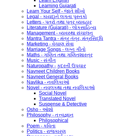
Learn English
Learning Gujarati
Learn Your Self - જાતે શીખો
Legal - કાયદાને લગતા પુસ્તકો
Letters - પત્રો તથા પત્ર વ્યવહાર
Literature (Gujarati) - લોકસાહિત્ય
Management - વ્યવસ્થા સંચાલન
Mantra Tantra - મંત્ર તંત્ર, મંત્રસિદ્ધિ
Marketing - વેચાણ સેવા
Marriage Songs - લગ્ન ગીતો
Maths - ગણિત તથા ગણિતશાસ્ત્ર
Music - સંગીત
Naturopathy - કુદરતી ઉપચાર
Navneet Children Books
Navneet General Books
Navlika - નવલિકાઓ
Novel - નવલકથા તથા નવલિકાઓ
Social Novel
Translated Novel
Suspense & Detective
Osho - ઓશો
Philosophy - તત્ત્વજ્ઞાન
Philosophical
Poem - કવિતા
Politics - રાજકારણ