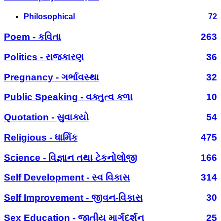
Philosophical
72
Poem - કવિતા
263
Politics - રાજકારણ
36
Pregnancy - ગર્ભાવસ્થા
32
Public Speaking - વક્તુત્વ કળા
10
Quotation - સુવાક્યો
54
Religious - ધાર્મિક
475
Science - વિજ્ઞાન તથા ટેકનોલોજી
166
Self Development - સ્વ વિકાસ
314
Self Improvement - જીવન-વિકાસ
30
Sex Education - જાતીય માર્ગદર્શન
25