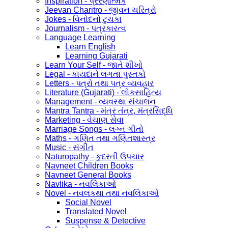
Inspiration - પ્રેરણાત્મક
Jeevan Charitro - જીવન ચરિત્રો
Jokes - વિનોદનો ટુચકા
Journalism - પત્રકારત્વ
Language Learning
Learn English
Learning Gujarati
Learn Your Self - જાતે શીખો
Legal - કાયદાને લગતા પુસ્તકો
Letters - પત્રો તથા પત્ર વ્યવહાર
Literature (Gujarati) - લોકસાહિત્ય
Management - વ્યવસ્થા સંચાલન
Mantra Tantra - મંત્ર તંત્ર, મંત્રસિદ્ધિ
Marketing - વેચાણ સેવા
Marriage Songs - લગ્ન ગીતો
Maths - ગણિત તથા ગણિતશાસ્ત્ર
Music - સંગીત
Naturopathy - કુદરતી ઉપચાર
Navneet Children Books
Navneet General Books
Navlika - નવલિકાઓ
Novel - નવલકથા તથા નવલિકાઓ
Social Novel
Translated Novel
Suspense & Detective