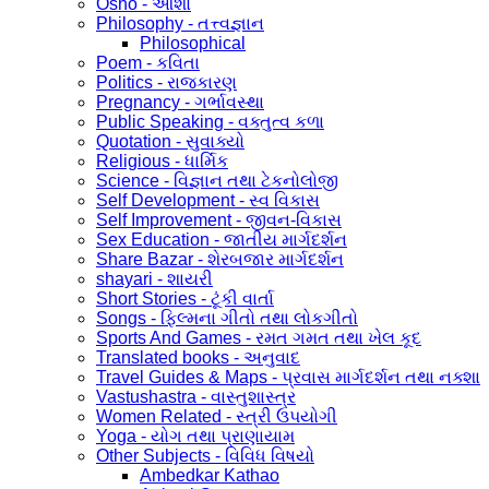
Osho - ઓશો
Philosophy - તત્ત્વજ્ઞાન
Philosophical
Poem - કવિતા
Politics - રાજકારણ
Pregnancy - ગર્ભાવસ્થા
Public Speaking - વક્તુત્વ કળા
Quotation - સુવાક્યો
Religious - ધાર્મિક
Science - વિજ્ઞાન તથા ટેકનોલોજી
Self Development - સ્વ વિકાસ
Self Improvement - જીવન-વિકાસ
Sex Education - જાતીય માર્ગદર્શન
Share Bazar - શેરબજાર માર્ગદર્શન
shayari - શાયરી
Short Stories - ટૂંકી વાર્તા
Songs - ફિલ્મના ગીતો તથા લોકગીતો
Sports And Games - રમત ગમત તથા ખેલ કૂદ
Translated books - અનુવાદ
Travel Guides & Maps - પ્રવાસ માર્ગદર્શન તથા નક્શા
Vastushastra - વાસ્તુશાસ્ત્ર
Women Related - સ્ત્રી ઉપયોગી
Yoga - યોગ તથા પ્રાણાયામ
Other Subjects - વિવિધ વિષયો
Ambedkar Kathao