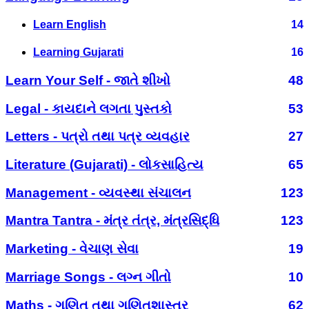
Learn English
14
Learning Gujarati
16
Learn Your Self - જાતે શીખો
48
Legal - કાયદાને લગતા પુસ્તકો
53
Letters - પત્રો તથા પત્ર વ્યવહાર
27
Literature (Gujarati) - લોકસાહિત્ય
65
Management - વ્યવસ્થા સંચાલન
123
Mantra Tantra - મંત્ર તંત્ર, મંત્રસિદ્ધિ
123
Marketing - વેચાણ સેવા
19
Marriage Songs - લગ્ન ગીતો
10
Maths - ગણિત તથા ગણિતશાસ્ત્ર
62