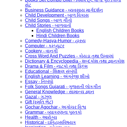
સેટ
Business Guidance - વ્યવસાય માર્ગદર્શન
Child Development - બાળ વિકાસ
Child Songs - બાળ ગીતો
Child Stories - બાળવાર્તા
English Children Books
Hindi Children Books
Comedy-Hasya-Humor - હાસ્ય
Computer - કમ્પ્યુટર
Cookery - વાનગી
Cross Word And Puzzles - કોયડા તથા ઉખાણાં
Dictionary & Encyclopedia - શબ્દકોશ તથા જ્ઞાનકોશ
Drama & Film - નાટકો તથા ફિલ્મ
Educational - શિક્ષણ સંબંધી
English Learning - અંગ્રેજી શીખો
Essay - નિબંધો
Folk Songs Gujarati - ગુજરાતી લોકગીત
General Knowledge - સામાન્ય જ્ઞાન
Gazal - ગઝલ
Gift (સ્મૃતિ ભેટ)
Gochar Agochar - અગોચર વિશ્વ
Grammar - વ્યાકરણના પુસ્તકો
Health - આરોગ્ય
Historical - ઇતિહાસવિષયક