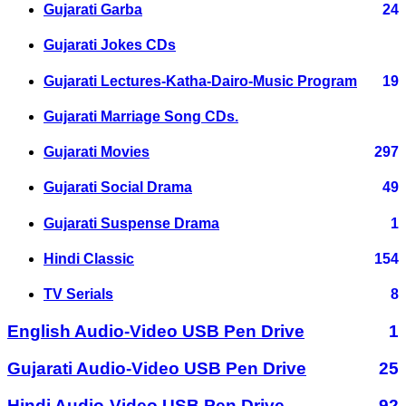
Gujarati Garba
24
Gujarati Jokes CDs
Gujarati Lectures-Katha-Dairo-Music Program
19
Gujarati Marriage Song CDs.
Gujarati Movies
297
Gujarati Social Drama
49
Gujarati Suspense Drama
1
Hindi Classic
154
TV Serials
8
English Audio-Video USB Pen Drive
1
Gujarati Audio-Video USB Pen Drive
25
Hindi Audio-Video USB Pen Drive
92