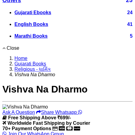
Others
25
Gujarati Ebooks
24
English Books
41
Marathi Books
5
Close
Home
Gujarati Books
Religious - ધાર્મિક
Vishva Na Dharmo
Vishva Na Dharmo
Ask A Question
Share Whatsapp
Free Shipping Above
699/-
Worldwide Fast Shipping by Courier
70+ Payment Options
Join Our WhatsApp Group