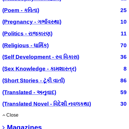
(Poem - કવિતા)
25
(Pregnancy - ગર્ભાવસ્થા)
10
(Politics - રાજકારણ)
11
(Religious - ધાર્મિક)
70
(Self Development - સ્વ વિકાસ)
36
(Sex Knowledge - કામશાસ્ત્ર)
8
(Short Stories - ટૂંકી વાર્તા)
86
(Translated - અનુવાદ)
59
(Translated Novel - વિદેશી નવલકથા)
30
Close
Magazines