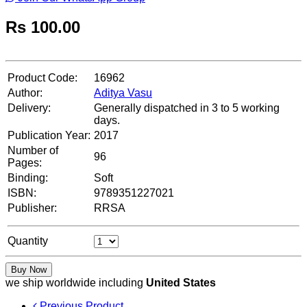
Rs
100.00
Product Code:
16962
Author:
Aditya Vasu
Delivery:
Generally dispatched in 3 to 5 working
days.
Publication Year:
2017
Number of
96
Pages:
Binding:
Soft
ISBN:
9789351227021
Publisher:
RRSA
Quantity
Buy Now
we ship worldwide including
United States
Previous Product