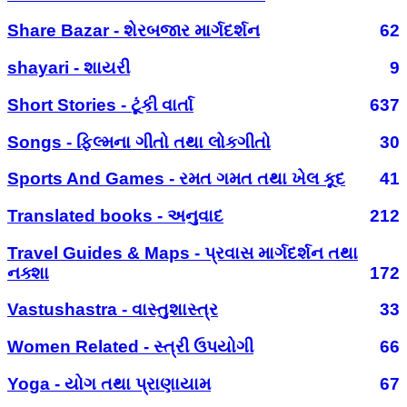
Share Bazar - શેરબજાર માર્ગદર્શન
62
shayari - શાયરી
9
Short Stories - ટૂંકી વાર્તા
637
Songs - ફિલ્મના ગીતો તથા લોકગીતો
30
Sports And Games - રમત ગમત તથા ખેલ કૂદ
41
Translated books - અનુવાદ
212
Travel Guides & Maps - પ્રવાસ માર્ગદર્શન તથા
નક્શા
172
Vastushastra - વાસ્તુશાસ્ત્ર
33
Women Related - સ્ત્રી ઉપયોગી
66
Yoga - યોગ તથા પ્રાણાયામ
67