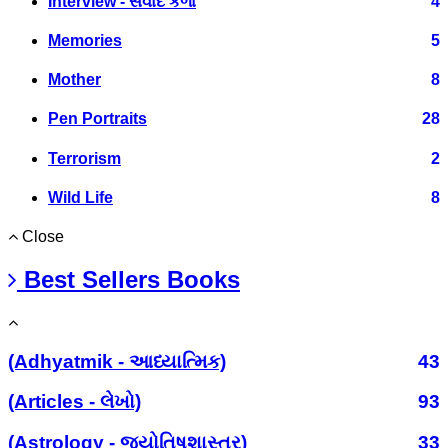
Interview - સંવાદ કળા
4
Memories
5
Mother
8
Pen Portraits
28
Terrorism
2
Wild Life
8
Close
Best Sellers Books
(Adhyatmik - આધ્યાત્મિક)
43
(Articles - લેખો)
93
(Astrology - જ્યોતિષશાસ્ત્ર)
33