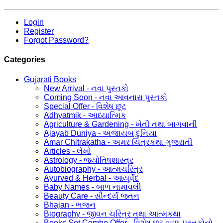
Login
Register
Forgot Password?
Categories
Gujarati Books
New Arrival - નવા પુસ્તકો
Coming Soon - નવા આવનારા પુસ્તકો
Special Offer - વિશેષ છૂટ
Adhyatmik - આધ્યાત્મિક
Agriculture & Gardening - ખેતી તથા બાગવાની
Ajayab Duniya - અજાયબ દુનિયા
Amar Chitrakatha - અમર ચિત્રકથા ગુજરાતી
Articles - લેખો
Astrology - જ્યોતિષશાસ્ત્ર
Autobiography - આત્મચરિત્ર
Ayurved & Herbal - આયૂર્વેદ
Baby Names - બાળ નામાવલી
Beauty Care - સૌન્દર્ય જતન
Bhajan - ભજન
Biography - જીવન ચરિત્ર તથા આત્મકથા
Books Set Combo Offer - વિશેષ છૂટ વાળા પુસ્તકોનો