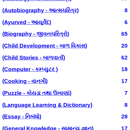
(Autobiography - આત્મચરિત્ર)
8
(Ayurved - આયૂર્વેદ)
6
(Biography - જીવનચરિત્રો)
65
(Child Development - બાળ વિકાસ)
20
(Child Stories - બાળવાર્તા)
62
(Computer - કમ્પ્યુટર )
18
(Cooking - વાનગી)
17
(Puzzle - કોયડા તથા ઉખાણાં)
7
(Language Learning & Dictionary)
8
(Essay - નિબંધો)
28
(General Knowledge - સામાન્ય જ્ઞાન)
17