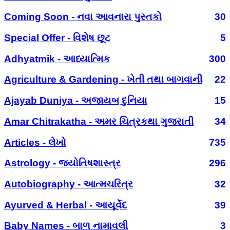
Coming Soon - નવા આવનારા પુસ્તકો
30
Special Offer - વિશેષ છૂટ
5
Adhyatmik - આધ્યાત્મિક
300
Agriculture & Gardening - ખેતી તથા બાગવાની
22
Ajayab Duniya - અજાયબ દુનિયા
15
Amar Chitrakatha - અમર ચિત્રકથા ગુજરાતી
34
Articles - લેખો
735
Astrology - જ્યોતિષશાસ્ત્ર
296
Autobiography - આત્મચરિત્ર
32
Ayurved & Herbal - આયૂર્વેદ
39
Baby Names - બાળ નામાવલી
3