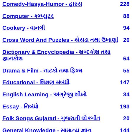
Comedy-Hasya-Humor - હાસ્ય
228
Computer - કમ્પ્યુટર
88
Cookery - વાનગી
94
Cross Word And Puzzles - કોયડા તથા ઉખાણાં
26
Dictionary & Encyclopedia - શબ્દકોશ તથા
જ્ઞાનકોશ
64
Drama & Film - નાટકો તથા ફિલ્મ
55
Educational - શિક્ષણ સંબંધી
147
English Learning - અંગ્રેજી શીખો
34
Essay - નિબંધો
193
Folk Songs Gujarati - ગુજરાતી લોકગીત
20
General Knowledge - સામાન્ય જ્ઞાન
144