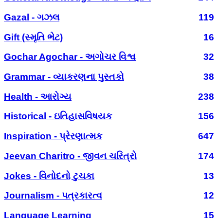
Gazal - ગઝલ
119
Gift (સ્મૃતિ ભેટ)
16
Gochar Agochar - અગોચર વિશ્વ
32
Grammar - વ્યાકરણના પુસ્તકો
38
Health - આરોગ્ય
238
Historical - ઇતિહાસવિષયક
156
Inspiration - પ્રેરણાત્મક
647
Jeevan Charitro - જીવન ચરિત્રો
174
Jokes - વિનોદનો ટુચકા
13
Journalism - પત્રકારત્વ
12
Language Learning
15