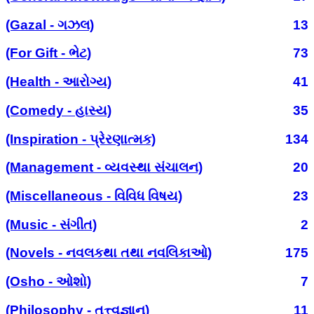
(Gazal - ગઝલ)
13
(For Gift - ભેટ)
73
(Health - આરોગ્ય)
41
(Comedy - હાસ્ય)
35
(Inspiration - પ્રેરણાત્મક)
134
(Management - વ્યવસ્થા સંચાલન)
20
(Miscellaneous - વિવિધ વિષય)
23
(Music - સંગીત)
2
(Novels - નવલકથા તથા નવલિકાઓ)
175
(Osho - ઓશો)
7
(Philosophy - તત્ત્વજ્ઞાન)
11