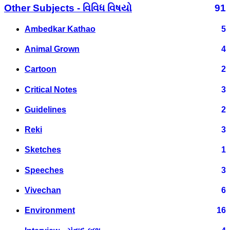
Other Subjects - વિવિધ વિષયો
91
Ambedkar Kathao
5
Animal Grown
4
Cartoon
2
Critical Notes
3
Guidelines
2
Reki
3
Sketches
1
Speeches
3
Vivechan
6
Environment
16