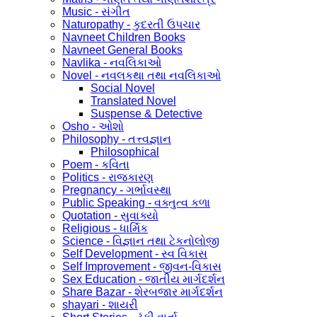
Music - સંગીત
Naturopathy - કુદરતી ઉપચાર
Navneet Children Books
Navneet General Books
Navlika - નવલિકાઓ
Novel - નવલકથા તથા નવલિકાઓ
Social Novel
Translated Novel
Suspense & Detective
Osho - ઓશો
Philosophy - તત્ત્વજ્ઞાન
Philosophical
Poem - કવિતા
Politics - રાજકારણ
Pregnancy - ગર્ભાવસ્થા
Public Speaking - વક્તુત્વ કળા
Quotation - સુવાક્યો
Religious - ધાર્મિક
Science - વિજ્ઞાન તથા ટેકનોલોજી
Self Development - સ્વ વિકાસ
Self Improvement - જીવન-વિકાસ
Sex Education - જાતીય માર્ગદર્શન
Share Bazar - શેરબજાર માર્ગદર્શન
shayari - શાયરી