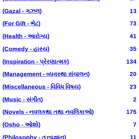
(Gazal - ગઝલ)
13
(For Gift - ભેટ)
73
(Health - આરોગ્ય)
41
(Comedy - હાસ્ય)
35
(Inspiration - પ્રેરણાત્મક)
134
(Management - વ્યવસ્થા સંચાલન)
20
(Miscellaneous - વિવિધ વિષય)
23
(Music - સંગીત)
2
(Novels - નવલકથા તથા નવલિકાઓ)
175
(Osho - ઓશો)
7
(Philosophy - તત્ત્વજ્ઞાન)
11