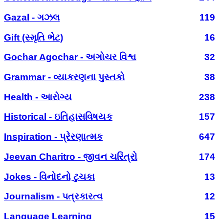
Gazal - ગઝલ
119
Gift (સ્મૃતિ ભેટ)
16
Gochar Agochar - અગોચર વિશ્વ
32
Grammar - વ્યાકરણના પુસ્તકો
38
Health - આરોગ્ય
238
Historical - ઇતિહાસવિષયક
157
Inspiration - પ્રેરણાત્મક
647
Jeevan Charitro - જીવન ચરિત્રો
174
Jokes - વિનોદનો ટુચકા
13
Journalism - પત્રકારત્વ
12
Language Learning
15