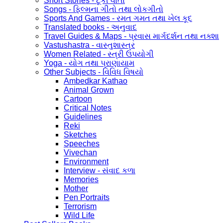
Short Stories - ટૂંકી વાર્તા
Songs - ફિલ્મના ગીતો તથા લોકગીતો
Sports And Games - રમત ગમત તથા ખેલ કૂદ
Translated books - અનુવાદ
Travel Guides & Maps - પ્રવાસ માર્ગદર્શન તથા નક્શા
Vastushastra - વાસ્તુશાસ્ત્ર
Women Related - સ્ત્રી ઉપયોગી
Yoga - યોગ તથા પ્રાણાયામ
Other Subjects - વિવિધ વિષયો
Ambedkar Kathao
Animal Grown
Cartoon
Critical Notes
Guidelines
Reki
Sketches
Speeches
Vivechan
Environment
Interview - સંવાદ કળા
Memories
Mother
Pen Portraits
Terrorism
Wild Life