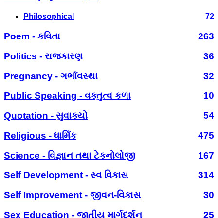
Philosophical
72
Poem - કવિતા
263
Politics - રાજકારણ
36
Pregnancy - ગર્ભાવસ્થા
32
Public Speaking - વક્તુત્વ કળા
10
Quotation - સુવાક્યો
54
Religious - ધાર્મિક
475
Science - વિજ્ઞાન તથા ટેકનોલોજી
167
Self Development - સ્વ વિકાસ
314
Self Improvement - જીવન-વિકાસ
30
Sex Education - જાતીય માર્ગદર્શન
25