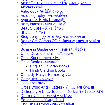
Amar Chitrakatha - અમર ચિત્રકથા ગુજરાતી
Articles - લેખો
Astrology - જ્યોતિષશાસ્ત્ર
Autobiography - આત્મચરિત્ર
Ayurved & Herbal - આયૂર્વેદ
Baby Names - બાળ નામાવલી
Beauty Care - સૌન્દર્ય જતન
Bhajan - ભજન
Biography - જીવન ચરિત્ર તથા આત્મકથા
Books Set Combo Offer - વિશેષ છૂટ વાળા પુસ્તકોનો
સેટ
Business Guidance - વ્યવસાય માર્ગદર્શન
Child Development - બાળ વિકાસ
Child Songs - બાળ ગીતો
Child Stories - બાળવાર્તા
English Children Books
Hindi Children Books
Comedy-Hasya-Humor - હાસ્ય
Computer - કમ્પ્યુટર
Cookery - વાનગી
Cross Word And Puzzles - કોયડા તથા ઉખાણાં
Dictionary & Encyclopedia - શબ્દકોશ તથા જ્ઞાનકોશ
Drama & Film - નાટકો તથા ફિલ્મ
Educational - શિક્ષણ સંબંધી
English Learning - અંગ્રેજી શીખો