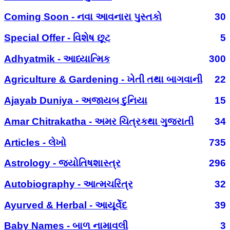
Coming Soon - નવા આવનારા પુસ્તકો
30
Special Offer - વિશેષ છૂટ
5
Adhyatmik - આધ્યાત્મિક
300
Agriculture & Gardening - ખેતી તથા બાગવાની
22
Ajayab Duniya - અજાયબ દુનિયા
15
Amar Chitrakatha - અમર ચિત્રકથા ગુજરાતી
34
Articles - લેખો
735
Astrology - જ્યોતિષશાસ્ત્ર
296
Autobiography - આત્મચરિત્ર
32
Ayurved & Herbal - આયૂર્વેદ
39
Baby Names - બાળ નામાવલી
3