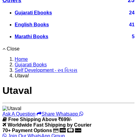
Others
25
Gujarati Ebooks
24
English Books
41
Marathi Books
5
Close
Home
Gujarati Books
Self Development - સ્વ વિકાસ
Utaval
Utaval
Ask A Question
Share Whatsapp
Free Shipping Above
699/-
Worldwide Fast Shipping by Courier
70+ Payment Options
Join Our WhatsApp Group