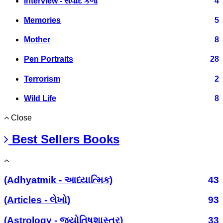
Interview - સંવાદ કળા
4
Memories
5
Mother
8
Pen Portraits
28
Terrorism
2
Wild Life
8
Close
Best Sellers Books
(Adhyatmik - આધ્યાત્મિક)
43
(Articles - લેખો)
93
(Astrology - જ્યોતિષશાસ્ત્ર)
33