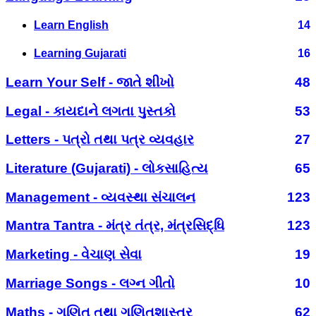
Learn English
14
Learning Gujarati
16
Learn Your Self - જાતે શીખો
48
Legal - કાયદાને લગતા પુસ્તકો
53
Letters - પત્રો તથા પત્ર વ્યવહાર
27
Literature (Gujarati) - લોકસાહિત્ય
65
Management - વ્યવસ્થા સંચાલન
123
Mantra Tantra - મંત્ર તંત્ર, મંત્રસિદ્ધિ
123
Marketing - વેચાણ સેવા
19
Marriage Songs - લગ્ન ગીતો
10
Maths - ગણિત તથા ગણિતશાસ્ત્ર
62