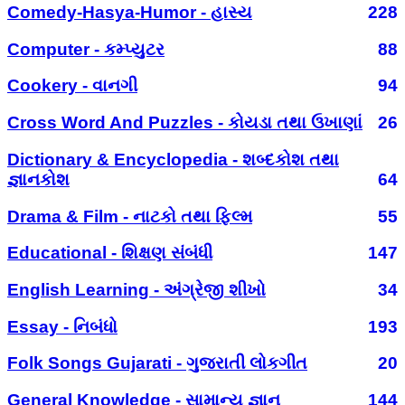
Comedy-Hasya-Humor - હાસ્ય
228
Computer - કમ્પ્યુટર
88
Cookery - વાનગી
94
Cross Word And Puzzles - કોયડા તથા ઉખાણાં
26
Dictionary & Encyclopedia - શબ્દકોશ તથા
જ્ઞાનકોશ
64
Drama & Film - નાટકો તથા ફિલ્મ
55
Educational - શિક્ષણ સંબંધી
147
English Learning - અંગ્રેજી શીખો
34
Essay - નિબંધો
193
Folk Songs Gujarati - ગુજરાતી લોકગીત
20
General Knowledge - સામાન્ય જ્ઞાન
144