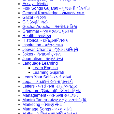
Essay - નિબંધો
Folk Songs Gujarati - ગુજરાતી લોકગીત
General Knowledge - સામાન્ય જ્ઞાન
Gazal - ગઝલ
Gift (સ્મૃતિ ભેટ)
Gochar Agochar - અગોચર વિશ્વ
Grammar - વ્યાકરણના પુસ્તકો
Health - આરોગ્ય
Historical - ઇતિહાસવિષયક
Inspiration - પ્રેરણાત્મક
Jeevan Charitro - જીવન ચરિત્રો
Jokes - વિનોદનો ટુચકા
Journalism - પત્રકારત્વ
Language Learning
Learn English
Learning Gujarati
Learn Your Self - જાતે શીખો
Legal - કાયદાને લગતા પુસ્તકો
Letters - પત્રો તથા પત્ર વ્યવહાર
Literature (Gujarati) - લોકસાહિત્ય
Management - વ્યવસ્થા સંચાલન
Mantra Tantra - મંત્ર તંત્ર, મંત્રસિદ્ધિ
Marketing - વેચાણ સેવા
Marriage Songs - લગ્ન ગીતો
Maths - ગણિત તથા ગણિતશાસ્ત્ર