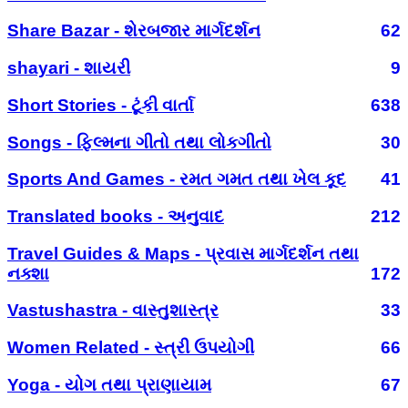
Share Bazar - શેરબજાર માર્ગદર્શન
62
shayari - શાયરી
9
Short Stories - ટૂંકી વાર્તા
638
Songs - ફિલ્મના ગીતો તથા લોકગીતો
30
Sports And Games - રમત ગમત તથા ખેલ કૂદ
41
Translated books - અનુવાદ
212
Travel Guides & Maps - પ્રવાસ માર્ગદર્શન તથા
નક્શા
172
Vastushastra - વાસ્તુશાસ્ત્ર
33
Women Related - સ્ત્રી ઉપયોગી
66
Yoga - યોગ તથા પ્રાણાયામ
67