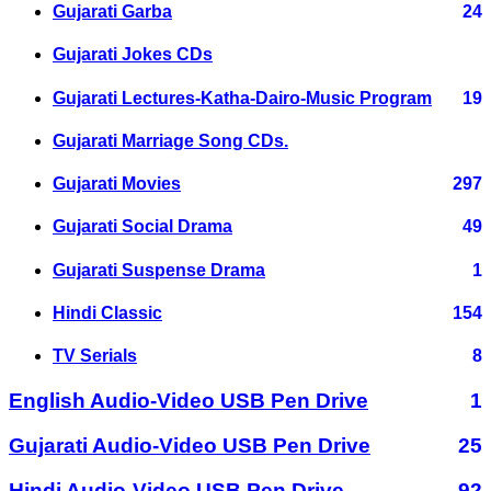
Gujarati Garba
24
Gujarati Jokes CDs
Gujarati Lectures-Katha-Dairo-Music Program
19
Gujarati Marriage Song CDs.
Gujarati Movies
297
Gujarati Social Drama
49
Gujarati Suspense Drama
1
Hindi Classic
154
TV Serials
8
English Audio-Video USB Pen Drive
1
Gujarati Audio-Video USB Pen Drive
25
Hindi Audio-Video USB Pen Drive
92