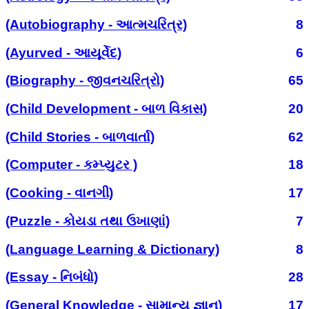
(Autobiography - આત્મચરિત્ર)
8
(Ayurved - આયૂર્વેદ)
6
(Biography - જીવનચરિત્રો)
65
(Child Development - બાળ વિકાસ)
20
(Child Stories - બાળવાર્તા)
62
(Computer - કમ્પ્યુટર )
18
(Cooking - વાનગી)
17
(Puzzle - કોયડા તથા ઉખાણાં)
7
(Language Learning & Dictionary)
8
(Essay - નિબંધો)
28
(General Knowledge - સામાન્ય જ્ઞાન)
17