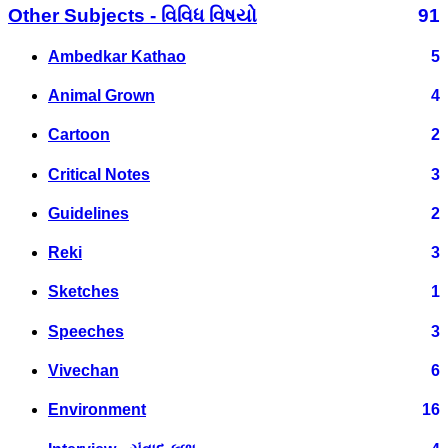
Other Subjects - વિવિધ વિષયો
91
Ambedkar Kathao
5
Animal Grown
4
Cartoon
2
Critical Notes
3
Guidelines
2
Reki
3
Sketches
1
Speeches
3
Vivechan
6
Environment
16