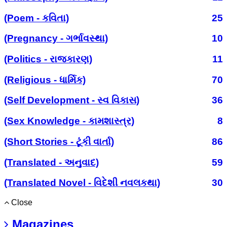
(Poem - કવિતા)
25
(Pregnancy - ગર્ભાવસ્થા)
10
(Politics - રાજકારણ)
11
(Religious - ધાર્મિક)
70
(Self Development - સ્વ વિકાસ)
36
(Sex Knowledge - કામશાસ્ત્ર)
8
(Short Stories - ટૂંકી વાર્તા)
86
(Translated - અનુવાદ)
59
(Translated Novel - વિદેશી નવલકથા)
30
Close
Magazines