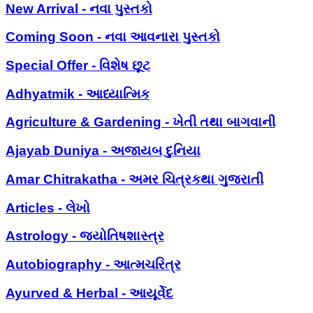
New Arrival - નવા પુસ્તકો
Coming Soon - નવા આવનારા પુસ્તકો
Special Offer - વિશેષ છૂટ
Adhyatmik - આધ્યાત્મિક
Agriculture & Gardening - ખેતી તથા બાગવાની
Ajayab Duniya - અજાયબ દુનિયા
Amar Chitrakatha - અમર ચિત્રકથા ગુજરાતી
Articles - લેખો
Astrology - જ્યોતિષશાસ્ત્ર
Autobiography - આત્મચરિત્ર
Ayurved & Herbal - આયૂર્વેદ