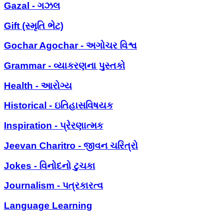
Gazal - ગઝલ
Gift (સ્મૃતિ ભેટ)
Gochar Agochar - અગોચર વિશ્વ
Grammar - વ્યાકરણના પુસ્તકો
Health - આરોગ્ય
Historical - ઇતિહાસવિષયક
Inspiration - પ્રેરણાત્મક
Jeevan Charitro - જીવન ચરિત્રો
Jokes - વિનોદનો ટુચકા
Journalism - પત્રકારત્વ
Language Learning