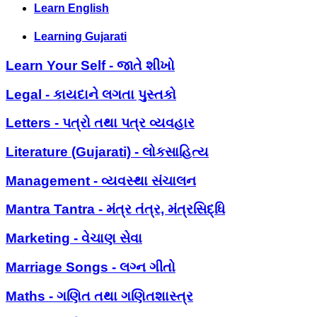
Learn English
Learning Gujarati
Learn Your Self - જાતે શીખો
Legal - કાયદાને લગતા પુસ્તકો
Letters - પત્રો તથા પત્ર વ્યવહાર
Literature (Gujarati) - લોકસાહિત્ય
Management - વ્યવસ્થા સંચાલન
Mantra Tantra - મંત્ર તંત્ર, મંત્રસિદ્ધિ
Marketing - વેચાણ સેવા
Marriage Songs - લગ્ન ગીતો
Maths - ગણિત તથા ગણિતશાસ્ત્ર