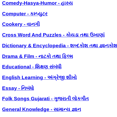
Comedy-Hasya-Humor - હાસ્ય
Computer - કમ્પ્યુટર
Cookery - વાનગી
Cross Word And Puzzles - કોયડા તથા ઉખાણાં
Dictionary & Encyclopedia - શબ્દકોશ તથા જ્ઞાનકો
Drama & Film - નાટકો તથા ફિલ્મ
Educational - શિક્ષણ સંબંધી
English Learning - અંગ્રેજી શીખો
Essay - નિબંધો
Folk Songs Gujarati - ગુજરાતી લોકગીત
General Knowledge - સામાન્ય જ્ઞાન