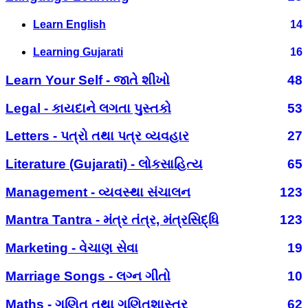
Learn English
14
Learning Gujarati
16
Learn Your Self - જાતે શીખો
48
Legal - કાયદાને લગતા પુસ્તકો
53
Letters - પત્રો તથા પત્ર વ્યવહાર
27
Literature (Gujarati) - લોકસાહિત્ય
65
Management - વ્યવસ્થા સંચાલન
123
Mantra Tantra - મંત્ર તંત્ર, મંત્રસિદ્ધિ
123
Marketing - વેચાણ સેવા
19
Marriage Songs - લગ્ન ગીતો
10
Maths - ગણિત તથા ગણિતશાસ્ત્ર
62