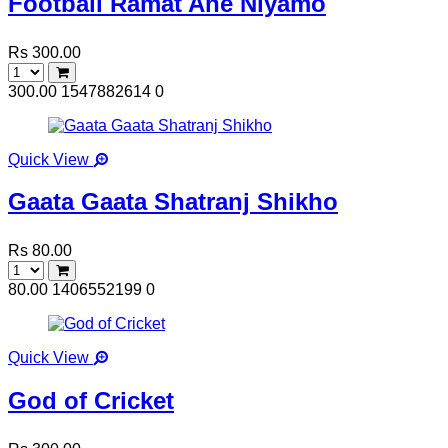
Football Ramat Ane Niyamo
Rs 300.00
300.00
1547882614
0
Quick View
Gaata Gaata Shatranj Shikho
Rs 80.00
80.00
1406552199
0
Quick View
God of Cricket