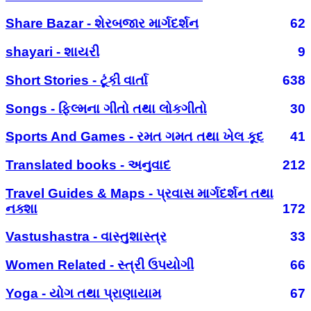
Share Bazar - શેરબજાર માર્ગદર્શન
62
shayari - શાયરી
9
Short Stories - ટૂંકી વાર્તા
638
Songs - ફિલ્મના ગીતો તથા લોકગીતો
30
Sports And Games - રમત ગમત તથા ખેલ કૂદ
41
Translated books - અનુવાદ
212
Travel Guides & Maps - પ્રવાસ માર્ગદર્શન તથા
નક્શા
172
Vastushastra - વાસ્તુશાસ્ત્ર
33
Women Related - સ્ત્રી ઉપયોગી
66
Yoga - યોગ તથા પ્રાણાયામ
67