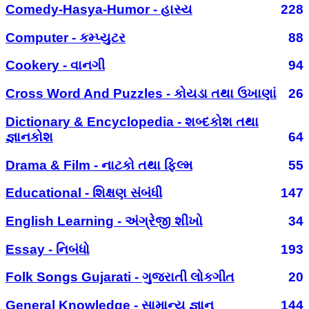
Comedy-Hasya-Humor - હાસ્ય
228
Computer - કમ્પ્યુટર
88
Cookery - વાનગી
94
Cross Word And Puzzles - કોયડા તથા ઉખાણાં
26
Dictionary & Encyclopedia - શબ્દકોશ તથા
જ્ઞાનકોશ
64
Drama & Film - નાટકો તથા ફિલ્મ
55
Educational - શિક્ષણ સંબંધી
147
English Learning - અંગ્રેજી શીખો
34
Essay - નિબંધો
193
Folk Songs Gujarati - ગુજરાતી લોકગીત
20
General Knowledge - સામાન્ય જ્ઞાન
144