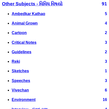
Other Subjects - વિવિધ વિષયો
91
Ambedkar Kathao
5
Animal Grown
4
Cartoon
2
Critical Notes
3
Guidelines
2
Reki
3
Sketches
1
Speeches
3
Vivechan
6
Environment
16