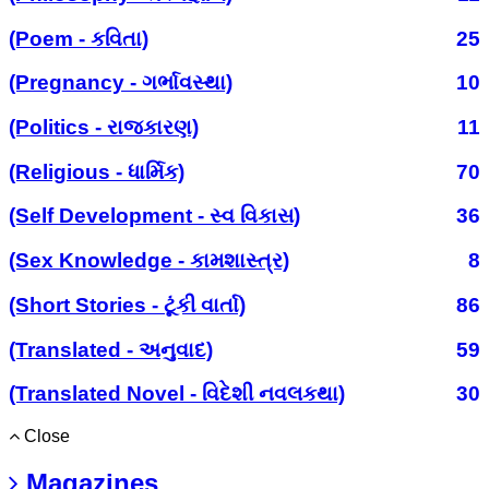
(Poem - કવિતા)
25
(Pregnancy - ગર્ભાવસ્થા)
10
(Politics - રાજકારણ)
11
(Religious - ધાર્મિક)
70
(Self Development - સ્વ વિકાસ)
36
(Sex Knowledge - કામશાસ્ત્ર)
8
(Short Stories - ટૂંકી વાર્તા)
86
(Translated - અનુવાદ)
59
(Translated Novel - વિદેશી નવલકથા)
30
Close
Magazines