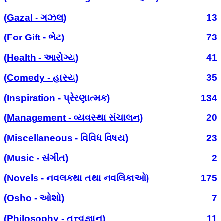
(Gazal - ગઝલ)
13
(For Gift - ભેટ)
73
(Health - આરોગ્ય)
41
(Comedy - હાસ્ય)
35
(Inspiration - પ્રેરણાત્મક)
134
(Management - વ્યવસ્થા સંચાલન)
20
(Miscellaneous - વિવિધ વિષય)
23
(Music - સંગીત)
2
(Novels - નવલકથા તથા નવલિકાઓ)
175
(Osho - ઓશો)
7
(Philosophy - તત્ત્વજ્ઞાન)
11