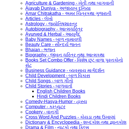
Agriculture & Gardening - ખેતી તથા બાગવાની
Ajayab Duniya - અજાયબ દુનિયા
Amar Chitrakatha - અમર ચિત્રકથા ગુજરાતી
Articles - લેખો
Astrology - જ્યોતિષશાસ્ત્ર
Autobiography - આત્મચરિત્ર
Ayurved & Herbal - આયૂર્વેદ
Baby Names - બાળ નામાવલી
Beauty Care - સૌન્દર્ય જતન
Bhajan - ભજન
Biography - જીવન ચરિત્ર તથા આત્મકથા
Books Set Combo Offer - વિશેષ છૂટ વાળા પુસ્તકોનો
સેટ
Business Guidance - વ્યવસાય માર્ગદર્શન
Child Development - બાળ વિકાસ
Child Songs - બાળ ગીતો
Child Stories - બાળવાર્તા
English Children Books
Hindi Children Books
Comedy-Hasya-Humor - હાસ્ય
Computer - કમ્પ્યુટર
Cookery - વાનગી
Cross Word And Puzzles - કોયડા તથા ઉખાણાં
Dictionary & Encyclopedia - શબ્દકોશ તથા જ્ઞાનકોશ
Drama & Film - નાટકો તથા ફિલ્મ