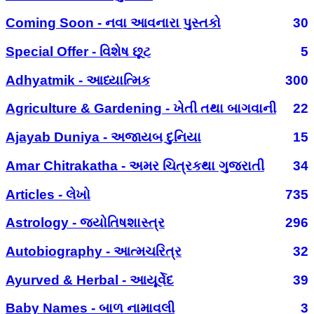
Coming Soon - નવા આવનારા પુસ્તકો
30
Special Offer - વિશેષ છૂટ
5
Adhyatmik - આધ્યાત્મિક
300
Agriculture & Gardening - ખેતી તથા બાગવાની
22
Ajayab Duniya - અજાયબ દુનિયા
15
Amar Chitrakatha - અમર ચિત્રકથા ગુજરાતી
34
Articles - લેખો
735
Astrology - જ્યોતિષશાસ્ત્ર
296
Autobiography - આત્મચરિત્ર
32
Ayurved & Herbal - આયૂર્વેદ
39
Baby Names - બાળ નામાવલી
3