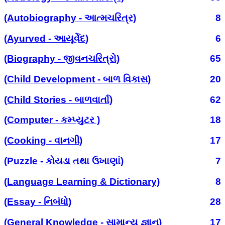
(Autobiography - આત્મચરિત્ર)
8
(Ayurved - આયૂર્વેદ)
6
(Biography - જીવનચરિત્રો)
65
(Child Development - બાળ વિકાસ)
20
(Child Stories - બાળવાર્તા)
62
(Computer - કમ્પ્યુટર )
18
(Cooking - વાનગી)
17
(Puzzle - કોયડા તથા ઉખાણાં)
7
(Language Learning & Dictionary)
8
(Essay - નિબંધો)
28
(General Knowledge - સામાન્ય જ્ઞાન)
17