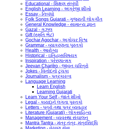
Educational - શિક્ષણ સંબંધી
English Learning - અંગ્રેજી શીખો
Essay - નિબંધો
Folk Songs Gujarati - ગુજરાતી લોકગીત
General Knowledge - સામાન્ય જ્ઞાન
Gazal - ગઝલ
Gift (સ્મૃતિ ભેટ)
Gochar Agochar - અગોચર વિશ્વ
Grammar - વ્યાકરણના પુસ્તકો
Health - આરોગ્ય
Historical - ઇતિહાસવિષયક
Inspiration - પ્રેરણાત્મક
Jeevan Charitro - જીવન ચરિત્રો
Jokes - વિનોદનો ટુચકા
Journalism - પત્રકારત્વ
Language Learning
Learn English
Learning Gujarati
Learn Your Self - જાતે શીખો
Legal - કાયદાને લગતા પુસ્તકો
Letters - પત્રો તથા પત્ર વ્યવહાર
Literature (Gujarati) - લોકસાહિત્ય
Management - વ્યવસ્થા સંચાલન
Mantra Tantra - મંત્ર તંત્ર, મંત્રસિદ્ધિ
Marketing - વેચાણ સેવા