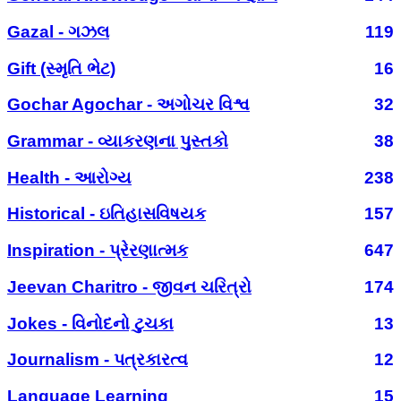
Gazal - ગઝલ
119
Gift (સ્મૃતિ ભેટ)
16
Gochar Agochar - અગોચર વિશ્વ
32
Grammar - વ્યાકરણના પુસ્તકો
38
Health - આરોગ્ય
238
Historical - ઇતિહાસવિષયક
157
Inspiration - પ્રેરણાત્મક
647
Jeevan Charitro - જીવન ચરિત્રો
174
Jokes - વિનોદનો ટુચકા
13
Journalism - પત્રકારત્વ
12
Language Learning
15