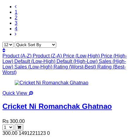
1
2
3
4
Product (A-Z)
Product (Z-A)
Price (Low-High)
Price (High-
Low)
Default (Low-High)
Default (High-Low)
Sales (High-
Low)
Sales (Low-High)
Rating (Worst-Best)
Rating (Best-
Worst)
Quick View
Cricket Ni Romanchak Ghatnao
Rs 300.00
300.00
1491221123
0