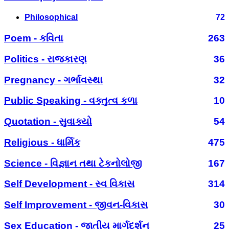
Philosophical
72
Poem - કવિતા
263
Politics - રાજકારણ
36
Pregnancy - ગર્ભાવસ્થા
32
Public Speaking - વક્તુત્વ કળા
10
Quotation - સુવાક્યો
54
Religious - ધાર્મિક
475
Science - વિજ્ઞાન તથા ટેકનોલોજી
167
Self Development - સ્વ વિકાસ
314
Self Improvement - જીવન-વિકાસ
30
Sex Education - જાતીય માર્ગદર્શન
25