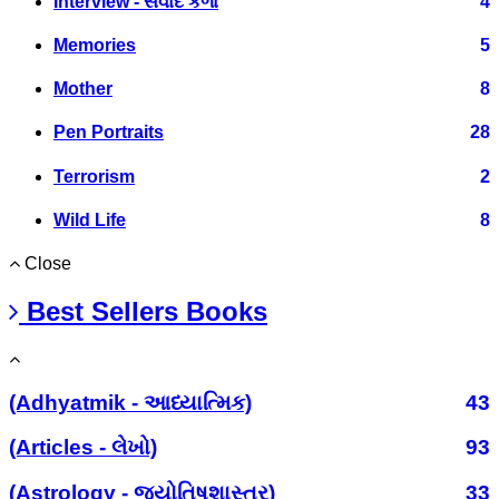
Interview - સંવાદ કળા
4
Memories
5
Mother
8
Pen Portraits
28
Terrorism
2
Wild Life
8
Close
Best Sellers Books
(Adhyatmik - આધ્યાત્મિક)
43
(Articles - લેખો)
93
(Astrology - જ્યોતિષશાસ્ત્ર)
33