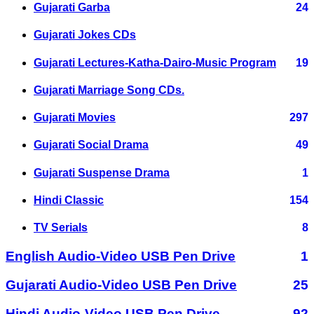
Gujarati Garba
24
Gujarati Jokes CDs
Gujarati Lectures-Katha-Dairo-Music Program
19
Gujarati Marriage Song CDs.
Gujarati Movies
297
Gujarati Social Drama
49
Gujarati Suspense Drama
1
Hindi Classic
154
TV Serials
8
English Audio-Video USB Pen Drive
1
Gujarati Audio-Video USB Pen Drive
25
Hindi Audio-Video USB Pen Drive
92