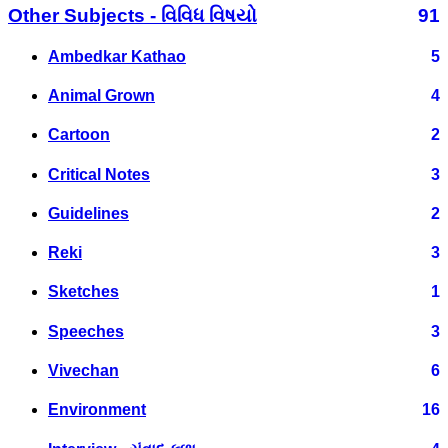
Other Subjects - વિવિધ વિષયો
91
Ambedkar Kathao
5
Animal Grown
4
Cartoon
2
Critical Notes
3
Guidelines
2
Reki
3
Sketches
1
Speeches
3
Vivechan
6
Environment
16