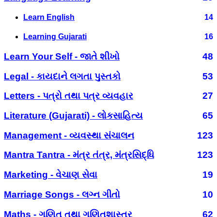
Learn English
14
Learning Gujarati
16
Learn Your Self - જાતે શીખો
48
Legal - કાયદાને લગતા પુસ્તકો
53
Letters - પત્રો તથા પત્ર વ્યવહાર
27
Literature (Gujarati) - લોકસાહિત્ય
65
Management - વ્યવસ્થા સંચાલન
123
Mantra Tantra - મંત્ર તંત્ર, મંત્રસિદ્ધિ
123
Marketing - વેચાણ સેવા
19
Marriage Songs - લગ્ન ગીતો
10
Maths - ગણિત તથા ગણિતશાસ્ત્ર
62