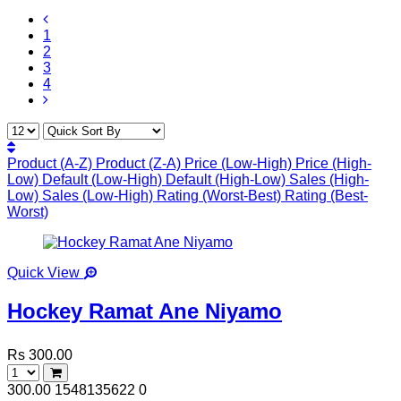
1
2
3
4
Product (A-Z)
Product (Z-A)
Price (Low-High)
Price (High-
Low)
Default (Low-High)
Default (High-Low)
Sales (High-
Low)
Sales (Low-High)
Rating (Worst-Best)
Rating (Best-
Worst)
Quick View
Hockey Ramat Ane Niyamo
Rs 300.00
300.00
1548135622
0