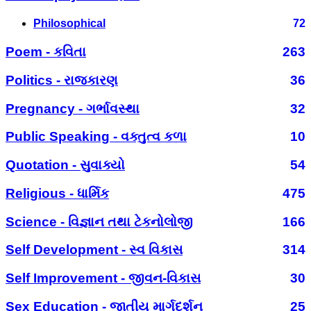
Philosophical
72
Poem - કવિતા
263
Politics - રાજકારણ
36
Pregnancy - ગર્ભાવસ્થા
32
Public Speaking - વક્તુત્વ કળા
10
Quotation - સુવાક્યો
54
Religious - ધાર્મિક
475
Science - વિજ્ઞાન તથા ટેકનોલોજી
166
Self Development - સ્વ વિકાસ
314
Self Improvement - જીવન-વિકાસ
30
Sex Education - જાતીય માર્ગદર્શન
25