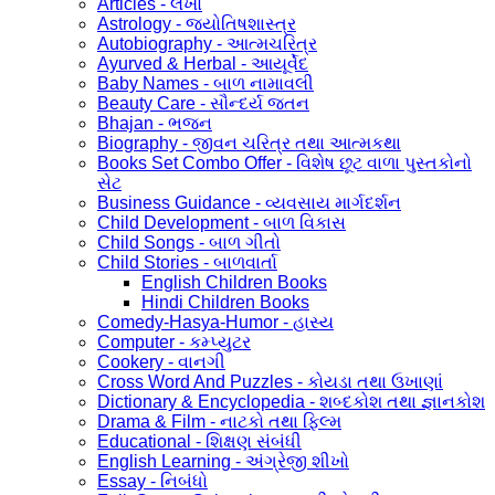
Articles - લેખો
Astrology - જ્યોતિષશાસ્ત્ર
Autobiography - આત્મચરિત્ર
Ayurved & Herbal - આયૂર્વેદ
Baby Names - બાળ નામાવલી
Beauty Care - સૌન્દર્ય જતન
Bhajan - ભજન
Biography - જીવન ચરિત્ર તથા આત્મકથા
Books Set Combo Offer - વિશેષ છૂટ વાળા પુસ્તકોનો
સેટ
Business Guidance - વ્યવસાય માર્ગદર્શન
Child Development - બાળ વિકાસ
Child Songs - બાળ ગીતો
Child Stories - બાળવાર્તા
English Children Books
Hindi Children Books
Comedy-Hasya-Humor - હાસ્ય
Computer - કમ્પ્યુટર
Cookery - વાનગી
Cross Word And Puzzles - કોયડા તથા ઉખાણાં
Dictionary & Encyclopedia - શબ્દકોશ તથા જ્ઞાનકોશ
Drama & Film - નાટકો તથા ફિલ્મ
Educational - શિક્ષણ સંબંધી
English Learning - અંગ્રેજી શીખો
Essay - નિબંધો