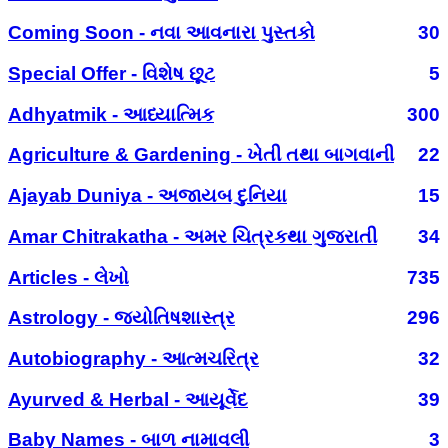
Coming Soon - નવા આવનારા પુસ્તકો
30
Special Offer - વિશેષ છૂટ
5
Adhyatmik - આધ્યાત્મિક
300
Agriculture & Gardening - ખેતી તથા બાગવાની
22
Ajayab Duniya - અજાયબ દુનિયા
15
Amar Chitrakatha - અમર ચિત્રકથા ગુજરાતી
34
Articles - લેખો
735
Astrology - જ્યોતિષશાસ્ત્ર
296
Autobiography - આત્મચરિત્ર
32
Ayurved & Herbal - આયૂર્વેદ
39
Baby Names - બાળ નામાવલી
3