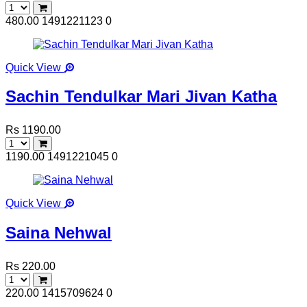
480.00
1491221123
0
Quick View
Sachin Tendulkar Mari Jivan Katha
Rs 1190.00
1190.00
1491221045
0
Quick View
Saina Nehwal
Rs 220.00
220.00
1415709624
0