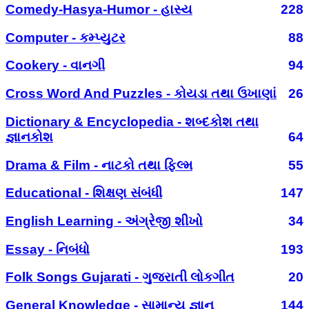
Comedy-Hasya-Humor - હાસ્ય
228
Computer - કમ્પ્યુટર
88
Cookery - વાનગી
94
Cross Word And Puzzles - કોયડા તથા ઉખાણાં
26
Dictionary & Encyclopedia - શબ્દકોશ તથા
જ્ઞાનકોશ
64
Drama & Film - નાટકો તથા ફિલ્મ
55
Educational - શિક્ષણ સંબંધી
147
English Learning - અંગ્રેજી શીખો
34
Essay - નિબંધો
193
Folk Songs Gujarati - ગુજરાતી લોકગીત
20
General Knowledge - સામાન્ય જ્ઞાન
144