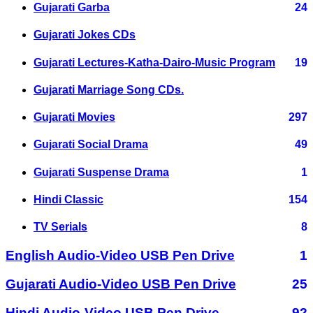
Gujarati Garba
24
Gujarati Jokes CDs
Gujarati Lectures-Katha-Dairo-Music Program
19
Gujarati Marriage Song CDs.
Gujarati Movies
297
Gujarati Social Drama
49
Gujarati Suspense Drama
1
Hindi Classic
154
TV Serials
8
English Audio-Video USB Pen Drive
1
Gujarati Audio-Video USB Pen Drive
25
Hindi Audio-Video USB Pen Drive
92