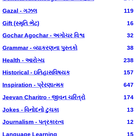
Gazal - ગઝલ
119
Gift (સ્મૃતિ ભેટ)
16
Gochar Agochar - અગોચર વિશ્વ
32
Grammar - વ્યાકરણના પુસ્તકો
38
Health - આરોગ્ય
238
Historical - ઇતિહાસવિષયક
157
Inspiration - પ્રેરણાત્મક
647
Jeevan Charitro - જીવન ચરિત્રો
174
Jokes - વિનોદનો ટુચકા
13
Journalism - પત્રકારત્વ
12
Language Learning
15