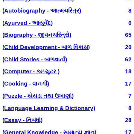
(Autobiography - આત્મચરિત્ર)
8
(Ayurved - આયૂર્વેદ)
6
(Biography - જીવનચરિત્રો)
65
(Child Development - બાળ વિકાસ)
20
(Child Stories - બાળવાર્તા)
62
(Computer - કમ્પ્યુટર )
18
(Cooking - વાનગી)
17
(Puzzle - કોયડા તથા ઉખાણાં)
7
(Language Learning & Dictionary)
8
(Essay - નિબંધો)
28
(General Knowledge - સામાન્ય જ્ઞાન)
17