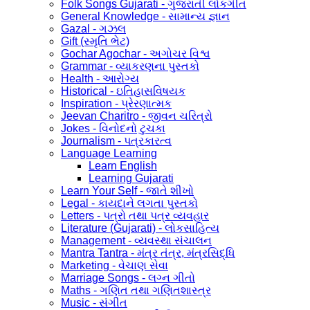
Folk Songs Gujarati - ગુજરાતી લોકગીત
General Knowledge - સામાન્ય જ્ઞાન
Gazal - ગઝલ
Gift (સ્મૃતિ ભેટ)
Gochar Agochar - અગોચર વિશ્વ
Grammar - વ્યાકરણના પુસ્તકો
Health - આરોગ્ય
Historical - ઇતિહાસવિષયક
Inspiration - પ્રેરણાત્મક
Jeevan Charitro - જીવન ચરિત્રો
Jokes - વિનોદનો ટુચકા
Journalism - પત્રકારત્વ
Language Learning
Learn English
Learning Gujarati
Learn Your Self - જાતે શીખો
Legal - કાયદાને લગતા પુસ્તકો
Letters - પત્રો તથા પત્ર વ્યવહાર
Literature (Gujarati) - લોકસાહિત્ય
Management - વ્યવસ્થા સંચાલન
Mantra Tantra - મંત્ર તંત્ર, મંત્રસિદ્ધિ
Marketing - વેચાણ સેવા
Marriage Songs - લગ્ન ગીતો
Maths - ગણિત તથા ગણિતશાસ્ત્ર
Music - સંગીત