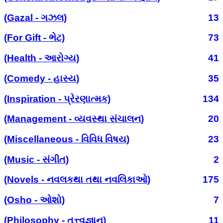
(Gazal - ગઝલ)
13
(For Gift - ભેટ)
73
(Health - આરોગ્ય)
41
(Comedy - હાસ્ય)
35
(Inspiration - પ્રેરણાત્મક)
134
(Management - વ્યવસ્થા સંચાલન)
20
(Miscellaneous - વિવિધ વિષય)
23
(Music - સંગીત)
2
(Novels - નવલકથા તથા નવલિકાઓ)
175
(Osho - ઓશો)
7
(Philosophy - તત્ત્વજ્ઞાન)
11