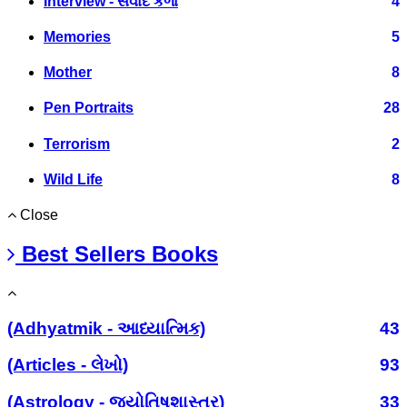
Interview - સંવાદ કળા
4
Memories
5
Mother
8
Pen Portraits
28
Terrorism
2
Wild Life
8
Close
Best Sellers Books
(Adhyatmik - આધ્યાત્મિક)
43
(Articles - લેખો)
93
(Astrology - જ્યોતિષશાસ્ત્ર)
33