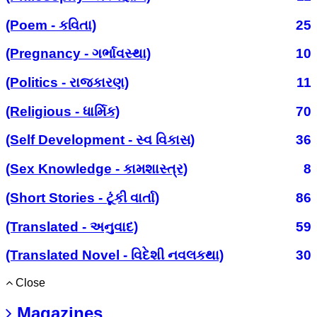
(Poem - કવિતા)
25
(Pregnancy - ગર્ભાવસ્થા)
10
(Politics - રાજકારણ)
11
(Religious - ધાર્મિક)
70
(Self Development - સ્વ વિકાસ)
36
(Sex Knowledge - કામશાસ્ત્ર)
8
(Short Stories - ટૂંકી વાર્તા)
86
(Translated - અનુવાદ)
59
(Translated Novel - વિદેશી નવલકથા)
30
Close
Magazines