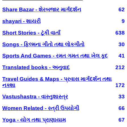
Share Bazar - શેરબજાર માર્ગદર્શન
62
shayari - શાયરી
9
Short Stories - ટૂંકી વાર્તા
638
Songs - ફિલ્મના ગીતો તથા લોકગીતો
30
Sports And Games - રમત ગમત તથા ખેલ કૂદ
41
Translated books - અનુવાદ
212
Travel Guides & Maps - પ્રવાસ માર્ગદર્શન તથા
નક્શા
172
Vastushastra - વાસ્તુશાસ્ત્ર
33
Women Related - સ્ત્રી ઉપયોગી
66
Yoga - યોગ તથા પ્રાણાયામ
67