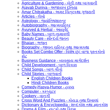
Agriculture & Gardening - ખેતી તથા બાગવાની
Ajayab Duniya - અજાયબ દુનિયા
Amar Chitrakatha - અમર ચિત્રકથા ગુજરાતી
Articles - લેખો
Astrology - જ્યોતિષશાસ્ત્ર
Autobiography - આત્મચરિત્ર
Ayurved & Herbal - આયૂર્વેદ
Baby Names - બાળ નામાવલી
Beauty Care - સૌન્દર્ય જતન
Bhajan - ભજન
Biography - જીવન ચરિત્ર તથા આત્મકથા
Books Set Combo Offer - વિશેષ છૂટ વાળા પુસ્તકોનો
સેટ
Business Guidance - વ્યવસાય માર્ગદર્શન
Child Development - બાળ વિકાસ
Child Songs - બાળ ગીતો
Child Stories - બાળવાર્તા
English Children Books
Hindi Children Books
Comedy-Hasya-Humor - હાસ્ય
Computer - કમ્પ્યુટર
Cookery - વાનગી
Cross Word And Puzzles - કોયડા તથા ઉખાણાં
Dictionary & Encyclopedia - શબ્દકોશ તથા જ્ઞાનકોશ
Drama & Film - નાટકો તથા ફિલ્મ