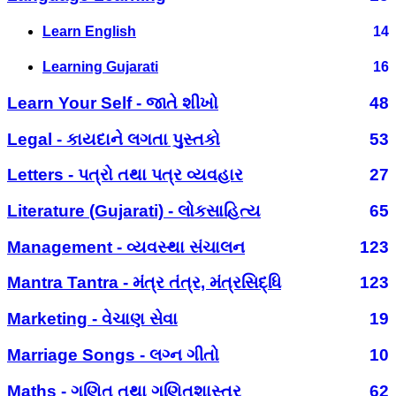
Learn English
14
Learning Gujarati
16
Learn Your Self - જાતે શીખો
48
Legal - કાયદાને લગતા પુસ્તકો
53
Letters - પત્રો તથા પત્ર વ્યવહાર
27
Literature (Gujarati) - લોકસાહિત્ય
65
Management - વ્યવસ્થા સંચાલન
123
Mantra Tantra - મંત્ર તંત્ર, મંત્રસિદ્ધિ
123
Marketing - વેચાણ સેવા
19
Marriage Songs - લગ્ન ગીતો
10
Maths - ગણિત તથા ગણિતશાસ્ત્ર
62