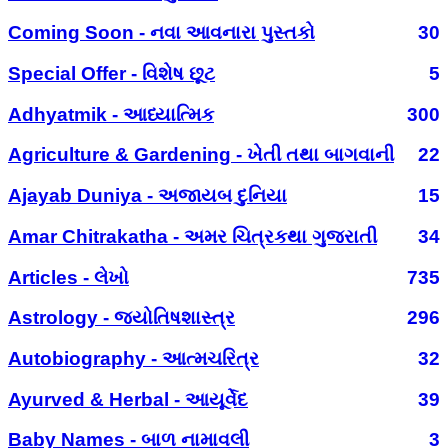
Coming Soon - નવા આવનારા પુસ્તકો
30
Special Offer - વિશેષ છૂટ
5
Adhyatmik - આધ્યાત્મિક
300
Agriculture & Gardening - ખેતી તથા બાગવાની
22
Ajayab Duniya - અજાયબ દુનિયા
15
Amar Chitrakatha - અમર ચિત્રકથા ગુજરાતી
34
Articles - લેખો
735
Astrology - જ્યોતિષશાસ્ત્ર
296
Autobiography - આત્મચરિત્ર
32
Ayurved & Herbal - આયૂર્વેદ
39
Baby Names - બાળ નામાવલી
3