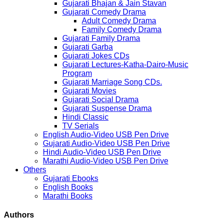
Gujarati Bhajan & Jain Stavan
Gujarati Comedy Drama
Adult Comedy Drama
Family Comedy Drama
Gujarati Family Drama
Gujarati Garba
Gujarati Jokes CDs
Gujarati Lectures-Katha-Dairo-Music
Program
Gujarati Marriage Song CDs.
Gujarati Movies
Gujarati Social Drama
Gujarati Suspense Drama
Hindi Classic
TV Serials
English Audio-Video USB Pen Drive
Gujarati Audio-Video USB Pen Drive
Hindi Audio-Video USB Pen Drive
Marathi Audio-Video USB Pen Drive
Others
Gujarati Ebooks
English Books
Marathi Books
Authors