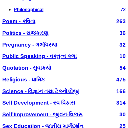
Philosophical
72
Poem - કવિતા
263
Politics - રાજકારણ
36
Pregnancy - ગર્ભાવસ્થા
32
Public Speaking - વક્તુત્વ કળા
10
Quotation - સુવાક્યો
54
Religious - ધાર્મિક
475
Science - વિજ્ઞાન તથા ટેકનોલોજી
166
Self Development - સ્વ વિકાસ
314
Self Improvement - જીવન-વિકાસ
30
Sex Education - જાતીય માર્ગદર્શન
25