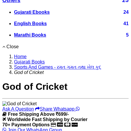
Others
25
Gujarati Ebooks
24
English Books
41
Marathi Books
5
Close
Home
Gujarati Books
Sports And Games - રમત ગમત તથા ખેલ કૂદ
God of Cricket
God of Cricket
Ask A Question
Share Whatsapp
Free Shipping Above
699/-
Worldwide Fast Shipping by Courier
70+ Payment Options
Join Our WhatsApp Group