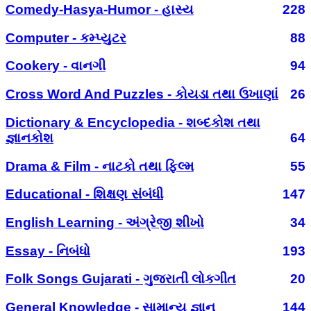
Comedy-Hasya-Humor - હાસ્ય
228
Computer - કમ્પ્યુટર
88
Cookery - વાનગી
94
Cross Word And Puzzles - કોયડા તથા ઉખાણાં
26
Dictionary & Encyclopedia - શબ્દકોશ તથા
જ્ઞાનકોશ
64
Drama & Film - નાટકો તથા ફિલ્મ
55
Educational - શિક્ષણ સંબંધી
147
English Learning - અંગ્રેજી શીખો
34
Essay - નિબંધો
193
Folk Songs Gujarati - ગુજરાતી લોકગીત
20
General Knowledge - સામાન્ય જ્ઞાન
144