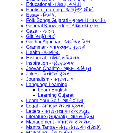
Educational - શિક્ષણ સંબંધી
English Learning - અંગ્રેજી શીખો
Essay - નિબંધો
Folk Songs Gujarati - ગુજરાતી લોકગીત
General Knowledge - સામાન્ય જ્ઞાન
Gazal - ગઝલ
Gift (સ્મૃતિ ભેટ)
Gochar Agochar - અગોચર વિશ્વ
Grammar - વ્યાકરણના પુસ્તકો
Health - આરોગ્ય
Historical - ઇતિહાસવિષયક
Inspiration - પ્રેરણાત્મક
Jeevan Charitro - જીવન ચરિત્રો
Jokes - વિનોદનો ટુચકા
Journalism - પત્રકારત્વ
Language Learning
Learn English
Learning Gujarati
Learn Your Self - જાતે શીખો
Legal - કાયદાને લગતા પુસ્તકો
Letters - પત્રો તથા પત્ર વ્યવહાર
Literature (Gujarati) - લોકસાહિત્ય
Management - વ્યવસ્થા સંચાલન
Mantra Tantra - મંત્ર તંત્ર, મંત્રસિદ્ધિ
Marketing - વેચાણ સેવા