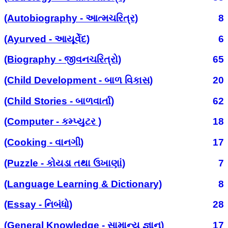
(Autobiography - આત્મચરિત્ર)
8
(Ayurved - આયૂર્વેદ)
6
(Biography - જીવનચરિત્રો)
65
(Child Development - બાળ વિકાસ)
20
(Child Stories - બાળવાર્તા)
62
(Computer - કમ્પ્યુટર )
18
(Cooking - વાનગી)
17
(Puzzle - કોયડા તથા ઉખાણાં)
7
(Language Learning & Dictionary)
8
(Essay - નિબંધો)
28
(General Knowledge - સામાન્ય જ્ઞાન)
17