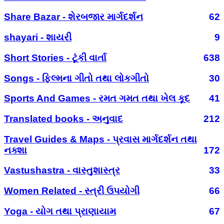
Share Bazar - શેરબજાર માર્ગદર્શન
62
shayari - શાયરી
9
Short Stories - ટૂંકી વાર્તા
638
Songs - ફિલ્મના ગીતો તથા લોકગીતો
30
Sports And Games - રમત ગમત તથા ખેલ કૂદ
41
Translated books - અનુવાદ
212
Travel Guides & Maps - પ્રવાસ માર્ગદર્શન તથા
નક્શા
172
Vastushastra - વાસ્તુશાસ્ત્ર
33
Women Related - સ્ત્રી ઉપયોગી
66
Yoga - યોગ તથા પ્રાણાયામ
67