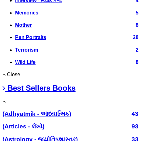
Interview - સંવાદ કળા
4
Memories
5
Mother
8
Pen Portraits
28
Terrorism
2
Wild Life
8
Close
Best Sellers Books
(Adhyatmik - આધ્યાત્મિક)
43
(Articles - લેખો)
93
(Astrology - જ્યોતિષશાસ્ત્ર)
33