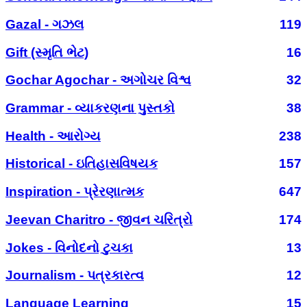
Gazal - ગઝલ
119
Gift (સ્મૃતિ ભેટ)
16
Gochar Agochar - અગોચર વિશ્વ
32
Grammar - વ્યાકરણના પુસ્તકો
38
Health - આરોગ્ય
238
Historical - ઇતિહાસવિષયક
157
Inspiration - પ્રેરણાત્મક
647
Jeevan Charitro - જીવન ચરિત્રો
174
Jokes - વિનોદનો ટુચકા
13
Journalism - પત્રકારત્વ
12
Language Learning
15