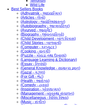
Terrorism
Wild Life
Best Sellers Books
(Adhyatmik - આધ્યાત્મિક)
(Articles - લેખો)
(Astrology - જ્યોતિષશાસ્ત્ર)
(Autobiography - આત્મચરિત્ર)
(Ayurved - આયૂર્વેદ)
(Biography - જીવનચરિત્રો)
(Child Development - બાળ વિકાસ)
(Child Stories - બાળવાર્તા)
(Computer - કમ્પ્યુટર )
(Cooking - વાનગી)
(Puzzle - કોયડા તથા ઉખાણાં)
(Language Learning & Dictionary)
(Essay - નિબંધો)
(General Knowledge - સામાન્ય જ્ઞાન)
(Gazal - ગઝલ)
(For Gift - ભેટ)
(Health - આરોગ્ય)
(Comedy - હાસ્ય)
(Inspiration - પ્રેરણાત્મક)
(Management - વ્યવસ્થા સંચાલન)
(Miscellaneous - વિવિધ વિષય)
(Music - સંગીત)