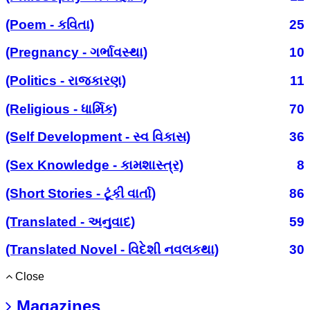
(Poem - કવિતા)
25
(Pregnancy - ગર્ભાવસ્થા)
10
(Politics - રાજકારણ)
11
(Religious - ધાર્મિક)
70
(Self Development - સ્વ વિકાસ)
36
(Sex Knowledge - કામશાસ્ત્ર)
8
(Short Stories - ટૂંકી વાર્તા)
86
(Translated - અનુવાદ)
59
(Translated Novel - વિદેશી નવલકથા)
30
Close
Magazines