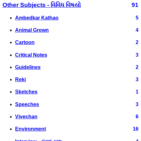
Other Subjects - વિવિધ વિષયો
91
Ambedkar Kathao
5
Animal Grown
4
Cartoon
2
Critical Notes
3
Guidelines
2
Reki
3
Sketches
1
Speeches
3
Vivechan
6
Environment
16