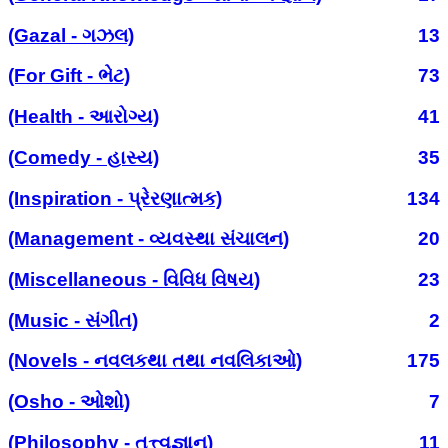
(Gazal - ગઝલ)
13
(For Gift - ભેટ)
73
(Health - આરોગ્ય)
41
(Comedy - હાસ્ય)
35
(Inspiration - પ્રેરણાત્મક)
134
(Management - વ્યવસ્થા સંચાલન)
20
(Miscellaneous - વિવિધ વિષય)
23
(Music - સંગીત)
2
(Novels - નવલકથા તથા નવલિકાઓ)
175
(Osho - ઓશો)
7
(Philosophy - તત્ત્વજ્ઞાન)
11