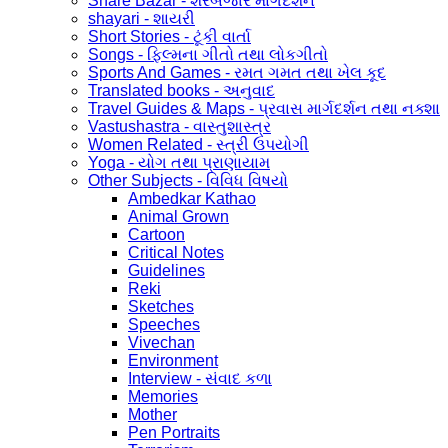
Share Bazar - શેરબજાર માર્ગદર્શન
shayari - શાયરી
Short Stories - ટૂંકી વાર્તા
Songs - ફિલ્મના ગીતો તથા લોકગીતો
Sports And Games - રમત ગમત તથા ખેલ કૂદ
Translated books - અનુવાદ
Travel Guides & Maps - પ્રવાસ માર્ગદર્શન તથા નક્શા
Vastushastra - વાસ્તુશાસ્ત્ર
Women Related - સ્ત્રી ઉપયોગી
Yoga - યોગ તથા પ્રાણાયામ
Other Subjects - વિવિધ વિષયો
Ambedkar Kathao
Animal Grown
Cartoon
Critical Notes
Guidelines
Reki
Sketches
Speeches
Vivechan
Environment
Interview - સંવાદ કળા
Memories
Mother
Pen Portraits