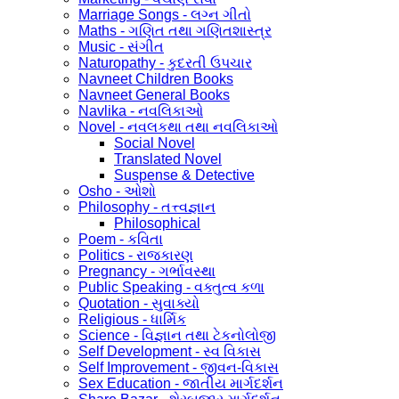
Marriage Songs - લગ્ન ગીતો
Maths - ગણિત તથા ગણિતશાસ્ત્ર
Music - સંગીત
Naturopathy - કુદરતી ઉપચાર
Navneet Children Books
Navneet General Books
Navlika - નવલિકાઓ
Novel - નવલકથા તથા નવલિકાઓ
Social Novel
Translated Novel
Suspense & Detective
Osho - ઓશો
Philosophy - તત્ત્વજ્ઞાન
Philosophical
Poem - કવિતા
Politics - રાજકારણ
Pregnancy - ગર્ભાવસ્થા
Public Speaking - વક્તુત્વ કળા
Quotation - સુવાક્યો
Religious - ધાર્મિક
Science - વિજ્ઞાન તથા ટેકનોલોજી
Self Development - સ્વ વિકાસ
Self Improvement - જીવન-વિકાસ
Sex Education - જાતીય માર્ગદર્શન