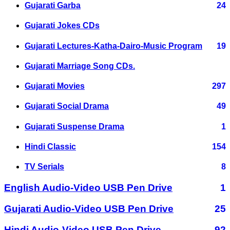
Gujarati Garba
24
Gujarati Jokes CDs
Gujarati Lectures-Katha-Dairo-Music Program
19
Gujarati Marriage Song CDs.
Gujarati Movies
297
Gujarati Social Drama
49
Gujarati Suspense Drama
1
Hindi Classic
154
TV Serials
8
English Audio-Video USB Pen Drive
1
Gujarati Audio-Video USB Pen Drive
25
Hindi Audio-Video USB Pen Drive
92