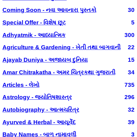
Coming Soon - નવા આવનારા પુસ્તકો
30
Special Offer - વિશેષ છૂટ
5
Adhyatmik - આધ્યાત્મિક
300
Agriculture & Gardening - ખેતી તથા બાગવાની
22
Ajayab Duniya - અજાયબ દુનિયા
15
Amar Chitrakatha - અમર ચિત્રકથા ગુજરાતી
34
Articles - લેખો
735
Astrology - જ્યોતિષશાસ્ત્ર
296
Autobiography - આત્મચરિત્ર
32
Ayurved & Herbal - આયૂર્વેદ
39
Baby Names - બાળ નામાવલી
3