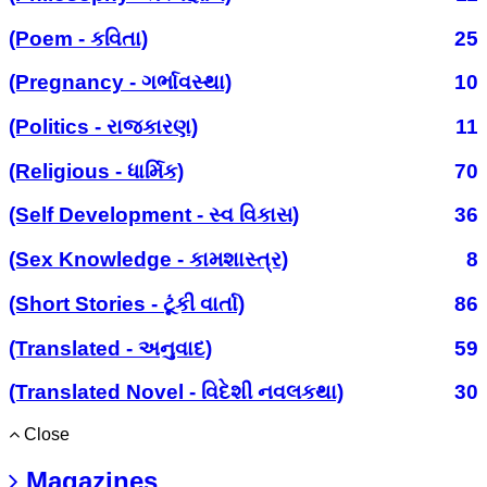
(Poem - કવિતા)
25
(Pregnancy - ગર્ભાવસ્થા)
10
(Politics - રાજકારણ)
11
(Religious - ધાર્મિક)
70
(Self Development - સ્વ વિકાસ)
36
(Sex Knowledge - કામશાસ્ત્ર)
8
(Short Stories - ટૂંકી વાર્તા)
86
(Translated - અનુવાદ)
59
(Translated Novel - વિદેશી નવલકથા)
30
Close
Magazines