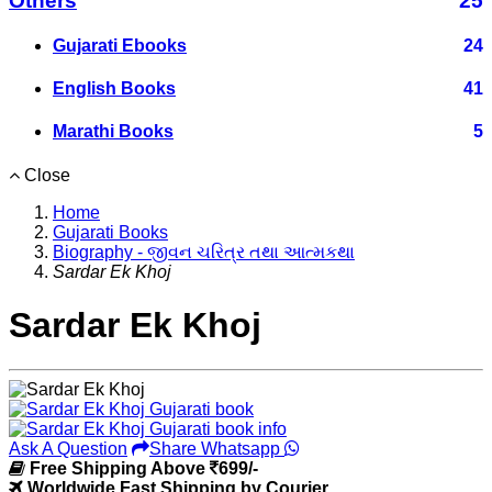
Others
25
Gujarati Ebooks
24
English Books
41
Marathi Books
5
Close
Home
Gujarati Books
Biography - જીવન ચરિત્ર તથા આત્મકથા
Sardar Ek Khoj
Sardar Ek Khoj
Ask A Question
Share Whatsapp
Free Shipping Above
699/-
Worldwide Fast Shipping by Courier