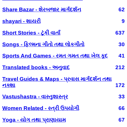
Share Bazar - શેરબજાર માર્ગદર્શન
62
shayari - શાયરી
9
Short Stories - ટૂંકી વાર્તા
637
Songs - ફિલ્મના ગીતો તથા લોકગીતો
30
Sports And Games - રમત ગમત તથા ખેલ કૂદ
41
Translated books - અનુવાદ
212
Travel Guides & Maps - પ્રવાસ માર્ગદર્શન તથા
નક્શા
172
Vastushastra - વાસ્તુશાસ્ત્ર
33
Women Related - સ્ત્રી ઉપયોગી
66
Yoga - યોગ તથા પ્રાણાયામ
67