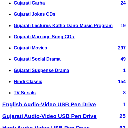
Gujarati Garba
24
Gujarati Jokes CDs
Gujarati Lectures-Katha-Dairo-Music Program
19
Gujarati Marriage Song CDs.
Gujarati Movies
297
Gujarati Social Drama
49
Gujarati Suspense Drama
1
Hindi Classic
154
TV Serials
8
English Audio-Video USB Pen Drive
1
Gujarati Audio-Video USB Pen Drive
25
Hindi Audio-Video USB Pen Drive
92