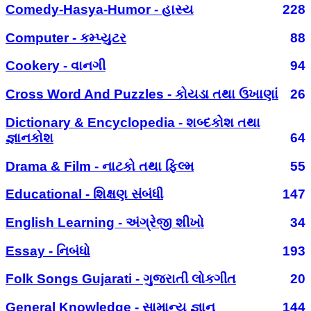
Comedy-Hasya-Humor - હાસ્ય
228
Computer - કમ્પ્યુટર
88
Cookery - વાનગી
94
Cross Word And Puzzles - કોયડા તથા ઉખાણાં
26
Dictionary & Encyclopedia - શબ્દકોશ તથા
જ્ઞાનકોશ
64
Drama & Film - નાટકો તથા ફિલ્મ
55
Educational - શિક્ષણ સંબંધી
147
English Learning - અંગ્રેજી શીખો
34
Essay - નિબંધો
193
Folk Songs Gujarati - ગુજરાતી લોકગીત
20
General Knowledge - સામાન્ય જ્ઞાન
144