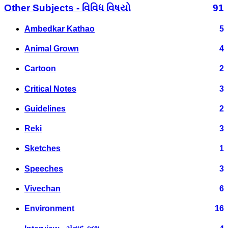
Other Subjects - વિવિધ વિષયો
91
Ambedkar Kathao
5
Animal Grown
4
Cartoon
2
Critical Notes
3
Guidelines
2
Reki
3
Sketches
1
Speeches
3
Vivechan
6
Environment
16