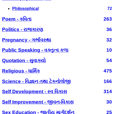
Philosophical
72
Poem - કવિતા
263
Politics - રાજકારણ
36
Pregnancy - ગર્ભાવસ્થા
32
Public Speaking - વક્તુત્વ કળા
10
Quotation - સુવાક્યો
54
Religious - ધાર્મિક
475
Science - વિજ્ઞાન તથા ટેકનોલોજી
166
Self Development - સ્વ વિકાસ
314
Self Improvement - જીવન-વિકાસ
30
Sex Education - જાતીય માર્ગદર્શન
25