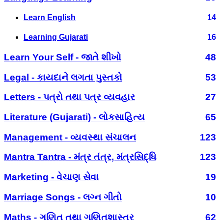
Learn English
14
Learning Gujarati
16
Learn Your Self - જાતે શીખો
48
Legal - કાયદાને લગતા પુસ્તકો
53
Letters - પત્રો તથા પત્ર વ્યવહાર
27
Literature (Gujarati) - લોકસાહિત્ય
65
Management - વ્યવસ્થા સંચાલન
123
Mantra Tantra - મંત્ર તંત્ર, મંત્રસિદ્ધિ
123
Marketing - વેચાણ સેવા
19
Marriage Songs - લગ્ન ગીતો
10
Maths - ગણિત તથા ગણિતશાસ્ત્ર
62