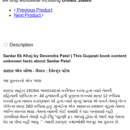
we ship worldwide including
United States
Previous Product
Next Product
Description
Sardar Ek Khoj by Devendra Patel | This Gujarati book content
unknown facts about Sardar Patel
સરદાર એક ખોજ - લેખક : દેવેન્દ્ર પટેલ
આ પુસ્તકનો એક અંશ:
સરદાર સાહેબ 1919મા અમદાવાદમાં વકીલાત કરતા હતા ત્યારે તેમની
મહિનાની પ્રેક્ટિસ રૂ. 40 હજારની હતી.પુત્રના લગ્નમાં માત્ર 12 રૂપિયા
ખર્ચ્યા હતા.નાયબ વડાપ્રધાન પદે હતા ત્યારે મૃત્યુ પામ્યા એ વખતે તેમનું બેન્ક
બેલેન્સ માત્ર 260 રૂપિયા હતું .મુંબઈના એક સામાન્ય સ્મશાન ગૃહમાં તેમના
અગ્નિ સંસ્કાર થયા .તેમના નામની કોઈ સમાધી કે ઘાટ બનાવાયો નહીં
.દાલમિયાં શેઠને તેમણે કહી દીધું "ચૂંટણી ફંડ આપવું હોય તો આપે પણ તેમના
ઘેર ચા પીવા નહીં આવુ ." -આવી રસપ્રદ કથાઓથી ભરપૂર આ પુસ્તક છે.