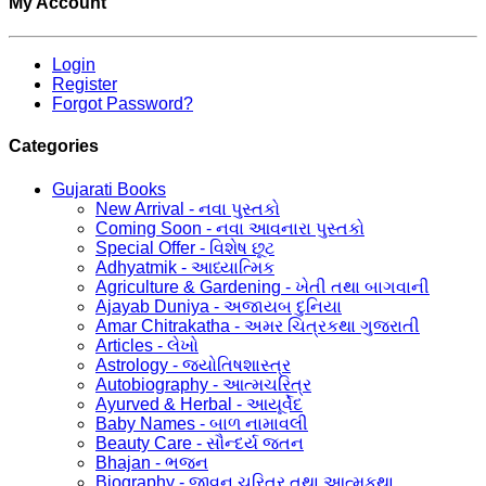
My Account
Login
Register
Forgot Password?
Categories
Gujarati Books
New Arrival - નવા પુસ્તકો
Coming Soon - નવા આવનારા પુસ્તકો
Special Offer - વિશેષ છૂટ
Adhyatmik - આધ્યાત્મિક
Agriculture & Gardening - ખેતી તથા બાગવાની
Ajayab Duniya - અજાયબ દુનિયા
Amar Chitrakatha - અમર ચિત્રકથા ગુજરાતી
Articles - લેખો
Astrology - જ્યોતિષશાસ્ત્ર
Autobiography - આત્મચરિત્ર
Ayurved & Herbal - આયૂર્વેદ
Baby Names - બાળ નામાવલી
Beauty Care - સૌન્દર્ય જતન
Bhajan - ભજન
Biography - જીવન ચરિત્ર તથા આત્મકથા