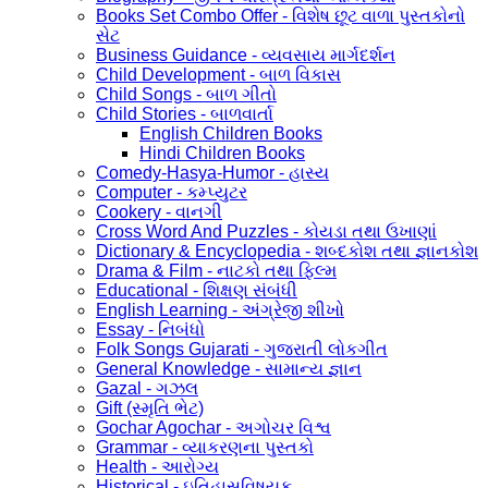
Books Set Combo Offer - વિશેષ છૂટ વાળા પુસ્તકોનો
સેટ
Business Guidance - વ્યવસાય માર્ગદર્શન
Child Development - બાળ વિકાસ
Child Songs - બાળ ગીતો
Child Stories - બાળવાર્તા
English Children Books
Hindi Children Books
Comedy-Hasya-Humor - હાસ્ય
Computer - કમ્પ્યુટર
Cookery - વાનગી
Cross Word And Puzzles - કોયડા તથા ઉખાણાં
Dictionary & Encyclopedia - શબ્દકોશ તથા જ્ઞાનકોશ
Drama & Film - નાટકો તથા ફિલ્મ
Educational - શિક્ષણ સંબંધી
English Learning - અંગ્રેજી શીખો
Essay - નિબંધો
Folk Songs Gujarati - ગુજરાતી લોકગીત
General Knowledge - સામાન્ય જ્ઞાન
Gazal - ગઝલ
Gift (સ્મૃતિ ભેટ)
Gochar Agochar - અગોચર વિશ્વ
Grammar - વ્યાકરણના પુસ્તકો
Health - આરોગ્ય
Historical - ઇતિહાસવિષયક