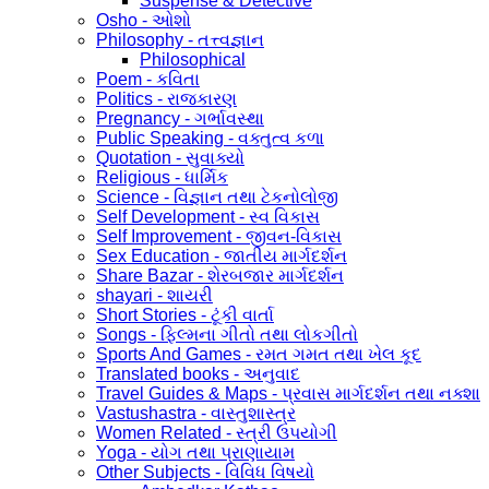
Suspense & Detective
Osho - ઓશો
Philosophy - તત્ત્વજ્ઞાન
Philosophical
Poem - કવિતા
Politics - રાજકારણ
Pregnancy - ગર્ભાવસ્થા
Public Speaking - વક્તુત્વ કળા
Quotation - સુવાક્યો
Religious - ધાર્મિક
Science - વિજ્ઞાન તથા ટેકનોલોજી
Self Development - સ્વ વિકાસ
Self Improvement - જીવન-વિકાસ
Sex Education - જાતીય માર્ગદર્શન
Share Bazar - શેરબજાર માર્ગદર્શન
shayari - શાયરી
Short Stories - ટૂંકી વાર્તા
Songs - ફિલ્મના ગીતો તથા લોકગીતો
Sports And Games - રમત ગમત તથા ખેલ કૂદ
Translated books - અનુવાદ
Travel Guides & Maps - પ્રવાસ માર્ગદર્શન તથા નક્શા
Vastushastra - વાસ્તુશાસ્ત્ર
Women Related - સ્ત્રી ઉપયોગી
Yoga - યોગ તથા પ્રાણાયામ
Other Subjects - વિવિધ વિષયો