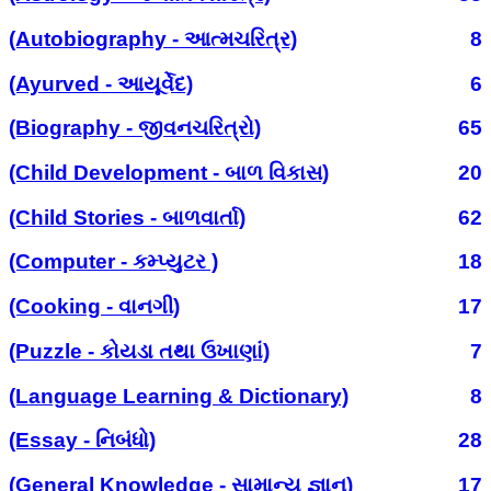
(Autobiography - આત્મચરિત્ર)
8
(Ayurved - આયૂર્વેદ)
6
(Biography - જીવનચરિત્રો)
65
(Child Development - બાળ વિકાસ)
20
(Child Stories - બાળવાર્તા)
62
(Computer - કમ્પ્યુટર )
18
(Cooking - વાનગી)
17
(Puzzle - કોયડા તથા ઉખાણાં)
7
(Language Learning & Dictionary)
8
(Essay - નિબંધો)
28
(General Knowledge - સામાન્ય જ્ઞાન)
17