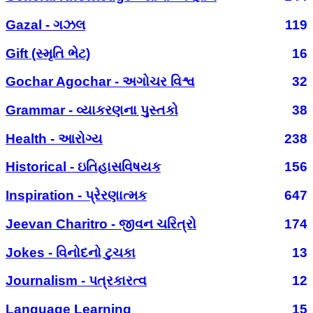
Gazal - ગઝલ
119
Gift (સ્મૃતિ ભેટ)
16
Gochar Agochar - અગોચર વિશ્વ
32
Grammar - વ્યાકરણના પુસ્તકો
38
Health - આરોગ્ય
238
Historical - ઇતિહાસવિષયક
156
Inspiration - પ્રેરણાત્મક
647
Jeevan Charitro - જીવન ચરિત્રો
174
Jokes - વિનોદનો ટુચકા
13
Journalism - પત્રકારત્વ
12
Language Learning
15