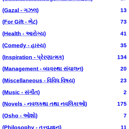
(Gazal - ગઝલ)
13
(For Gift - ભેટ)
73
(Health - આરોગ્ય)
41
(Comedy - હાસ્ય)
35
(Inspiration - પ્રેરણાત્મક)
134
(Management - વ્યવસ્થા સંચાલન)
20
(Miscellaneous - વિવિધ વિષય)
23
(Music - સંગીત)
2
(Novels - નવલકથા તથા નવલિકાઓ)
175
(Osho - ઓશો)
7
(Philosophy - તત્ત્વજ્ઞાન)
11