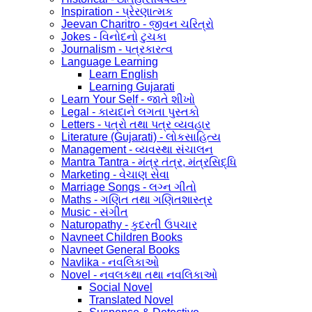
Inspiration - પ્રેરણાત્મક
Jeevan Charitro - જીવન ચરિત્રો
Jokes - વિનોદનો ટુચકા
Journalism - પત્રકારત્વ
Language Learning
Learn English
Learning Gujarati
Learn Your Self - જાતે શીખો
Legal - કાયદાને લગતા પુસ્તકો
Letters - પત્રો તથા પત્ર વ્યવહાર
Literature (Gujarati) - લોકસાહિત્ય
Management - વ્યવસ્થા સંચાલન
Mantra Tantra - મંત્ર તંત્ર, મંત્રસિદ્ધિ
Marketing - વેચાણ સેવા
Marriage Songs - લગ્ન ગીતો
Maths - ગણિત તથા ગણિતશાસ્ત્ર
Music - સંગીત
Naturopathy - કુદરતી ઉપચાર
Navneet Children Books
Navneet General Books
Navlika - નવલિકાઓ
Novel - નવલકથા તથા નવલિકાઓ
Social Novel
Translated Novel