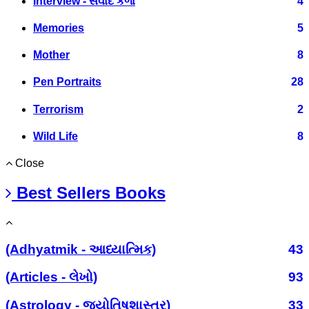
Interview - સંવાદ કળા
4
Memories
5
Mother
8
Pen Portraits
28
Terrorism
2
Wild Life
8
Close
Best Sellers Books
(Adhyatmik - આધ્યાત્મિક)
43
(Articles - લેખો)
93
(Astrology - જ્યોતિષશાસ્ત્ર)
33