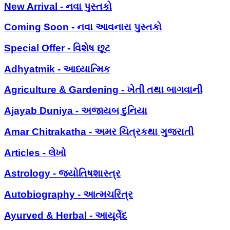
New Arrival - નવા પુસ્તકો
Coming Soon - નવા આવનારા પુસ્તકો
Special Offer - વિશેષ છૂટ
Adhyatmik - આધ્યાત્મિક
Agriculture & Gardening - ખેતી તથા બાગવાની
Ajayab Duniya - અજાયબ દુનિયા
Amar Chitrakatha - અમર ચિત્રકથા ગુજરાતી
Articles - લેખો
Astrology - જ્યોતિષશાસ્ત્ર
Autobiography - આત્મચરિત્ર
Ayurved & Herbal - આયૂર્વેદ