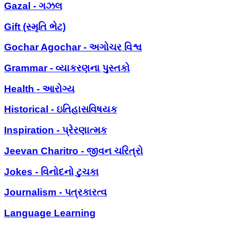
Gazal - ગઝલ
Gift (સ્મૃતિ ભેટ)
Gochar Agochar - અગોચર વિશ્વ
Grammar - વ્યાકરણના પુસ્તકો
Health - આરોગ્ય
Historical - ઇતિહાસવિષયક
Inspiration - પ્રેરણાત્મક
Jeevan Charitro - જીવન ચરિત્રો
Jokes - વિનોદનો ટુચકા
Journalism - પત્રકારત્વ
Language Learning