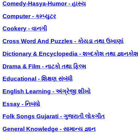
Comedy-Hasya-Humor - હાસ્ય
Computer - કમ્પ્યુટર
Cookery - વાનગી
Cross Word And Puzzles - કોયડા તથા ઉખાણાં
Dictionary & Encyclopedia - શબ્દકોશ તથા જ્ઞાનકો
Drama & Film - નાટકો તથા ફિલ્મ
Educational - શિક્ષણ સંબંધી
English Learning - અંગ્રેજી શીખો
Essay - નિબંધો
Folk Songs Gujarati - ગુજરાતી લોકગીત
General Knowledge - સામાન્ય જ્ઞાન