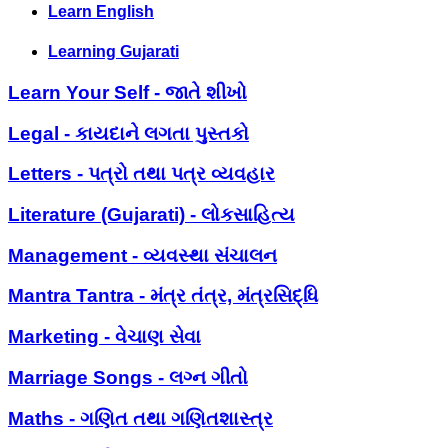
Learn English
Learning Gujarati
Learn Your Self - જાતે શીખો
Legal - કાયદાને લગતા પુસ્તકો
Letters - પત્રો તથા પત્ર વ્યવહાર
Literature (Gujarati) - લોકસાહિત્ય
Management - વ્યવસ્થા સંચાલન
Mantra Tantra - મંત્ર તંત્ર, મંત્રસિદ્ધિ
Marketing - વેચાણ સેવા
Marriage Songs - લગ્ન ગીતો
Maths - ગણિત તથા ગણિતશાસ્ત્ર