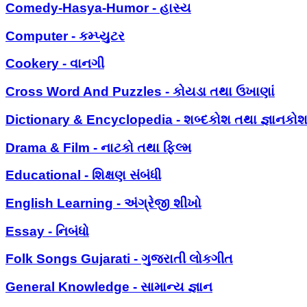
Comedy-Hasya-Humor - હાસ્ય
Computer - કમ્પ્યુટર
Cookery - વાનગી
Cross Word And Puzzles - કોયડા તથા ઉખાણાં
Dictionary & Encyclopedia - શબ્દકોશ તથા જ્ઞાનકો
Drama & Film - નાટકો તથા ફિલ્મ
Educational - શિક્ષણ સંબંધી
English Learning - અંગ્રેજી શીખો
Essay - નિબંધો
Folk Songs Gujarati - ગુજરાતી લોકગીત
General Knowledge - સામાન્ય જ્ઞાન