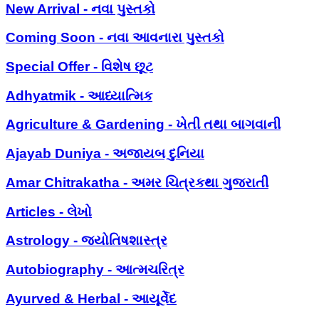
New Arrival - નવા પુસ્તકો
Coming Soon - નવા આવનારા પુસ્તકો
Special Offer - વિશેષ છૂટ
Adhyatmik - આધ્યાત્મિક
Agriculture & Gardening - ખેતી તથા બાગવાની
Ajayab Duniya - અજાયબ દુનિયા
Amar Chitrakatha - અમર ચિત્રકથા ગુજરાતી
Articles - લેખો
Astrology - જ્યોતિષશાસ્ત્ર
Autobiography - આત્મચરિત્ર
Ayurved & Herbal - આયૂર્વેદ