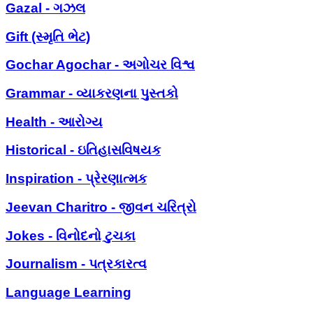
Gazal - ગઝલ
Gift (સ્મૃતિ ભેટ)
Gochar Agochar - અગોચર વિશ્વ
Grammar - વ્યાકરણના પુસ્તકો
Health - આરોગ્ય
Historical - ઇતિહાસવિષયક
Inspiration - પ્રેરણાત્મક
Jeevan Charitro - જીવન ચરિત્રો
Jokes - વિનોદનો ટુચકા
Journalism - પત્રકારત્વ
Language Learning