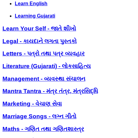
Learn English
Learning Gujarati
Learn Your Self - જાતે શીખો
Legal - કાયદાને લગતા પુસ્તકો
Letters - પત્રો તથા પત્ર વ્યવહાર
Literature (Gujarati) - લોકસાહિત્ય
Management - વ્યવસ્થા સંચાલન
Mantra Tantra - મંત્ર તંત્ર, મંત્રસિદ્ધિ
Marketing - વેચાણ સેવા
Marriage Songs - લગ્ન ગીતો
Maths - ગણિત તથા ગણિતશાસ્ત્ર