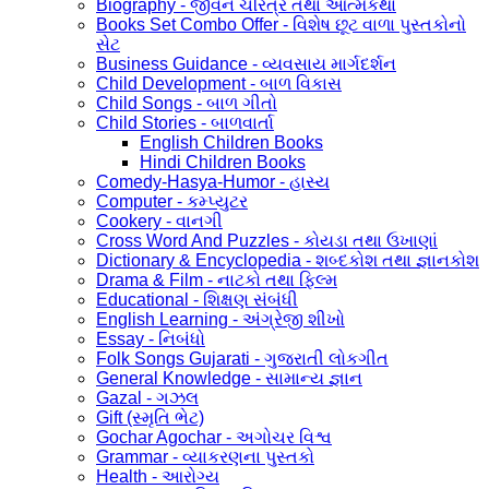
Biography - જીવન ચરિત્ર તથા આત્મકથા
Books Set Combo Offer - વિશેષ છૂટ વાળા પુસ્તકોનો
સેટ
Business Guidance - વ્યવસાય માર્ગદર્શન
Child Development - બાળ વિકાસ
Child Songs - બાળ ગીતો
Child Stories - બાળવાર્તા
English Children Books
Hindi Children Books
Comedy-Hasya-Humor - હાસ્ય
Computer - કમ્પ્યુટર
Cookery - વાનગી
Cross Word And Puzzles - કોયડા તથા ઉખાણાં
Dictionary & Encyclopedia - શબ્દકોશ તથા જ્ઞાનકોશ
Drama & Film - નાટકો તથા ફિલ્મ
Educational - શિક્ષણ સંબંધી
English Learning - અંગ્રેજી શીખો
Essay - નિબંધો
Folk Songs Gujarati - ગુજરાતી લોકગીત
General Knowledge - સામાન્ય જ્ઞાન
Gazal - ગઝલ
Gift (સ્મૃતિ ભેટ)
Gochar Agochar - અગોચર વિશ્વ
Grammar - વ્યાકરણના પુસ્તકો
Health - આરોગ્ય