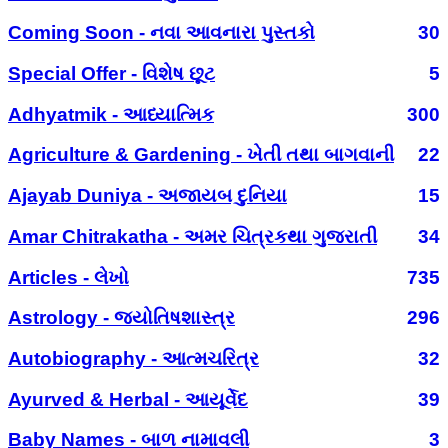
Coming Soon - નવા આવનારા પુસ્તકો
30
Special Offer - વિશેષ છૂટ
5
Adhyatmik - આધ્યાત્મિક
300
Agriculture & Gardening - ખેતી તથા બાગવાની
22
Ajayab Duniya - અજાયબ દુનિયા
15
Amar Chitrakatha - અમર ચિત્રકથા ગુજરાતી
34
Articles - લેખો
735
Astrology - જ્યોતિષશાસ્ત્ર
296
Autobiography - આત્મચરિત્ર
32
Ayurved & Herbal - આયૂર્વેદ
39
Baby Names - બાળ નામાવલી
3