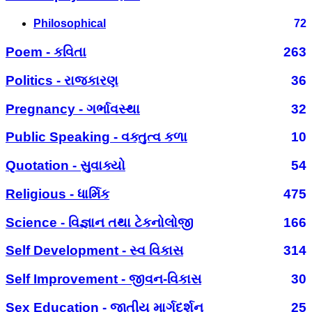
Philosophical
72
Poem - કવિતા
263
Politics - રાજકારણ
36
Pregnancy - ગર્ભાવસ્થા
32
Public Speaking - વક્તુત્વ કળા
10
Quotation - સુવાક્યો
54
Religious - ધાર્મિક
475
Science - વિજ્ઞાન તથા ટેકનોલોજી
166
Self Development - સ્વ વિકાસ
314
Self Improvement - જીવન-વિકાસ
30
Sex Education - જાતીય માર્ગદર્શન
25