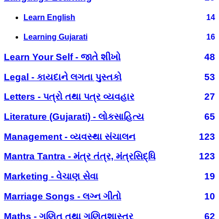
Learn English
14
Learning Gujarati
16
Learn Your Self - જાતે શીખો
48
Legal - કાયદાને લગતા પુસ્તકો
53
Letters - પત્રો તથા પત્ર વ્યવહાર
27
Literature (Gujarati) - લોકસાહિત્ય
65
Management - વ્યવસ્થા સંચાલન
123
Mantra Tantra - મંત્ર તંત્ર, મંત્રસિદ્ધિ
123
Marketing - વેચાણ સેવા
19
Marriage Songs - લગ્ન ગીતો
10
Maths - ગણિત તથા ગણિતશાસ્ત્ર
62