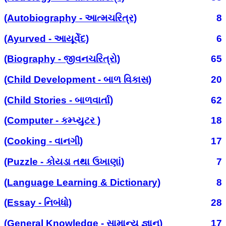
(Autobiography - આત્મચરિત્ર)
8
(Ayurved - આયૂર્વેદ)
6
(Biography - જીવનચરિત્રો)
65
(Child Development - બાળ વિકાસ)
20
(Child Stories - બાળવાર્તા)
62
(Computer - કમ્પ્યુટર )
18
(Cooking - વાનગી)
17
(Puzzle - કોયડા તથા ઉખાણાં)
7
(Language Learning & Dictionary)
8
(Essay - નિબંધો)
28
(General Knowledge - સામાન્ય જ્ઞાન)
17