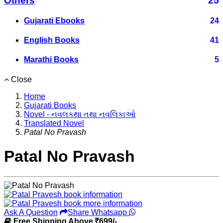
Others
25
Gujarati Ebooks
24
English Books
41
Marathi Books
5
Close
Home
Gujarati Books
Novel - નવલકથા તથા નવલિકાઓ
Translated Novel
Patal No Pravash
Patal No Pravash
Ask A Question
Share Whatsapp
Free Shipping Above
699/-