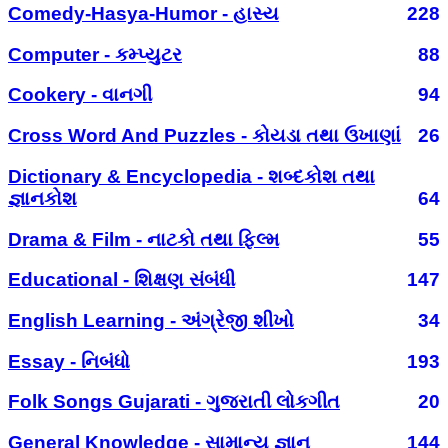
Comedy-Hasya-Humor - હાસ્ય
228
Computer - કમ્પ્યુટર
88
Cookery - વાનગી
94
Cross Word And Puzzles - કોયડા તથા ઉખાણાં
26
Dictionary & Encyclopedia - શબ્દકોશ તથા
જ્ઞાનકોશ
64
Drama & Film - નાટકો તથા ફિલ્મ
55
Educational - શિક્ષણ સંબંધી
147
English Learning - અંગ્રેજી શીખો
34
Essay - નિબંધો
193
Folk Songs Gujarati - ગુજરાતી લોકગીત
20
General Knowledge - સામાન્ય જ્ઞાન
144