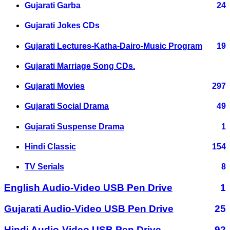
Gujarati Garba
24
Gujarati Jokes CDs
Gujarati Lectures-Katha-Dairo-Music Program
19
Gujarati Marriage Song CDs.
Gujarati Movies
297
Gujarati Social Drama
49
Gujarati Suspense Drama
1
Hindi Classic
154
TV Serials
8
English Audio-Video USB Pen Drive
1
Gujarati Audio-Video USB Pen Drive
25
Hindi Audio-Video USB Pen Drive
92