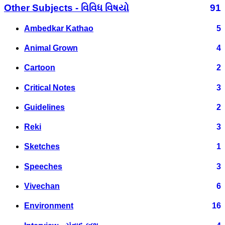
Other Subjects - વિવિધ વિષયો
91
Ambedkar Kathao
5
Animal Grown
4
Cartoon
2
Critical Notes
3
Guidelines
2
Reki
3
Sketches
1
Speeches
3
Vivechan
6
Environment
16