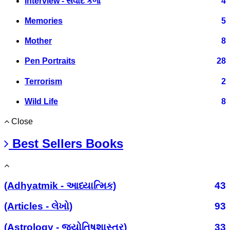
Interview - સંવાદ કળા
4
Memories
5
Mother
8
Pen Portraits
28
Terrorism
2
Wild Life
8
Close
Best Sellers Books
(Adhyatmik - આધ્યાત્મિક)
43
(Articles - લેખો)
93
(Astrology - જ્યોતિષશાસ્ત્ર)
33