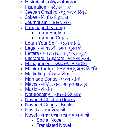
Historical - ઇતિહાસવિષયક
Inspiration - પ્રેરણાત્મક
Jeevan Charitro - જીવન ચરિત્રો
Jokes - વિનોદનો ટુચકા
Journalism - પત્રકારત્વ
Language Learning
Learn English
Learning Gujarati
Learn Your Self - જાતે શીખો
Legal - કાયદાને લગતા પુસ્તકો
Letters - પત્રો તથા પત્ર વ્યવહાર
Literature (Gujarati) - લોકસાહિત્ય
Management - વ્યવસ્થા સંચાલન
Mantra Tantra - મંત્ર તંત્ર, મંત્રસિદ્ધિ
Marketing - વેચાણ સેવા
Marriage Songs - લગ્ન ગીતો
Maths - ગણિત તથા ગણિતશાસ્ત્ર
Music - સંગીત
Naturopathy - કુદરતી ઉપચાર
Navneet Children Books
Navneet General Books
Navlika - નવલિકાઓ
Novel - નવલકથા તથા નવલિકાઓ
Social Novel
Translated Novel