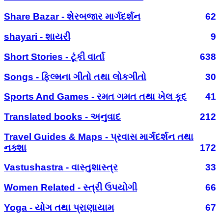
Share Bazar - શેરબજાર માર્ગદર્શન
62
shayari - શાયરી
9
Short Stories - ટૂંકી વાર્તા
638
Songs - ફિલ્મના ગીતો તથા લોકગીતો
30
Sports And Games - રમત ગમત તથા ખેલ કૂદ
41
Translated books - અનુવાદ
212
Travel Guides & Maps - પ્રવાસ માર્ગદર્શન તથા
નક્શા
172
Vastushastra - વાસ્તુશાસ્ત્ર
33
Women Related - સ્ત્રી ઉપયોગી
66
Yoga - યોગ તથા પ્રાણાયામ
67