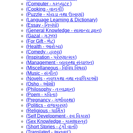
(Computer - કમ્પ્યુટર )
(Cooking - વાનગી)
(Puzzle - કોયડા તથા ઉખાણાં)
(Language Learning & Dictionary)
(Essay - નિબંધો)
(General Knowledge - સામાન્ય જ્ઞાન)
(Gazal - ગઝલ)
(For Gift - ભેટ)
(Health - આરોગ્ય)
(Comedy - હાસ્ય)
(Inspiration - પ્રેરણાત્મક)
(Management - વ્યવસ્થા સંચાલન)
(Miscellaneous - વિવિધ વિષય)
(Music - સંગીત)
(Novels - નવલકથા તથા નવલિકાઓ)
(Osho - ઓશો)
(Philosophy - તત્ત્વજ્ઞાન)
(Poem - કવિતા)
(Pregnancy - ગર્ભાવસ્થા)
(Politics - રાજકારણ)
(Religious - ધાર્મિક)
(Self Development - સ્વ વિકાસ)
(Sex Knowledge - કામશાસ્ત્ર)
(Short Stories - ટૂંકી વાર્તા)
(Translated - અનુવાદ)