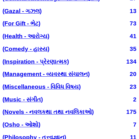
(Gazal - ગઝલ)
13
(For Gift - ભેટ)
73
(Health - આરોગ્ય)
41
(Comedy - હાસ્ય)
35
(Inspiration - પ્રેરણાત્મક)
134
(Management - વ્યવસ્થા સંચાલન)
20
(Miscellaneous - વિવિધ વિષય)
23
(Music - સંગીત)
2
(Novels - નવલકથા તથા નવલિકાઓ)
175
(Osho - ઓશો)
7
(Philosophy - તત્ત્વજ્ઞાન)
11