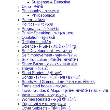
Suspense & Detective
Osho - ઓશો
Philosophy - તત્ત્વજ્ઞાન
Philosophical
Poem - કવિતા
Politics - રાજકારણ
Pregnancy - ગર્ભાવસ્થા
Public Speaking - વક્તુત્વ કળા
Quotation - સુવાક્યો
Religious - ધાર્મિક
Science - વિજ્ઞાન તથા ટેકનોલોજી
Self Development - સ્વ વિકાસ
Self Improvement - જીવન-વિકાસ
Sex Education - જાતીય માર્ગદર્શન
Share Bazar - શેરબજાર માર્ગદર્શન
shayari - શાયરી
Short Stories - ટૂંકી વાર્તા
Songs - ફિલ્મના ગીતો તથા લોકગીતો
Sports And Games - રમત ગમત તથા ખેલ કૂદ
Translated books - અનુવાદ
Travel Guides & Maps - પ્રવાસ માર્ગદર્શન તથા નક્શા
Vastushastra - વાસ્તુશાસ્ત્ર
Women Related - સ્ત્રી ઉપયોગી
Yoga - યોગ તથા પ્રાણાયામ
Other Subjects - વિવિધ વિષયો