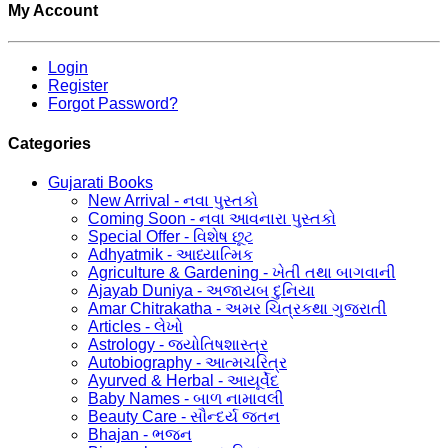
My Account
Login
Register
Forgot Password?
Categories
Gujarati Books
New Arrival - નવા પુસ્તકો
Coming Soon - નવા આવનારા પુસ્તકો
Special Offer - વિશેષ છૂટ
Adhyatmik - આધ્યાત્મિક
Agriculture & Gardening - ખેતી તથા બાગવાની
Ajayab Duniya - અજાયબ દુનિયા
Amar Chitrakatha - અમર ચિત્રકથા ગુજરાતી
Articles - લેખો
Astrology - જ્યોતિષશાસ્ત્ર
Autobiography - આત્મચરિત્ર
Ayurved & Herbal - આયૂર્વેદ
Baby Names - બાળ નામાવલી
Beauty Care - સૌન્દર્ય જતન
Bhajan - ભજન