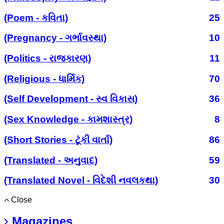
(Poem - કવિતા)
25
(Pregnancy - ગર્ભાવસ્થા)
10
(Politics - રાજકારણ)
11
(Religious - ધાર્મિક)
70
(Self Development - સ્વ વિકાસ)
36
(Sex Knowledge - કામશાસ્ત્ર)
8
(Short Stories - ટૂંકી વાર્તા)
86
(Translated - અનુવાદ)
59
(Translated Novel - વિદેશી નવલકથા)
30
Close
Magazines