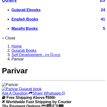
Others
25
Gujarati Ebooks
24
English Books
41
Marathi Books
5
Close
Home
Gujarati Books
Self Development - સ્વ વિકાસ
Parivar
Parivar
Ask A Question
Share Whatsapp
Free Shipping Above
699/-
Worldwide Fast Shipping by Courier
70+ Payment Options