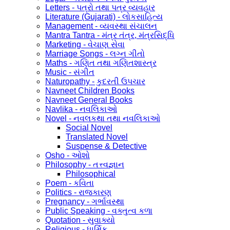
Letters - પત્રો તથા પત્ર વ્યવહાર
Literature (Gujarati) - લોકસાહિત્ય
Management - વ્યવસ્થા સંચાલન
Mantra Tantra - મંત્ર તંત્ર, મંત્રસિદ્ધિ
Marketing - વેચાણ સેવા
Marriage Songs - લગ્ન ગીતો
Maths - ગણિત તથા ગણિતશાસ્ત્ર
Music - સંગીત
Naturopathy - કુદરતી ઉપચાર
Navneet Children Books
Navneet General Books
Navlika - નવલિકાઓ
Novel - નવલકથા તથા નવલિકાઓ
Social Novel
Translated Novel
Suspense & Detective
Osho - ઓશો
Philosophy - તત્ત્વજ્ઞાન
Philosophical
Poem - કવિતા
Politics - રાજકારણ
Pregnancy - ગર્ભાવસ્થા
Public Speaking - વક્તુત્વ કળા
Quotation - સુવાક્યો
Religious - ધાર્મિક