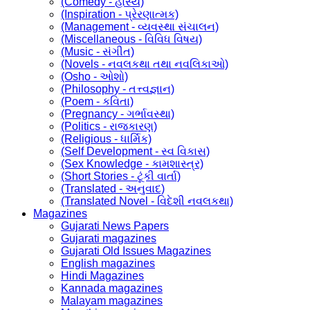
(Comedy - હાસ્ય)
(Inspiration - પ્રેરણાત્મક)
(Management - વ્યવસ્થા સંચાલન)
(Miscellaneous - વિવિધ વિષય)
(Music - સંગીત)
(Novels - નવલકથા તથા નવલિકાઓ)
(Osho - ઓશો)
(Philosophy - તત્ત્વજ્ઞાન)
(Poem - કવિતા)
(Pregnancy - ગર્ભાવસ્થા)
(Politics - રાજકારણ)
(Religious - ધાર્મિક)
(Self Development - સ્વ વિકાસ)
(Sex Knowledge - કામશાસ્ત્ર)
(Short Stories - ટૂંકી વાર્તા)
(Translated - અનુવાદ)
(Translated Novel - વિદેશી નવલકથા)
Magazines
Gujarati News Papers
Gujarati magazines
Gujarati Old Issues Magazines
English magazines
Hindi Magazines
Kannada magazines
Malayam magazines