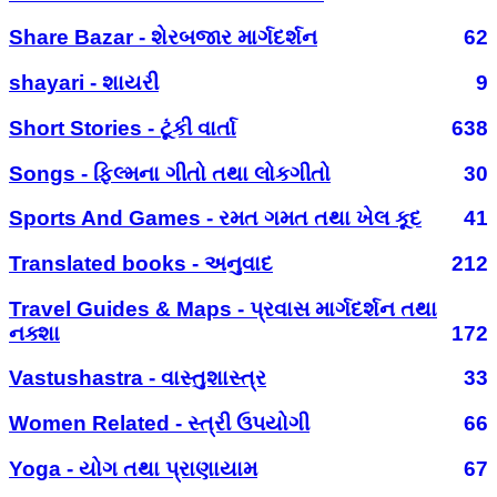
Share Bazar - શેરબજાર માર્ગદર્શન
62
shayari - શાયરી
9
Short Stories - ટૂંકી વાર્તા
638
Songs - ફિલ્મના ગીતો તથા લોકગીતો
30
Sports And Games - રમત ગમત તથા ખેલ કૂદ
41
Translated books - અનુવાદ
212
Travel Guides & Maps - પ્રવાસ માર્ગદર્શન તથા
નક્શા
172
Vastushastra - વાસ્તુશાસ્ત્ર
33
Women Related - સ્ત્રી ઉપયોગી
66
Yoga - યોગ તથા પ્રાણાયામ
67