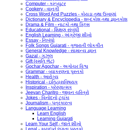
Computer - કમ્પ્યુટર
Cookery - વાનગી
Cross Word And Puzzles - કોયડા તથા ઉખાણાં
Dictionary & Encyclopedia - શબ્દકોશ તથા જ્ઞાનકોશ
Drama & Film - નાટકો તથા ફિલ્મ
Educational - શિક્ષણ સંબંધી
English Learning - અંગ્રેજી શીખો
Essay - નિબંધો
Folk Songs Gujarati - ગુજરાતી લોકગીત
General Knowledge - સામાન્ય જ્ઞાન
Gazal - ગઝલ
Gift (સ્મૃતિ ભેટ)
Gochar Agochar - અગોચર વિશ્વ
Grammar - વ્યાકરણના પુસ્તકો
Health - આરોગ્ય
Historical - ઇતિહાસવિષયક
Inspiration - પ્રેરણાત્મક
Jeevan Charitro - જીવન ચરિત્રો
Jokes - વિનોદનો ટુચકા
Journalism - પત્રકારત્વ
Language Learning
Learn English
Learning Gujarati
Learn Your Self - જાતે શીખો
Legal - કાયદાને લગતા પુસ્તકો