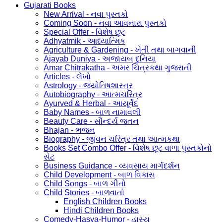
Gujarati Books
New Arrival - નવા પુસ્તકો
Coming Soon - નવા આવનારા પુસ્તકો
Special Offer - વિશેષ છૂટ
Adhyatmik - આધ્યાત્મિક
Agriculture & Gardening - ખેતી તથા બાગવાની
Ajayab Duniya - અજાયબ દુનિયા
Amar Chitrakatha - અમર ચિત્રકથા ગુજરાતી
Articles - લેખો
Astrology - જ્યોતિષશાસ્ત્ર
Autobiography - આત્મચરિત્ર
Ayurved & Herbal - આયૂર્વેદ
Baby Names - બાળ નામાવલી
Beauty Care - સૌન્દર્ય જતન
Bhajan - ભજન
Biography - જીવન ચરિત્ર તથા આત્મકથા
Books Set Combo Offer - વિશેષ છૂટ વાળા પુસ્તકોનો
સેટ
Business Guidance - વ્યવસાય માર્ગદર્શન
Child Development - બાળ વિકાસ
Child Songs - બાળ ગીતો
Child Stories - બાળવાર્તા
English Children Books
Hindi Children Books
Comedy-Hasya-Humor - હાસ્ય