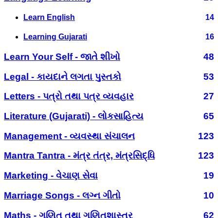
Learn English
14
Learning Gujarati
16
Learn Your Self - જાતે શીખો
48
Legal - કાયદાને લગતા પુસ્તકો
53
Letters - પત્રો તથા પત્ર વ્યવહાર
27
Literature (Gujarati) - લોકસાહિત્ય
65
Management - વ્યવસ્થા સંચાલન
123
Mantra Tantra - મંત્ર તંત્ર, મંત્રસિદ્ધિ
123
Marketing - વેચાણ સેવા
19
Marriage Songs - લગ્ન ગીતો
10
Maths - ગણિત તથા ગણિતશાસ્ત્ર
62