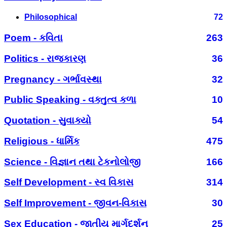
Philosophical
72
Poem - કવિતા
263
Politics - રાજકારણ
36
Pregnancy - ગર્ભાવસ્થા
32
Public Speaking - વક્તુત્વ કળા
10
Quotation - સુવાક્યો
54
Religious - ધાર્મિક
475
Science - વિજ્ઞાન તથા ટેકનોલોજી
166
Self Development - સ્વ વિકાસ
314
Self Improvement - જીવન-વિકાસ
30
Sex Education - જાતીય માર્ગદર્શન
25