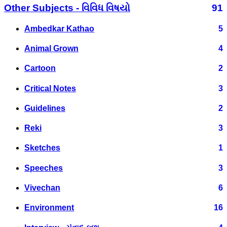
Other Subjects - વિવિધ વિષયો
91
Ambedkar Kathao
5
Animal Grown
4
Cartoon
2
Critical Notes
3
Guidelines
2
Reki
3
Sketches
1
Speeches
3
Vivechan
6
Environment
16