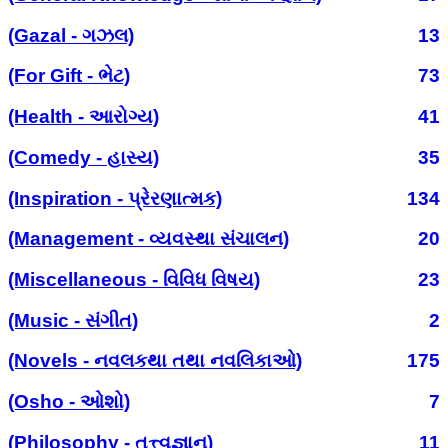
(Gazal - ગઝલ)
13
(For Gift - ભેટ)
73
(Health - આરોગ્ય)
41
(Comedy - હાસ્ય)
35
(Inspiration - પ્રેરણાત્મક)
134
(Management - વ્યવસ્થા સંચાલન)
20
(Miscellaneous - વિવિધ વિષય)
23
(Music - સંગીત)
2
(Novels - નવલકથા તથા નવલિકાઓ)
175
(Osho - ઓશો)
7
(Philosophy - તત્ત્વજ્ઞાન)
11