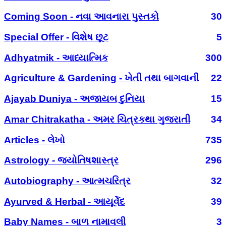
Coming Soon - નવા આવનારા પુસ્તકો
30
Special Offer - વિશેષ છૂટ
5
Adhyatmik - આધ્યાત્મિક
300
Agriculture & Gardening - ખેતી તથા બાગવાની
22
Ajayab Duniya - અજાયબ દુનિયા
15
Amar Chitrakatha - અમર ચિત્રકથા ગુજરાતી
34
Articles - લેખો
735
Astrology - જ્યોતિષશાસ્ત્ર
296
Autobiography - આત્મચરિત્ર
32
Ayurved & Herbal - આયૂર્વેદ
39
Baby Names - બાળ નામાવલી
3