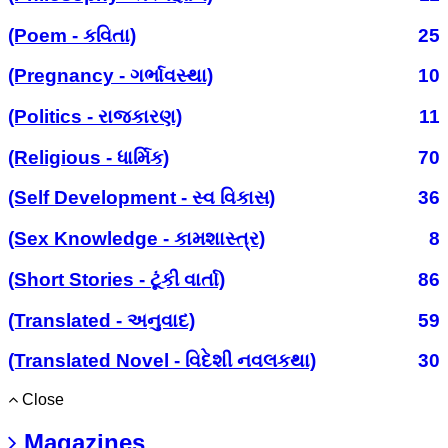
(Poem - કવિતા)
25
(Pregnancy - ગર્ભાવસ્થા)
10
(Politics - રાજકારણ)
11
(Religious - ધાર્મિક)
70
(Self Development - સ્વ વિકાસ)
36
(Sex Knowledge - કામશાસ્ત્ર)
8
(Short Stories - ટૂંકી વાર્તા)
86
(Translated - અનુવાદ)
59
(Translated Novel - વિદેશી નવલકથા)
30
Close
Magazines