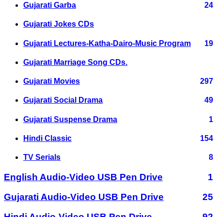
Gujarati Garba
24
Gujarati Jokes CDs
Gujarati Lectures-Katha-Dairo-Music Program
19
Gujarati Marriage Song CDs.
Gujarati Movies
297
Gujarati Social Drama
49
Gujarati Suspense Drama
1
Hindi Classic
154
TV Serials
8
English Audio-Video USB Pen Drive
1
Gujarati Audio-Video USB Pen Drive
25
Hindi Audio-Video USB Pen Drive
92