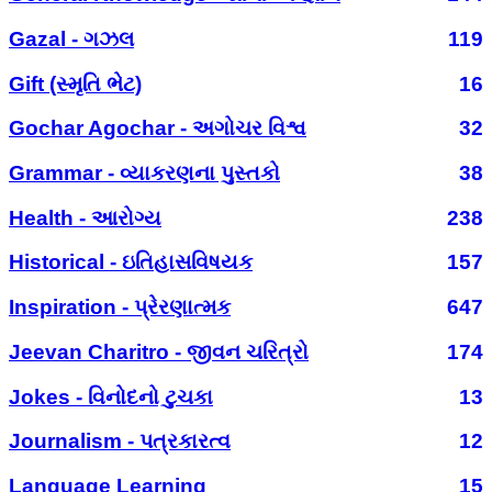
Gazal - ગઝલ
119
Gift (સ્મૃતિ ભેટ)
16
Gochar Agochar - અગોચર વિશ્વ
32
Grammar - વ્યાકરણના પુસ્તકો
38
Health - આરોગ્ય
238
Historical - ઇતિહાસવિષયક
157
Inspiration - પ્રેરણાત્મક
647
Jeevan Charitro - જીવન ચરિત્રો
174
Jokes - વિનોદનો ટુચકા
13
Journalism - પત્રકારત્વ
12
Language Learning
15