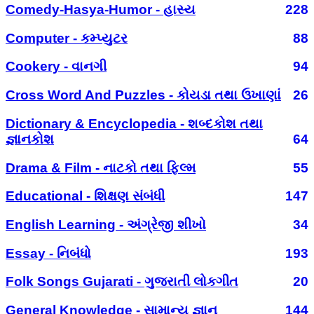
Comedy-Hasya-Humor - હાસ્ય
228
Computer - કમ્પ્યુટર
88
Cookery - વાનગી
94
Cross Word And Puzzles - કોયડા તથા ઉખાણાં
26
Dictionary & Encyclopedia - શબ્દકોશ તથા
જ્ઞાનકોશ
64
Drama & Film - નાટકો તથા ફિલ્મ
55
Educational - શિક્ષણ સંબંધી
147
English Learning - અંગ્રેજી શીખો
34
Essay - નિબંધો
193
Folk Songs Gujarati - ગુજરાતી લોકગીત
20
General Knowledge - સામાન્ય જ્ઞાન
144