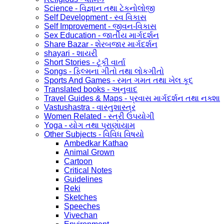
Science - વિજ્ઞાન તથા ટેકનોલોજી
Self Development - સ્વ વિકાસ
Self Improvement - જીવન-વિકાસ
Sex Education - જાતીય માર્ગદર્શન
Share Bazar - શેરબજાર માર્ગદર્શન
shayari - શાયરી
Short Stories - ટૂંકી વાર્તા
Songs - ફિલ્મના ગીતો તથા લોકગીતો
Sports And Games - રમત ગમત તથા ખેલ કૂદ
Translated books - અનુવાદ
Travel Guides & Maps - પ્રવાસ માર્ગદર્શન તથા નક્શા
Vastushastra - વાસ્તુશાસ્ત્ર
Women Related - સ્ત્રી ઉપયોગી
Yoga - યોગ તથા પ્રાણાયામ
Other Subjects - વિવિધ વિષયો
Ambedkar Kathao
Animal Grown
Cartoon
Critical Notes
Guidelines
Reki
Sketches
Speeches
Vivechan