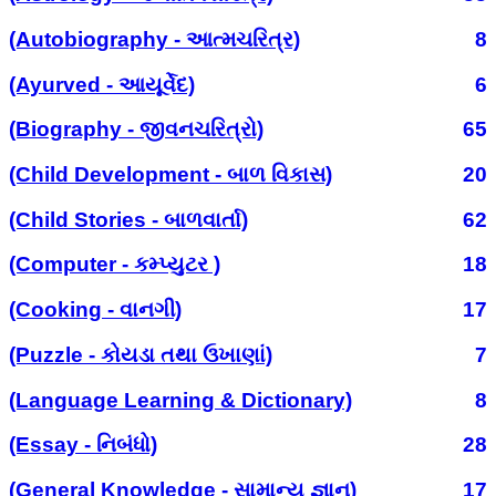
(Autobiography - આત્મચરિત્ર)
8
(Ayurved - આયૂર્વેદ)
6
(Biography - જીવનચરિત્રો)
65
(Child Development - બાળ વિકાસ)
20
(Child Stories - બાળવાર્તા)
62
(Computer - કમ્પ્યુટર )
18
(Cooking - વાનગી)
17
(Puzzle - કોયડા તથા ઉખાણાં)
7
(Language Learning & Dictionary)
8
(Essay - નિબંધો)
28
(General Knowledge - સામાન્ય જ્ઞાન)
17