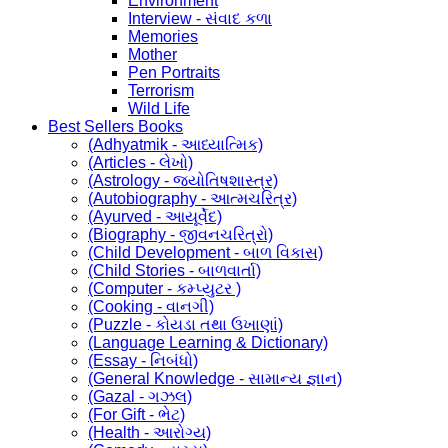
Environment
Interview - સંવાદ કળા
Memories
Mother
Pen Portraits
Terrorism
Wild Life
Best Sellers Books
(Adhyatmik - આધ્યાત્મિક)
(Articles - લેખો)
(Astrology - જ્યોતિષશાસ્ત્ર)
(Autobiography - આત્મચરિત્ર)
(Ayurved - આયૂર્વેદ)
(Biography - જીવનચરિત્રો)
(Child Development - બાળ વિકાસ)
(Child Stories - બાળવાર્તા)
(Computer - કમ્પ્યુટર )
(Cooking - વાનગી)
(Puzzle - કોયડા તથા ઉખાણાં)
(Language Learning & Dictionary)
(Essay - નિબંધો)
(General Knowledge - સામાન્ય જ્ઞાન)
(Gazal - ગઝલ)
(For Gift - ભેટ)
(Health - આરોગ્ય)