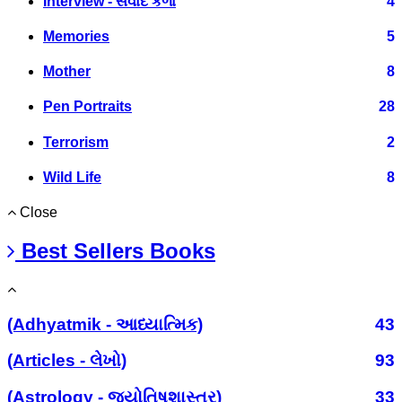
Interview - સંવાદ કળા
4
Memories
5
Mother
8
Pen Portraits
28
Terrorism
2
Wild Life
8
Close
Best Sellers Books
(Adhyatmik - આધ્યાત્મિક)
43
(Articles - લેખો)
93
(Astrology - જ્યોતિષશાસ્ત્ર)
33