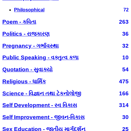
Philosophical
72
Poem - કવિતા
263
Politics - રાજકારણ
36
Pregnancy - ગર્ભાવસ્થા
32
Public Speaking - વક્તુત્વ કળા
10
Quotation - સુવાક્યો
54
Religious - ધાર્મિક
475
Science - વિજ્ઞાન તથા ટેકનોલોજી
166
Self Development - સ્વ વિકાસ
314
Self Improvement - જીવન-વિકાસ
30
Sex Education - જાતીય માર્ગદર્શન
25