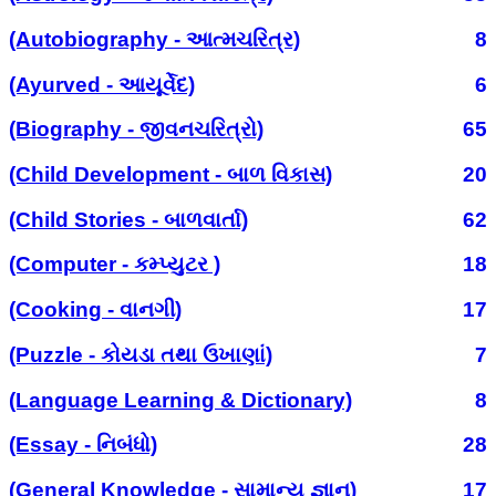
(Autobiography - આત્મચરિત્ર)
8
(Ayurved - આયૂર્વેદ)
6
(Biography - જીવનચરિત્રો)
65
(Child Development - બાળ વિકાસ)
20
(Child Stories - બાળવાર્તા)
62
(Computer - કમ્પ્યુટર )
18
(Cooking - વાનગી)
17
(Puzzle - કોયડા તથા ઉખાણાં)
7
(Language Learning & Dictionary)
8
(Essay - નિબંધો)
28
(General Knowledge - સામાન્ય જ્ઞાન)
17