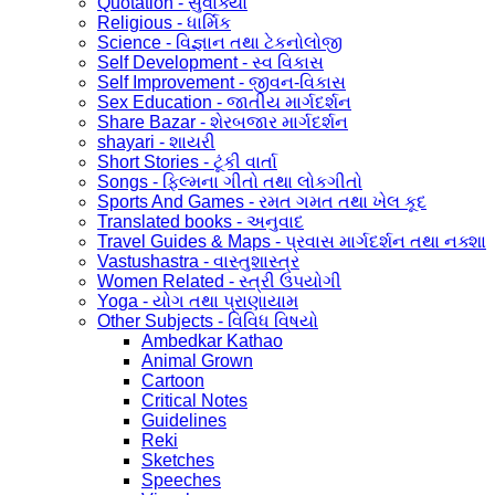
Quotation - સુવાક્યો
Religious - ધાર્મિક
Science - વિજ્ઞાન તથા ટેકનોલોજી
Self Development - સ્વ વિકાસ
Self Improvement - જીવન-વિકાસ
Sex Education - જાતીય માર્ગદર્શન
Share Bazar - શેરબજાર માર્ગદર્શન
shayari - શાયરી
Short Stories - ટૂંકી વાર્તા
Songs - ફિલ્મના ગીતો તથા લોકગીતો
Sports And Games - રમત ગમત તથા ખેલ કૂદ
Translated books - અનુવાદ
Travel Guides & Maps - પ્રવાસ માર્ગદર્શન તથા નક્શા
Vastushastra - વાસ્તુશાસ્ત્ર
Women Related - સ્ત્રી ઉપયોગી
Yoga - યોગ તથા પ્રાણાયામ
Other Subjects - વિવિધ વિષયો
Ambedkar Kathao
Animal Grown
Cartoon
Critical Notes
Guidelines
Reki
Sketches
Speeches