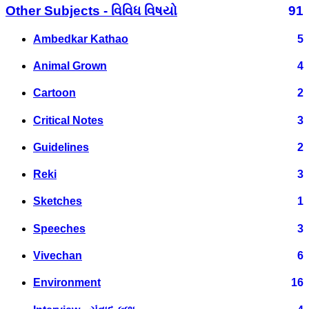
Other Subjects - વિવિધ વિષયો
91
Ambedkar Kathao
5
Animal Grown
4
Cartoon
2
Critical Notes
3
Guidelines
2
Reki
3
Sketches
1
Speeches
3
Vivechan
6
Environment
16