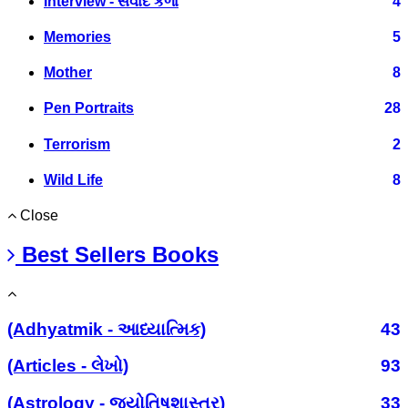
Interview - સંવાદ કળા
4
Memories
5
Mother
8
Pen Portraits
28
Terrorism
2
Wild Life
8
Close
Best Sellers Books
(Adhyatmik - આધ્યાત્મિક)
43
(Articles - લેખો)
93
(Astrology - જ્યોતિષશાસ્ત્ર)
33