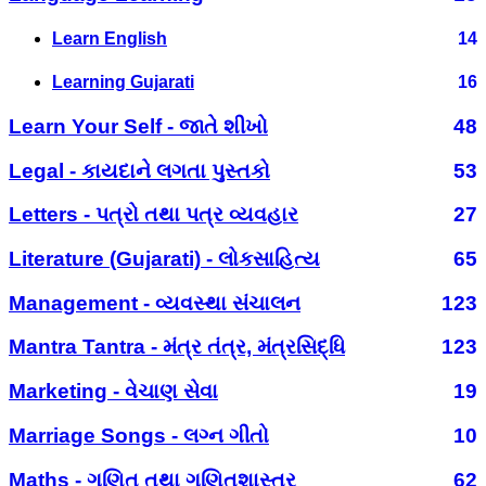
Learn English
14
Learning Gujarati
16
Learn Your Self - જાતે શીખો
48
Legal - કાયદાને લગતા પુસ્તકો
53
Letters - પત્રો તથા પત્ર વ્યવહાર
27
Literature (Gujarati) - લોકસાહિત્ય
65
Management - વ્યવસ્થા સંચાલન
123
Mantra Tantra - મંત્ર તંત્ર, મંત્રસિદ્ધિ
123
Marketing - વેચાણ સેવા
19
Marriage Songs - લગ્ન ગીતો
10
Maths - ગણિત તથા ગણિતશાસ્ત્ર
62