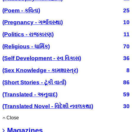
(Poem - કવિતા)
25
(Pregnancy - ગર્ભાવસ્થા)
10
(Politics - રાજકારણ)
11
(Religious - ધાર્મિક)
70
(Self Development - સ્વ વિકાસ)
36
(Sex Knowledge - કામશાસ્ત્ર)
8
(Short Stories - ટૂંકી વાર્તા)
86
(Translated - અનુવાદ)
59
(Translated Novel - વિદેશી નવલકથા)
30
Close
Magazines