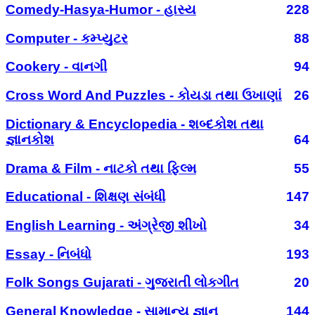
Comedy-Hasya-Humor - હાસ્ય
228
Computer - કમ્પ્યુટર
88
Cookery - વાનગી
94
Cross Word And Puzzles - કોયડા તથા ઉખાણાં
26
Dictionary & Encyclopedia - શબ્દકોશ તથા
જ્ઞાનકોશ
64
Drama & Film - નાટકો તથા ફિલ્મ
55
Educational - શિક્ષણ સંબંધી
147
English Learning - અંગ્રેજી શીખો
34
Essay - નિબંધો
193
Folk Songs Gujarati - ગુજરાતી લોકગીત
20
General Knowledge - સામાન્ય જ્ઞાન
144