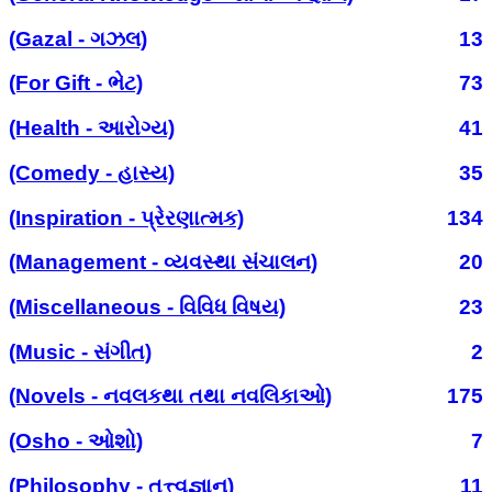
(Gazal - ગઝલ)
13
(For Gift - ભેટ)
73
(Health - આરોગ્ય)
41
(Comedy - હાસ્ય)
35
(Inspiration - પ્રેરણાત્મક)
134
(Management - વ્યવસ્થા સંચાલન)
20
(Miscellaneous - વિવિધ વિષય)
23
(Music - સંગીત)
2
(Novels - નવલકથા તથા નવલિકાઓ)
175
(Osho - ઓશો)
7
(Philosophy - તત્ત્વજ્ઞાન)
11