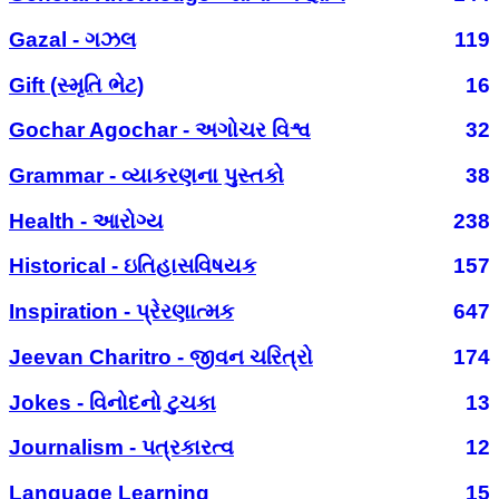
Gazal - ગઝલ
119
Gift (સ્મૃતિ ભેટ)
16
Gochar Agochar - અગોચર વિશ્વ
32
Grammar - વ્યાકરણના પુસ્તકો
38
Health - આરોગ્ય
238
Historical - ઇતિહાસવિષયક
157
Inspiration - પ્રેરણાત્મક
647
Jeevan Charitro - જીવન ચરિત્રો
174
Jokes - વિનોદનો ટુચકા
13
Journalism - પત્રકારત્વ
12
Language Learning
15