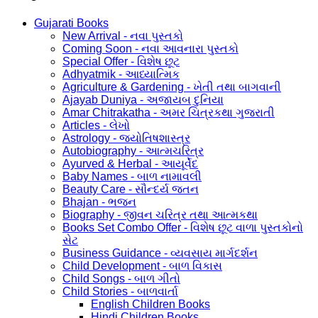
Gujarati Books
New Arrival - નવા પુસ્તકો
Coming Soon - નવા આવનારા પુસ્તકો
Special Offer - વિશેષ છૂટ
Adhyatmik - આધ્યાત્મિક
Agriculture & Gardening - ખેતી તથા બાગવાની
Ajayab Duniya - અજાયબ દુનિયા
Amar Chitrakatha - અમર ચિત્રકથા ગુજરાતી
Articles - લેખો
Astrology - જ્યોતિષશાસ્ત્ર
Autobiography - આત્મચરિત્ર
Ayurved & Herbal - આયૂર્વેદ
Baby Names - બાળ નામાવલી
Beauty Care - સૌન્દર્ય જતન
Bhajan - ભજન
Biography - જીવન ચરિત્ર તથા આત્મકથા
Books Set Combo Offer - વિશેષ છૂટ વાળા પુસ્તકોનો
સેટ
Business Guidance - વ્યવસાય માર્ગદર્શન
Child Development - બાળ વિકાસ
Child Songs - બાળ ગીતો
Child Stories - બાળવાર્તા
English Children Books
Hindi Children Books