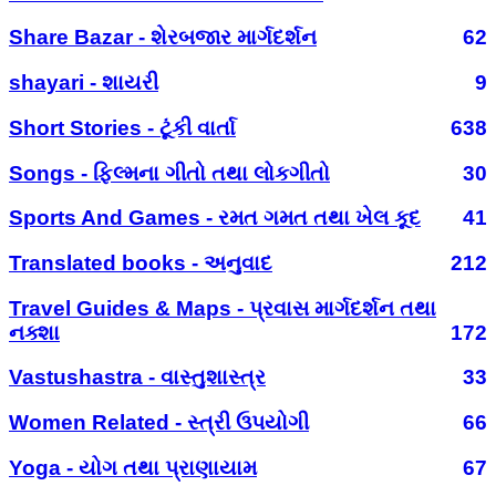
Share Bazar - શેરબજાર માર્ગદર્શન
62
shayari - શાયરી
9
Short Stories - ટૂંકી વાર્તા
638
Songs - ફિલ્મના ગીતો તથા લોકગીતો
30
Sports And Games - રમત ગમત તથા ખેલ કૂદ
41
Translated books - અનુવાદ
212
Travel Guides & Maps - પ્રવાસ માર્ગદર્શન તથા
નક્શા
172
Vastushastra - વાસ્તુશાસ્ત્ર
33
Women Related - સ્ત્રી ઉપયોગી
66
Yoga - યોગ તથા પ્રાણાયામ
67