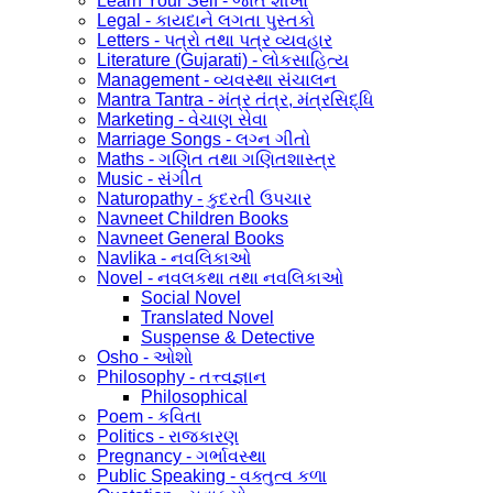
Learn Your Self - જાતે શીખો
Legal - કાયદાને લગતા પુસ્તકો
Letters - પત્રો તથા પત્ર વ્યવહાર
Literature (Gujarati) - લોકસાહિત્ય
Management - વ્યવસ્થા સંચાલન
Mantra Tantra - મંત્ર તંત્ર, મંત્રસિદ્ધિ
Marketing - વેચાણ સેવા
Marriage Songs - લગ્ન ગીતો
Maths - ગણિત તથા ગણિતશાસ્ત્ર
Music - સંગીત
Naturopathy - કુદરતી ઉપચાર
Navneet Children Books
Navneet General Books
Navlika - નવલિકાઓ
Novel - નવલકથા તથા નવલિકાઓ
Social Novel
Translated Novel
Suspense & Detective
Osho - ઓશો
Philosophy - તત્ત્વજ્ઞાન
Philosophical
Poem - કવિતા
Politics - રાજકારણ
Pregnancy - ગર્ભાવસ્થા
Public Speaking - વક્તુત્વ કળા