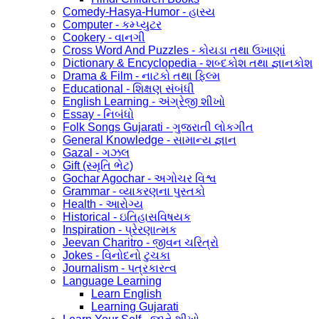
Comedy-Hasya-Humor - હાસ્ય
Computer - કમ્પ્યુટર
Cookery - વાનગી
Cross Word And Puzzles - કોયડા તથા ઉખાણાં
Dictionary & Encyclopedia - શબ્દકોશ તથા જ્ઞાનકોશ
Drama & Film - નાટકો તથા ફિલ્મ
Educational - શિક્ષણ સંબંધી
English Learning - અંગ્રેજી શીખો
Essay - નિબંધો
Folk Songs Gujarati - ગુજરાતી લોકગીત
General Knowledge - સામાન્ય જ્ઞાન
Gazal - ગઝલ
Gift (સ્મૃતિ ભેટ)
Gochar Agochar - અગોચર વિશ્વ
Grammar - વ્યાકરણના પુસ્તકો
Health - આરોગ્ય
Historical - ઇતિહાસવિષયક
Inspiration - પ્રેરણાત્મક
Jeevan Charitro - જીવન ચરિત્રો
Jokes - વિનોદનો ટુચકા
Journalism - પત્રકારત્વ
Language Learning
Learn English
Learning Gujarati