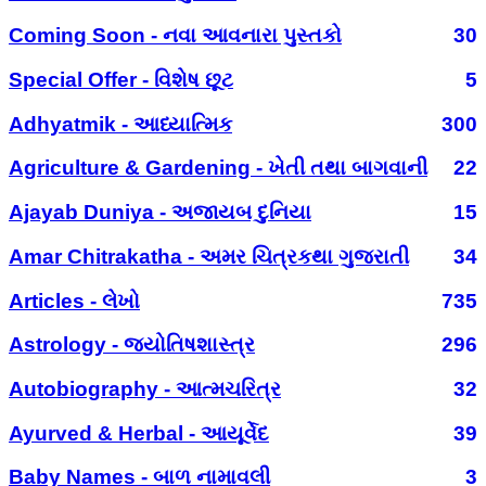
Coming Soon - નવા આવનારા પુસ્તકો
30
Special Offer - વિશેષ છૂટ
5
Adhyatmik - આધ્યાત્મિક
300
Agriculture & Gardening - ખેતી તથા બાગવાની
22
Ajayab Duniya - અજાયબ દુનિયા
15
Amar Chitrakatha - અમર ચિત્રકથા ગુજરાતી
34
Articles - લેખો
735
Astrology - જ્યોતિષશાસ્ત્ર
296
Autobiography - આત્મચરિત્ર
32
Ayurved & Herbal - આયૂર્વેદ
39
Baby Names - બાળ નામાવલી
3