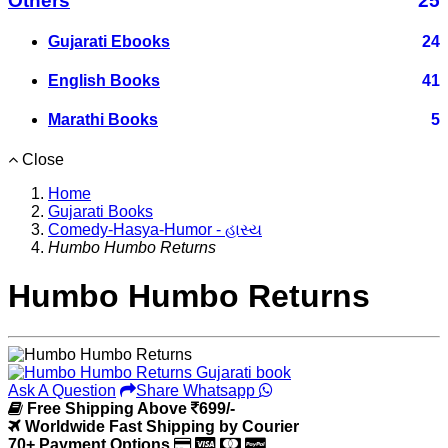
Others
25
Gujarati Ebooks
24
English Books
41
Marathi Books
5
Close
Home
Gujarati Books
Comedy-Hasya-Humor - હાસ્ય
Humbo Humbo Returns
Humbo Humbo Returns
Ask A Question
Share Whatsapp
Free Shipping Above
699/-
Worldwide Fast Shipping by Courier
70+ Payment Options