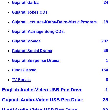
Gujarati Garba
24
Gujarati Jokes CDs
Gujarati Lectures-Katha-Dairo-Music Program
19
Gujarati Marriage Song CDs.
Gujarati Movies
297
Gujarati Social Drama
49
Gujarati Suspense Drama
1
Hindi Classic
154
TV Serials
8
English Audio-Video USB Pen Drive
1
Gujarati Audio-Video USB Pen Drive
25
Hindi Audio-Video USB Pen Drive
92