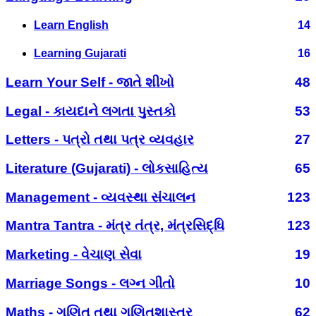
Learn English
14
Learning Gujarati
16
Learn Your Self - જાતે શીખો
48
Legal - કાયદાને લગતા પુસ્તકો
53
Letters - પત્રો તથા પત્ર વ્યવહાર
27
Literature (Gujarati) - લોકસાહિત્ય
65
Management - વ્યવસ્થા સંચાલન
123
Mantra Tantra - મંત્ર તંત્ર, મંત્રસિદ્ધિ
123
Marketing - વેચાણ સેવા
19
Marriage Songs - લગ્ન ગીતો
10
Maths - ગણિત તથા ગણિતશાસ્ત્ર
62