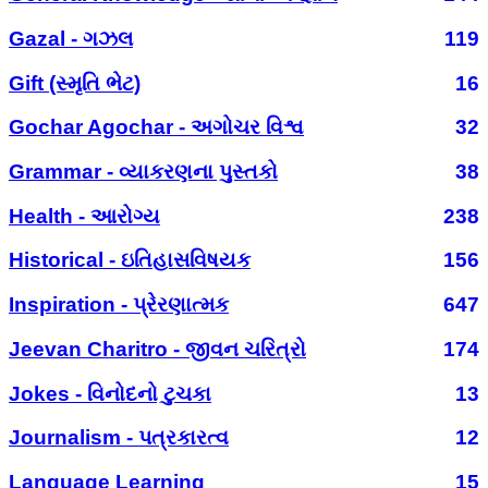
Gazal - ગઝલ
119
Gift (સ્મૃતિ ભેટ)
16
Gochar Agochar - અગોચર વિશ્વ
32
Grammar - વ્યાકરણના પુસ્તકો
38
Health - આરોગ્ય
238
Historical - ઇતિહાસવિષયક
156
Inspiration - પ્રેરણાત્મક
647
Jeevan Charitro - જીવન ચરિત્રો
174
Jokes - વિનોદનો ટુચકા
13
Journalism - પત્રકારત્વ
12
Language Learning
15