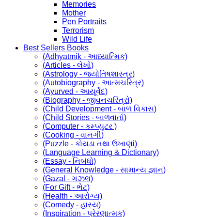
Memories
Mother
Pen Portraits
Terrorism
Wild Life
Best Sellers Books
(Adhyatmik - આધ્યાત્મિક)
(Articles - લેખો)
(Astrology - જ્યોતિષશાસ્ત્ર)
(Autobiography - આત્મચરિત્ર)
(Ayurved - આયૂર્વેદ)
(Biography - જીવનચરિત્રો)
(Child Development - બાળ વિકાસ)
(Child Stories - બાળવાર્તા)
(Computer - કમ્પ્યુટર )
(Cooking - વાનગી)
(Puzzle - કોયડા તથા ઉખાણાં)
(Language Learning & Dictionary)
(Essay - નિબંધો)
(General Knowledge - સામાન્ય જ્ઞાન)
(Gazal - ગઝલ)
(For Gift - ભેટ)
(Health - આરોગ્ય)
(Comedy - હાસ્ય)
(Inspiration - પ્રેરણાત્મક)