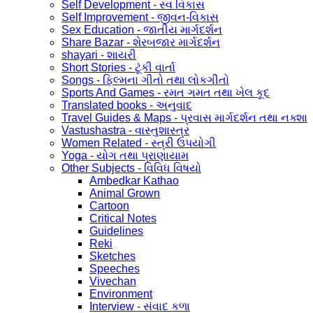
Self Development - સ્વ વિકાસ
Self Improvement - જીવન-વિકાસ
Sex Education - જાતીય માર્ગદર્શન
Share Bazar - શેરબજાર માર્ગદર્શન
shayari - શાયરી
Short Stories - ટૂંકી વાર્તા
Songs - ફિલ્મના ગીતો તથા લોકગીતો
Sports And Games - રમત ગમત તથા ખેલ કૂદ
Translated books - અનુવાદ
Travel Guides & Maps - પ્રવાસ માર્ગદર્શન તથા નક્શા
Vastushastra - વાસ્તુશાસ્ત્ર
Women Related - સ્ત્રી ઉપયોગી
Yoga - યોગ તથા પ્રાણાયામ
Other Subjects - વિવિધ વિષયો
Ambedkar Kathao
Animal Grown
Cartoon
Critical Notes
Guidelines
Reki
Sketches
Speeches
Vivechan
Environment
Interview - સંવાદ કળા