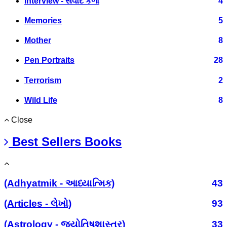
Interview - સંવાદ કળા
4
Memories
5
Mother
8
Pen Portraits
28
Terrorism
2
Wild Life
8
Close
Best Sellers Books
(Adhyatmik - આધ્યાત્મિક)
43
(Articles - લેખો)
93
(Astrology - જ્યોતિષશાસ્ત્ર)
33