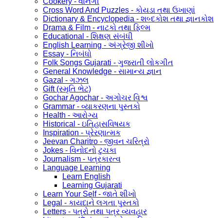
Cookery - વાનગી
Cross Word And Puzzles - કોયડા તથા ઉખાણાં
Dictionary & Encyclopedia - શબ્દકોશ તથા જ્ઞાનકોશ
Drama & Film - નાટકો તથા ફિલ્મ
Educational - શિક્ષણ સંબંધી
English Learning - અંગ્રેજી શીખો
Essay - નિબંધો
Folk Songs Gujarati - ગુજરાતી લોકગીત
General Knowledge - સામાન્ય જ્ઞાન
Gazal - ગઝલ
Gift (સ્મૃતિ ભેટ)
Gochar Agochar - અગોચર વિશ્વ
Grammar - વ્યાકરણના પુસ્તકો
Health - આરોગ્ય
Historical - ઇતિહાસવિષયક
Inspiration - પ્રેરણાત્મક
Jeevan Charitro - જીવન ચરિત્રો
Jokes - વિનોદનો ટુચકા
Journalism - પત્રકારત્વ
Language Learning
Learn English
Learning Gujarati
Learn Your Self - જાતે શીખો
Legal - કાયદાને લગતા પુસ્તકો
Letters - પત્રો તથા પત્ર વ્યવહાર