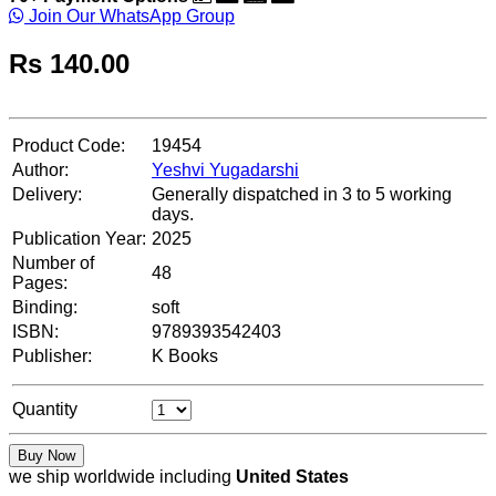
Join Our WhatsApp Group
Rs
140.00
Product Code:
19454
Author:
Yeshvi Yugadarshi
Delivery:
Generally dispatched in 3 to 5 working
days.
Publication Year:
2025
Number of
48
Pages:
Binding:
soft
ISBN:
9789393542403
Publisher:
K Books
Quantity
Buy Now
we ship worldwide including
United States