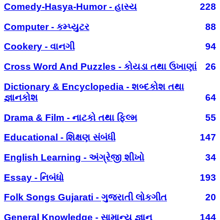
Comedy-Hasya-Humor - હાસ્ય
228
Computer - કમ્પ્યુટર
88
Cookery - વાનગી
94
Cross Word And Puzzles - કોયડા તથા ઉખાણાં
26
Dictionary & Encyclopedia - શબ્દકોશ તથા
જ્ઞાનકોશ
64
Drama & Film - નાટકો તથા ફિલ્મ
55
Educational - શિક્ષણ સંબંધી
147
English Learning - અંગ્રેજી શીખો
34
Essay - નિબંધો
193
Folk Songs Gujarati - ગુજરાતી લોકગીત
20
General Knowledge - સામાન્ય જ્ઞાન
144