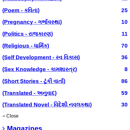
(Poem - કવિતા)
25
(Pregnancy - ગર્ભાવસ્થા)
10
(Politics - રાજકારણ)
11
(Religious - ધાર્મિક)
70
(Self Development - સ્વ વિકાસ)
36
(Sex Knowledge - કામશાસ્ત્ર)
8
(Short Stories - ટૂંકી વાર્તા)
86
(Translated - અનુવાદ)
59
(Translated Novel - વિદેશી નવલકથા)
30
Close
Magazines