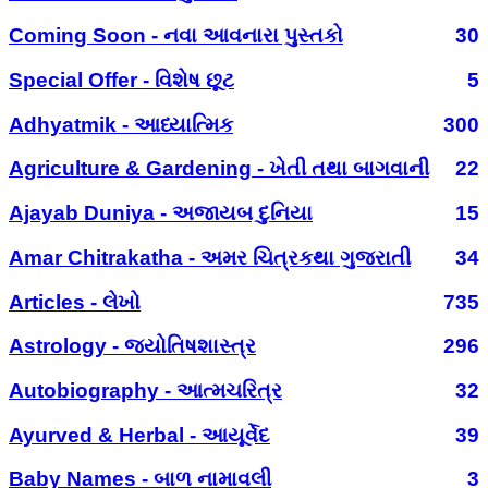
Coming Soon - નવા આવનારા પુસ્તકો
30
Special Offer - વિશેષ છૂટ
5
Adhyatmik - આધ્યાત્મિક
300
Agriculture & Gardening - ખેતી તથા બાગવાની
22
Ajayab Duniya - અજાયબ દુનિયા
15
Amar Chitrakatha - અમર ચિત્રકથા ગુજરાતી
34
Articles - લેખો
735
Astrology - જ્યોતિષશાસ્ત્ર
296
Autobiography - આત્મચરિત્ર
32
Ayurved & Herbal - આયૂર્વેદ
39
Baby Names - બાળ નામાવલી
3