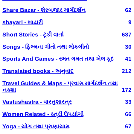
Share Bazar - શેરબજાર માર્ગદર્શન
62
shayari - શાયરી
9
Short Stories - ટૂંકી વાર્તા
637
Songs - ફિલ્મના ગીતો તથા લોકગીતો
30
Sports And Games - રમત ગમત તથા ખેલ કૂદ
41
Translated books - અનુવાદ
212
Travel Guides & Maps - પ્રવાસ માર્ગદર્શન તથા
નક્શા
172
Vastushastra - વાસ્તુશાસ્ત્ર
33
Women Related - સ્ત્રી ઉપયોગી
66
Yoga - યોગ તથા પ્રાણાયામ
67