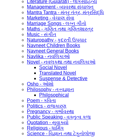
Literature (Gujarati) - લોકસાહિત્ય
Management - વ્યવસ્થા સંચાલન
Mantra Tantra - મંત્ર તંત્ર, મંત્રસિદ્ધિ
Marketing - વેચાણ સેવા
Marriage Songs - લગ્ન ગીતો
Maths - ગણિત તથા ગણિતશાસ્ત્ર
Music - સંગીત
Naturopathy - કુદરતી ઉપચાર
Navneet Children Books
Navneet General Books
Navlika - નવલિકાઓ
Novel - નવલકથા તથા નવલિકાઓ
Social Novel
Translated Novel
Suspense & Detective
Osho - ઓશો
Philosophy - તત્ત્વજ્ઞાન
Philosophical
Poem - કવિતા
Politics - રાજકારણ
Pregnancy - ગર્ભાવસ્થા
Public Speaking - વક્તુત્વ કળા
Quotation - સુવાક્યો
Religious - ધાર્મિક
Science - વિજ્ઞાન તથા ટેકનોલોજી