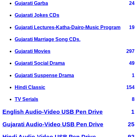
Gujarati Garba
24
Gujarati Jokes CDs
Gujarati Lectures-Katha-Dairo-Music Program
19
Gujarati Marriage Song CDs.
Gujarati Movies
297
Gujarati Social Drama
49
Gujarati Suspense Drama
1
Hindi Classic
154
TV Serials
8
English Audio-Video USB Pen Drive
1
Gujarati Audio-Video USB Pen Drive
25
Hindi Audio-Video USB Pen Drive
92