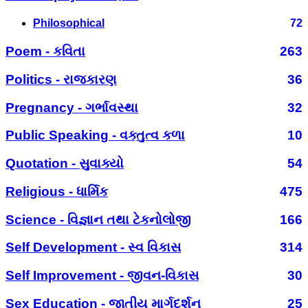
Philosophical
72
Poem - કવિતા
263
Politics - રાજકારણ
36
Pregnancy - ગર્ભાવસ્થા
32
Public Speaking - વક્તુત્વ કળા
10
Quotation - સુવાક્યો
54
Religious - ધાર્મિક
475
Science - વિજ્ઞાન તથા ટેકનોલોજી
166
Self Development - સ્વ વિકાસ
314
Self Improvement - જીવન-વિકાસ
30
Sex Education - જાતીય માર્ગદર્શન
25