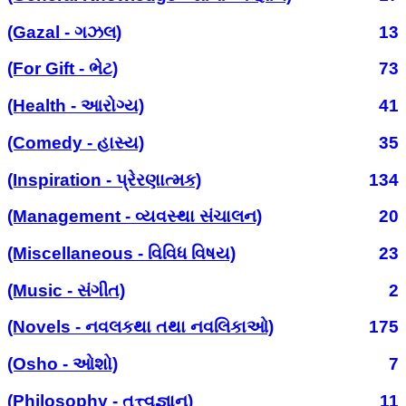
(Gazal - ગઝલ)
13
(For Gift - ભેટ)
73
(Health - આરોગ્ય)
41
(Comedy - હાસ્ય)
35
(Inspiration - પ્રેરણાત્મક)
134
(Management - વ્યવસ્થા સંચાલન)
20
(Miscellaneous - વિવિધ વિષય)
23
(Music - સંગીત)
2
(Novels - નવલકથા તથા નવલિકાઓ)
175
(Osho - ઓશો)
7
(Philosophy - તત્ત્વજ્ઞાન)
11