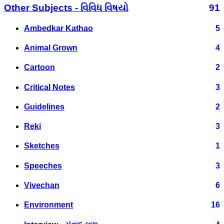
Other Subjects - વિવિધ વિષયો
91
Ambedkar Kathao
5
Animal Grown
4
Cartoon
2
Critical Notes
3
Guidelines
2
Reki
3
Sketches
1
Speeches
3
Vivechan
6
Environment
16