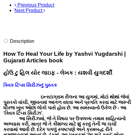
Previous Product
Next Product
Description
How To Heal Your Life by Yashvi Yugdarshi |
Gujarati Articles book
હોઉ ટુ હિલ યોર લાઇફ - લેખક : યશવી યુગદર્શી
ક્વિક ટિપ્સ સિરીઝનું પુસ્તક
ઇન્સ્ટાગ્રામ રીલના આ યુગમાં, મોટાં થોથાં જેવાં
પુસ્તકો વાંચી, જીવનમાં આગળ વધવા અને પ્રગતિ કરવા માટે જરૂરી
ધીરજ ખૂબ ઓછા લોકો પાસે હોય છે. આ સમસ્યાનો ઉકેલ છે - આ
‘ક્વિક ટિપ્સ સિરીઝ’.
આ સિરીઝમાં, જે તે વિષય પર ઉપલબ્ધ તમામ સાહિત્યનો
અભ્યાસ કરી, માત્ર જે તે કૌશલ્ય માટે શું કરવું તેની જ ચર્ચા
કરવામાં આવી છે. દરેક પગલું સ્પષ્ટપણે અને ક્રમબદ્ધ રીતે
સમજાવવામાં આવ્યું છે. ટૂંકમાં, આ પુસ્તકમાં ‘શા માટે કરવું’ એના