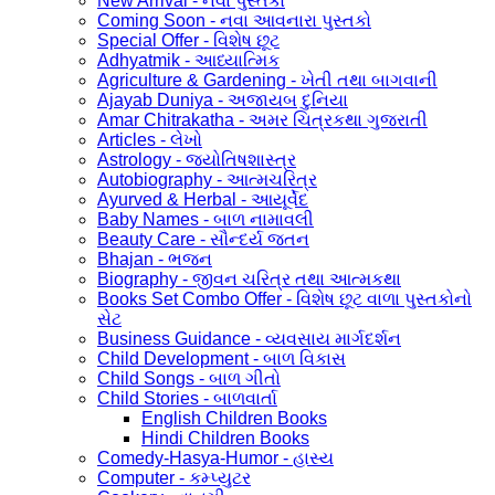
New Arrival - નવા પુસ્તકો
Coming Soon - નવા આવનારા પુસ્તકો
Special Offer - વિશેષ છૂટ
Adhyatmik - આધ્યાત્મિક
Agriculture & Gardening - ખેતી તથા બાગવાની
Ajayab Duniya - અજાયબ દુનિયા
Amar Chitrakatha - અમર ચિત્રકથા ગુજરાતી
Articles - લેખો
Astrology - જ્યોતિષશાસ્ત્ર
Autobiography - આત્મચરિત્ર
Ayurved & Herbal - આયૂર્વેદ
Baby Names - બાળ નામાવલી
Beauty Care - સૌન્દર્ય જતન
Bhajan - ભજન
Biography - જીવન ચરિત્ર તથા આત્મકથા
Books Set Combo Offer - વિશેષ છૂટ વાળા પુસ્તકોનો
સેટ
Business Guidance - વ્યવસાય માર્ગદર્શન
Child Development - બાળ વિકાસ
Child Songs - બાળ ગીતો
Child Stories - બાળવાર્તા
English Children Books
Hindi Children Books
Comedy-Hasya-Humor - હાસ્ય
Computer - કમ્પ્યુટર