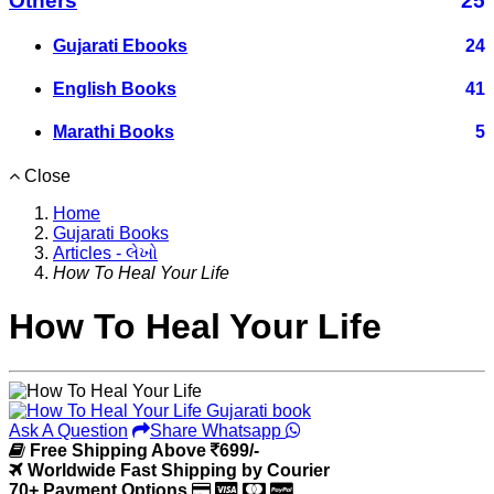
Others
25
Gujarati Ebooks
24
English Books
41
Marathi Books
5
Close
Home
Gujarati Books
Articles - લેખો
How To Heal Your Life
How To Heal Your Life
Ask A Question
Share Whatsapp
Free Shipping Above
699/-
Worldwide Fast Shipping by Courier
70+ Payment Options