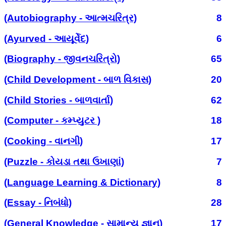
(Autobiography - આત્મચરિત્ર)
8
(Ayurved - આયૂર્વેદ)
6
(Biography - જીવનચરિત્રો)
65
(Child Development - બાળ વિકાસ)
20
(Child Stories - બાળવાર્તા)
62
(Computer - કમ્પ્યુટર )
18
(Cooking - વાનગી)
17
(Puzzle - કોયડા તથા ઉખાણાં)
7
(Language Learning & Dictionary)
8
(Essay - નિબંધો)
28
(General Knowledge - સામાન્ય જ્ઞાન)
17