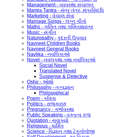
Management - વ્યવસ્થા સંચાલન
Mantra Tantra - મંત્ર તંત્ર, મંત્રસિદ્ધિ
Marketing - વેચાણ સેવા
Marriage Songs - લગ્ન ગીતો
Maths - ગણિત તથા ગણિતશાસ્ત્ર
Music - સંગીત
Naturopathy - કુદરતી ઉપચાર
Navneet Children Books
Navneet General Books
Navlika - નવલિકાઓ
Novel - નવલકથા તથા નવલિકાઓ
Social Novel
Translated Novel
Suspense & Detective
Osho - ઓશો
Philosophy - તત્ત્વજ્ઞાન
Philosophical
Poem - કવિતા
Politics - રાજકારણ
Pregnancy - ગર્ભાવસ્થા
Public Speaking - વક્તુત્વ કળા
Quotation - સુવાક્યો
Religious - ધાર્મિક
Science - વિજ્ઞાન તથા ટેકનોલોજી
Self Development - સ્વ વિકાસ