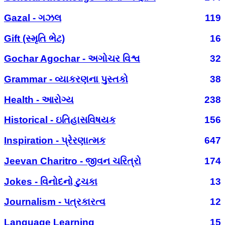
Gazal - ગઝલ
119
Gift (સ્મૃતિ ભેટ)
16
Gochar Agochar - અગોચર વિશ્વ
32
Grammar - વ્યાકરણના પુસ્તકો
38
Health - આરોગ્ય
238
Historical - ઇતિહાસવિષયક
156
Inspiration - પ્રેરણાત્મક
647
Jeevan Charitro - જીવન ચરિત્રો
174
Jokes - વિનોદનો ટુચકા
13
Journalism - પત્રકારત્વ
12
Language Learning
15