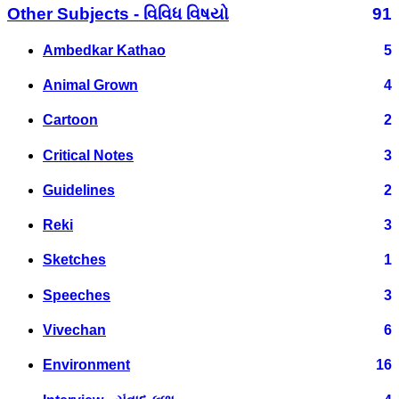
Other Subjects - વિવિધ વિષયો
91
Ambedkar Kathao
5
Animal Grown
4
Cartoon
2
Critical Notes
3
Guidelines
2
Reki
3
Sketches
1
Speeches
3
Vivechan
6
Environment
16