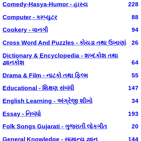
Comedy-Hasya-Humor - હાસ્ય
228
Computer - કમ્પ્યુટર
88
Cookery - વાનગી
94
Cross Word And Puzzles - કોયડા તથા ઉખાણાં
26
Dictionary & Encyclopedia - શબ્દકોશ તથા
જ્ઞાનકોશ
64
Drama & Film - નાટકો તથા ફિલ્મ
55
Educational - શિક્ષણ સંબંધી
147
English Learning - અંગ્રેજી શીખો
34
Essay - નિબંધો
193
Folk Songs Gujarati - ગુજરાતી લોકગીત
20
General Knowledge - સામાન્ય જ્ઞાન
144