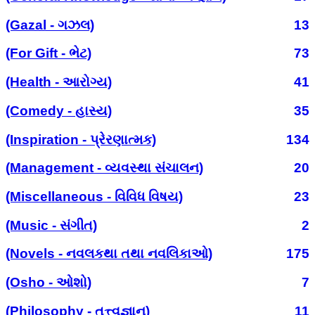
(Gazal - ગઝલ)
13
(For Gift - ભેટ)
73
(Health - આરોગ્ય)
41
(Comedy - હાસ્ય)
35
(Inspiration - પ્રેરણાત્મક)
134
(Management - વ્યવસ્થા સંચાલન)
20
(Miscellaneous - વિવિધ વિષય)
23
(Music - સંગીત)
2
(Novels - નવલકથા તથા નવલિકાઓ)
175
(Osho - ઓશો)
7
(Philosophy - તત્ત્વજ્ઞાન)
11