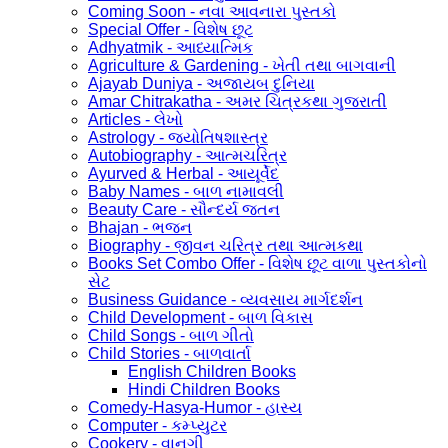
Coming Soon - નવા આવનારા પુસ્તકો
Special Offer - વિશેષ છૂટ
Adhyatmik - આધ્યાત્મિક
Agriculture & Gardening - ખેતી તથા બાગવાની
Ajayab Duniya - અજાયબ દુનિયા
Amar Chitrakatha - અમર ચિત્રકથા ગુજરાતી
Articles - લેખો
Astrology - જ્યોતિષશાસ્ત્ર
Autobiography - આત્મચરિત્ર
Ayurved & Herbal - આયૂર્વેદ
Baby Names - બાળ નામાવલી
Beauty Care - સૌન્દર્ય જતન
Bhajan - ભજન
Biography - જીવન ચરિત્ર તથા આત્મકથા
Books Set Combo Offer - વિશેષ છૂટ વાળા પુસ્તકોનો
સેટ
Business Guidance - વ્યવસાય માર્ગદર્શન
Child Development - બાળ વિકાસ
Child Songs - બાળ ગીતો
Child Stories - બાળવાર્તા
English Children Books
Hindi Children Books
Comedy-Hasya-Humor - હાસ્ય
Computer - કમ્પ્યુટર
Cookery - વાનગી