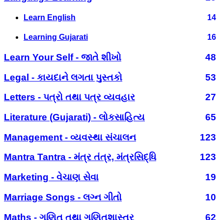
Learn English
14
Learning Gujarati
16
Learn Your Self - જાતે શીખો
48
Legal - કાયદાને લગતા પુસ્તકો
53
Letters - પત્રો તથા પત્ર વ્યવહાર
27
Literature (Gujarati) - લોકસાહિત્ય
65
Management - વ્યવસ્થા સંચાલન
123
Mantra Tantra - મંત્ર તંત્ર, મંત્રસિદ્ધિ
123
Marketing - વેચાણ સેવા
19
Marriage Songs - લગ્ન ગીતો
10
Maths - ગણિત તથા ગણિતશાસ્ત્ર
62