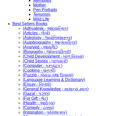
Memories
Mother
Pen Portraits
Terrorism
Wild Life
Best Sellers Books
(Adhyatmik - આધ્યાત્મિક)
(Articles - લેખો)
(Astrology - જ્યોતિષશાસ્ત્ર)
(Autobiography - આત્મચરિત્ર)
(Ayurved - આયૂર્વેદ)
(Biography - જીવનચરિત્રો)
(Child Development - બાળ વિકાસ)
(Child Stories - બાળવાર્તા)
(Computer - કમ્પ્યુટર )
(Cooking - વાનગી)
(Puzzle - કોયડા તથા ઉખાણાં)
(Language Learning & Dictionary)
(Essay - નિબંધો)
(General Knowledge - સામાન્ય જ્ઞાન)
(Gazal - ગઝલ)
(For Gift - ભેટ)
(Health - આરોગ્ય)
(Comedy - હાસ્ય)
(Inspiration - પ્રેરણાત્મક)