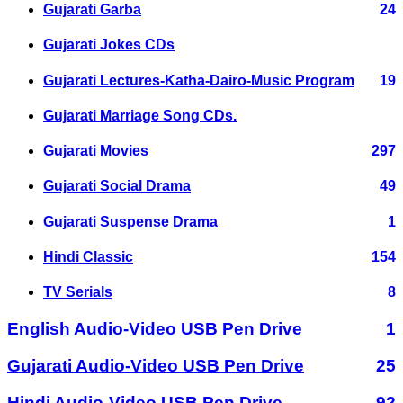
Gujarati Garba
24
Gujarati Jokes CDs
Gujarati Lectures-Katha-Dairo-Music Program
19
Gujarati Marriage Song CDs.
Gujarati Movies
297
Gujarati Social Drama
49
Gujarati Suspense Drama
1
Hindi Classic
154
TV Serials
8
English Audio-Video USB Pen Drive
1
Gujarati Audio-Video USB Pen Drive
25
Hindi Audio-Video USB Pen Drive
92