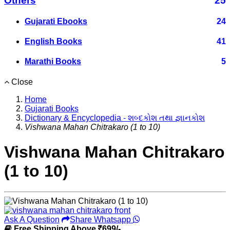
Others
25
Gujarati Ebooks
24
English Books
41
Marathi Books
5
Close
Home
Gujarati Books
Dictionary & Encyclopedia - શબ્દકોશ તથા જ્ઞાનકોશ
Vishwana Mahan Chitrakaro (1 to 10)
Vishwana Mahan Chitrakaro
(1 to 10)
Ask A Question
Share Whatsapp
Free Shipping Above
699/-