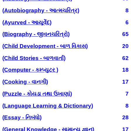
(Autobiography - આત્મચરિત્ર)
8
(Ayurved - આયૂર્વેદ)
6
(Biography - જીવનચરિત્રો)
65
(Child Development - બાળ વિકાસ)
20
(Child Stories - બાળવાર્તા)
62
(Computer - કમ્પ્યુટર )
18
(Cooking - વાનગી)
17
(Puzzle - કોયડા તથા ઉખાણાં)
7
(Language Learning & Dictionary)
8
(Essay - નિબંધો)
28
(General Knowledge - સામાન્ય જ્ઞાન)
17