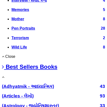
Interview - સંવાદ કળા
4
Memories
5
Mother
8
Pen Portraits
28
Terrorism
2
Wild Life
8
Close
Best Sellers Books
(Adhyatmik - આધ્યાત્મિક)
43
(Articles - લેખો)
93
(Astrology - જ્યોતિષશાસ્ત્ર)
33