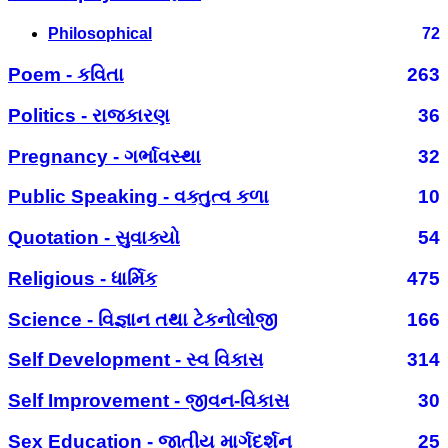
Philosophical
72
Poem - કવિતા
263
Politics - રાજકારણ
36
Pregnancy - ગર્ભાવસ્થા
32
Public Speaking - વક્તુત્વ કળા
10
Quotation - સુવાક્યો
54
Religious - ધાર્મિક
475
Science - વિજ્ઞાન તથા ટેકનોલોજી
166
Self Development - સ્વ વિકાસ
314
Self Improvement - જીવન-વિકાસ
30
Sex Education - જાતીય માર્ગદર્શન
25