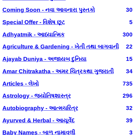
Coming Soon - નવા આવનારા પુસ્તકો
30
Special Offer - વિશેષ છૂટ
5
Adhyatmik - આધ્યાત્મિક
300
Agriculture & Gardening - ખેતી તથા બાગવાની
22
Ajayab Duniya - અજાયબ દુનિયા
15
Amar Chitrakatha - અમર ચિત્રકથા ગુજરાતી
34
Articles - લેખો
735
Astrology - જ્યોતિષશાસ્ત્ર
296
Autobiography - આત્મચરિત્ર
32
Ayurved & Herbal - આયૂર્વેદ
39
Baby Names - બાળ નામાવલી
3