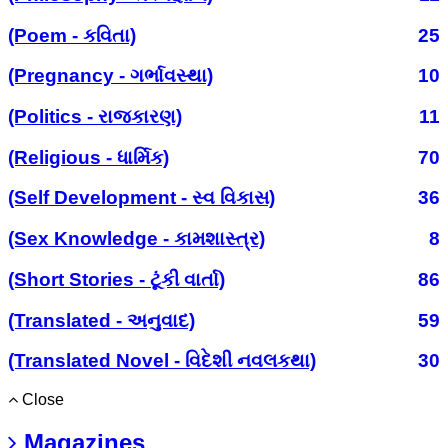
(Poem - કવિતા)
25
(Pregnancy - ગર્ભાવસ્થા)
10
(Politics - રાજકારણ)
11
(Religious - ધાર્મિક)
70
(Self Development - સ્વ વિકાસ)
36
(Sex Knowledge - કામશાસ્ત્ર)
8
(Short Stories - ટૂંકી વાર્તા)
86
(Translated - અનુવાદ)
59
(Translated Novel - વિદેશી નવલકથા)
30
Close
Magazines