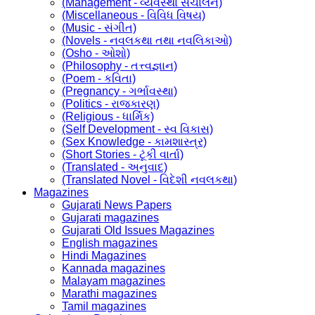
(Management - વ્યવસ્થા સંચાલન)
(Miscellaneous - વિવિધ વિષય)
(Music - સંગીત)
(Novels - નવલકથા તથા નવલિકાઓ)
(Osho - ઓશો)
(Philosophy - તત્ત્વજ્ઞાન)
(Poem - કવિતા)
(Pregnancy - ગર્ભાવસ્થા)
(Politics - રાજકારણ)
(Religious - ધાર્મિક)
(Self Development - સ્વ વિકાસ)
(Sex Knowledge - કામશાસ્ત્ર)
(Short Stories - ટૂંકી વાર્તા)
(Translated - અનુવાદ)
(Translated Novel - વિદેશી નવલકથા)
Magazines
Gujarati News Papers
Gujarati magazines
Gujarati Old Issues Magazines
English magazines
Hindi Magazines
Kannada magazines
Malayam magazines
Marathi magazines
Tamil magazines