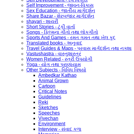
Self Improvement - જીવન-વિકાસ
Sex Education - જાતીય માર્ગદર્શન
Share Bazar - શેરબજાર માર્ગદર્શન
shayari - શાયરી
Short Stories - ટૂંકી વાર્તા
Songs - ફિલ્મના ગીતો તથા લોકગીતો
Sports And Games - રમત ગમત તથા ખેલ કૂદ
Translated books - અનુવાદ
Travel Guides & Maps - પ્રવાસ માર્ગદર્શન તથા નક્શા
Vastushastra - વાસ્તુશાસ્ત્ર
Women Related - સ્ત્રી ઉપયોગી
Yoga - યોગ તથા પ્રાણાયામ
Other Subjects - વિવિધ વિષયો
Ambedkar Kathao
Animal Grown
Cartoon
Critical Notes
Guidelines
Reki
Sketches
Speeches
Vivechan
Environment
Interview - સંવાદ કળા