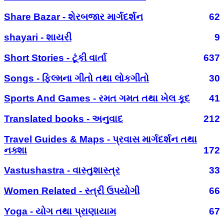
Share Bazar - શેરબજાર માર્ગદર્શન
62
shayari - શાયરી
9
Short Stories - ટૂંકી વાર્તા
637
Songs - ફિલ્મના ગીતો તથા લોકગીતો
30
Sports And Games - રમત ગમત તથા ખેલ કૂદ
41
Translated books - અનુવાદ
212
Travel Guides & Maps - પ્રવાસ માર્ગદર્શન તથા
નક્શા
172
Vastushastra - વાસ્તુશાસ્ત્ર
33
Women Related - સ્ત્રી ઉપયોગી
66
Yoga - યોગ તથા પ્રાણાયામ
67