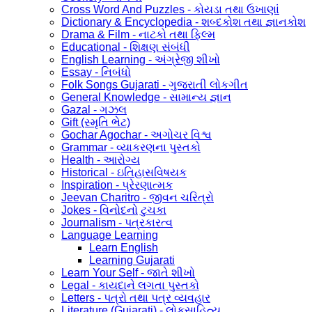
Cross Word And Puzzles - કોયડા તથા ઉખાણાં
Dictionary & Encyclopedia - શબ્દકોશ તથા જ્ઞાનકોશ
Drama & Film - નાટકો તથા ફિલ્મ
Educational - શિક્ષણ સંબંધી
English Learning - અંગ્રેજી શીખો
Essay - નિબંધો
Folk Songs Gujarati - ગુજરાતી લોકગીત
General Knowledge - સામાન્ય જ્ઞાન
Gazal - ગઝલ
Gift (સ્મૃતિ ભેટ)
Gochar Agochar - અગોચર વિશ્વ
Grammar - વ્યાકરણના પુસ્તકો
Health - આરોગ્ય
Historical - ઇતિહાસવિષયક
Inspiration - પ્રેરણાત્મક
Jeevan Charitro - જીવન ચરિત્રો
Jokes - વિનોદનો ટુચકા
Journalism - પત્રકારત્વ
Language Learning
Learn English
Learning Gujarati
Learn Your Self - જાતે શીખો
Legal - કાયદાને લગતા પુસ્તકો
Letters - પત્રો તથા પત્ર વ્યવહાર
Literature (Gujarati) - લોકસાહિત્ય