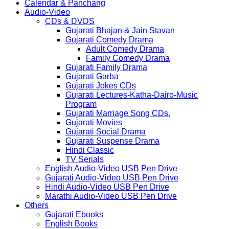
Calendar & Panchang
Audio-Video
CDs & DVDS
Gujarati Bhajan & Jain Stavan
Gujarati Comedy Drama
Adult Comedy Drama
Family Comedy Drama
Gujarati Family Drama
Gujarati Garba
Gujarati Jokes CDs
Gujarati Lectures-Katha-Dairo-Music
Program
Gujarati Marriage Song CDs.
Gujarati Movies
Gujarati Social Drama
Gujarati Suspense Drama
Hindi Classic
TV Serials
English Audio-Video USB Pen Drive
Gujarati Audio-Video USB Pen Drive
Hindi Audio-Video USB Pen Drive
Marathi Audio-Video USB Pen Drive
Others
Gujarati Ebooks
English Books