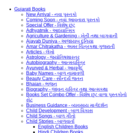
Gujarati Books
New Arrival - નવા પુસ્તકો
Coming Soon - નવા આવનારા પુસ્તકો
Special Offer - વિશેષ છૂટ
Adhyatmik - આધ્યાત્મિક
Agriculture & Gardening - ખેતી તથા બાગવાની
Ajayab Duniya - અજાયબ દુનિયા
Amar Chitrakatha - અમર ચિત્રકથા ગુજરાતી
Articles - લેખો
Astrology - જ્યોતિષશાસ્ત્ર
Autobiography - આત્મચરિત્ર
Ayurved & Herbal - આયૂર્વેદ
Baby Names - બાળ નામાવલી
Beauty Care - સૌન્દર્ય જતન
Bhajan - ભજન
Biography - જીવન ચરિત્ર તથા આત્મકથા
Books Set Combo Offer - વિશેષ છૂટ વાળા પુસ્તકોનો
સેટ
Business Guidance - વ્યવસાય માર્ગદર્શન
Child Development - બાળ વિકાસ
Child Songs - બાળ ગીતો
Child Stories - બાળવાર્તા
English Children Books
Hindi Children Books