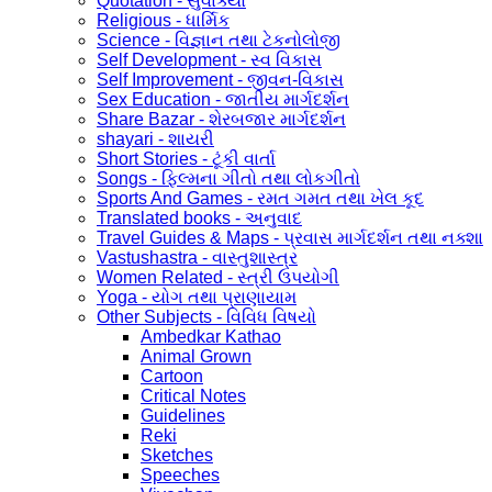
Quotation - સુવાક્યો
Religious - ધાર્મિક
Science - વિજ્ઞાન તથા ટેકનોલોજી
Self Development - સ્વ વિકાસ
Self Improvement - જીવન-વિકાસ
Sex Education - જાતીય માર્ગદર્શન
Share Bazar - શેરબજાર માર્ગદર્શન
shayari - શાયરી
Short Stories - ટૂંકી વાર્તા
Songs - ફિલ્મના ગીતો તથા લોકગીતો
Sports And Games - રમત ગમત તથા ખેલ કૂદ
Translated books - અનુવાદ
Travel Guides & Maps - પ્રવાસ માર્ગદર્શન તથા નક્શા
Vastushastra - વાસ્તુશાસ્ત્ર
Women Related - સ્ત્રી ઉપયોગી
Yoga - યોગ તથા પ્રાણાયામ
Other Subjects - વિવિધ વિષયો
Ambedkar Kathao
Animal Grown
Cartoon
Critical Notes
Guidelines
Reki
Sketches
Speeches