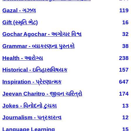
Gazal - ગઝલ
119
Gift (સ્મૃતિ ભેટ)
16
Gochar Agochar - અગોચર વિશ્વ
32
Grammar - વ્યાકરણના પુસ્તકો
38
Health - આરોગ્ય
238
Historical - ઇતિહાસવિષયક
157
Inspiration - પ્રેરણાત્મક
647
Jeevan Charitro - જીવન ચરિત્રો
174
Jokes - વિનોદનો ટુચકા
13
Journalism - પત્રકારત્વ
12
Language Learning
15