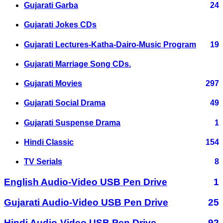
Gujarati Garba
24
Gujarati Jokes CDs
Gujarati Lectures-Katha-Dairo-Music Program
19
Gujarati Marriage Song CDs.
Gujarati Movies
297
Gujarati Social Drama
49
Gujarati Suspense Drama
1
Hindi Classic
154
TV Serials
8
English Audio-Video USB Pen Drive
1
Gujarati Audio-Video USB Pen Drive
25
Hindi Audio-Video USB Pen Drive
92