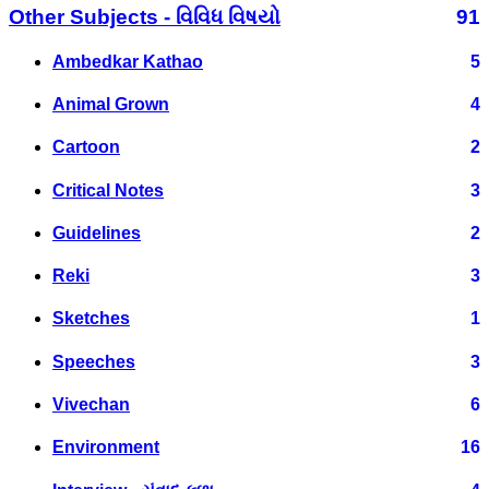
Other Subjects - વિવિધ વિષયો
91
Ambedkar Kathao
5
Animal Grown
4
Cartoon
2
Critical Notes
3
Guidelines
2
Reki
3
Sketches
1
Speeches
3
Vivechan
6
Environment
16