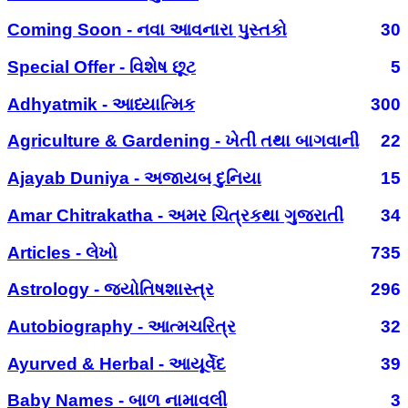
Coming Soon - નવા આવનારા પુસ્તકો
30
Special Offer - વિશેષ છૂટ
5
Adhyatmik - આધ્યાત્મિક
300
Agriculture & Gardening - ખેતી તથા બાગવાની
22
Ajayab Duniya - અજાયબ દુનિયા
15
Amar Chitrakatha - અમર ચિત્રકથા ગુજરાતી
34
Articles - લેખો
735
Astrology - જ્યોતિષશાસ્ત્ર
296
Autobiography - આત્મચરિત્ર
32
Ayurved & Herbal - આયૂર્વેદ
39
Baby Names - બાળ નામાવલી
3