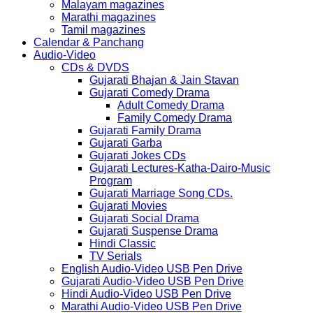
Malayam magazines
Marathi magazines
Tamil magazines
Calendar & Panchang
Audio-Video
CDs & DVDS
Gujarati Bhajan & Jain Stavan
Gujarati Comedy Drama
Adult Comedy Drama
Family Comedy Drama
Gujarati Family Drama
Gujarati Garba
Gujarati Jokes CDs
Gujarati Lectures-Katha-Dairo-Music
Program
Gujarati Marriage Song CDs.
Gujarati Movies
Gujarati Social Drama
Gujarati Suspense Drama
Hindi Classic
TV Serials
English Audio-Video USB Pen Drive
Gujarati Audio-Video USB Pen Drive
Hindi Audio-Video USB Pen Drive
Marathi Audio-Video USB Pen Drive