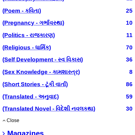
(Poem - કવિતા)
25
(Pregnancy - ગર્ભાવસ્થા)
10
(Politics - રાજકારણ)
11
(Religious - ધાર્મિક)
70
(Self Development - સ્વ વિકાસ)
36
(Sex Knowledge - કામશાસ્ત્ર)
8
(Short Stories - ટૂંકી વાર્તા)
86
(Translated - અનુવાદ)
59
(Translated Novel - વિદેશી નવલકથા)
30
Close
Magazines