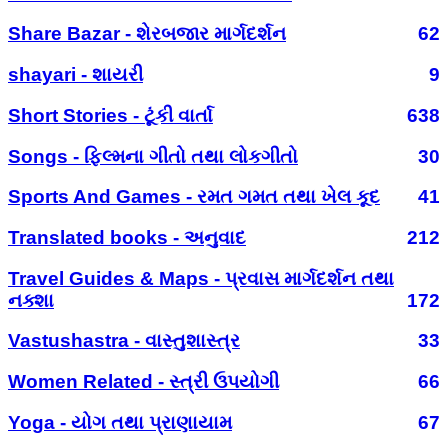
Share Bazar - શેરબજાર માર્ગદર્શન
62
shayari - શાયરી
9
Short Stories - ટૂંકી વાર્તા
638
Songs - ફિલ્મના ગીતો તથા લોકગીતો
30
Sports And Games - રમત ગમત તથા ખેલ કૂદ
41
Translated books - અનુવાદ
212
Travel Guides & Maps - પ્રવાસ માર્ગદર્શન તથા
નક્શા
172
Vastushastra - વાસ્તુશાસ્ત્ર
33
Women Related - સ્ત્રી ઉપયોગી
66
Yoga - યોગ તથા પ્રાણાયામ
67