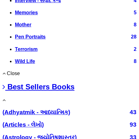
Interview - સંવાદ કળા
4
Memories
5
Mother
8
Pen Portraits
28
Terrorism
2
Wild Life
8
Close
Best Sellers Books
(Adhyatmik - આધ્યાત્મિક)
43
(Articles - લેખો)
93
(Astrology - જ્યોતિષશાસ્ત્ર)
33