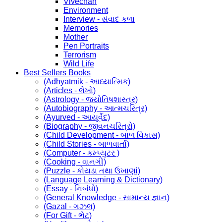
Vivechan
Environment
Interview - સંવાદ કળા
Memories
Mother
Pen Portraits
Terrorism
Wild Life
Best Sellers Books
(Adhyatmik - આધ્યાત્મિક)
(Articles - લેખો)
(Astrology - જ્યોતિષશાસ્ત્ર)
(Autobiography - આત્મચરિત્ર)
(Ayurved - આયૂર્વેદ)
(Biography - જીવનચરિત્રો)
(Child Development - બાળ વિકાસ)
(Child Stories - બાળવાર્તા)
(Computer - કમ્પ્યુટર )
(Cooking - વાનગી)
(Puzzle - કોયડા તથા ઉખાણાં)
(Language Learning & Dictionary)
(Essay - નિબંધો)
(General Knowledge - સામાન્ય જ્ઞાન)
(Gazal - ગઝલ)
(For Gift - ભેટ)