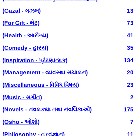
(Gazal - ગઝલ)
13
(For Gift - ભેટ)
73
(Health - આરોગ્ય)
41
(Comedy - હાસ્ય)
35
(Inspiration - પ્રેરણાત્મક)
134
(Management - વ્યવસ્થા સંચાલન)
20
(Miscellaneous - વિવિધ વિષય)
23
(Music - સંગીત)
2
(Novels - નવલકથા તથા નવલિકાઓ)
175
(Osho - ઓશો)
7
(Philosophy - તત્ત્વજ્ઞાન)
11