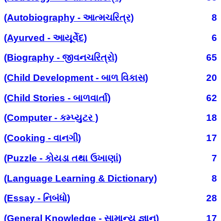
(Autobiography - આત્મચરિત્ર)
8
(Ayurved - આયૂર્વેદ)
6
(Biography - જીવનચરિત્રો)
65
(Child Development - બાળ વિકાસ)
20
(Child Stories - બાળવાર્તા)
62
(Computer - કમ્પ્યુટર )
18
(Cooking - વાનગી)
17
(Puzzle - કોયડા તથા ઉખાણાં)
7
(Language Learning & Dictionary)
8
(Essay - નિબંધો)
28
(General Knowledge - સામાન્ય જ્ઞાન)
17