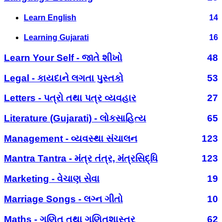
Learn English
14
Learning Gujarati
16
Learn Your Self - જાતે શીખો
48
Legal - કાયદાને લગતા પુસ્તકો
53
Letters - પત્રો તથા પત્ર વ્યવહાર
27
Literature (Gujarati) - લોકસાહિત્ય
65
Management - વ્યવસ્થા સંચાલન
123
Mantra Tantra - મંત્ર તંત્ર, મંત્રસિદ્ધિ
123
Marketing - વેચાણ સેવા
19
Marriage Songs - લગ્ન ગીતો
10
Maths - ગણિત તથા ગણિતશાસ્ત્ર
62