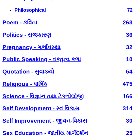
Philosophical
72
Poem - કવિતા
263
Politics - રાજકારણ
36
Pregnancy - ગર્ભાવસ્થા
32
Public Speaking - વક્તુત્વ કળા
10
Quotation - સુવાક્યો
54
Religious - ધાર્મિક
475
Science - વિજ્ઞાન તથા ટેકનોલોજી
166
Self Development - સ્વ વિકાસ
314
Self Improvement - જીવન-વિકાસ
30
Sex Education - જાતીય માર્ગદર્શન
25