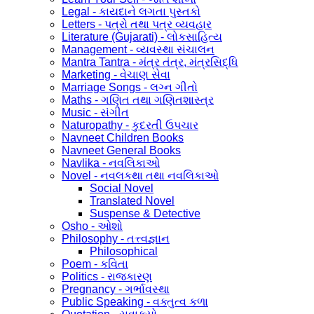
Legal - કાયદાને લગતા પુસ્તકો
Letters - પત્રો તથા પત્ર વ્યવહાર
Literature (Gujarati) - લોકસાહિત્ય
Management - વ્યવસ્થા સંચાલન
Mantra Tantra - મંત્ર તંત્ર, મંત્રસિદ્ધિ
Marketing - વેચાણ સેવા
Marriage Songs - લગ્ન ગીતો
Maths - ગણિત તથા ગણિતશાસ્ત્ર
Music - સંગીત
Naturopathy - કુદરતી ઉપચાર
Navneet Children Books
Navneet General Books
Navlika - નવલિકાઓ
Novel - નવલકથા તથા નવલિકાઓ
Social Novel
Translated Novel
Suspense & Detective
Osho - ઓશો
Philosophy - તત્ત્વજ્ઞાન
Philosophical
Poem - કવિતા
Politics - રાજકારણ
Pregnancy - ગર્ભાવસ્થા
Public Speaking - વક્તુત્વ કળા