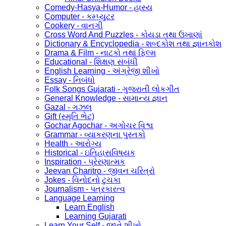
Comedy-Hasya-Humor - હાસ્ય
Computer - કમ્પ્યુટર
Cookery - વાનગી
Cross Word And Puzzles - કોયડા તથા ઉખાણાં
Dictionary & Encyclopedia - શબ્દકોશ તથા જ્ઞાનકોશ
Drama & Film - નાટકો તથા ફિલ્મ
Educational - શિક્ષણ સંબંધી
English Learning - અંગ્રેજી શીખો
Essay - નિબંધો
Folk Songs Gujarati - ગુજરાતી લોકગીત
General Knowledge - સામાન્ય જ્ઞાન
Gazal - ગઝલ
Gift (સ્મૃતિ ભેટ)
Gochar Agochar - અગોચર વિશ્વ
Grammar - વ્યાકરણના પુસ્તકો
Health - આરોગ્ય
Historical - ઇતિહાસવિષયક
Inspiration - પ્રેરણાત્મક
Jeevan Charitro - જીવન ચરિત્રો
Jokes - વિનોદનો ટુચકા
Journalism - પત્રકારત્વ
Language Learning
Learn English
Learning Gujarati
Learn Your Self - જાતે શીખો