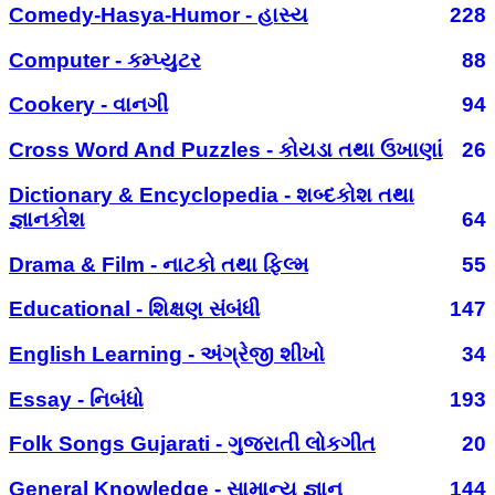
Comedy-Hasya-Humor - હાસ્ય
228
Computer - કમ્પ્યુટર
88
Cookery - વાનગી
94
Cross Word And Puzzles - કોયડા તથા ઉખાણાં
26
Dictionary & Encyclopedia - શબ્દકોશ તથા
જ્ઞાનકોશ
64
Drama & Film - નાટકો તથા ફિલ્મ
55
Educational - શિક્ષણ સંબંધી
147
English Learning - અંગ્રેજી શીખો
34
Essay - નિબંધો
193
Folk Songs Gujarati - ગુજરાતી લોકગીત
20
General Knowledge - સામાન્ય જ્ઞાન
144