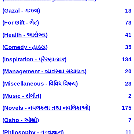
(Gazal - ગઝલ)
13
(For Gift - ભેટ)
73
(Health - આરોગ્ય)
41
(Comedy - હાસ્ય)
35
(Inspiration - પ્રેરણાત્મક)
134
(Management - વ્યવસ્થા સંચાલન)
20
(Miscellaneous - વિવિધ વિષય)
23
(Music - સંગીત)
2
(Novels - નવલકથા તથા નવલિકાઓ)
175
(Osho - ઓશો)
7
(Philosophy - તત્ત્વજ્ઞાન)
11