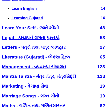
Learn English
14
Learning Gujarati
16
Learn Your Self - જાતે શીખો
48
Legal - કાયદાને લગતા પુસ્તકો
53
Letters - પત્રો તથા પત્ર વ્યવહાર
27
Literature (Gujarati) - લોકસાહિત્ય
65
Management - વ્યવસ્થા સંચાલન
123
Mantra Tantra - મંત્ર તંત્ર, મંત્રસિદ્ધિ
123
Marketing - વેચાણ સેવા
19
Marriage Songs - લગ્ન ગીતો
10
Maths - ગણિત તથા ગણિતશાસ્ત્ર
62