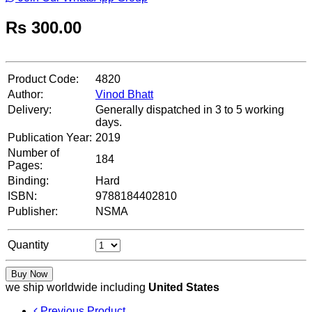
Rs
300.00
Product Code:
4820
Author:
Vinod Bhatt
Delivery:
Generally dispatched in 3 to 5 working
days.
Publication Year:
2019
Number of
184
Pages:
Binding:
Hard
ISBN:
9788184402810
Publisher:
NSMA
Quantity
Buy Now
we ship worldwide including
United States
Previous Product