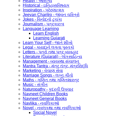
Health - આરોગ્ય
Historical - ઇતિહાસવિષયક
Inspiration - પ્રેરણાત્મક
Jeevan Charitro - જીવન ચરિત્રો
Jokes - વિનોદનો ટુચકા
Journalism - પત્રકારત્વ
Language Learning
Learn English
Learning Gujarati
Learn Your Self - જાતે શીખો
Legal - કાયદાને લગતા પુસ્તકો
Letters - પત્રો તથા પત્ર વ્યવહાર
Literature (Gujarati) - લોકસાહિત્ય
Management - વ્યવસ્થા સંચાલન
Mantra Tantra - મંત્ર તંત્ર, મંત્રસિદ્ધિ
Marketing - વેચાણ સેવા
Marriage Songs - લગ્ન ગીતો
Maths - ગણિત તથા ગણિતશાસ્ત્ર
Music - સંગીત
Naturopathy - કુદરતી ઉપચાર
Navneet Children Books
Navneet General Books
Navlika - નવલિકાઓ
Novel - નવલકથા તથા નવલિકાઓ
Social Novel