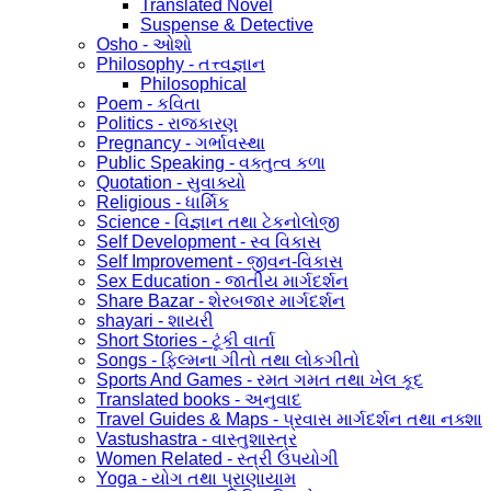
Translated Novel
Suspense & Detective
Osho - ઓશો
Philosophy - તત્ત્વજ્ઞાન
Philosophical
Poem - કવિતા
Politics - રાજકારણ
Pregnancy - ગર્ભાવસ્થા
Public Speaking - વક્તુત્વ કળા
Quotation - સુવાક્યો
Religious - ધાર્મિક
Science - વિજ્ઞાન તથા ટેકનોલોજી
Self Development - સ્વ વિકાસ
Self Improvement - જીવન-વિકાસ
Sex Education - જાતીય માર્ગદર્શન
Share Bazar - શેરબજાર માર્ગદર્શન
shayari - શાયરી
Short Stories - ટૂંકી વાર્તા
Songs - ફિલ્મના ગીતો તથા લોકગીતો
Sports And Games - રમત ગમત તથા ખેલ કૂદ
Translated books - અનુવાદ
Travel Guides & Maps - પ્રવાસ માર્ગદર્શન તથા નક્શા
Vastushastra - વાસ્તુશાસ્ત્ર
Women Related - સ્ત્રી ઉપયોગી
Yoga - યોગ તથા પ્રાણાયામ