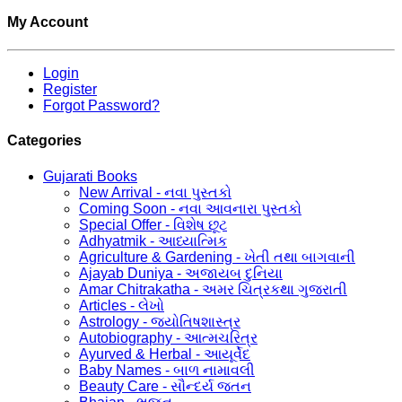
My Account
Login
Register
Forgot Password?
Categories
Gujarati Books
New Arrival - નવા પુસ્તકો
Coming Soon - નવા આવનારા પુસ્તકો
Special Offer - વિશેષ છૂટ
Adhyatmik - આધ્યાત્મિક
Agriculture & Gardening - ખેતી તથા બાગવાની
Ajayab Duniya - અજાયબ દુનિયા
Amar Chitrakatha - અમર ચિત્રકથા ગુજરાતી
Articles - લેખો
Astrology - જ્યોતિષશાસ્ત્ર
Autobiography - આત્મચરિત્ર
Ayurved & Herbal - આયૂર્વેદ
Baby Names - બાળ નામાવલી
Beauty Care - સૌન્દર્ય જતન