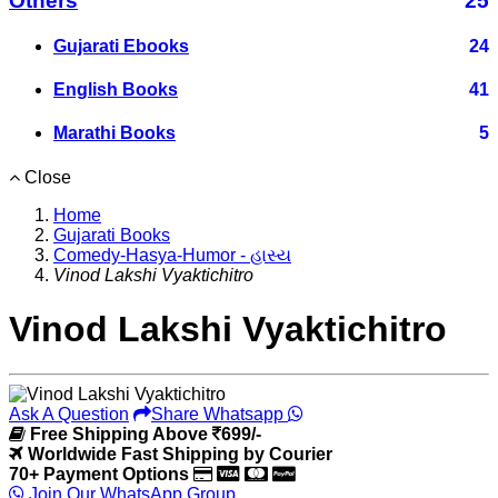
Others
25
Gujarati Ebooks
24
English Books
41
Marathi Books
5
Close
Home
Gujarati Books
Comedy-Hasya-Humor - હાસ્ય
Vinod Lakshi Vyaktichitro
Vinod Lakshi Vyaktichitro
Ask A Question
Share Whatsapp
Free Shipping Above
699/-
Worldwide Fast Shipping by Courier
70+ Payment Options
Join Our WhatsApp Group