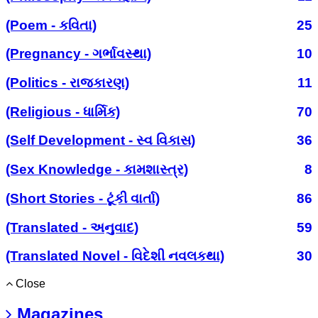
(Poem - કવિતા)
25
(Pregnancy - ગર્ભાવસ્થા)
10
(Politics - રાજકારણ)
11
(Religious - ધાર્મિક)
70
(Self Development - સ્વ વિકાસ)
36
(Sex Knowledge - કામશાસ્ત્ર)
8
(Short Stories - ટૂંકી વાર્તા)
86
(Translated - અનુવાદ)
59
(Translated Novel - વિદેશી નવલકથા)
30
Close
Magazines