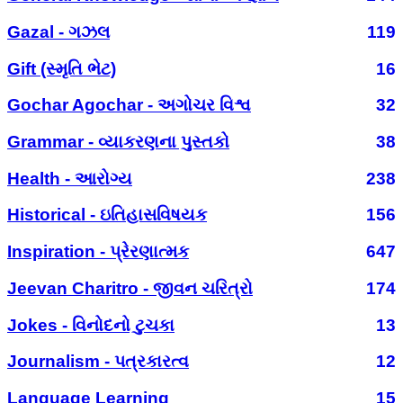
Gazal - ગઝલ
119
Gift (સ્મૃતિ ભેટ)
16
Gochar Agochar - અગોચર વિશ્વ
32
Grammar - વ્યાકરણના પુસ્તકો
38
Health - આરોગ્ય
238
Historical - ઇતિહાસવિષયક
156
Inspiration - પ્રેરણાત્મક
647
Jeevan Charitro - જીવન ચરિત્રો
174
Jokes - વિનોદનો ટુચકા
13
Journalism - પત્રકારત્વ
12
Language Learning
15