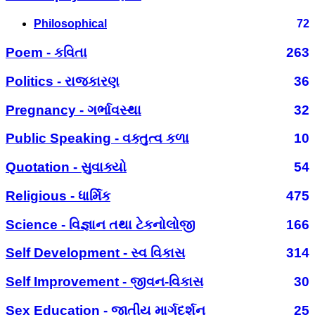
Philosophical
72
Poem - કવિતા
263
Politics - રાજકારણ
36
Pregnancy - ગર્ભાવસ્થા
32
Public Speaking - વક્તુત્વ કળા
10
Quotation - સુવાક્યો
54
Religious - ધાર્મિક
475
Science - વિજ્ઞાન તથા ટેકનોલોજી
166
Self Development - સ્વ વિકાસ
314
Self Improvement - જીવન-વિકાસ
30
Sex Education - જાતીય માર્ગદર્શન
25