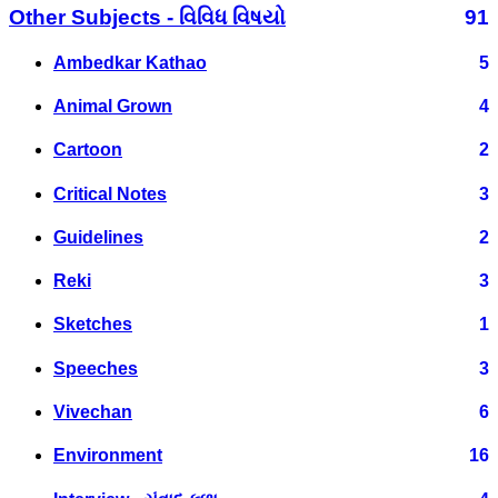
Other Subjects - વિવિધ વિષયો
91
Ambedkar Kathao
5
Animal Grown
4
Cartoon
2
Critical Notes
3
Guidelines
2
Reki
3
Sketches
1
Speeches
3
Vivechan
6
Environment
16