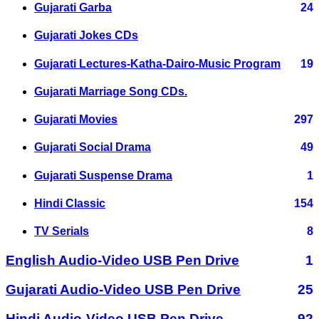
Gujarati Garba
24
Gujarati Jokes CDs
Gujarati Lectures-Katha-Dairo-Music Program
19
Gujarati Marriage Song CDs.
Gujarati Movies
297
Gujarati Social Drama
49
Gujarati Suspense Drama
1
Hindi Classic
154
TV Serials
8
English Audio-Video USB Pen Drive
1
Gujarati Audio-Video USB Pen Drive
25
Hindi Audio-Video USB Pen Drive
92