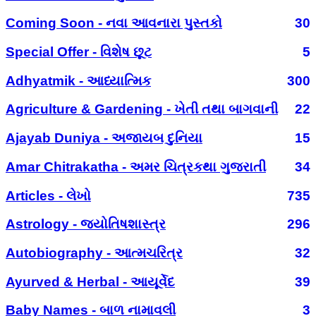
Coming Soon - નવા આવનારા પુસ્તકો
30
Special Offer - વિશેષ છૂટ
5
Adhyatmik - આધ્યાત્મિક
300
Agriculture & Gardening - ખેતી તથા બાગવાની
22
Ajayab Duniya - અજાયબ દુનિયા
15
Amar Chitrakatha - અમર ચિત્રકથા ગુજરાતી
34
Articles - લેખો
735
Astrology - જ્યોતિષશાસ્ત્ર
296
Autobiography - આત્મચરિત્ર
32
Ayurved & Herbal - આયૂર્વેદ
39
Baby Names - બાળ નામાવલી
3