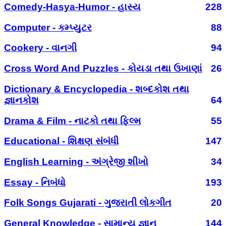
Comedy-Hasya-Humor - હાસ્ય
228
Computer - કમ્પ્યુટર
88
Cookery - વાનગી
94
Cross Word And Puzzles - કોયડા તથા ઉખાણાં
26
Dictionary & Encyclopedia - શબ્દકોશ તથા
જ્ઞાનકોશ
64
Drama & Film - નાટકો તથા ફિલ્મ
55
Educational - શિક્ષણ સંબંધી
147
English Learning - અંગ્રેજી શીખો
34
Essay - નિબંધો
193
Folk Songs Gujarati - ગુજરાતી લોકગીત
20
General Knowledge - સામાન્ય જ્ઞાન
144