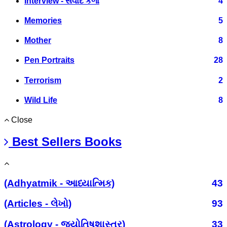
Interview - સંવાદ કળા
4
Memories
5
Mother
8
Pen Portraits
28
Terrorism
2
Wild Life
8
Close
Best Sellers Books
(Adhyatmik - આધ્યાત્મિક)
43
(Articles - લેખો)
93
(Astrology - જ્યોતિષશાસ્ત્ર)
33