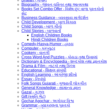
Bhajan - ભજન
Biography - જીવન ચરિત્ર તથા આત્મકથા
Books Set Combo Offer - વિશેષ છૂટ વાળા પુસ્તકોનો
સેટ
Business Guidance - વ્યવસાય માર્ગદર્શન
Child Development - બાળ વિકાસ
Child Songs - બાળ ગીતો
Child Stories - બાળવાર્તા
English Children Books
Hindi Children Books
Comedy-Hasya-Humor - હાસ્ય
Computer - કમ્પ્યુટર
Cookery - વાનગી
Cross Word And Puzzles - કોયડા તથા ઉખાણાં
Dictionary & Encyclopedia - શબ્દકોશ તથા જ્ઞાનકોશ
Drama & Film - નાટકો તથા ફિલ્મ
Educational - શિક્ષણ સંબંધી
English Learning - અંગ્રેજી શીખો
Essay - નિબંધો
Folk Songs Gujarati - ગુજરાતી લોકગીત
General Knowledge - સામાન્ય જ્ઞાન
Gazal - ગઝલ
Gift (સ્મૃતિ ભેટ)
Gochar Agochar - અગોચર વિશ્વ
Grammar - વ્યાકરણના પુસ્તકો