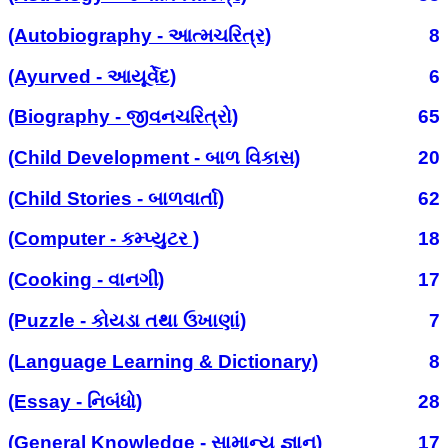
(Autobiography - આત્મચરિત્ર)
8
(Ayurved - આયૂર્વેદ)
6
(Biography - જીવનચરિત્રો)
65
(Child Development - બાળ વિકાસ)
20
(Child Stories - બાળવાર્તા)
62
(Computer - કમ્પ્યુટર )
18
(Cooking - વાનગી)
17
(Puzzle - કોયડા તથા ઉખાણાં)
7
(Language Learning & Dictionary)
8
(Essay - નિબંધો)
28
(General Knowledge - સામાન્ય જ્ઞાન)
17