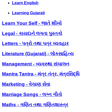
Learn English
Learning Gujarati
Learn Your Self - જાતે શીખો
Legal - કાયદાને લગતા પુસ્તકો
Letters - પત્રો તથા પત્ર વ્યવહાર
Literature (Gujarati) - લોકસાહિત્ય
Management - વ્યવસ્થા સંચાલન
Mantra Tantra - મંત્ર તંત્ર, મંત્રસિદ્ધિ
Marketing - વેચાણ સેવા
Marriage Songs - લગ્ન ગીતો
Maths - ગણિત તથા ગણિતશાસ્ત્ર