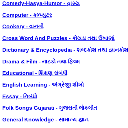
Comedy-Hasya-Humor - હાસ્ય
Computer - કમ્પ્યુટર
Cookery - વાનગી
Cross Word And Puzzles - કોયડા તથા ઉખાણાં
Dictionary & Encyclopedia - શબ્દકોશ તથા જ્ઞાનકો
Drama & Film - નાટકો તથા ફિલ્મ
Educational - શિક્ષણ સંબંધી
English Learning - અંગ્રેજી શીખો
Essay - નિબંધો
Folk Songs Gujarati - ગુજરાતી લોકગીત
General Knowledge - સામાન્ય જ્ઞાન