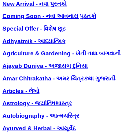
New Arrival - નવા પુસ્તકો
Coming Soon - નવા આવનારા પુસ્તકો
Special Offer - વિશેષ છૂટ
Adhyatmik - આધ્યાત્મિક
Agriculture & Gardening - ખેતી તથા બાગવાની
Ajayab Duniya - અજાયબ દુનિયા
Amar Chitrakatha - અમર ચિત્રકથા ગુજરાતી
Articles - લેખો
Astrology - જ્યોતિષશાસ્ત્ર
Autobiography - આત્મચરિત્ર
Ayurved & Herbal - આયૂર્વેદ