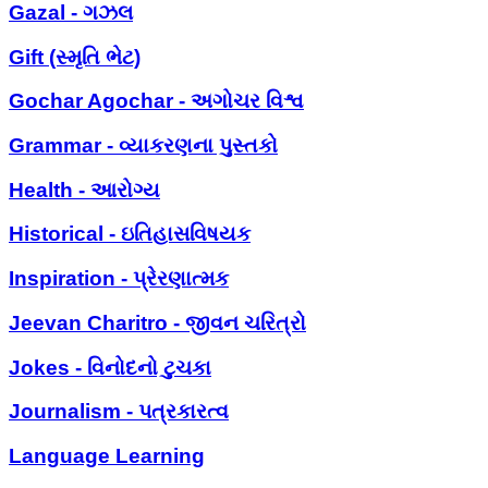
Gazal - ગઝલ
Gift (સ્મૃતિ ભેટ)
Gochar Agochar - અગોચર વિશ્વ
Grammar - વ્યાકરણના પુસ્તકો
Health - આરોગ્ય
Historical - ઇતિહાસવિષયક
Inspiration - પ્રેરણાત્મક
Jeevan Charitro - જીવન ચરિત્રો
Jokes - વિનોદનો ટુચકા
Journalism - પત્રકારત્વ
Language Learning