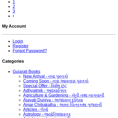
1
2
3
My Account
Login
Register
Forgot Password?
Categories
Gujarati Books
New Arrival - નવા પુસ્તકો
Coming Soon - નવા આવનારા પુસ્તકો
Special Offer - વિશેષ છૂટ
Adhyatmik - આધ્યાત્મિક
Agriculture & Gardening - ખેતી તથા બાગવાની
Ajayab Duniya - અજાયબ દુનિયા
Amar Chitrakatha - અમર ચિત્રકથા ગુજરાતી
Articles - લેખો
Astrology - જ્યોતિષશાસ્ત્ર