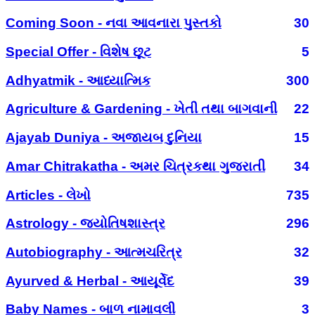
Coming Soon - નવા આવનારા પુસ્તકો
30
Special Offer - વિશેષ છૂટ
5
Adhyatmik - આધ્યાત્મિક
300
Agriculture & Gardening - ખેતી તથા બાગવાની
22
Ajayab Duniya - અજાયબ દુનિયા
15
Amar Chitrakatha - અમર ચિત્રકથા ગુજરાતી
34
Articles - લેખો
735
Astrology - જ્યોતિષશાસ્ત્ર
296
Autobiography - આત્મચરિત્ર
32
Ayurved & Herbal - આયૂર્વેદ
39
Baby Names - બાળ નામાવલી
3