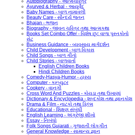
Autobiography - આત્મચરિત્ર
Ayurved & Herbal - આયૂર્વેદ
Baby Names - બાળ નામાવલી
Beauty Care - સૌન્દર્ય જતન
Bhajan - ભજન
Biography - જીવન ચરિત્ર તથા આત્મકથા
Books Set Combo Offer - વિશેષ છૂટ વાળા પુસ્તકોનો
સેટ
Business Guidance - વ્યવસાય માર્ગદર્શન
Child Development - બાળ વિકાસ
Child Songs - બાળ ગીતો
Child Stories - બાળવાર્તા
English Children Books
Hindi Children Books
Comedy-Hasya-Humor - હાસ્ય
Computer - કમ્પ્યુટર
Cookery - વાનગી
Cross Word And Puzzles - કોયડા તથા ઉખાણાં
Dictionary & Encyclopedia - શબ્દકોશ તથા જ્ઞાનકોશ
Drama & Film - નાટકો તથા ફિલ્મ
Educational - શિક્ષણ સંબંધી
English Learning - અંગ્રેજી શીખો
Essay - નિબંધો
Folk Songs Gujarati - ગુજરાતી લોકગીત
General Knowledge - સામાન્ય જ્ઞાન