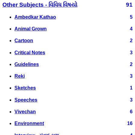
Other Subjects - વિવિધ વિષયો
91
Ambedkar Kathao
5
Animal Grown
4
Cartoon
2
Critical Notes
3
Guidelines
2
Reki
3
Sketches
1
Speeches
3
Vivechan
6
Environment
16