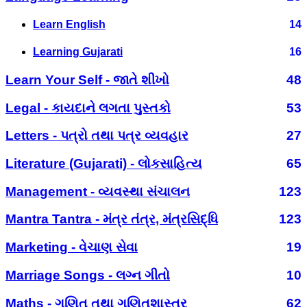
Learn English
14
Learning Gujarati
16
Learn Your Self - જાતે શીખો
48
Legal - કાયદાને લગતા પુસ્તકો
53
Letters - પત્રો તથા પત્ર વ્યવહાર
27
Literature (Gujarati) - લોકસાહિત્ય
65
Management - વ્યવસ્થા સંચાલન
123
Mantra Tantra - મંત્ર તંત્ર, મંત્રસિદ્ધિ
123
Marketing - વેચાણ સેવા
19
Marriage Songs - લગ્ન ગીતો
10
Maths - ગણિત તથા ગણિતશાસ્ત્ર
62