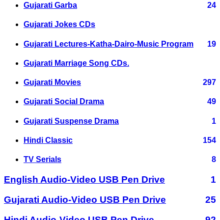
Gujarati Garba
24
Gujarati Jokes CDs
Gujarati Lectures-Katha-Dairo-Music Program
19
Gujarati Marriage Song CDs.
Gujarati Movies
297
Gujarati Social Drama
49
Gujarati Suspense Drama
1
Hindi Classic
154
TV Serials
8
English Audio-Video USB Pen Drive
1
Gujarati Audio-Video USB Pen Drive
25
Hindi Audio-Video USB Pen Drive
92