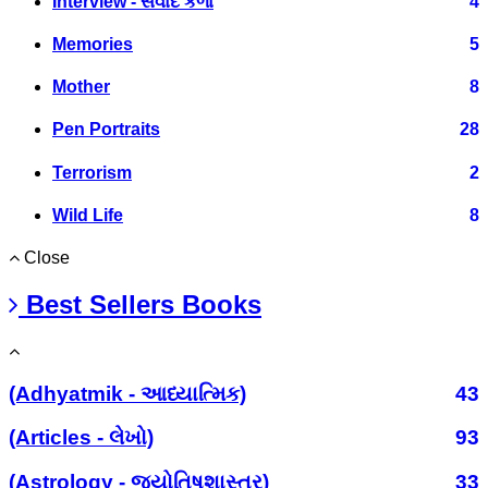
Interview - સંવાદ કળા
4
Memories
5
Mother
8
Pen Portraits
28
Terrorism
2
Wild Life
8
Close
Best Sellers Books
(Adhyatmik - આધ્યાત્મિક)
43
(Articles - લેખો)
93
(Astrology - જ્યોતિષશાસ્ત્ર)
33