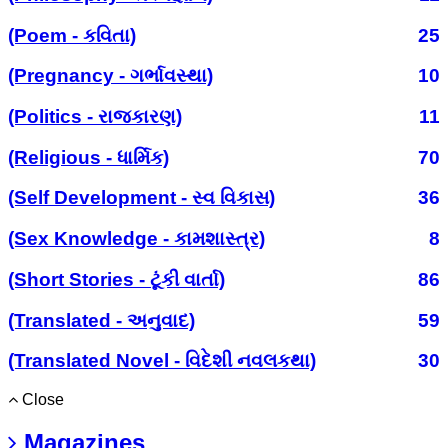
(Poem - કવિતા)
25
(Pregnancy - ગર્ભાવસ્થા)
10
(Politics - રાજકારણ)
11
(Religious - ધાર્મિક)
70
(Self Development - સ્વ વિકાસ)
36
(Sex Knowledge - કામશાસ્ત્ર)
8
(Short Stories - ટૂંકી વાર્તા)
86
(Translated - અનુવાદ)
59
(Translated Novel - વિદેશી નવલકથા)
30
Close
Magazines