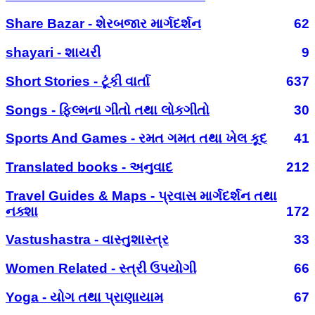
Share Bazar - શેરબજાર માર્ગદર્શન
62
shayari - શાયરી
9
Short Stories - ટૂંકી વાર્તા
637
Songs - ફિલ્મના ગીતો તથા લોકગીતો
30
Sports And Games - રમત ગમત તથા ખેલ કૂદ
41
Translated books - અનુવાદ
212
Travel Guides & Maps - પ્રવાસ માર્ગદર્શન તથા
નક્શા
172
Vastushastra - વાસ્તુશાસ્ત્ર
33
Women Related - સ્ત્રી ઉપયોગી
66
Yoga - યોગ તથા પ્રાણાયામ
67