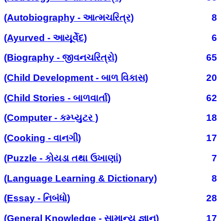
(Autobiography - આત્મચરિત્ર)
8
(Ayurved - આયૂર્વેદ)
6
(Biography - જીવનચરિત્રો)
65
(Child Development - બાળ વિકાસ)
20
(Child Stories - બાળવાર્તા)
62
(Computer - કમ્પ્યુટર )
18
(Cooking - વાનગી)
17
(Puzzle - કોયડા તથા ઉખાણાં)
7
(Language Learning & Dictionary)
8
(Essay - નિબંધો)
28
(General Knowledge - સામાન્ય જ્ઞાન)
17