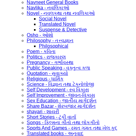
Navneet General Books
Navlika - નવલિકાઓ
Novel - નવલકથા તથા નવલિકાઓ
Social Novel
Translated Novel
Suspense & Detective
Osho - ઓશો
Philosophy - તત્ત્વજ્ઞાન
Philosophical
Poem - કવિતા
Politics - રાજકારણ
Pregnancy - ગર્ભાવસ્થા
Public Speaking - વક્તુત્વ કળા
Quotation - સુવાક્યો
Religious - ધાર્મિક
Science - વિજ્ઞાન તથા ટેકનોલોજી
Self Development - સ્વ વિકાસ
Self Improvement - જીવન-વિકાસ
Sex Education - જાતીય માર્ગદર્શન
Share Bazar - શેરબજાર માર્ગદર્શન
shayari - શાયરી
Short Stories - ટૂંકી વાર્તા
Songs - ફિલ્મના ગીતો તથા લોકગીતો
Sports And Games - રમત ગમત તથા ખેલ કૂદ
Translated books - અનુવાદ