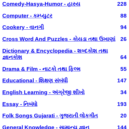
Comedy-Hasya-Humor - હાસ્ય
228
Computer - કમ્પ્યુટર
88
Cookery - વાનગી
94
Cross Word And Puzzles - કોયડા તથા ઉખાણાં
26
Dictionary & Encyclopedia - શબ્દકોશ તથા
જ્ઞાનકોશ
64
Drama & Film - નાટકો તથા ફિલ્મ
55
Educational - શિક્ષણ સંબંધી
147
English Learning - અંગ્રેજી શીખો
34
Essay - નિબંધો
193
Folk Songs Gujarati - ગુજરાતી લોકગીત
20
General Knowledge - સામાન્ય જ્ઞાન
144