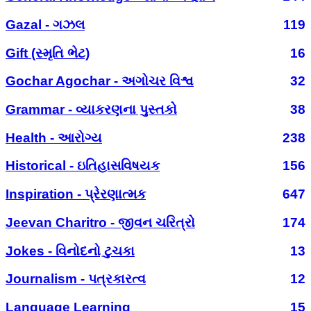
Gazal - ગઝલ
119
Gift (સ્મૃતિ ભેટ)
16
Gochar Agochar - અગોચર વિશ્વ
32
Grammar - વ્યાકરણના પુસ્તકો
38
Health - આરોગ્ય
238
Historical - ઇતિહાસવિષયક
156
Inspiration - પ્રેરણાત્મક
647
Jeevan Charitro - જીવન ચરિત્રો
174
Jokes - વિનોદનો ટુચકા
13
Journalism - પત્રકારત્વ
12
Language Learning
15