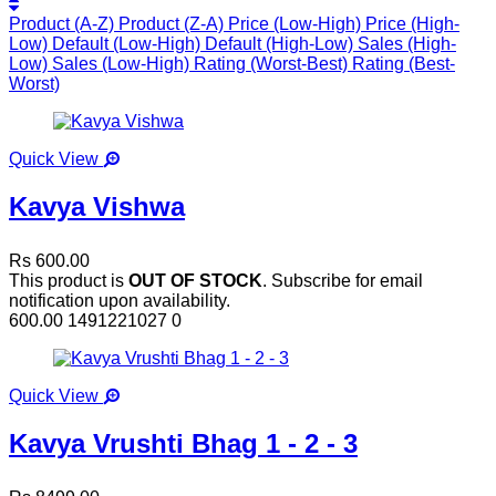
Product (A-Z)
Product (Z-A)
Price (Low-High)
Price (High-
Low)
Default (Low-High)
Default (High-Low)
Sales (High-
Low)
Sales (Low-High)
Rating (Worst-Best)
Rating (Best-
Worst)
Quick View
Kavya Vishwa
Rs 600.00
This product is
OUT OF STOCK
. Subscribe for email
notification upon availability.
600.00
1491221027
0
Quick View
Kavya Vrushti Bhag 1 - 2 - 3