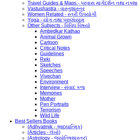
Travel Guides & Maps - પ્રવાસ માર્ગદર્શન તથા નક્શા
Vastushastra - વાસ્તુશાસ્ત્ર
Women Related - સ્ત્રી ઉપયોગી
Yoga - યોગ તથા પ્રાણાયામ
Other Subjects - વિવિધ વિષયો
Ambedkar Kathao
Animal Grown
Cartoon
Critical Notes
Guidelines
Reki
Sketches
Speeches
Vivechan
Environment
Interview - સંવાદ કળા
Memories
Mother
Pen Portraits
Terrorism
Wild Life
Best Sellers Books
(Adhyatmik - આધ્યાત્મિક)
(Articles - લેખો)
(Astrology - જ્યોતિષશાસ્ત્ર)