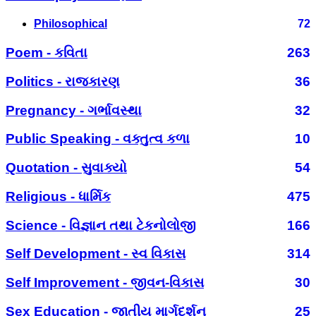
Philosophical
72
Poem - કવિતા
263
Politics - રાજકારણ
36
Pregnancy - ગર્ભાવસ્થા
32
Public Speaking - વક્તુત્વ કળા
10
Quotation - સુવાક્યો
54
Religious - ધાર્મિક
475
Science - વિજ્ઞાન તથા ટેકનોલોજી
166
Self Development - સ્વ વિકાસ
314
Self Improvement - જીવન-વિકાસ
30
Sex Education - જાતીય માર્ગદર્શન
25