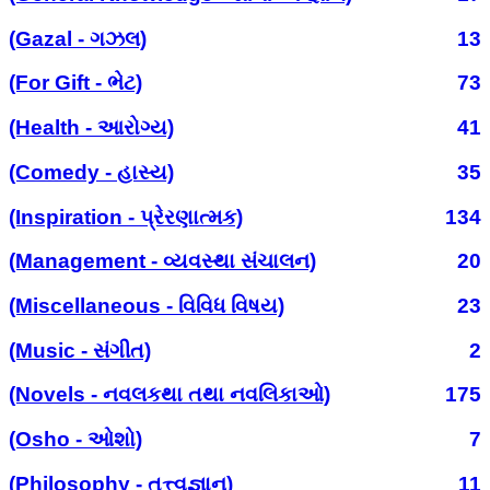
(Gazal - ગઝલ)
13
(For Gift - ભેટ)
73
(Health - આરોગ્ય)
41
(Comedy - હાસ્ય)
35
(Inspiration - પ્રેરણાત્મક)
134
(Management - વ્યવસ્થા સંચાલન)
20
(Miscellaneous - વિવિધ વિષય)
23
(Music - સંગીત)
2
(Novels - નવલકથા તથા નવલિકાઓ)
175
(Osho - ઓશો)
7
(Philosophy - તત્ત્વજ્ઞાન)
11