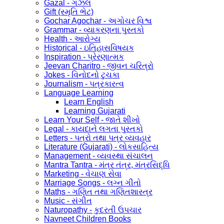
Gazal - ગઝલ
Gift (સ્મૃતિ ભેટ)
Gochar Agochar - અગોચર વિશ્વ
Grammar - વ્યાકરણના પુસ્તકો
Health - આરોગ્ય
Historical - ઇતિહાસવિષયક
Inspiration - પ્રેરણાત્મક
Jeevan Charitro - જીવન ચરિત્રો
Jokes - વિનોદનો ટુચકા
Journalism - પત્રકારત્વ
Language Learning
Learn English
Learning Gujarati
Learn Your Self - જાતે શીખો
Legal - કાયદાને લગતા પુસ્તકો
Letters - પત્રો તથા પત્ર વ્યવહાર
Literature (Gujarati) - લોકસાહિત્ય
Management - વ્યવસ્થા સંચાલન
Mantra Tantra - મંત્ર તંત્ર, મંત્રસિદ્ધિ
Marketing - વેચાણ સેવા
Marriage Songs - લગ્ન ગીતો
Maths - ગણિત તથા ગણિતશાસ્ત્ર
Music - સંગીત
Naturopathy - કુદરતી ઉપચાર
Navneet Children Books