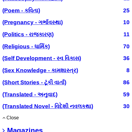
(Poem - કવિતા)
25
(Pregnancy - ગર્ભાવસ્થા)
10
(Politics - રાજકારણ)
11
(Religious - ધાર્મિક)
70
(Self Development - સ્વ વિકાસ)
36
(Sex Knowledge - કામશાસ્ત્ર)
8
(Short Stories - ટૂંકી વાર્તા)
86
(Translated - અનુવાદ)
59
(Translated Novel - વિદેશી નવલકથા)
30
Close
Magazines