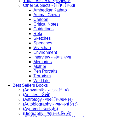
Yoga - યોગ તથા પ્રાણાયામ
Other Subjects - વિવિધ વિષયો
Ambedkar Kathao
Animal Grown
Cartoon
Critical Notes
Guidelines
Reki
Sketches
Speeches
Vivechan
Environment
Interview - સંવાદ કળા
Memories
Mother
Pen Portraits
Terrorism
Wild Life
Best Sellers Books
(Adhyatmik - આધ્યાત્મિક)
(Articles - લેખો)
(Astrology - જ્યોતિષશાસ્ત્ર)
(Autobiography - આત્મચરિત્ર)
(Ayurved - આયૂર્વેદ)
(Biography - જીવનચરિત્રો)