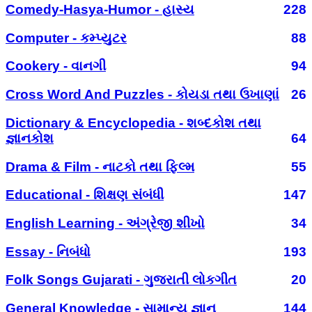
Comedy-Hasya-Humor - હાસ્ય
228
Computer - કમ્પ્યુટર
88
Cookery - વાનગી
94
Cross Word And Puzzles - કોયડા તથા ઉખાણાં
26
Dictionary & Encyclopedia - શબ્દકોશ તથા
જ્ઞાનકોશ
64
Drama & Film - નાટકો તથા ફિલ્મ
55
Educational - શિક્ષણ સંબંધી
147
English Learning - અંગ્રેજી શીખો
34
Essay - નિબંધો
193
Folk Songs Gujarati - ગુજરાતી લોકગીત
20
General Knowledge - સામાન્ય જ્ઞાન
144