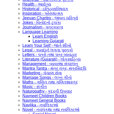
Health - આરોગ્ય
Historical - ઇતિહાસવિષયક
Inspiration - પ્રેરણાત્મક
Jeevan Charitro - જીવન ચરિત્રો
Jokes - વિનોદનો ટુચકા
Journalism - પત્રકારત્વ
Language Learning
Learn English
Learning Gujarati
Learn Your Self - જાતે શીખો
Legal - કાયદાને લગતા પુસ્તકો
Letters - પત્રો તથા પત્ર વ્યવહાર
Literature (Gujarati) - લોકસાહિત્ય
Management - વ્યવસ્થા સંચાલન
Mantra Tantra - મંત્ર તંત્ર, મંત્રસિદ્ધિ
Marketing - વેચાણ સેવા
Marriage Songs - લગ્ન ગીતો
Maths - ગણિત તથા ગણિતશાસ્ત્ર
Music - સંગીત
Naturopathy - કુદરતી ઉપચાર
Navneet Children Books
Navneet General Books
Navlika - નવલિકાઓ
Novel - નવલકથા તથા નવલિકાઓ