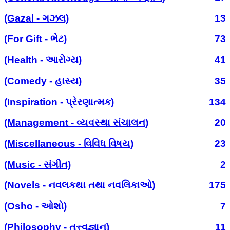
(Gazal - ગઝલ)
13
(For Gift - ભેટ)
73
(Health - આરોગ્ય)
41
(Comedy - હાસ્ય)
35
(Inspiration - પ્રેરણાત્મક)
134
(Management - વ્યવસ્થા સંચાલન)
20
(Miscellaneous - વિવિધ વિષય)
23
(Music - સંગીત)
2
(Novels - નવલકથા તથા નવલિકાઓ)
175
(Osho - ઓશો)
7
(Philosophy - તત્ત્વજ્ઞાન)
11