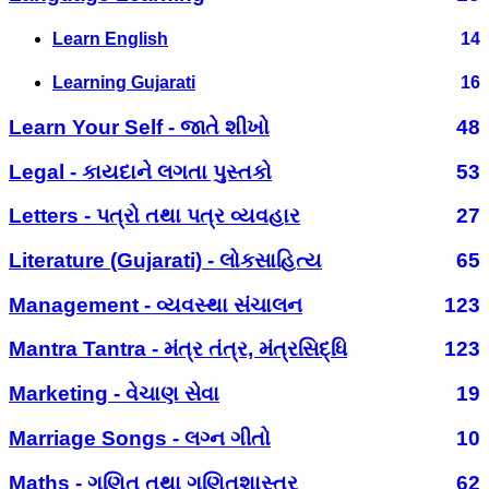
Learn English
14
Learning Gujarati
16
Learn Your Self - જાતે શીખો
48
Legal - કાયદાને લગતા પુસ્તકો
53
Letters - પત્રો તથા પત્ર વ્યવહાર
27
Literature (Gujarati) - લોકસાહિત્ય
65
Management - વ્યવસ્થા સંચાલન
123
Mantra Tantra - મંત્ર તંત્ર, મંત્રસિદ્ધિ
123
Marketing - વેચાણ સેવા
19
Marriage Songs - લગ્ન ગીતો
10
Maths - ગણિત તથા ગણિતશાસ્ત્ર
62