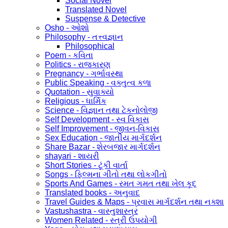
Social Novel
Translated Novel
Suspense & Detective
Osho - ઓશો
Philosophy - તત્ત્વજ્ઞાન
Philosophical
Poem - કવિતા
Politics - રાજકારણ
Pregnancy - ગર્ભાવસ્થા
Public Speaking - વક્તુત્વ કળા
Quotation - સુવાક્યો
Religious - ધાર્મિક
Science - વિજ્ઞાન તથા ટેકનોલોજી
Self Development - સ્વ વિકાસ
Self Improvement - જીવન-વિકાસ
Sex Education - જાતીય માર્ગદર્શન
Share Bazar - શેરબજાર માર્ગદર્શન
shayari - શાયરી
Short Stories - ટૂંકી વાર્તા
Songs - ફિલ્મના ગીતો તથા લોકગીતો
Sports And Games - રમત ગમત તથા ખેલ કૂદ
Translated books - અનુવાદ
Travel Guides & Maps - પ્રવાસ માર્ગદર્શન તથા નક્શા
Vastushastra - વાસ્તુશાસ્ત્ર
Women Related - સ્ત્રી ઉપયોગી