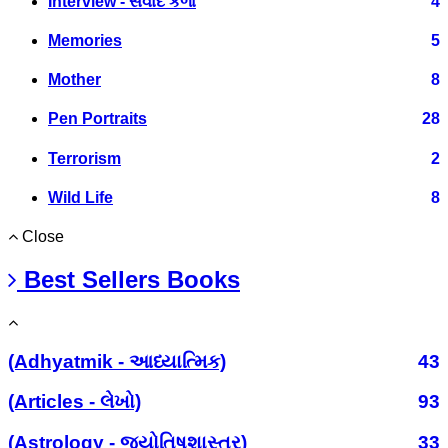
Interview - સંવાદ કળા
4
Memories
5
Mother
8
Pen Portraits
28
Terrorism
2
Wild Life
8
Close
Best Sellers Books
(Adhyatmik - આધ્યાત્મિક)
43
(Articles - લેખો)
93
(Astrology - જ્યોતિષશાસ્ત્ર)
33