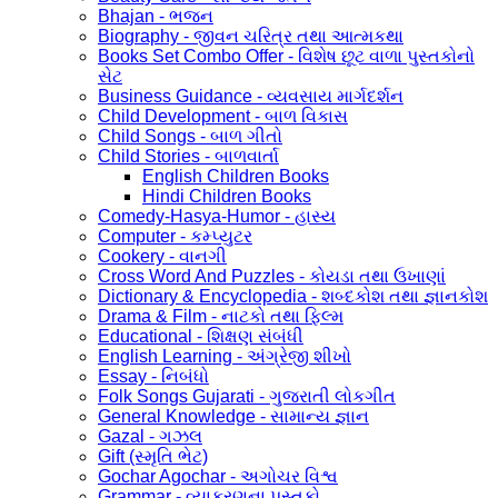
Bhajan - ભજન
Biography - જીવન ચરિત્ર તથા આત્મકથા
Books Set Combo Offer - વિશેષ છૂટ વાળા પુસ્તકોનો
સેટ
Business Guidance - વ્યવસાય માર્ગદર્શન
Child Development - બાળ વિકાસ
Child Songs - બાળ ગીતો
Child Stories - બાળવાર્તા
English Children Books
Hindi Children Books
Comedy-Hasya-Humor - હાસ્ય
Computer - કમ્પ્યુટર
Cookery - વાનગી
Cross Word And Puzzles - કોયડા તથા ઉખાણાં
Dictionary & Encyclopedia - શબ્દકોશ તથા જ્ઞાનકોશ
Drama & Film - નાટકો તથા ફિલ્મ
Educational - શિક્ષણ સંબંધી
English Learning - અંગ્રેજી શીખો
Essay - નિબંધો
Folk Songs Gujarati - ગુજરાતી લોકગીત
General Knowledge - સામાન્ય જ્ઞાન
Gazal - ગઝલ
Gift (સ્મૃતિ ભેટ)
Gochar Agochar - અગોચર વિશ્વ
Grammar - વ્યાકરણના પુસ્તકો