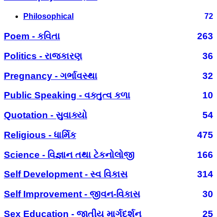
Philosophical
72
Poem - કવિતા
263
Politics - રાજકારણ
36
Pregnancy - ગર્ભાવસ્થા
32
Public Speaking - વક્તુત્વ કળા
10
Quotation - સુવાક્યો
54
Religious - ધાર્મિક
475
Science - વિજ્ઞાન તથા ટેકનોલોજી
166
Self Development - સ્વ વિકાસ
314
Self Improvement - જીવન-વિકાસ
30
Sex Education - જાતીય માર્ગદર્શન
25