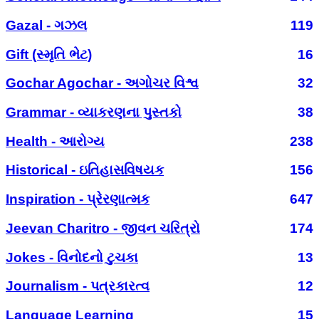
Gazal - ગઝલ
119
Gift (સ્મૃતિ ભેટ)
16
Gochar Agochar - અગોચર વિશ્વ
32
Grammar - વ્યાકરણના પુસ્તકો
38
Health - આરોગ્ય
238
Historical - ઇતિહાસવિષયક
156
Inspiration - પ્રેરણાત્મક
647
Jeevan Charitro - જીવન ચરિત્રો
174
Jokes - વિનોદનો ટુચકા
13
Journalism - પત્રકારત્વ
12
Language Learning
15