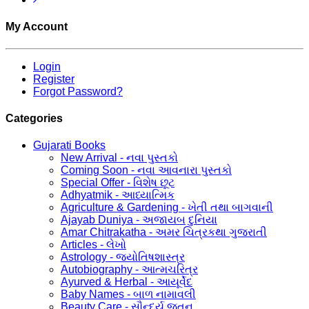
My Account
Login
Register
Forgot Password?
Categories
Gujarati Books
New Arrival - નવા પુસ્તકો
Coming Soon - નવા આવનારા પુસ્તકો
Special Offer - વિશેષ છૂટ
Adhyatmik - આધ્યાત્મિક
Agriculture & Gardening - ખેતી તથા બાગવાની
Ajayab Duniya - અજાયબ દુનિયા
Amar Chitrakatha - અમર ચિત્રકથા ગુજરાતી
Articles - લેખો
Astrology - જ્યોતિષશાસ્ત્ર
Autobiography - આત્મચરિત્ર
Ayurved & Herbal - આયૂર્વેદ
Baby Names - બાળ નામાવલી
Beauty Care - સૌન્દર્ય જતન