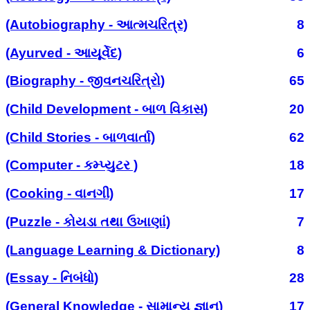
(Autobiography - આત્મચરિત્ર)
8
(Ayurved - આયૂર્વેદ)
6
(Biography - જીવનચરિત્રો)
65
(Child Development - બાળ વિકાસ)
20
(Child Stories - બાળવાર્તા)
62
(Computer - કમ્પ્યુટર )
18
(Cooking - વાનગી)
17
(Puzzle - કોયડા તથા ઉખાણાં)
7
(Language Learning & Dictionary)
8
(Essay - નિબંધો)
28
(General Knowledge - સામાન્ય જ્ઞાન)
17