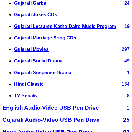
Gujarati Garba
24
Gujarati Jokes CDs
Gujarati Lectures-Katha-Dairo-Music Program
19
Gujarati Marriage Song CDs.
Gujarati Movies
297
Gujarati Social Drama
49
Gujarati Suspense Drama
1
Hindi Classic
154
TV Serials
8
English Audio-Video USB Pen Drive
1
Gujarati Audio-Video USB Pen Drive
25
Hindi Audio-Video USB Pen Drive
92