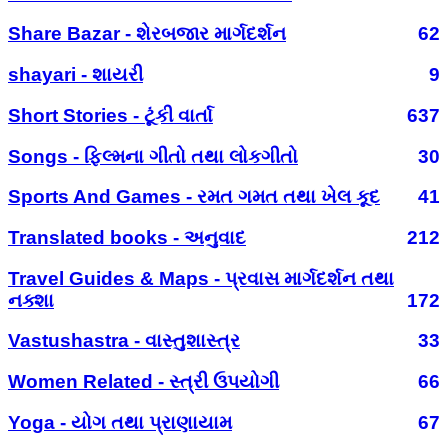
Share Bazar - શેરબજાર માર્ગદર્શન
62
shayari - શાયરી
9
Short Stories - ટૂંકી વાર્તા
637
Songs - ફિલ્મના ગીતો તથા લોકગીતો
30
Sports And Games - રમત ગમત તથા ખેલ કૂદ
41
Translated books - અનુવાદ
212
Travel Guides & Maps - પ્રવાસ માર્ગદર્શન તથા
નક્શા
172
Vastushastra - વાસ્તુશાસ્ત્ર
33
Women Related - સ્ત્રી ઉપયોગી
66
Yoga - યોગ તથા પ્રાણાયામ
67