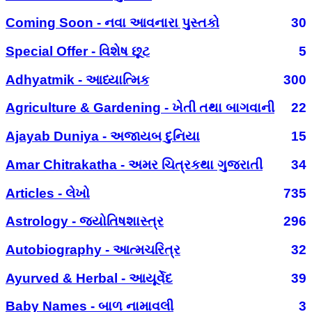
Coming Soon - નવા આવનારા પુસ્તકો
30
Special Offer - વિશેષ છૂટ
5
Adhyatmik - આધ્યાત્મિક
300
Agriculture & Gardening - ખેતી તથા બાગવાની
22
Ajayab Duniya - અજાયબ દુનિયા
15
Amar Chitrakatha - અમર ચિત્રકથા ગુજરાતી
34
Articles - લેખો
735
Astrology - જ્યોતિષશાસ્ત્ર
296
Autobiography - આત્મચરિત્ર
32
Ayurved & Herbal - આયૂર્વેદ
39
Baby Names - બાળ નામાવલી
3