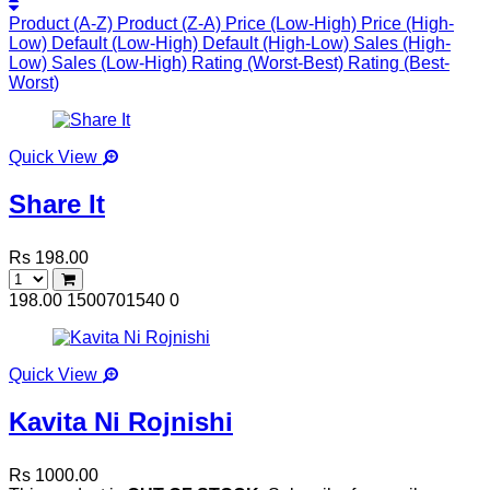
Product (A-Z)
Product (Z-A)
Price (Low-High)
Price (High-
Low)
Default (Low-High)
Default (High-Low)
Sales (High-
Low)
Sales (Low-High)
Rating (Worst-Best)
Rating (Best-
Worst)
Quick View
Share It
Rs 198.00
198.00
1500701540
0
Quick View
Kavita Ni Rojnishi
Rs 1000.00