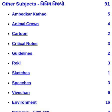
Other Subjects - વિવિધ વિષયો
91
Ambedkar Kathao
5
Animal Grown
4
Cartoon
2
Critical Notes
3
Guidelines
2
Reki
3
Sketches
1
Speeches
3
Vivechan
6
Environment
16