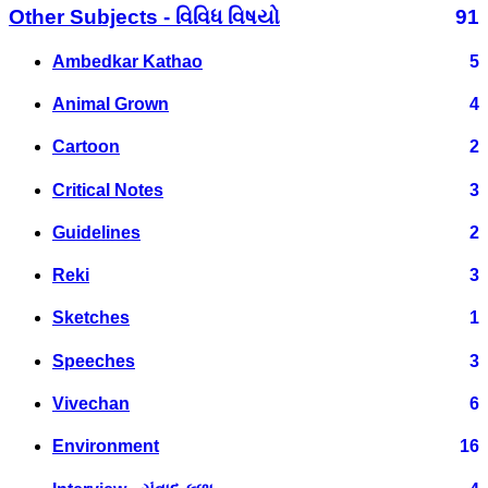
Other Subjects - વિવિધ વિષયો
91
Ambedkar Kathao
5
Animal Grown
4
Cartoon
2
Critical Notes
3
Guidelines
2
Reki
3
Sketches
1
Speeches
3
Vivechan
6
Environment
16