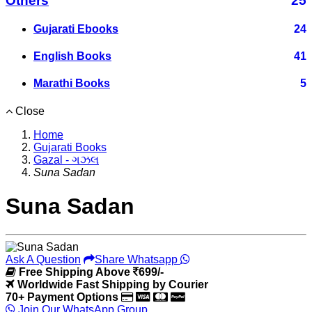
Others
25
Gujarati Ebooks
24
English Books
41
Marathi Books
5
Close
Home
Gujarati Books
Gazal - ગઝલ
Suna Sadan
Suna Sadan
Ask A Question
Share Whatsapp
Free Shipping Above
699/-
Worldwide Fast Shipping by Courier
70+ Payment Options
Join Our WhatsApp Group