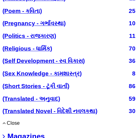
(Poem - કવિતા)
25
(Pregnancy - ગર્ભાવસ્થા)
10
(Politics - રાજકારણ)
11
(Religious - ધાર્મિક)
70
(Self Development - સ્વ વિકાસ)
36
(Sex Knowledge - કામશાસ્ત્ર)
8
(Short Stories - ટૂંકી વાર્તા)
86
(Translated - અનુવાદ)
59
(Translated Novel - વિદેશી નવલકથા)
30
Close
Magazines