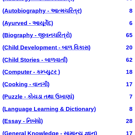
(Autobiography - આત્મચરિત્ર)
8
(Ayurved - આયૂર્વેદ)
6
(Biography - જીવનચરિત્રો)
65
(Child Development - બાળ વિકાસ)
20
(Child Stories - બાળવાર્તા)
62
(Computer - કમ્પ્યુટર )
18
(Cooking - વાનગી)
17
(Puzzle - કોયડા તથા ઉખાણાં)
7
(Language Learning & Dictionary)
8
(Essay - નિબંધો)
28
(General Knowledge - સામાન્ય જ્ઞાન)
17