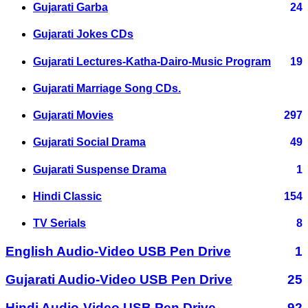
Gujarati Garba
24
Gujarati Jokes CDs
Gujarati Lectures-Katha-Dairo-Music Program
19
Gujarati Marriage Song CDs.
Gujarati Movies
297
Gujarati Social Drama
49
Gujarati Suspense Drama
1
Hindi Classic
154
TV Serials
8
English Audio-Video USB Pen Drive
1
Gujarati Audio-Video USB Pen Drive
25
Hindi Audio-Video USB Pen Drive
92