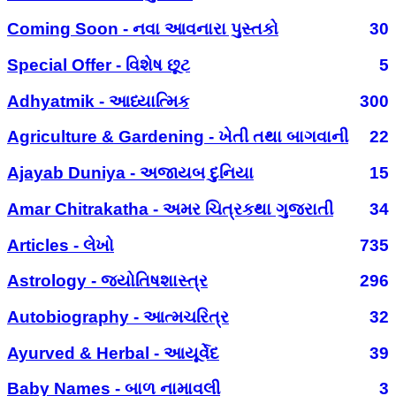
Coming Soon - નવા આવનારા પુસ્તકો
30
Special Offer - વિશેષ છૂટ
5
Adhyatmik - આધ્યાત્મિક
300
Agriculture & Gardening - ખેતી તથા બાગવાની
22
Ajayab Duniya - અજાયબ દુનિયા
15
Amar Chitrakatha - અમર ચિત્રકથા ગુજરાતી
34
Articles - લેખો
735
Astrology - જ્યોતિષશાસ્ત્ર
296
Autobiography - આત્મચરિત્ર
32
Ayurved & Herbal - આયૂર્વેદ
39
Baby Names - બાળ નામાવલી
3