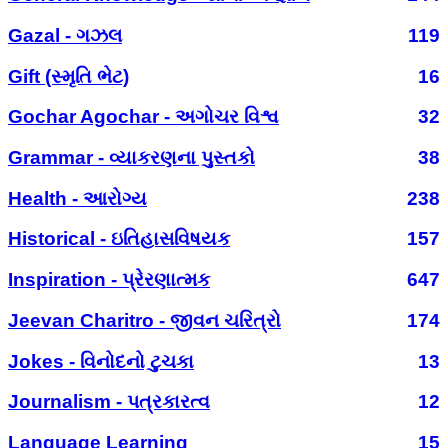
Gazal - ગઝલ
119
Gift (સ્મૃતિ ભેટ)
16
Gochar Agochar - અગોચર વિશ્વ
32
Grammar - વ્યાકરણના પુસ્તકો
38
Health - આરોગ્ય
238
Historical - ઇતિહાસવિષયક
157
Inspiration - પ્રેરણાત્મક
647
Jeevan Charitro - જીવન ચરિત્રો
174
Jokes - વિનોદનો ટુચકા
13
Journalism - પત્રકારત્વ
12
Language Learning
15