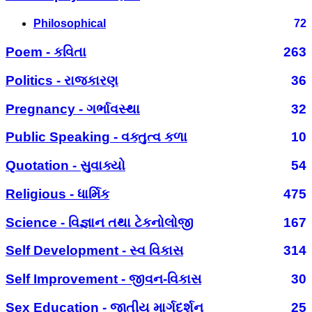
Philosophical
72
Poem - કવિતા
263
Politics - રાજકારણ
36
Pregnancy - ગર્ભાવસ્થા
32
Public Speaking - વક્તુત્વ કળા
10
Quotation - સુવાક્યો
54
Religious - ધાર્મિક
475
Science - વિજ્ઞાન તથા ટેકનોલોજી
167
Self Development - સ્વ વિકાસ
314
Self Improvement - જીવન-વિકાસ
30
Sex Education - જાતીય માર્ગદર્શન
25