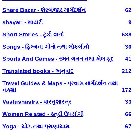
Share Bazar - શેરબજાર માર્ગદર્શન
62
shayari - શાયરી
9
Short Stories - ટૂંકી વાર્તા
638
Songs - ફિલ્મના ગીતો તથા લોકગીતો
30
Sports And Games - રમત ગમત તથા ખેલ કૂદ
41
Translated books - અનુવાદ
212
Travel Guides & Maps - પ્રવાસ માર્ગદર્શન તથા
નક્શા
172
Vastushastra - વાસ્તુશાસ્ત્ર
33
Women Related - સ્ત્રી ઉપયોગી
66
Yoga - યોગ તથા પ્રાણાયામ
67