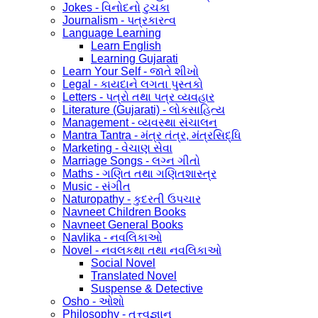
Jokes - વિનોદનો ટુચકા
Journalism - પત્રકારત્વ
Language Learning
Learn English
Learning Gujarati
Learn Your Self - જાતે શીખો
Legal - કાયદાને લગતા પુસ્તકો
Letters - પત્રો તથા પત્ર વ્યવહાર
Literature (Gujarati) - લોકસાહિત્ય
Management - વ્યવસ્થા સંચાલન
Mantra Tantra - મંત્ર તંત્ર, મંત્રસિદ્ધિ
Marketing - વેચાણ સેવા
Marriage Songs - લગ્ન ગીતો
Maths - ગણિત તથા ગણિતશાસ્ત્ર
Music - સંગીત
Naturopathy - કુદરતી ઉપચાર
Navneet Children Books
Navneet General Books
Navlika - નવલિકાઓ
Novel - નવલકથા તથા નવલિકાઓ
Social Novel
Translated Novel
Suspense & Detective
Osho - ઓશો
Philosophy - તત્ત્વજ્ઞાન