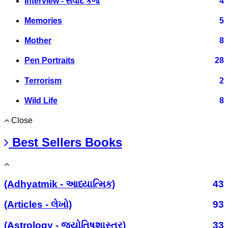
Interview - સંવાદ કળા
4
Memories
5
Mother
8
Pen Portraits
28
Terrorism
2
Wild Life
8
Close
Best Sellers Books
(Adhyatmik - આધ્યાત્મિક)
43
(Articles - લેખો)
93
(Astrology - જ્યોતિષશાસ્ત્ર)
33