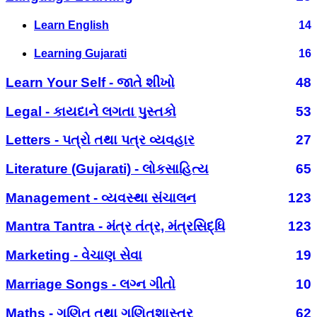
Learn English
14
Learning Gujarati
16
Learn Your Self - જાતે શીખો
48
Legal - કાયદાને લગતા પુસ્તકો
53
Letters - પત્રો તથા પત્ર વ્યવહાર
27
Literature (Gujarati) - લોકસાહિત્ય
65
Management - વ્યવસ્થા સંચાલન
123
Mantra Tantra - મંત્ર તંત્ર, મંત્રસિદ્ધિ
123
Marketing - વેચાણ સેવા
19
Marriage Songs - લગ્ન ગીતો
10
Maths - ગણિત તથા ગણિતશાસ્ત્ર
62