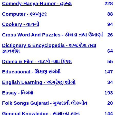
Comedy-Hasya-Humor - હાસ્ય
228
Computer - કમ્પ્યુટર
88
Cookery - વાનગી
94
Cross Word And Puzzles - કોયડા તથા ઉખાણાં
26
Dictionary & Encyclopedia - શબ્દકોશ તથા
જ્ઞાનકોશ
64
Drama & Film - નાટકો તથા ફિલ્મ
55
Educational - શિક્ષણ સંબંધી
147
English Learning - અંગ્રેજી શીખો
34
Essay - નિબંધો
193
Folk Songs Gujarati - ગુજરાતી લોકગીત
20
General Knowledge - સામાન્ય જ્ઞાન
144