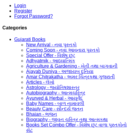
Login
Register
Forgot Password?
Categories
Gujarati Books
New Arrival - નવા પુસ્તકો
Coming Soon - નવા આવનારા પુસ્તકો
Special Offer - વિશેષ છૂટ
Adhyatmik - આધ્યાત્મિક
Agriculture & Gardening - ખેતી તથા બાગવાની
Ajayab Duniya - અજાયબ દુનિયા
Amar Chitrakatha - અમર ચિત્રકથા ગુજરાતી
Articles - લેખો
Astrology - જ્યોતિષશાસ્ત્ર
Autobiography - આત્મચરિત્ર
Ayurved & Herbal - આયૂર્વેદ
Baby Names - બાળ નામાવલી
Beauty Care - સૌન્દર્ય જતન
Bhajan - ભજન
Biography - જીવન ચરિત્ર તથા આત્મકથા
Books Set Combo Offer - વિશેષ છૂટ વાળા પુસ્તકોનો
સેટ