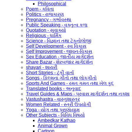
Philosophical
Poem - કવિતા
Politics - રાજકારણ
Pregnancy - ગર્ભાવસ્થા
Public Speaking - વક્તુત્વ કળા
Quotation - સુવાક્યો
Religious - ધાર્મિક
Science - વિજ્ઞાન તથા ટેકનોલોજી
Self Development - સ્વ વિકાસ
Self Improvement - જીવન-વિકાસ
Sex Education - જાતીય માર્ગદર્શન
Share Bazar - શેરબજાર માર્ગદર્શન
shayari - શાયરી
Short Stories - ટૂંકી વાર્તા
Songs - ફિલ્મના ગીતો તથા લોકગીતો
Sports And Games - રમત ગમત તથા ખેલ કૂદ
Translated books - અનુવાદ
Travel Guides & Maps - પ્રવાસ માર્ગદર્શન તથા નક્શા
Vastushastra - વાસ્તુશાસ્ત્ર
Women Related - સ્ત્રી ઉપયોગી
Yoga - યોગ તથા પ્રાણાયામ
Other Subjects - વિવિધ વિષયો
Ambedkar Kathao
Animal Grown
Cartoon