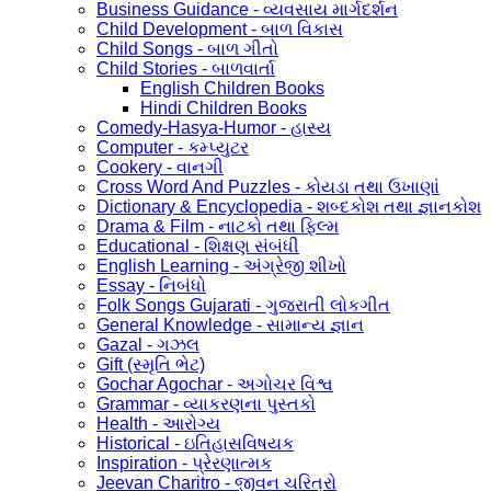
Business Guidance - વ્યવસાય માર્ગદર્શન
Child Development - બાળ વિકાસ
Child Songs - બાળ ગીતો
Child Stories - બાળવાર્તા
English Children Books
Hindi Children Books
Comedy-Hasya-Humor - હાસ્ય
Computer - કમ્પ્યુટર
Cookery - વાનગી
Cross Word And Puzzles - કોયડા તથા ઉખાણાં
Dictionary & Encyclopedia - શબ્દકોશ તથા જ્ઞાનકોશ
Drama & Film - નાટકો તથા ફિલ્મ
Educational - શિક્ષણ સંબંધી
English Learning - અંગ્રેજી શીખો
Essay - નિબંધો
Folk Songs Gujarati - ગુજરાતી લોકગીત
General Knowledge - સામાન્ય જ્ઞાન
Gazal - ગઝલ
Gift (સ્મૃતિ ભેટ)
Gochar Agochar - અગોચર વિશ્વ
Grammar - વ્યાકરણના પુસ્તકો
Health - આરોગ્ય
Historical - ઇતિહાસવિષયક
Inspiration - પ્રેરણાત્મક
Jeevan Charitro - જીવન ચરિત્રો