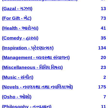
(Gazal - ગઝલ)
13
(For Gift - ભેટ)
73
(Health - આરોગ્ય)
41
(Comedy - હાસ્ય)
35
(Inspiration - પ્રેરણાત્મક)
134
(Management - વ્યવસ્થા સંચાલન)
20
(Miscellaneous - વિવિધ વિષય)
23
(Music - સંગીત)
2
(Novels - નવલકથા તથા નવલિકાઓ)
175
(Osho - ઓશો)
7
(Philosophy - તત્ત્વજ્ઞાન)
11