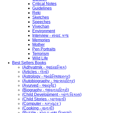
Critical Notes
Guidelines
Reki
Sketches
Speeches
Vivechan
Environment
Interview - સંવાદ કળા
Memories
Mother
Pen Portraits
Terrorism
Wild Life
Best Sellers Books
(Adhyatmik - આધ્યાત્મિક)
(Articles - લેખો)
(Astrology - જ્યોતિષશાસ્ત્ર)
(Autobiography - આત્મચરિત્ર)
(Ayurved - આયૂર્વેદ)
(Biography - જીવનચરિત્રો)
(Child Development - બાળ વિકાસ)
(Child Stories - બાળવાર્તા)
(Computer - કમ્પ્યુટર )
(Cooking - વાનગી)
(Puzzle - કોયડા તથા ઉખાણાં)