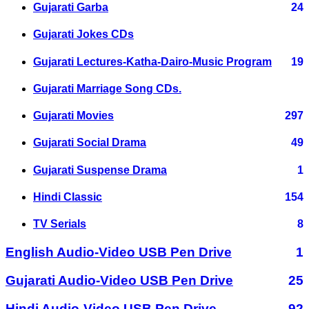
Gujarati Garba
24
Gujarati Jokes CDs
Gujarati Lectures-Katha-Dairo-Music Program
19
Gujarati Marriage Song CDs.
Gujarati Movies
297
Gujarati Social Drama
49
Gujarati Suspense Drama
1
Hindi Classic
154
TV Serials
8
English Audio-Video USB Pen Drive
1
Gujarati Audio-Video USB Pen Drive
25
Hindi Audio-Video USB Pen Drive
92