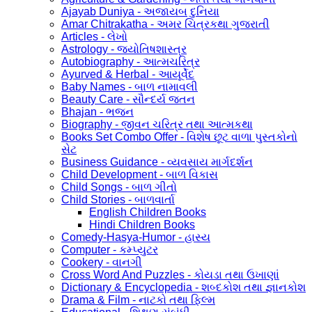
Ajayab Duniya - અજાયબ દુનિયા
Amar Chitrakatha - અમર ચિત્રકથા ગુજરાતી
Articles - લેખો
Astrology - જ્યોતિષશાસ્ત્ર
Autobiography - આત્મચરિત્ર
Ayurved & Herbal - આયૂર્વેદ
Baby Names - બાળ નામાવલી
Beauty Care - સૌન્દર્ય જતન
Bhajan - ભજન
Biography - જીવન ચરિત્ર તથા આત્મકથા
Books Set Combo Offer - વિશેષ છૂટ વાળા પુસ્તકોનો
સેટ
Business Guidance - વ્યવસાય માર્ગદર્શન
Child Development - બાળ વિકાસ
Child Songs - બાળ ગીતો
Child Stories - બાળવાર્તા
English Children Books
Hindi Children Books
Comedy-Hasya-Humor - હાસ્ય
Computer - કમ્પ્યુટર
Cookery - વાનગી
Cross Word And Puzzles - કોયડા તથા ઉખાણાં
Dictionary & Encyclopedia - શબ્દકોશ તથા જ્ઞાનકોશ
Drama & Film - નાટકો તથા ફિલ્મ