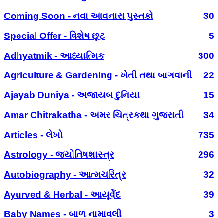
Coming Soon - નવા આવનારા પુસ્તકો
30
Special Offer - વિશેષ છૂટ
5
Adhyatmik - આધ્યાત્મિક
300
Agriculture & Gardening - ખેતી તથા બાગવાની
22
Ajayab Duniya - અજાયબ દુનિયા
15
Amar Chitrakatha - અમર ચિત્રકથા ગુજરાતી
34
Articles - લેખો
735
Astrology - જ્યોતિષશાસ્ત્ર
296
Autobiography - આત્મચરિત્ર
32
Ayurved & Herbal - આયૂર્વેદ
39
Baby Names - બાળ નામાવલી
3