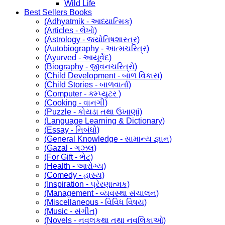
Wild Life
Best Sellers Books
(Adhyatmik - આધ્યાત્મિક)
(Articles - લેખો)
(Astrology - જ્યોતિષશાસ્ત્ર)
(Autobiography - આત્મચરિત્ર)
(Ayurved - આયૂર્વેદ)
(Biography - જીવનચરિત્રો)
(Child Development - બાળ વિકાસ)
(Child Stories - બાળવાર્તા)
(Computer - કમ્પ્યુટર )
(Cooking - વાનગી)
(Puzzle - કોયડા તથા ઉખાણાં)
(Language Learning & Dictionary)
(Essay - નિબંધો)
(General Knowledge - સામાન્ય જ્ઞાન)
(Gazal - ગઝલ)
(For Gift - ભેટ)
(Health - આરોગ્ય)
(Comedy - હાસ્ય)
(Inspiration - પ્રેરણાત્મક)
(Management - વ્યવસ્થા સંચાલન)
(Miscellaneous - વિવિધ વિષય)
(Music - સંગીત)
(Novels - નવલકથા તથા નવલિકાઓ)