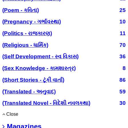
(Poem - કવિતા)
25
(Pregnancy - ગર્ભાવસ્થા)
10
(Politics - રાજકારણ)
11
(Religious - ધાર્મિક)
70
(Self Development - સ્વ વિકાસ)
36
(Sex Knowledge - કામશાસ્ત્ર)
8
(Short Stories - ટૂંકી વાર્તા)
86
(Translated - અનુવાદ)
59
(Translated Novel - વિદેશી નવલકથા)
30
Close
Magazines