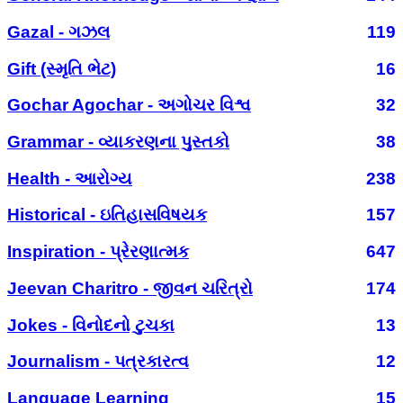
Gazal - ગઝલ
119
Gift (સ્મૃતિ ભેટ)
16
Gochar Agochar - અગોચર વિશ્વ
32
Grammar - વ્યાકરણના પુસ્તકો
38
Health - આરોગ્ય
238
Historical - ઇતિહાસવિષયક
157
Inspiration - પ્રેરણાત્મક
647
Jeevan Charitro - જીવન ચરિત્રો
174
Jokes - વિનોદનો ટુચકા
13
Journalism - પત્રકારત્વ
12
Language Learning
15