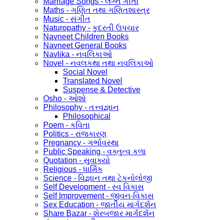
Marriage Songs - લગ્ન ગીતો
Maths - ગણિત તથા ગણિતશાસ્ત્ર
Music - સંગીત
Naturopathy - કુદરતી ઉપચાર
Navneet Children Books
Navneet General Books
Navlika - નવલિકાઓ
Novel - નવલકથા તથા નવલિકાઓ
Social Novel
Translated Novel
Suspense & Detective
Osho - ઓશો
Philosophy - તત્ત્વજ્ઞાન
Philosophical
Poem - કવિતા
Politics - રાજકારણ
Pregnancy - ગર્ભાવસ્થા
Public Speaking - વક્તુત્વ કળા
Quotation - સુવાક્યો
Religious - ધાર્મિક
Science - વિજ્ઞાન તથા ટેકનોલોજી
Self Development - સ્વ વિકાસ
Self Improvement - જીવન-વિકાસ
Sex Education - જાતીય માર્ગદર્શન
Share Bazar - શેરબજાર માર્ગદર્શન