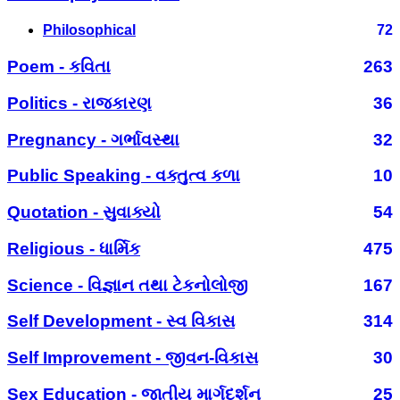
Philosophical
72
Poem - કવિતા
263
Politics - રાજકારણ
36
Pregnancy - ગર્ભાવસ્થા
32
Public Speaking - વક્તુત્વ કળા
10
Quotation - સુવાક્યો
54
Religious - ધાર્મિક
475
Science - વિજ્ઞાન તથા ટેકનોલોજી
167
Self Development - સ્વ વિકાસ
314
Self Improvement - જીવન-વિકાસ
30
Sex Education - જાતીય માર્ગદર્શન
25