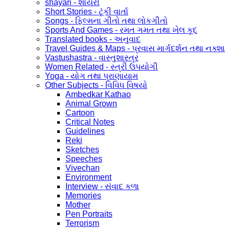
shayari - શાયરી
Short Stories - ટૂંકી વાર્તા
Songs - ફિલ્મના ગીતો તથા લોકગીતો
Sports And Games - રમત ગમત તથા ખેલ કૂદ
Translated books - અનુવાદ
Travel Guides & Maps - પ્રવાસ માર્ગદર્શન તથા નક્શા
Vastushastra - વાસ્તુશાસ્ત્ર
Women Related - સ્ત્રી ઉપયોગી
Yoga - યોગ તથા પ્રાણાયામ
Other Subjects - વિવિધ વિષયો
Ambedkar Kathao
Animal Grown
Cartoon
Critical Notes
Guidelines
Reki
Sketches
Speeches
Vivechan
Environment
Interview - સંવાદ કળા
Memories
Mother
Pen Portraits
Terrorism