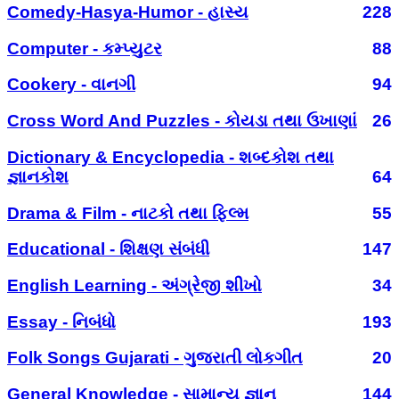
Comedy-Hasya-Humor - હાસ્ય
228
Computer - કમ્પ્યુટર
88
Cookery - વાનગી
94
Cross Word And Puzzles - કોયડા તથા ઉખાણાં
26
Dictionary & Encyclopedia - શબ્દકોશ તથા
જ્ઞાનકોશ
64
Drama & Film - નાટકો તથા ફિલ્મ
55
Educational - શિક્ષણ સંબંધી
147
English Learning - અંગ્રેજી શીખો
34
Essay - નિબંધો
193
Folk Songs Gujarati - ગુજરાતી લોકગીત
20
General Knowledge - સામાન્ય જ્ઞાન
144