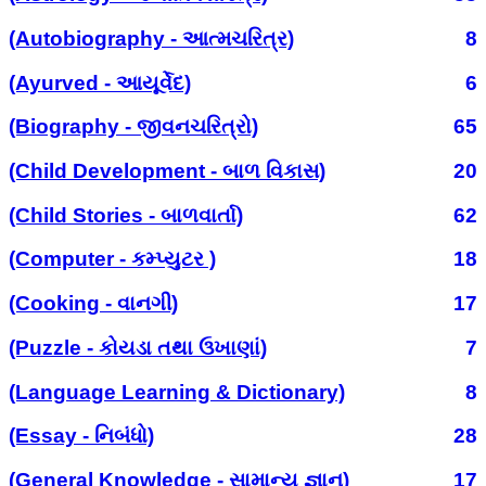
(Autobiography - આત્મચરિત્ર)
8
(Ayurved - આયૂર્વેદ)
6
(Biography - જીવનચરિત્રો)
65
(Child Development - બાળ વિકાસ)
20
(Child Stories - બાળવાર્તા)
62
(Computer - કમ્પ્યુટર )
18
(Cooking - વાનગી)
17
(Puzzle - કોયડા તથા ઉખાણાં)
7
(Language Learning & Dictionary)
8
(Essay - નિબંધો)
28
(General Knowledge - સામાન્ય જ્ઞાન)
17