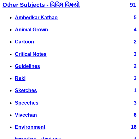
Other Subjects - વિવિધ વિષયો
91
Ambedkar Kathao
5
Animal Grown
4
Cartoon
2
Critical Notes
3
Guidelines
2
Reki
3
Sketches
1
Speeches
3
Vivechan
6
Environment
16