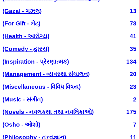
(Gazal - ગઝલ)
13
(For Gift - ભેટ)
73
(Health - આરોગ્ય)
41
(Comedy - હાસ્ય)
35
(Inspiration - પ્રેરણાત્મક)
134
(Management - વ્યવસ્થા સંચાલન)
20
(Miscellaneous - વિવિધ વિષય)
23
(Music - સંગીત)
2
(Novels - નવલકથા તથા નવલિકાઓ)
175
(Osho - ઓશો)
7
(Philosophy - તત્ત્વજ્ઞાન)
11