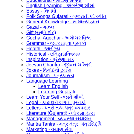
Educational - શિક્ષણ સંબંધી
English Learning - અંગ્રેજી શીખો
Essay - નિબંધો
Folk Songs Gujarati - ગુજરાતી લોકગીત
General Knowledge - સામાન્ય જ્ઞાન
Gazal - ગઝલ
Gift (સ્મૃતિ ભેટ)
Gochar Agochar - અગોચર વિશ્વ
Grammar - વ્યાકરણના પુસ્તકો
Health - આરોગ્ય
Historical - ઇતિહાસવિષયક
Inspiration - પ્રેરણાત્મક
Jeevan Charitro - જીવન ચરિત્રો
Jokes - વિનોદનો ટુચકા
Journalism - પત્રકારત્વ
Language Learning
Learn English
Learning Gujarati
Learn Your Self - જાતે શીખો
Legal - કાયદાને લગતા પુસ્તકો
Letters - પત્રો તથા પત્ર વ્યવહાર
Literature (Gujarati) - લોકસાહિત્ય
Management - વ્યવસ્થા સંચાલન
Mantra Tantra - મંત્ર તંત્ર, મંત્રસિદ્ધિ
Marketing - વેચાણ સેવા