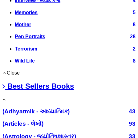
Interview - સંવાદ કળા
4
Memories
5
Mother
8
Pen Portraits
28
Terrorism
2
Wild Life
8
Close
Best Sellers Books
(Adhyatmik - આધ્યાત્મિક)
43
(Articles - લેખો)
93
(Astrology - જ્યોતિષશાસ્ત્ર)
33