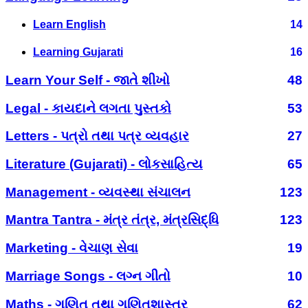
Learn English
14
Learning Gujarati
16
Learn Your Self - જાતે શીખો
48
Legal - કાયદાને લગતા પુસ્તકો
53
Letters - પત્રો તથા પત્ર વ્યવહાર
27
Literature (Gujarati) - લોકસાહિત્ય
65
Management - વ્યવસ્થા સંચાલન
123
Mantra Tantra - મંત્ર તંત્ર, મંત્રસિદ્ધિ
123
Marketing - વેચાણ સેવા
19
Marriage Songs - લગ્ન ગીતો
10
Maths - ગણિત તથા ગણિતશાસ્ત્ર
62