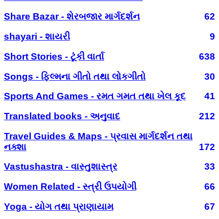
Share Bazar - શેરબજાર માર્ગદર્શન
62
shayari - શાયરી
9
Short Stories - ટૂંકી વાર્તા
638
Songs - ફિલ્મના ગીતો તથા લોકગીતો
30
Sports And Games - રમત ગમત તથા ખેલ કૂદ
41
Translated books - અનુવાદ
212
Travel Guides & Maps - પ્રવાસ માર્ગદર્શન તથા
નક્શા
172
Vastushastra - વાસ્તુશાસ્ત્ર
33
Women Related - સ્ત્રી ઉપયોગી
66
Yoga - યોગ તથા પ્રાણાયામ
67