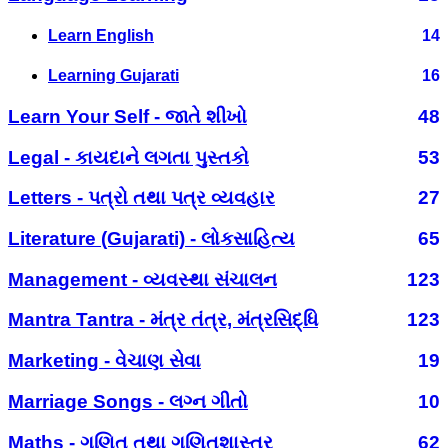
Learn English
14
Learning Gujarati
16
Learn Your Self - જાતે શીખો
48
Legal - કાયદાને લગતા પુસ્તકો
53
Letters - પત્રો તથા પત્ર વ્યવહાર
27
Literature (Gujarati) - લોકસાહિત્ય
65
Management - વ્યવસ્થા સંચાલન
123
Mantra Tantra - મંત્ર તંત્ર, મંત્રસિદ્ધિ
123
Marketing - વેચાણ સેવા
19
Marriage Songs - લગ્ન ગીતો
10
Maths - ગણિત તથા ગણિતશાસ્ત્ર
62