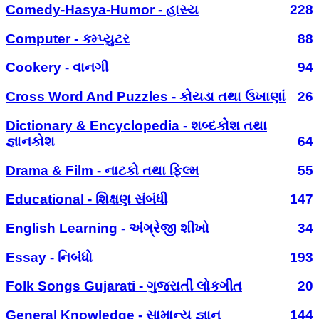
Comedy-Hasya-Humor - હાસ્ય
228
Computer - કમ્પ્યુટર
88
Cookery - વાનગી
94
Cross Word And Puzzles - કોયડા તથા ઉખાણાં
26
Dictionary & Encyclopedia - શબ્દકોશ તથા
જ્ઞાનકોશ
64
Drama & Film - નાટકો તથા ફિલ્મ
55
Educational - શિક્ષણ સંબંધી
147
English Learning - અંગ્રેજી શીખો
34
Essay - નિબંધો
193
Folk Songs Gujarati - ગુજરાતી લોકગીત
20
General Knowledge - સામાન્ય જ્ઞાન
144