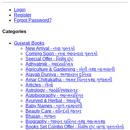
Login
Register
Forgot Password?
Categories
Gujarati Books
New Arrival - નવા પુસ્તકો
Coming Soon - નવા આવનારા પુસ્તકો
Special Offer - વિશેષ છૂટ
Adhyatmik - આધ્યાત્મિક
Agriculture & Gardening - ખેતી તથા બાગવાની
Ajayab Duniya - અજાયબ દુનિયા
Amar Chitrakatha - અમર ચિત્રકથા ગુજરાતી
Articles - લેખો
Astrology - જ્યોતિષશાસ્ત્ર
Autobiography - આત્મચરિત્ર
Ayurved & Herbal - આયૂર્વેદ
Baby Names - બાળ નામાવલી
Beauty Care - સૌન્દર્ય જતન
Bhajan - ભજન
Biography - જીવન ચરિત્ર તથા આત્મકથા
Books Set Combo Offer - વિશેષ છૂટ વાળા પુસ્તકોનો