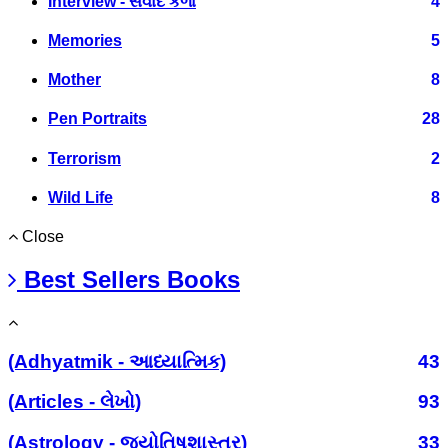
Interview - સંવાદ કળા
4
Memories
5
Mother
8
Pen Portraits
28
Terrorism
2
Wild Life
8
Close
Best Sellers Books
(Adhyatmik - આધ્યાત્મિક)
43
(Articles - લેખો)
93
(Astrology - જ્યોતિષશાસ્ત્ર)
33