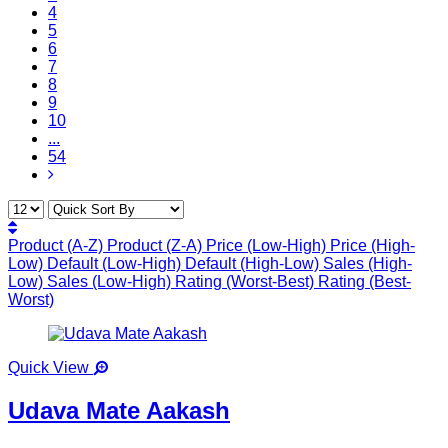
4
5
6
7
8
9
10
...
54
Product (A-Z)
Product (Z-A)
Price (Low-High)
Price (High-
Low)
Default (Low-High)
Default (High-Low)
Sales (High-
Low)
Sales (Low-High)
Rating (Worst-Best)
Rating (Best-
Worst)
Quick View
Udava Mate Aakash