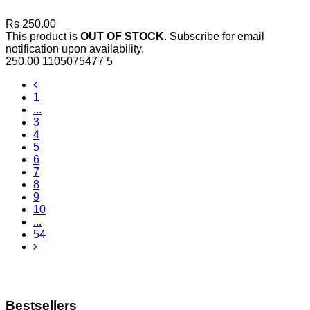
Rs 250.00
This product is
OUT OF STOCK
. Subscribe for email
notification upon availability.
250.00
1105075477
5
1
...
3
4
5
6
7
8
9
10
...
54
Bestsellers