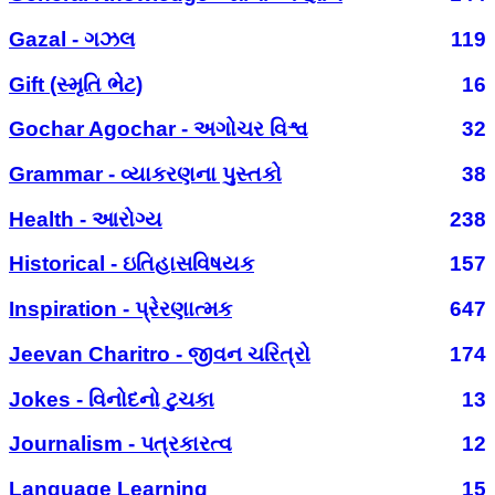
Gazal - ગઝલ
119
Gift (સ્મૃતિ ભેટ)
16
Gochar Agochar - અગોચર વિશ્વ
32
Grammar - વ્યાકરણના પુસ્તકો
38
Health - આરોગ્ય
238
Historical - ઇતિહાસવિષયક
157
Inspiration - પ્રેરણાત્મક
647
Jeevan Charitro - જીવન ચરિત્રો
174
Jokes - વિનોદનો ટુચકા
13
Journalism - પત્રકારત્વ
12
Language Learning
15