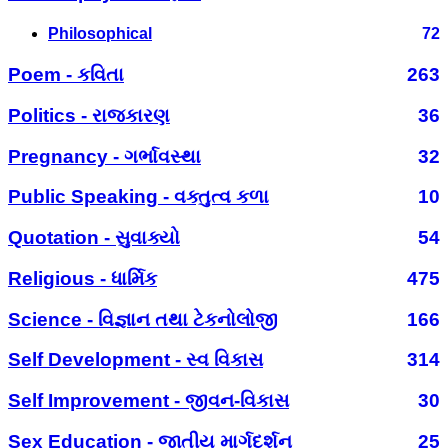
Philosophical
72
Poem - કવિતા
263
Politics - રાજકારણ
36
Pregnancy - ગર્ભાવસ્થા
32
Public Speaking - વક્તુત્વ કળા
10
Quotation - સુવાક્યો
54
Religious - ધાર્મિક
475
Science - વિજ્ઞાન તથા ટેકનોલોજી
166
Self Development - સ્વ વિકાસ
314
Self Improvement - જીવન-વિકાસ
30
Sex Education - જાતીય માર્ગદર્શન
25