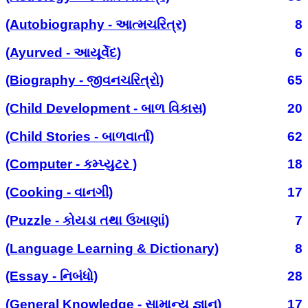
(Autobiography - આત્મચરિત્ર)
8
(Ayurved - આયૂર્વેદ)
6
(Biography - જીવનચરિત્રો)
65
(Child Development - બાળ વિકાસ)
20
(Child Stories - બાળવાર્તા)
62
(Computer - કમ્પ્યુટર )
18
(Cooking - વાનગી)
17
(Puzzle - કોયડા તથા ઉખાણાં)
7
(Language Learning & Dictionary)
8
(Essay - નિબંધો)
28
(General Knowledge - સામાન્ય જ્ઞાન)
17