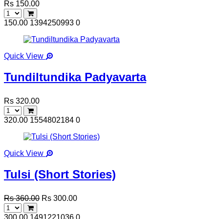
Rs 150.00
150.00
1394250993
0
Quick View
Tundiltundika Padyavarta
Rs 320.00
320.00
1554802184
0
Quick View
Tulsi (Short Stories)
Rs 360.00
Rs 300.00
300.00
1491221036
0