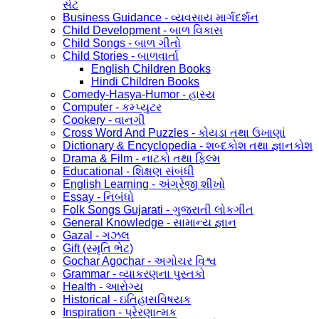
સેટ
Business Guidance - વ્યવસાય માર્ગદર્શન
Child Development - બાળ વિકાસ
Child Songs - બાળ ગીતો
Child Stories - બાળવાર્તા
English Children Books
Hindi Children Books
Comedy-Hasya-Humor - હાસ્ય
Computer - કમ્પ્યુટર
Cookery - વાનગી
Cross Word And Puzzles - કોયડા તથા ઉખાણાં
Dictionary & Encyclopedia - શબ્દકોશ તથા જ્ઞાનકોશ
Drama & Film - નાટકો તથા ફિલ્મ
Educational - શિક્ષણ સંબંધી
English Learning - અંગ્રેજી શીખો
Essay - નિબંધો
Folk Songs Gujarati - ગુજરાતી લોકગીત
General Knowledge - સામાન્ય જ્ઞાન
Gazal - ગઝલ
Gift (સ્મૃતિ ભેટ)
Gochar Agochar - અગોચર વિશ્વ
Grammar - વ્યાકરણના પુસ્તકો
Health - આરોગ્ય
Historical - ઇતિહાસવિષયક
Inspiration - પ્રેરણાત્મક