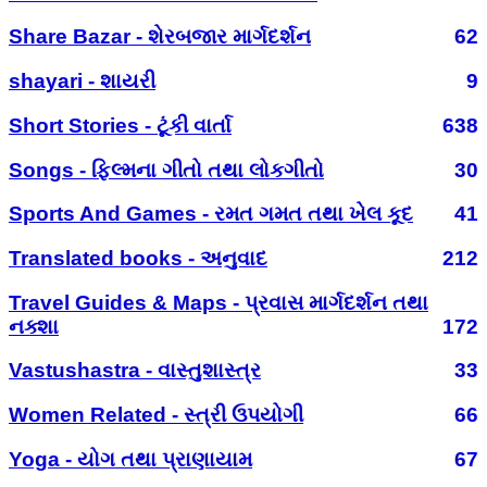
Share Bazar - શેરબજાર માર્ગદર્શન
62
shayari - શાયરી
9
Short Stories - ટૂંકી વાર્તા
638
Songs - ફિલ્મના ગીતો તથા લોકગીતો
30
Sports And Games - રમત ગમત તથા ખેલ કૂદ
41
Translated books - અનુવાદ
212
Travel Guides & Maps - પ્રવાસ માર્ગદર્શન તથા
નક્શા
172
Vastushastra - વાસ્તુશાસ્ત્ર
33
Women Related - સ્ત્રી ઉપયોગી
66
Yoga - યોગ તથા પ્રાણાયામ
67