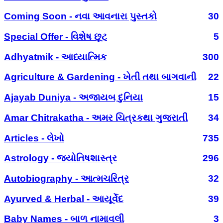
Coming Soon - નવા આવનારા પુસ્તકો
30
Special Offer - વિશેષ છૂટ
5
Adhyatmik - આધ્યાત્મિક
300
Agriculture & Gardening - ખેતી તથા બાગવાની
22
Ajayab Duniya - અજાયબ દુનિયા
15
Amar Chitrakatha - અમર ચિત્રકથા ગુજરાતી
34
Articles - લેખો
735
Astrology - જ્યોતિષશાસ્ત્ર
296
Autobiography - આત્મચરિત્ર
32
Ayurved & Herbal - આયૂર્વેદ
39
Baby Names - બાળ નામાવલી
3