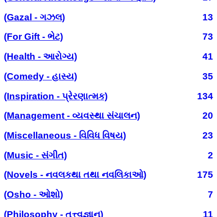
(Gazal - ગઝલ)
13
(For Gift - ભેટ)
73
(Health - આરોગ્ય)
41
(Comedy - હાસ્ય)
35
(Inspiration - પ્રેરણાત્મક)
134
(Management - વ્યવસ્થા સંચાલન)
20
(Miscellaneous - વિવિધ વિષય)
23
(Music - સંગીત)
2
(Novels - નવલકથા તથા નવલિકાઓ)
175
(Osho - ઓશો)
7
(Philosophy - તત્ત્વજ્ઞાન)
11