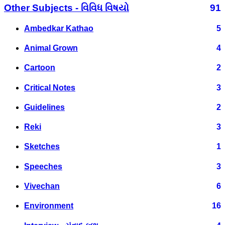
Other Subjects - વિવિધ વિષયો
91
Ambedkar Kathao
5
Animal Grown
4
Cartoon
2
Critical Notes
3
Guidelines
2
Reki
3
Sketches
1
Speeches
3
Vivechan
6
Environment
16