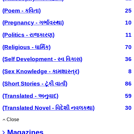
(Poem - કવિતા)
25
(Pregnancy - ગર્ભાવસ્થા)
10
(Politics - રાજકારણ)
11
(Religious - ધાર્મિક)
70
(Self Development - સ્વ વિકાસ)
36
(Sex Knowledge - કામશાસ્ત્ર)
8
(Short Stories - ટૂંકી વાર્તા)
86
(Translated - અનુવાદ)
59
(Translated Novel - વિદેશી નવલકથા)
30
Close
Magazines