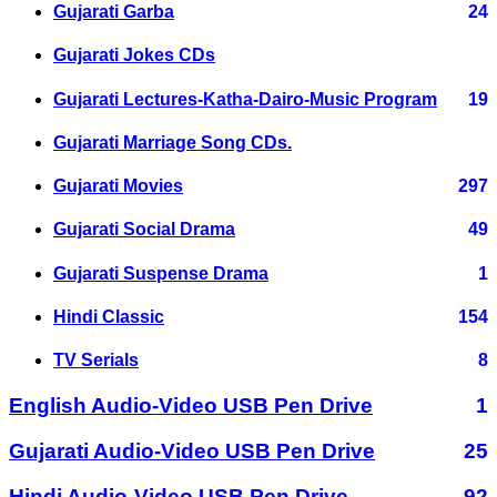
Gujarati Garba
24
Gujarati Jokes CDs
Gujarati Lectures-Katha-Dairo-Music Program
19
Gujarati Marriage Song CDs.
Gujarati Movies
297
Gujarati Social Drama
49
Gujarati Suspense Drama
1
Hindi Classic
154
TV Serials
8
English Audio-Video USB Pen Drive
1
Gujarati Audio-Video USB Pen Drive
25
Hindi Audio-Video USB Pen Drive
92