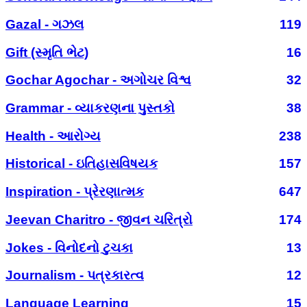
Gazal - ગઝલ
119
Gift (સ્મૃતિ ભેટ)
16
Gochar Agochar - અગોચર વિશ્વ
32
Grammar - વ્યાકરણના પુસ્તકો
38
Health - આરોગ્ય
238
Historical - ઇતિહાસવિષયક
157
Inspiration - પ્રેરણાત્મક
647
Jeevan Charitro - જીવન ચરિત્રો
174
Jokes - વિનોદનો ટુચકા
13
Journalism - પત્રકારત્વ
12
Language Learning
15