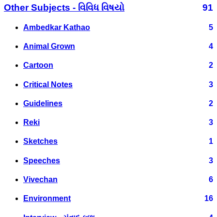
Other Subjects - વિવિધ વિષયો
91
Ambedkar Kathao
5
Animal Grown
4
Cartoon
2
Critical Notes
3
Guidelines
2
Reki
3
Sketches
1
Speeches
3
Vivechan
6
Environment
16