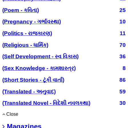
(Poem - કવિતા)
25
(Pregnancy - ગર્ભાવસ્થા)
10
(Politics - રાજકારણ)
11
(Religious - ધાર્મિક)
70
(Self Development - સ્વ વિકાસ)
36
(Sex Knowledge - કામશાસ્ત્ર)
8
(Short Stories - ટૂંકી વાર્તા)
86
(Translated - અનુવાદ)
59
(Translated Novel - વિદેશી નવલકથા)
30
Close
Magazines