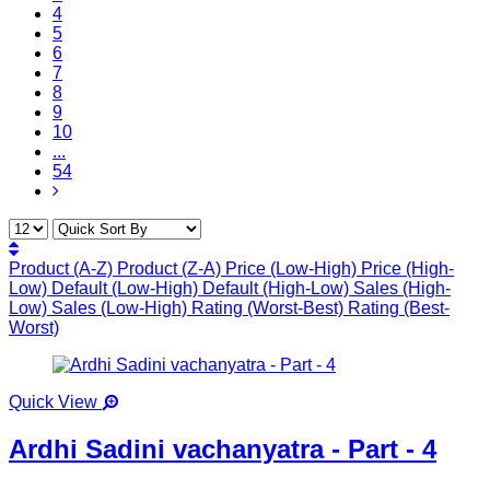
4
5
6
7
8
9
10
...
54
Product (A-Z)
Product (Z-A)
Price (Low-High)
Price (High-
Low)
Default (Low-High)
Default (High-Low)
Sales (High-
Low)
Sales (Low-High)
Rating (Worst-Best)
Rating (Best-
Worst)
Quick View
Ardhi Sadini vachanyatra - Part - 4