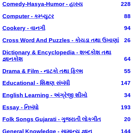
Comedy-Hasya-Humor - હાસ્ય
228
Computer - કમ્પ્યુટર
88
Cookery - વાનગી
94
Cross Word And Puzzles - કોયડા તથા ઉખાણાં
26
Dictionary & Encyclopedia - શબ્દકોશ તથા
જ્ઞાનકોશ
64
Drama & Film - નાટકો તથા ફિલ્મ
55
Educational - શિક્ષણ સંબંધી
147
English Learning - અંગ્રેજી શીખો
34
Essay - નિબંધો
193
Folk Songs Gujarati - ગુજરાતી લોકગીત
20
General Knowledge - સામાન્ય જ્ઞાન
144