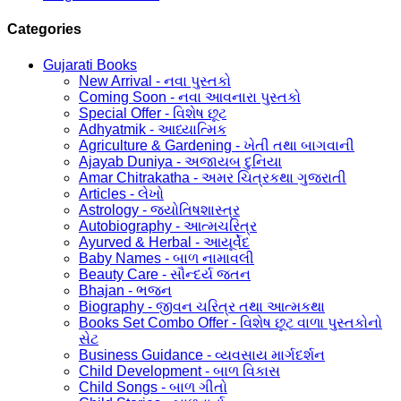
Categories
Gujarati Books
New Arrival - નવા પુસ્તકો
Coming Soon - નવા આવનારા પુસ્તકો
Special Offer - વિશેષ છૂટ
Adhyatmik - આધ્યાત્મિક
Agriculture & Gardening - ખેતી તથા બાગવાની
Ajayab Duniya - અજાયબ દુનિયા
Amar Chitrakatha - અમર ચિત્રકથા ગુજરાતી
Articles - લેખો
Astrology - જ્યોતિષશાસ્ત્ર
Autobiography - આત્મચરિત્ર
Ayurved & Herbal - આયૂર્વેદ
Baby Names - બાળ નામાવલી
Beauty Care - સૌન્દર્ય જતન
Bhajan - ભજન
Biography - જીવન ચરિત્ર તથા આત્મકથા
Books Set Combo Offer - વિશેષ છૂટ વાળા પુસ્તકોનો
સેટ
Business Guidance - વ્યવસાય માર્ગદર્શન
Child Development - બાળ વિકાસ
Child Songs - બાળ ગીતો