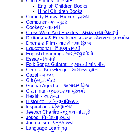
Child Stories - બાળવાર્તા
English Children Books
Hindi Children Books
Comedy-Hasya-Humor - હાસ્ય
Computer - કમ્પ્યુટર
Cookery - વાનગી
Cross Word And Puzzles - કોયડા તથા ઉખાણાં
Dictionary & Encyclopedia - શબ્દકોશ તથા જ્ઞાનકોશ
Drama & Film - નાટકો તથા ફિલ્મ
Educational - શિક્ષણ સંબંધી
English Learning - અંગ્રેજી શીખો
Essay - નિબંધો
Folk Songs Gujarati - ગુજરાતી લોકગીત
General Knowledge - સામાન્ય જ્ઞાન
Gazal - ગઝલ
Gift (સ્મૃતિ ભેટ)
Gochar Agochar - અગોચર વિશ્વ
Grammar - વ્યાકરણના પુસ્તકો
Health - આરોગ્ય
Historical - ઇતિહાસવિષયક
Inspiration - પ્રેરણાત્મક
Jeevan Charitro - જીવન ચરિત્રો
Jokes - વિનોદનો ટુચકા
Journalism - પત્રકારત્વ
Language Learning