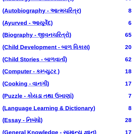
(Autobiography - આત્મચરિત્ર)
8
(Ayurved - આયૂર્વેદ)
6
(Biography - જીવનચરિત્રો)
65
(Child Development - બાળ વિકાસ)
20
(Child Stories - બાળવાર્તા)
62
(Computer - કમ્પ્યુટર )
18
(Cooking - વાનગી)
17
(Puzzle - કોયડા તથા ઉખાણાં)
7
(Language Learning & Dictionary)
8
(Essay - નિબંધો)
28
(General Knowledge - સામાન્ય જ્ઞાન)
17