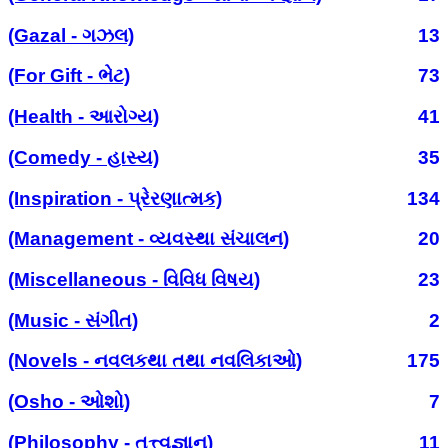
(Gazal - ગઝલ)
13
(For Gift - ભેટ)
73
(Health - આરોગ્ય)
41
(Comedy - હાસ્ય)
35
(Inspiration - પ્રેરણાત્મક)
134
(Management - વ્યવસ્થા સંચાલન)
20
(Miscellaneous - વિવિધ વિષય)
23
(Music - સંગીત)
2
(Novels - નવલકથા તથા નવલિકાઓ)
175
(Osho - ઓશો)
7
(Philosophy - તત્ત્વજ્ઞાન)
11