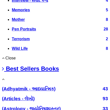
Interview - સંવાદ કળા
4
Memories
5
Mother
8
Pen Portraits
28
Terrorism
2
Wild Life
8
Close
Best Sellers Books
(Adhyatmik - આધ્યાત્મિક)
43
(Articles - લેખો)
93
(Astrology - જ્યોતિષશાસ્ત્ર)
33