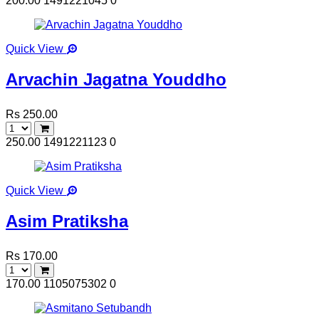
200.00
1491221045
0
Quick View
Arvachin Jagatna Youddho
Rs 250.00
250.00
1491221123
0
Quick View
Asim Pratiksha
Rs 170.00
170.00
1105075302
0