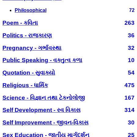
Philosophical
72
Poem - કવિતા
263
Politics - રાજકારણ
36
Pregnancy - ગર્ભાવસ્થા
32
Public Speaking - વક્તુત્વ કળા
10
Quotation - સુવાક્યો
54
Religious - ધાર્મિક
475
Science - વિજ્ઞાન તથા ટેકનોલોજી
167
Self Development - સ્વ વિકાસ
314
Self Improvement - જીવન-વિકાસ
30
Sex Education - જાતીય માર્ગદર્શન
25