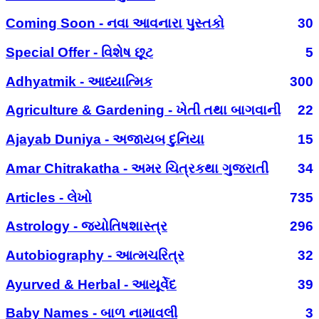
Coming Soon - નવા આવનારા પુસ્તકો
30
Special Offer - વિશેષ છૂટ
5
Adhyatmik - આધ્યાત્મિક
300
Agriculture & Gardening - ખેતી તથા બાગવાની
22
Ajayab Duniya - અજાયબ દુનિયા
15
Amar Chitrakatha - અમર ચિત્રકથા ગુજરાતી
34
Articles - લેખો
735
Astrology - જ્યોતિષશાસ્ત્ર
296
Autobiography - આત્મચરિત્ર
32
Ayurved & Herbal - આયૂર્વેદ
39
Baby Names - બાળ નામાવલી
3