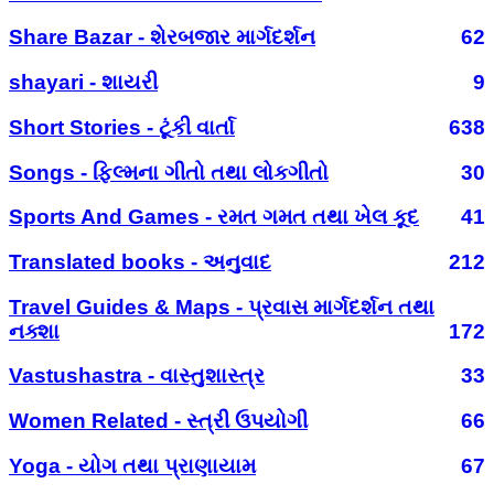
Share Bazar - શેરબજાર માર્ગદર્શન
62
shayari - શાયરી
9
Short Stories - ટૂંકી વાર્તા
638
Songs - ફિલ્મના ગીતો તથા લોકગીતો
30
Sports And Games - રમત ગમત તથા ખેલ કૂદ
41
Translated books - અનુવાદ
212
Travel Guides & Maps - પ્રવાસ માર્ગદર્શન તથા
નક્શા
172
Vastushastra - વાસ્તુશાસ્ત્ર
33
Women Related - સ્ત્રી ઉપયોગી
66
Yoga - યોગ તથા પ્રાણાયામ
67