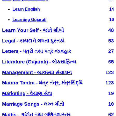
Learn English
14
Learning Gujarati
16
Learn Your Self - જાતે શીખો
48
Legal - કાયદાને લગતા પુસ્તકો
53
Letters - પત્રો તથા પત્ર વ્યવહાર
27
Literature (Gujarati) - લોકસાહિત્ય
65
Management - વ્યવસ્થા સંચાલન
123
Mantra Tantra - મંત્ર તંત્ર, મંત્રસિદ્ધિ
123
Marketing - વેચાણ સેવા
19
Marriage Songs - લગ્ન ગીતો
10
Maths - ગણિત તથા ગણિતશાસ્ત્ર
62