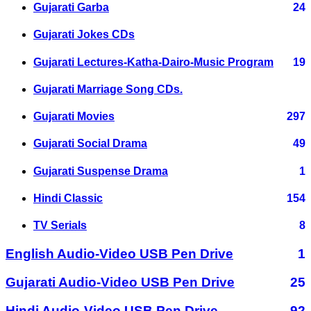
Gujarati Garba
24
Gujarati Jokes CDs
Gujarati Lectures-Katha-Dairo-Music Program
19
Gujarati Marriage Song CDs.
Gujarati Movies
297
Gujarati Social Drama
49
Gujarati Suspense Drama
1
Hindi Classic
154
TV Serials
8
English Audio-Video USB Pen Drive
1
Gujarati Audio-Video USB Pen Drive
25
Hindi Audio-Video USB Pen Drive
92