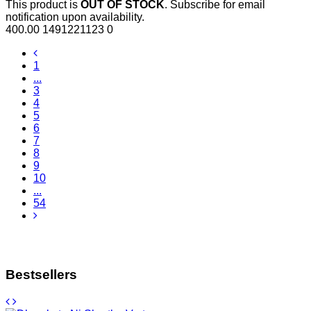
This product is
OUT OF STOCK
. Subscribe for email
notification upon availability.
400.00
1491221123
0
1
...
3
4
5
6
7
8
9
10
...
54
Bestsellers