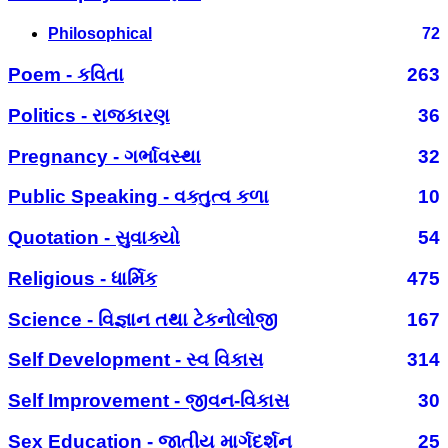
Philosophical
72
Poem - કવિતા
263
Politics - રાજકારણ
36
Pregnancy - ગર્ભાવસ્થા
32
Public Speaking - વક્તુત્વ કળા
10
Quotation - સુવાક્યો
54
Religious - ધાર્મિક
475
Science - વિજ્ઞાન તથા ટેકનોલોજી
167
Self Development - સ્વ વિકાસ
314
Self Improvement - જીવન-વિકાસ
30
Sex Education - જાતીય માર્ગદર્શન
25