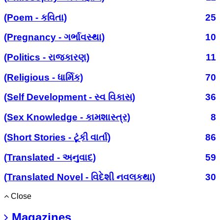
(Poem - કવિતા)
25
(Pregnancy - ગર્ભાવસ્થા)
10
(Politics - રાજકારણ)
11
(Religious - ધાર્મિક)
70
(Self Development - સ્વ વિકાસ)
36
(Sex Knowledge - કામશાસ્ત્ર)
8
(Short Stories - ટૂંકી વાર્તા)
86
(Translated - અનુવાદ)
59
(Translated Novel - વિદેશી નવલકથા)
30
Close
Magazines