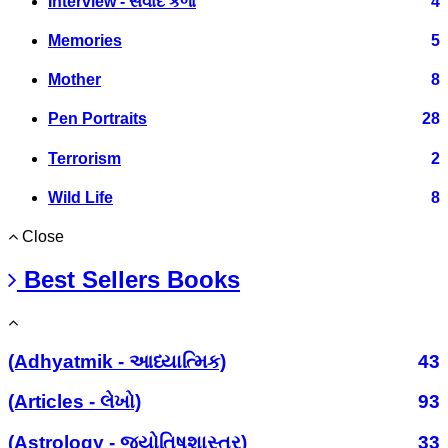
Interview - સંવાદ કળા
4
Memories
5
Mother
8
Pen Portraits
28
Terrorism
2
Wild Life
8
Close
Best Sellers Books
(Adhyatmik - આધ્યાત્મિક)
43
(Articles - લેખો)
93
(Astrology - જ્યોતિષશાસ્ત્ર)
33