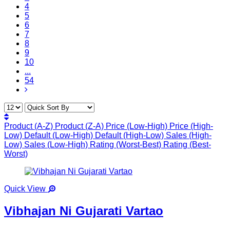
4
5
6
7
8
9
10
...
54
Product (A-Z)
Product (Z-A)
Price (Low-High)
Price (High-
Low)
Default (Low-High)
Default (High-Low)
Sales (High-
Low)
Sales (Low-High)
Rating (Worst-Best)
Rating (Best-
Worst)
Quick View
Vibhajan Ni Gujarati Vartao