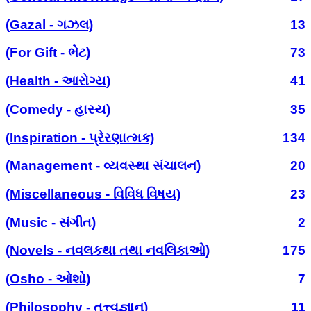
(Gazal - ગઝલ)
13
(For Gift - ભેટ)
73
(Health - આરોગ્ય)
41
(Comedy - હાસ્ય)
35
(Inspiration - પ્રેરણાત્મક)
134
(Management - વ્યવસ્થા સંચાલન)
20
(Miscellaneous - વિવિધ વિષય)
23
(Music - સંગીત)
2
(Novels - નવલકથા તથા નવલિકાઓ)
175
(Osho - ઓશો)
7
(Philosophy - તત્ત્વજ્ઞાન)
11