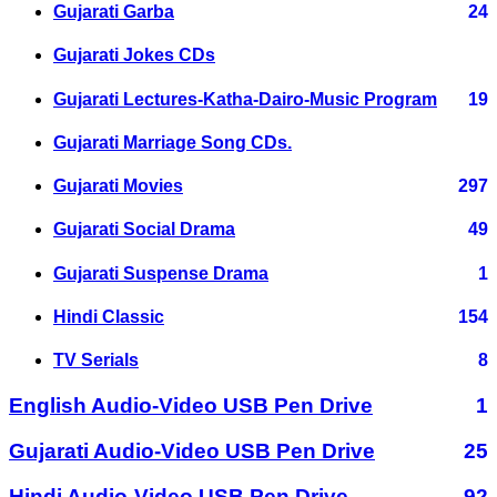
Gujarati Garba
24
Gujarati Jokes CDs
Gujarati Lectures-Katha-Dairo-Music Program
19
Gujarati Marriage Song CDs.
Gujarati Movies
297
Gujarati Social Drama
49
Gujarati Suspense Drama
1
Hindi Classic
154
TV Serials
8
English Audio-Video USB Pen Drive
1
Gujarati Audio-Video USB Pen Drive
25
Hindi Audio-Video USB Pen Drive
92