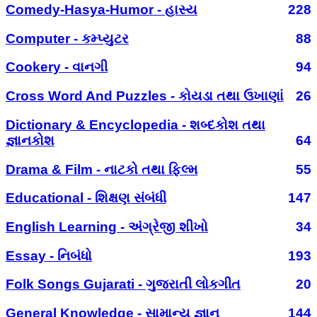
Comedy-Hasya-Humor - હાસ્ય
228
Computer - કમ્પ્યુટર
88
Cookery - વાનગી
94
Cross Word And Puzzles - કોયડા તથા ઉખાણાં
26
Dictionary & Encyclopedia - શબ્દકોશ તથા
જ્ઞાનકોશ
64
Drama & Film - નાટકો તથા ફિલ્મ
55
Educational - શિક્ષણ સંબંધી
147
English Learning - અંગ્રેજી શીખો
34
Essay - નિબંધો
193
Folk Songs Gujarati - ગુજરાતી લોકગીત
20
General Knowledge - સામાન્ય જ્ઞાન
144