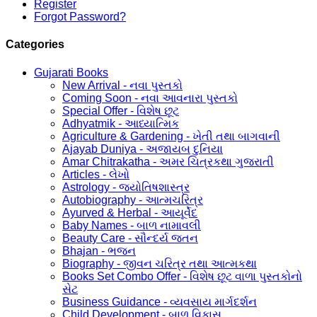
Register
Forgot Password?
Categories
Gujarati Books
New Arrival - નવા પુસ્તકો
Coming Soon - નવા આવનારા પુસ્તકો
Special Offer - વિશેષ છૂટ
Adhyatmik - આધ્યાત્મિક
Agriculture & Gardening - ખેતી તથા બાગવાની
Ajayab Duniya - અજાયબ દુનિયા
Amar Chitrakatha - અમર ચિત્રકથા ગુજરાતી
Articles - લેખો
Astrology - જ્યોતિષશાસ્ત્ર
Autobiography - આત્મચરિત્ર
Ayurved & Herbal - આયૂર્વેદ
Baby Names - બાળ નામાવલી
Beauty Care - સૌન્દર્ય જતન
Bhajan - ભજન
Biography - જીવન ચરિત્ર તથા આત્મકથા
Books Set Combo Offer - વિશેષ છૂટ વાળા પુસ્તકોનો
સેટ
Business Guidance - વ્યવસાય માર્ગદર્શન
Child Development - બાળ વિકાસ