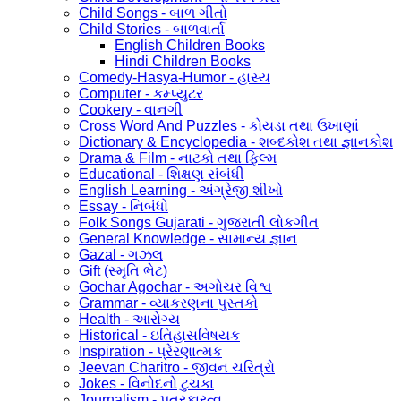
Child Songs - બાળ ગીતો
Child Stories - બાળવાર્તા
English Children Books
Hindi Children Books
Comedy-Hasya-Humor - હાસ્ય
Computer - કમ્પ્યુટર
Cookery - વાનગી
Cross Word And Puzzles - કોયડા તથા ઉખાણાં
Dictionary & Encyclopedia - શબ્દકોશ તથા જ્ઞાનકોશ
Drama & Film - નાટકો તથા ફિલ્મ
Educational - શિક્ષણ સંબંધી
English Learning - અંગ્રેજી શીખો
Essay - નિબંધો
Folk Songs Gujarati - ગુજરાતી લોકગીત
General Knowledge - સામાન્ય જ્ઞાન
Gazal - ગઝલ
Gift (સ્મૃતિ ભેટ)
Gochar Agochar - અગોચર વિશ્વ
Grammar - વ્યાકરણના પુસ્તકો
Health - આરોગ્ય
Historical - ઇતિહાસવિષયક
Inspiration - પ્રેરણાત્મક
Jeevan Charitro - જીવન ચરિત્રો
Jokes - વિનોદનો ટુચકા
Journalism - પત્રકારત્વ