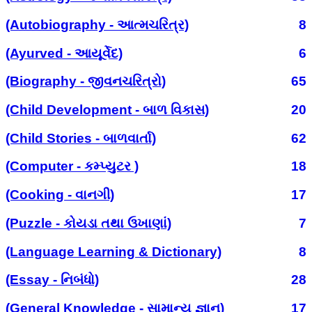
(Autobiography - આત્મચરિત્ર)
8
(Ayurved - આયૂર્વેદ)
6
(Biography - જીવનચરિત્રો)
65
(Child Development - બાળ વિકાસ)
20
(Child Stories - બાળવાર્તા)
62
(Computer - કમ્પ્યુટર )
18
(Cooking - વાનગી)
17
(Puzzle - કોયડા તથા ઉખાણાં)
7
(Language Learning & Dictionary)
8
(Essay - નિબંધો)
28
(General Knowledge - સામાન્ય જ્ઞાન)
17