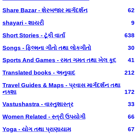
Share Bazar - શેરબજાર માર્ગદર્શન
62
shayari - શાયરી
9
Short Stories - ટૂંકી વાર્તા
638
Songs - ફિલ્મના ગીતો તથા લોકગીતો
30
Sports And Games - રમત ગમત તથા ખેલ કૂદ
41
Translated books - અનુવાદ
212
Travel Guides & Maps - પ્રવાસ માર્ગદર્શન તથા
નક્શા
172
Vastushastra - વાસ્તુશાસ્ત્ર
33
Women Related - સ્ત્રી ઉપયોગી
66
Yoga - યોગ તથા પ્રાણાયામ
67