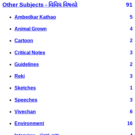
Other Subjects - વિવિધ વિષયો
91
Ambedkar Kathao
5
Animal Grown
4
Cartoon
2
Critical Notes
3
Guidelines
2
Reki
3
Sketches
1
Speeches
3
Vivechan
6
Environment
16