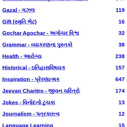
Gazal - ગઝલ
119
Gift (સ્મૃતિ ભેટ)
16
Gochar Agochar - અગોચર વિશ્વ
32
Grammar - વ્યાકરણના પુસ્તકો
38
Health - આરોગ્ય
238
Historical - ઇતિહાસવિષયક
157
Inspiration - પ્રેરણાત્મક
647
Jeevan Charitro - જીવન ચરિત્રો
174
Jokes - વિનોદનો ટુચકા
13
Journalism - પત્રકારત્વ
12
Language Learning
15