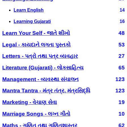
Learn English
14
Learning Gujarati
16
Learn Your Self - જાતે શીખો
48
Legal - કાયદાને લગતા પુસ્તકો
53
Letters - પત્રો તથા પત્ર વ્યવહાર
27
Literature (Gujarati) - લોકસાહિત્ય
65
Management - વ્યવસ્થા સંચાલન
123
Mantra Tantra - મંત્ર તંત્ર, મંત્રસિદ્ધિ
123
Marketing - વેચાણ સેવા
19
Marriage Songs - લગ્ન ગીતો
10
Maths - ગણિત તથા ગણિતશાસ્ત્ર
62