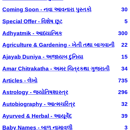
Coming Soon - નવા આવનારા પુસ્તકો
30
Special Offer - વિશેષ છૂટ
5
Adhyatmik - આધ્યાત્મિક
300
Agriculture & Gardening - ખેતી તથા બાગવાની
22
Ajayab Duniya - અજાયબ દુનિયા
15
Amar Chitrakatha - અમર ચિત્રકથા ગુજરાતી
34
Articles - લેખો
735
Astrology - જ્યોતિષશાસ્ત્ર
296
Autobiography - આત્મચરિત્ર
32
Ayurved & Herbal - આયૂર્વેદ
39
Baby Names - બાળ નામાવલી
3