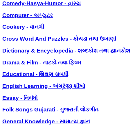
Comedy-Hasya-Humor - હાસ્ય
Computer - કમ્પ્યુટર
Cookery - વાનગી
Cross Word And Puzzles - કોયડા તથા ઉખાણાં
Dictionary & Encyclopedia - શબ્દકોશ તથા જ્ઞાનકો
Drama & Film - નાટકો તથા ફિલ્મ
Educational - શિક્ષણ સંબંધી
English Learning - અંગ્રેજી શીખો
Essay - નિબંધો
Folk Songs Gujarati - ગુજરાતી લોકગીત
General Knowledge - સામાન્ય જ્ઞાન