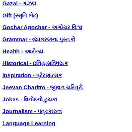
Gazal - ગઝલ
Gift (સ્મૃતિ ભેટ)
Gochar Agochar - અગોચર વિશ્વ
Grammar - વ્યાકરણના પુસ્તકો
Health - આરોગ્ય
Historical - ઇતિહાસવિષયક
Inspiration - પ્રેરણાત્મક
Jeevan Charitro - જીવન ચરિત્રો
Jokes - વિનોદનો ટુચકા
Journalism - પત્રકારત્વ
Language Learning