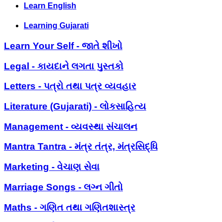
Learn English
Learning Gujarati
Learn Your Self - જાતે શીખો
Legal - કાયદાને લગતા પુસ્તકો
Letters - પત્રો તથા પત્ર વ્યવહાર
Literature (Gujarati) - લોકસાહિત્ય
Management - વ્યવસ્થા સંચાલન
Mantra Tantra - મંત્ર તંત્ર, મંત્રસિદ્ધિ
Marketing - વેચાણ સેવા
Marriage Songs - લગ્ન ગીતો
Maths - ગણિત તથા ગણિતશાસ્ત્ર