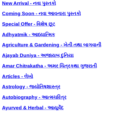
New Arrival - નવા પુસ્તકો
Coming Soon - નવા આવનારા પુસ્તકો
Special Offer - વિશેષ છૂટ
Adhyatmik - આધ્યાત્મિક
Agriculture & Gardening - ખેતી તથા બાગવાની
Ajayab Duniya - અજાયબ દુનિયા
Amar Chitrakatha - અમર ચિત્રકથા ગુજરાતી
Articles - લેખો
Astrology - જ્યોતિષશાસ્ત્ર
Autobiography - આત્મચરિત્ર
Ayurved & Herbal - આયૂર્વેદ