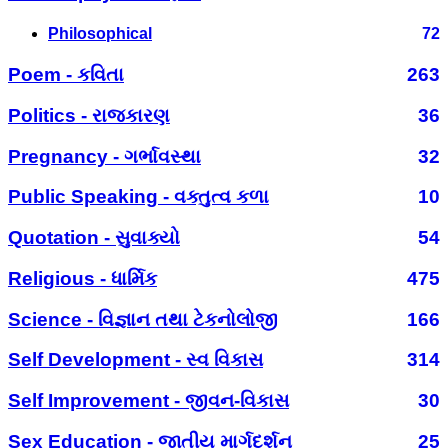
Philosophical
72
Poem - કવિતા
263
Politics - રાજકારણ
36
Pregnancy - ગર્ભાવસ્થા
32
Public Speaking - વક્તુત્વ કળા
10
Quotation - સુવાક્યો
54
Religious - ધાર્મિક
475
Science - વિજ્ઞાન તથા ટેકનોલોજી
166
Self Development - સ્વ વિકાસ
314
Self Improvement - જીવન-વિકાસ
30
Sex Education - જાતીય માર્ગદર્શન
25