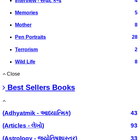
Interview - સંવાદ કળા
4
Memories
5
Mother
8
Pen Portraits
28
Terrorism
2
Wild Life
8
Close
Best Sellers Books
(Adhyatmik - આધ્યાત્મિક)
43
(Articles - લેખો)
93
(Astrology - જ્યોતિષશાસ્ત્ર)
33