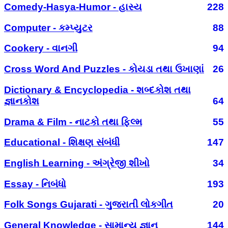
Comedy-Hasya-Humor - હાસ્ય
228
Computer - કમ્પ્યુટર
88
Cookery - વાનગી
94
Cross Word And Puzzles - કોયડા તથા ઉખાણાં
26
Dictionary & Encyclopedia - શબ્દકોશ તથા
જ્ઞાનકોશ
64
Drama & Film - નાટકો તથા ફિલ્મ
55
Educational - શિક્ષણ સંબંધી
147
English Learning - અંગ્રેજી શીખો
34
Essay - નિબંધો
193
Folk Songs Gujarati - ગુજરાતી લોકગીત
20
General Knowledge - સામાન્ય જ્ઞાન
144