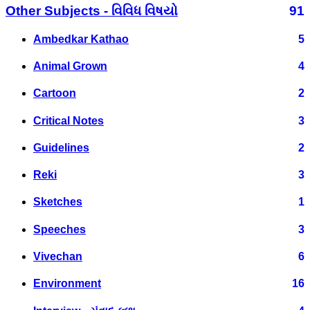
Other Subjects - વિવિધ વિષયો
91
Ambedkar Kathao
5
Animal Grown
4
Cartoon
2
Critical Notes
3
Guidelines
2
Reki
3
Sketches
1
Speeches
3
Vivechan
6
Environment
16