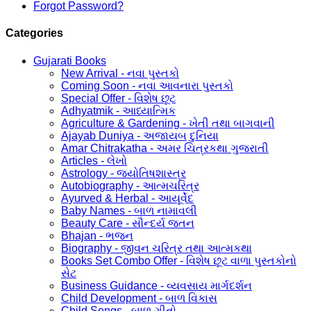
Forgot Password?
Categories
Gujarati Books
New Arrival - નવા પુસ્તકો
Coming Soon - નવા આવનારા પુસ્તકો
Special Offer - વિશેષ છૂટ
Adhyatmik - આધ્યાત્મિક
Agriculture & Gardening - ખેતી તથા બાગવાની
Ajayab Duniya - અજાયબ દુનિયા
Amar Chitrakatha - અમર ચિત્રકથા ગુજરાતી
Articles - લેખો
Astrology - જ્યોતિષશાસ્ત્ર
Autobiography - આત્મચરિત્ર
Ayurved & Herbal - આયૂર્વેદ
Baby Names - બાળ નામાવલી
Beauty Care - સૌન્દર્ય જતન
Bhajan - ભજન
Biography - જીવન ચરિત્ર તથા આત્મકથા
Books Set Combo Offer - વિશેષ છૂટ વાળા પુસ્તકોનો
સેટ
Business Guidance - વ્યવસાય માર્ગદર્શન
Child Development - બાળ વિકાસ
Child Songs - બાળ ગીતો