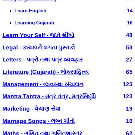
Learn English
14
Learning Gujarati
16
Learn Your Self - જાતે શીખો
48
Legal - કાયદાને લગતા પુસ્તકો
53
Letters - પત્રો તથા પત્ર વ્યવહાર
27
Literature (Gujarati) - લોકસાહિત્ય
65
Management - વ્યવસ્થા સંચાલન
123
Mantra Tantra - મંત્ર તંત્ર, મંત્રસિદ્ધિ
123
Marketing - વેચાણ સેવા
19
Marriage Songs - લગ્ન ગીતો
10
Maths - ગણિત તથા ગણિતશાસ્ત્ર
62