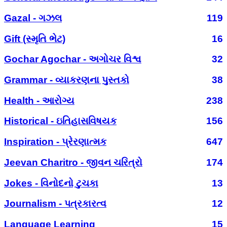
Gazal - ગઝલ
119
Gift (સ્મૃતિ ભેટ)
16
Gochar Agochar - અગોચર વિશ્વ
32
Grammar - વ્યાકરણના પુસ્તકો
38
Health - આરોગ્ય
238
Historical - ઇતિહાસવિષયક
156
Inspiration - પ્રેરણાત્મક
647
Jeevan Charitro - જીવન ચરિત્રો
174
Jokes - વિનોદનો ટુચકા
13
Journalism - પત્રકારત્વ
12
Language Learning
15