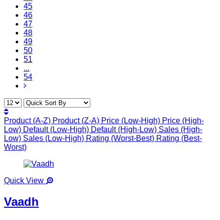
45
46
47
48
49
50
51
...
54
Product (A-Z)
Product (Z-A)
Price (Low-High)
Price (High-
Low)
Default (Low-High)
Default (High-Low)
Sales (High-
Low)
Sales (Low-High)
Rating (Worst-Best)
Rating (Best-
Worst)
Quick View
Vaadh