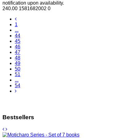
notification upon availability.
240.00
1581682002
0
1
...
44
45
46
47
48
49
50
51
...
54
Bestsellers