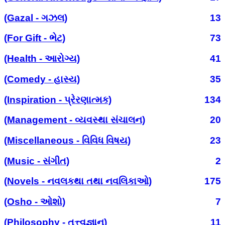
(Gazal - ગઝલ)
13
(For Gift - ભેટ)
73
(Health - આરોગ્ય)
41
(Comedy - હાસ્ય)
35
(Inspiration - પ્રેરણાત્મક)
134
(Management - વ્યવસ્થા સંચાલન)
20
(Miscellaneous - વિવિધ વિષય)
23
(Music - સંગીત)
2
(Novels - નવલકથા તથા નવલિકાઓ)
175
(Osho - ઓશો)
7
(Philosophy - તત્ત્વજ્ઞાન)
11