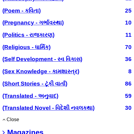
(Poem - કવિતા)
25
(Pregnancy - ગર્ભાવસ્થા)
10
(Politics - રાજકારણ)
11
(Religious - ધાર્મિક)
70
(Self Development - સ્વ વિકાસ)
36
(Sex Knowledge - કામશાસ્ત્ર)
8
(Short Stories - ટૂંકી વાર્તા)
86
(Translated - અનુવાદ)
59
(Translated Novel - વિદેશી નવલકથા)
30
Close
Magazines