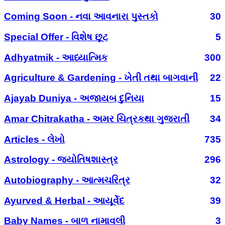
Coming Soon - નવા આવનારા પુસ્તકો
30
Special Offer - વિશેષ છૂટ
5
Adhyatmik - આધ્યાત્મિક
300
Agriculture & Gardening - ખેતી તથા બાગવાની
22
Ajayab Duniya - અજાયબ દુનિયા
15
Amar Chitrakatha - અમર ચિત્રકથા ગુજરાતી
34
Articles - લેખો
735
Astrology - જ્યોતિષશાસ્ત્ર
296
Autobiography - આત્મચરિત્ર
32
Ayurved & Herbal - આયૂર્વેદ
39
Baby Names - બાળ નામાવલી
3