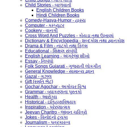
Child Stories - બાળવાર્તા
English Children Books
Hindi Children Books
Comedy-Hasya-Humor - હાસ્ય
Computer - કમ્પ્યુટર
Cookery - વાનગી
Cross Word And Puzzles - કોયડા તથા ઉખાણાં
Dictionary & Encyclopedia - શબ્દકોશ તથા જ્ઞાનકોશ
Drama & Film - નાટકો તથા ફિલ્મ
Educational - શિક્ષણ સંબંધી
English Learning - અંગ્રેજી શીખો
Essay - નિબંધો
Folk Songs Gujarati - ગુજરાતી લોકગીત
General Knowledge - સામાન્ય જ્ઞાન
Gazal - ગઝલ
Gift (સ્મૃતિ ભેટ)
Gochar Agochar - અગોચર વિશ્વ
Grammar - વ્યાકરણના પુસ્તકો
Health - આરોગ્ય
Historical - ઇતિહાસવિષયક
Inspiration - પ્રેરણાત્મક
Jeevan Charitro - જીવન ચરિત્રો
Jokes - વિનોદનો ટુચકા
Journalism - પત્રકારત્વ