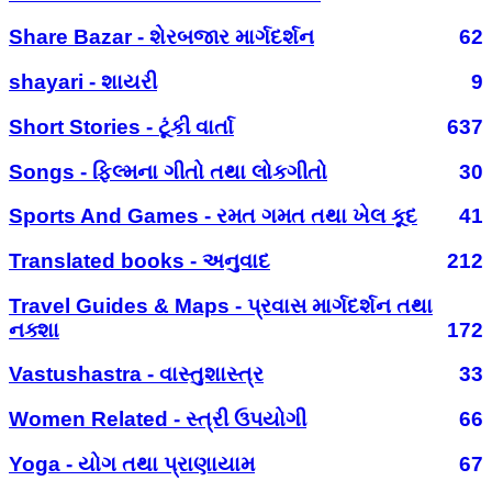
Share Bazar - શેરબજાર માર્ગદર્શન
62
shayari - શાયરી
9
Short Stories - ટૂંકી વાર્તા
637
Songs - ફિલ્મના ગીતો તથા લોકગીતો
30
Sports And Games - રમત ગમત તથા ખેલ કૂદ
41
Translated books - અનુવાદ
212
Travel Guides & Maps - પ્રવાસ માર્ગદર્શન તથા
નક્શા
172
Vastushastra - વાસ્તુશાસ્ત્ર
33
Women Related - સ્ત્રી ઉપયોગી
66
Yoga - યોગ તથા પ્રાણાયામ
67