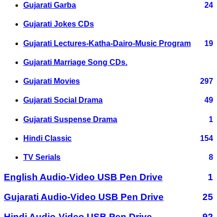
Gujarati Garba
24
Gujarati Jokes CDs
Gujarati Lectures-Katha-Dairo-Music Program
19
Gujarati Marriage Song CDs.
Gujarati Movies
297
Gujarati Social Drama
49
Gujarati Suspense Drama
1
Hindi Classic
154
TV Serials
8
English Audio-Video USB Pen Drive
1
Gujarati Audio-Video USB Pen Drive
25
Hindi Audio-Video USB Pen Drive
92