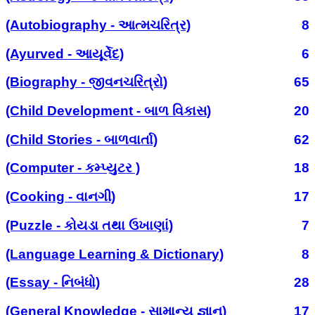
(Autobiography - આત્મચરિત્ર)
8
(Ayurved - આયૂર્વેદ)
6
(Biography - જીવનચરિત્રો)
65
(Child Development - બાળ વિકાસ)
20
(Child Stories - બાળવાર્તા)
62
(Computer - કમ્પ્યુટર )
18
(Cooking - વાનગી)
17
(Puzzle - કોયડા તથા ઉખાણાં)
7
(Language Learning & Dictionary)
8
(Essay - નિબંધો)
28
(General Knowledge - સામાન્ય જ્ઞાન)
17