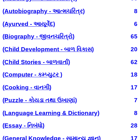
(Autobiography - આત્મચરિત્ર)
8
(Ayurved - આયૂર્વેદ)
6
(Biography - જીવનચરિત્રો)
65
(Child Development - બાળ વિકાસ)
20
(Child Stories - બાળવાર્તા)
62
(Computer - કમ્પ્યુટર )
18
(Cooking - વાનગી)
17
(Puzzle - કોયડા તથા ઉખાણાં)
7
(Language Learning & Dictionary)
8
(Essay - નિબંધો)
28
(General Knowledge - સામાન્ય જ્ઞાન)
17