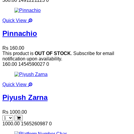
300.00
1491221123
0
Quick View
Pinnachio
Rs 160.00
This product is
OUT OF STOCK
. Subscribe for email
notification upon availability.
160.00
1454590027
0
Quick View
Piyush Zarna
Rs 1000.00
1000.00
1565260987
0