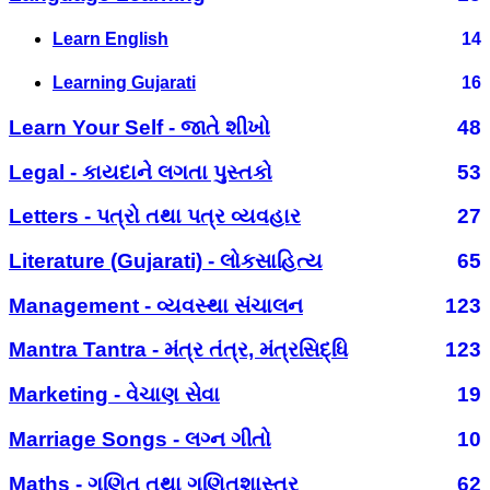
Learn English
14
Learning Gujarati
16
Learn Your Self - જાતે શીખો
48
Legal - કાયદાને લગતા પુસ્તકો
53
Letters - પત્રો તથા પત્ર વ્યવહાર
27
Literature (Gujarati) - લોકસાહિત્ય
65
Management - વ્યવસ્થા સંચાલન
123
Mantra Tantra - મંત્ર તંત્ર, મંત્રસિદ્ધિ
123
Marketing - વેચાણ સેવા
19
Marriage Songs - લગ્ન ગીતો
10
Maths - ગણિત તથા ગણિતશાસ્ત્ર
62