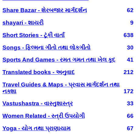
Share Bazar - શેરબજાર માર્ગદર્શન
62
shayari - શાયરી
9
Short Stories - ટૂંકી વાર્તા
638
Songs - ફિલ્મના ગીતો તથા લોકગીતો
30
Sports And Games - રમત ગમત તથા ખેલ કૂદ
41
Translated books - અનુવાદ
212
Travel Guides & Maps - પ્રવાસ માર્ગદર્શન તથા
નક્શા
172
Vastushastra - વાસ્તુશાસ્ત્ર
33
Women Related - સ્ત્રી ઉપયોગી
66
Yoga - યોગ તથા પ્રાણાયામ
67