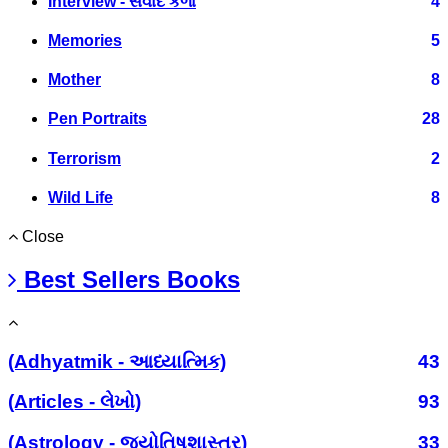
Interview - સંવાદ કળા
4
Memories
5
Mother
8
Pen Portraits
28
Terrorism
2
Wild Life
8
Close
Best Sellers Books
(Adhyatmik - આધ્યાત્મિક)
43
(Articles - લેખો)
93
(Astrology - જ્યોતિષશાસ્ત્ર)
33