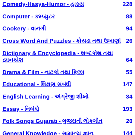
Comedy-Hasya-Humor - હાસ્ય
228
Computer - કમ્પ્યુટર
88
Cookery - વાનગી
94
Cross Word And Puzzles - કોયડા તથા ઉખાણાં
26
Dictionary & Encyclopedia - શબ્દકોશ તથા
જ્ઞાનકોશ
64
Drama & Film - નાટકો તથા ફિલ્મ
55
Educational - શિક્ષણ સંબંધી
147
English Learning - અંગ્રેજી શીખો
34
Essay - નિબંધો
193
Folk Songs Gujarati - ગુજરાતી લોકગીત
20
General Knowledge - સામાન્ય જ્ઞાન
144