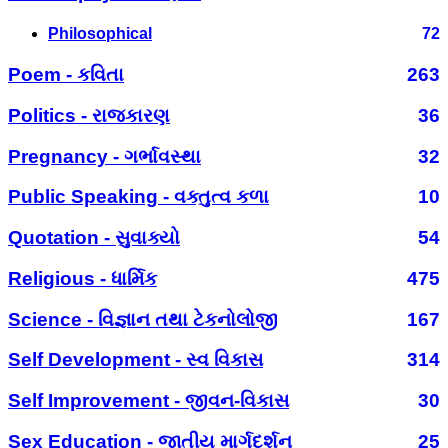
Philosophical
72
Poem - કવિતા
263
Politics - રાજકારણ
36
Pregnancy - ગર્ભાવસ્થા
32
Public Speaking - વક્તુત્વ કળા
10
Quotation - સુવાક્યો
54
Religious - ધાર્મિક
475
Science - વિજ્ઞાન તથા ટેકનોલોજી
167
Self Development - સ્વ વિકાસ
314
Self Improvement - જીવન-વિકાસ
30
Sex Education - જાતીય માર્ગદર્શન
25