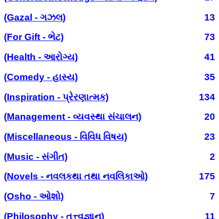
(Gazal - ગઝલ)
13
(For Gift - ભેટ)
73
(Health - આરોગ્ય)
41
(Comedy - હાસ્ય)
35
(Inspiration - પ્રેરણાત્મક)
134
(Management - વ્યવસ્થા સંચાલન)
20
(Miscellaneous - વિવિધ વિષય)
23
(Music - સંગીત)
2
(Novels - નવલકથા તથા નવલિકાઓ)
175
(Osho - ઓશો)
7
(Philosophy - તત્ત્વજ્ઞાન)
11