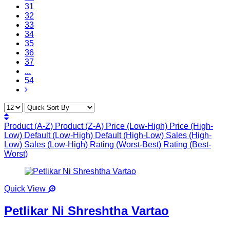
31
32
33
34
35
36
37
...
54
Product (A-Z)
Product (Z-A)
Price (Low-High)
Price (High-
Low)
Default (Low-High)
Default (High-Low)
Sales (High-
Low)
Sales (Low-High)
Rating (Worst-Best)
Rating (Best-
Worst)
Quick View
Petlikar Ni Shreshtha Vartao