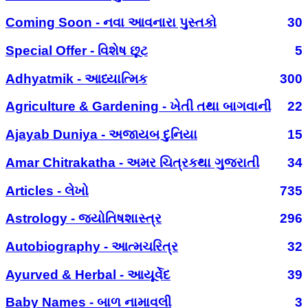
Coming Soon - નવા આવનારા પુસ્તકો
30
Special Offer - વિશેષ છૂટ
5
Adhyatmik - આધ્યાત્મિક
300
Agriculture & Gardening - ખેતી તથા બાગવાની
22
Ajayab Duniya - અજાયબ દુનિયા
15
Amar Chitrakatha - અમર ચિત્રકથા ગુજરાતી
34
Articles - લેખો
735
Astrology - જ્યોતિષશાસ્ત્ર
296
Autobiography - આત્મચરિત્ર
32
Ayurved & Herbal - આયૂર્વેદ
39
Baby Names - બાળ નામાવલી
3