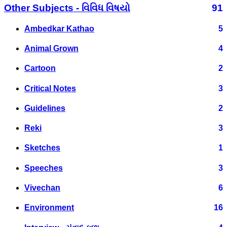
Other Subjects - વિવિધ વિષયો
91
Ambedkar Kathao
5
Animal Grown
4
Cartoon
2
Critical Notes
3
Guidelines
2
Reki
3
Sketches
1
Speeches
3
Vivechan
6
Environment
16