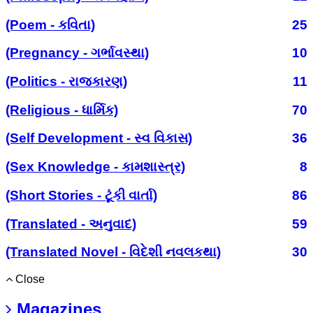
(Poem - કવિતા)
25
(Pregnancy - ગર્ભાવસ્થા)
10
(Politics - રાજકારણ)
11
(Religious - ધાર્મિક)
70
(Self Development - સ્વ વિકાસ)
36
(Sex Knowledge - કામશાસ્ત્ર)
8
(Short Stories - ટૂંકી વાર્તા)
86
(Translated - અનુવાદ)
59
(Translated Novel - વિદેશી નવલકથા)
30
Close
Magazines