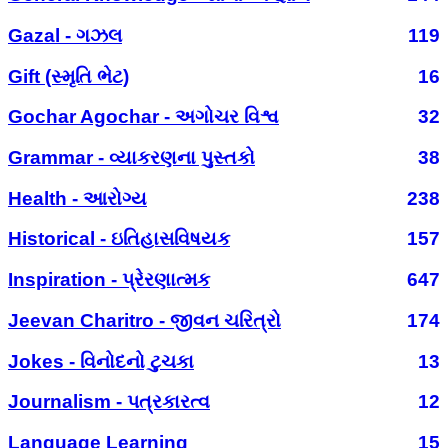
Gazal - ગઝલ
119
Gift (સ્મૃતિ ભેટ)
16
Gochar Agochar - અગોચર વિશ્વ
32
Grammar - વ્યાકરણના પુસ્તકો
38
Health - આરોગ્ય
238
Historical - ઇતિહાસવિષયક
157
Inspiration - પ્રેરણાત્મક
647
Jeevan Charitro - જીવન ચરિત્રો
174
Jokes - વિનોદનો ટુચકા
13
Journalism - પત્રકારત્વ
12
Language Learning
15