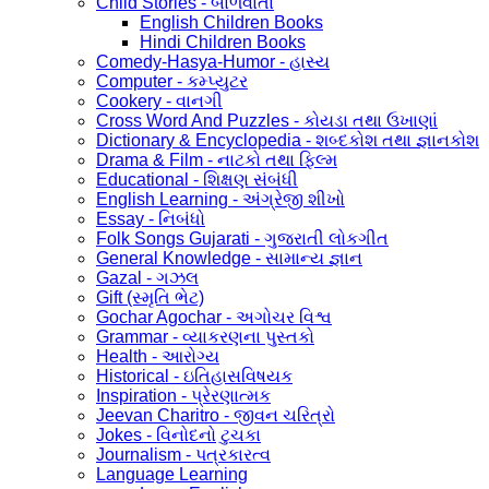
Child Stories - બાળવાર્તા
English Children Books
Hindi Children Books
Comedy-Hasya-Humor - હાસ્ય
Computer - કમ્પ્યુટર
Cookery - વાનગી
Cross Word And Puzzles - કોયડા તથા ઉખાણાં
Dictionary & Encyclopedia - શબ્દકોશ તથા જ્ઞાનકોશ
Drama & Film - નાટકો તથા ફિલ્મ
Educational - શિક્ષણ સંબંધી
English Learning - અંગ્રેજી શીખો
Essay - નિબંધો
Folk Songs Gujarati - ગુજરાતી લોકગીત
General Knowledge - સામાન્ય જ્ઞાન
Gazal - ગઝલ
Gift (સ્મૃતિ ભેટ)
Gochar Agochar - અગોચર વિશ્વ
Grammar - વ્યાકરણના પુસ્તકો
Health - આરોગ્ય
Historical - ઇતિહાસવિષયક
Inspiration - પ્રેરણાત્મક
Jeevan Charitro - જીવન ચરિત્રો
Jokes - વિનોદનો ટુચકા
Journalism - પત્રકારત્વ
Language Learning