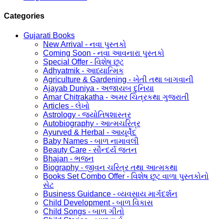
Categories
Gujarati Books
New Arrival - નવા પુસ્તકો
Coming Soon - નવા આવનારા પુસ્તકો
Special Offer - વિશેષ છૂટ
Adhyatmik - આધ્યાત્મિક
Agriculture & Gardening - ખેતી તથા બાગવાની
Ajayab Duniya - અજાયબ દુનિયા
Amar Chitrakatha - અમર ચિત્રકથા ગુજરાતી
Articles - લેખો
Astrology - જ્યોતિષશાસ્ત્ર
Autobiography - આત્મચરિત્ર
Ayurved & Herbal - આયૂર્વેદ
Baby Names - બાળ નામાવલી
Beauty Care - સૌન્દર્ય જતન
Bhajan - ભજન
Biography - જીવન ચરિત્ર તથા આત્મકથા
Books Set Combo Offer - વિશેષ છૂટ વાળા પુસ્તકોનો
સેટ
Business Guidance - વ્યવસાય માર્ગદર્શન
Child Development - બાળ વિકાસ
Child Songs - બાળ ગીતો