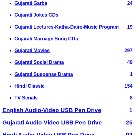
Gujarati Garba
24
Gujarati Jokes CDs
Gujarati Lectures-Katha-Dairo-Music Program
19
Gujarati Marriage Song CDs.
Gujarati Movies
297
Gujarati Social Drama
49
Gujarati Suspense Drama
1
Hindi Classic
154
TV Serials
8
English Audio-Video USB Pen Drive
1
Gujarati Audio-Video USB Pen Drive
25
Hindi Audio-Video USB Pen Drive
92