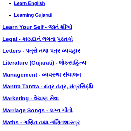
Learn English
Learning Gujarati
Learn Your Self - જાતે શીખો
Legal - કાયદાને લગતા પુસ્તકો
Letters - પત્રો તથા પત્ર વ્યવહાર
Literature (Gujarati) - લોકસાહિત્ય
Management - વ્યવસ્થા સંચાલન
Mantra Tantra - મંત્ર તંત્ર, મંત્રસિદ્ધિ
Marketing - વેચાણ સેવા
Marriage Songs - લગ્ન ગીતો
Maths - ગણિત તથા ગણિતશાસ્ત્ર