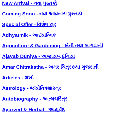
New Arrival - નવા પુસ્તકો
Coming Soon - નવા આવનારા પુસ્તકો
Special Offer - વિશેષ છૂટ
Adhyatmik - આધ્યાત્મિક
Agriculture & Gardening - ખેતી તથા બાગવાની
Ajayab Duniya - અજાયબ દુનિયા
Amar Chitrakatha - અમર ચિત્રકથા ગુજરાતી
Articles - લેખો
Astrology - જ્યોતિષશાસ્ત્ર
Autobiography - આત્મચરિત્ર
Ayurved & Herbal - આયૂર્વેદ