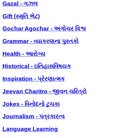
Gazal - ગઝલ
Gift (સ્મૃતિ ભેટ)
Gochar Agochar - અગોચર વિશ્વ
Grammar - વ્યાકરણના પુસ્તકો
Health - આરોગ્ય
Historical - ઇતિહાસવિષયક
Inspiration - પ્રેરણાત્મક
Jeevan Charitro - જીવન ચરિત્રો
Jokes - વિનોદનો ટુચકા
Journalism - પત્રકારત્વ
Language Learning