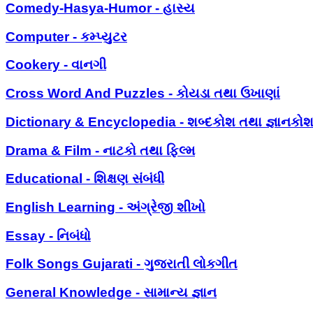
Comedy-Hasya-Humor - હાસ્ય
Computer - કમ્પ્યુટર
Cookery - વાનગી
Cross Word And Puzzles - કોયડા તથા ઉખાણાં
Dictionary & Encyclopedia - શબ્દકોશ તથા જ્ઞાનકો
Drama & Film - નાટકો તથા ફિલ્મ
Educational - શિક્ષણ સંબંધી
English Learning - અંગ્રેજી શીખો
Essay - નિબંધો
Folk Songs Gujarati - ગુજરાતી લોકગીત
General Knowledge - સામાન્ય જ્ઞાન