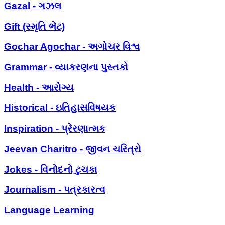
Gazal - ગઝલ
Gift (સ્મૃતિ ભેટ)
Gochar Agochar - અગોચર વિશ્વ
Grammar - વ્યાકરણના પુસ્તકો
Health - આરોગ્ય
Historical - ઇતિહાસવિષયક
Inspiration - પ્રેરણાત્મક
Jeevan Charitro - જીવન ચરિત્રો
Jokes - વિનોદનો ટુચકા
Journalism - પત્રકારત્વ
Language Learning