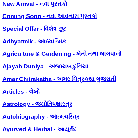
New Arrival - નવા પુસ્તકો
Coming Soon - નવા આવનારા પુસ્તકો
Special Offer - વિશેષ છૂટ
Adhyatmik - આધ્યાત્મિક
Agriculture & Gardening - ખેતી તથા બાગવાની
Ajayab Duniya - અજાયબ દુનિયા
Amar Chitrakatha - અમર ચિત્રકથા ગુજરાતી
Articles - લેખો
Astrology - જ્યોતિષશાસ્ત્ર
Autobiography - આત્મચરિત્ર
Ayurved & Herbal - આયૂર્વેદ