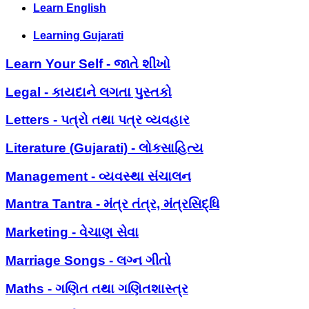
Learn English
Learning Gujarati
Learn Your Self - જાતે શીખો
Legal - કાયદાને લગતા પુસ્તકો
Letters - પત્રો તથા પત્ર વ્યવહાર
Literature (Gujarati) - લોકસાહિત્ય
Management - વ્યવસ્થા સંચાલન
Mantra Tantra - મંત્ર તંત્ર, મંત્રસિદ્ધિ
Marketing - વેચાણ સેવા
Marriage Songs - લગ્ન ગીતો
Maths - ગણિત તથા ગણિતશાસ્ત્ર