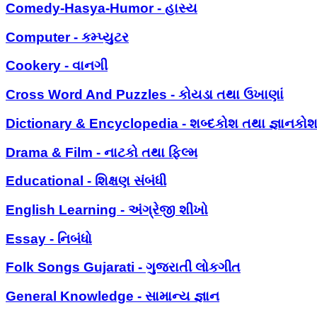
Comedy-Hasya-Humor - હાસ્ય
Computer - કમ્પ્યુટર
Cookery - વાનગી
Cross Word And Puzzles - કોયડા તથા ઉખાણાં
Dictionary & Encyclopedia - શબ્દકોશ તથા જ્ઞાનકો
Drama & Film - નાટકો તથા ફિલ્મ
Educational - શિક્ષણ સંબંધી
English Learning - અંગ્રેજી શીખો
Essay - નિબંધો
Folk Songs Gujarati - ગુજરાતી લોકગીત
General Knowledge - સામાન્ય જ્ઞાન