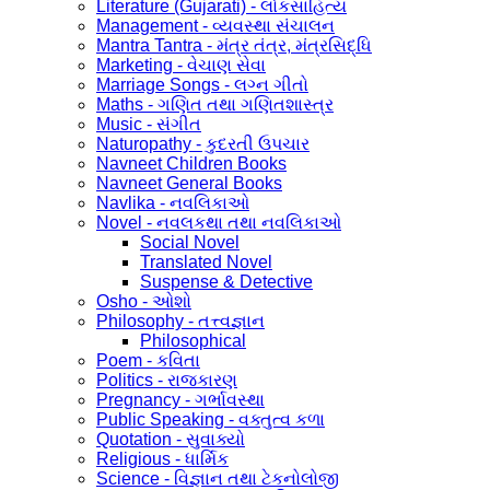
Literature (Gujarati) - લોકસાહિત્ય
Management - વ્યવસ્થા સંચાલન
Mantra Tantra - મંત્ર તંત્ર, મંત્રસિદ્ધિ
Marketing - વેચાણ સેવા
Marriage Songs - લગ્ન ગીતો
Maths - ગણિત તથા ગણિતશાસ્ત્ર
Music - સંગીત
Naturopathy - કુદરતી ઉપચાર
Navneet Children Books
Navneet General Books
Navlika - નવલિકાઓ
Novel - નવલકથા તથા નવલિકાઓ
Social Novel
Translated Novel
Suspense & Detective
Osho - ઓશો
Philosophy - તત્ત્વજ્ઞાન
Philosophical
Poem - કવિતા
Politics - રાજકારણ
Pregnancy - ગર્ભાવસ્થા
Public Speaking - વક્તુત્વ કળા
Quotation - સુવાક્યો
Religious - ધાર્મિક
Science - વિજ્ઞાન તથા ટેકનોલોજી