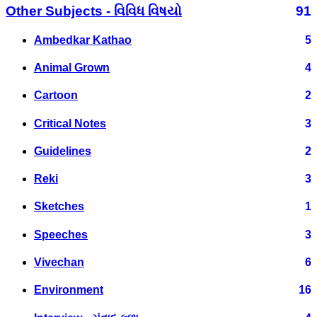
Other Subjects - વિવિધ વિષયો
91
Ambedkar Kathao
5
Animal Grown
4
Cartoon
2
Critical Notes
3
Guidelines
2
Reki
3
Sketches
1
Speeches
3
Vivechan
6
Environment
16