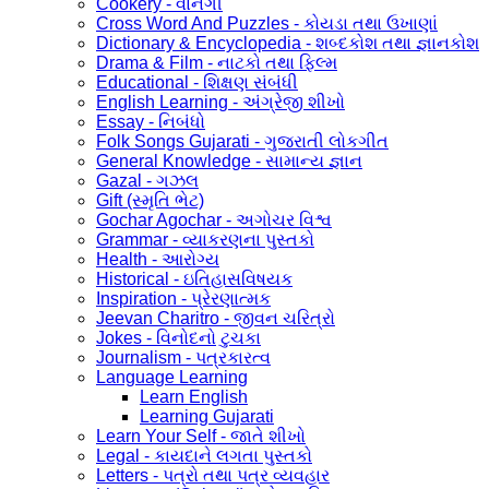
Cookery - વાનગી
Cross Word And Puzzles - કોયડા તથા ઉખાણાં
Dictionary & Encyclopedia - શબ્દકોશ તથા જ્ઞાનકોશ
Drama & Film - નાટકો તથા ફિલ્મ
Educational - શિક્ષણ સંબંધી
English Learning - અંગ્રેજી શીખો
Essay - નિબંધો
Folk Songs Gujarati - ગુજરાતી લોકગીત
General Knowledge - સામાન્ય જ્ઞાન
Gazal - ગઝલ
Gift (સ્મૃતિ ભેટ)
Gochar Agochar - અગોચર વિશ્વ
Grammar - વ્યાકરણના પુસ્તકો
Health - આરોગ્ય
Historical - ઇતિહાસવિષયક
Inspiration - પ્રેરણાત્મક
Jeevan Charitro - જીવન ચરિત્રો
Jokes - વિનોદનો ટુચકા
Journalism - પત્રકારત્વ
Language Learning
Learn English
Learning Gujarati
Learn Your Self - જાતે શીખો
Legal - કાયદાને લગતા પુસ્તકો
Letters - પત્રો તથા પત્ર વ્યવહાર