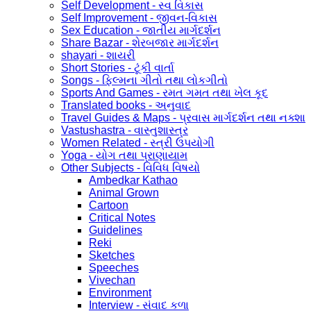
Self Development - સ્વ વિકાસ
Self Improvement - જીવન-વિકાસ
Sex Education - જાતીય માર્ગદર્શન
Share Bazar - શેરબજાર માર્ગદર્શન
shayari - શાયરી
Short Stories - ટૂંકી વાર્તા
Songs - ફિલ્મના ગીતો તથા લોકગીતો
Sports And Games - રમત ગમત તથા ખેલ કૂદ
Translated books - અનુવાદ
Travel Guides & Maps - પ્રવાસ માર્ગદર્શન તથા નક્શા
Vastushastra - વાસ્તુશાસ્ત્ર
Women Related - સ્ત્રી ઉપયોગી
Yoga - યોગ તથા પ્રાણાયામ
Other Subjects - વિવિધ વિષયો
Ambedkar Kathao
Animal Grown
Cartoon
Critical Notes
Guidelines
Reki
Sketches
Speeches
Vivechan
Environment
Interview - સંવાદ કળા