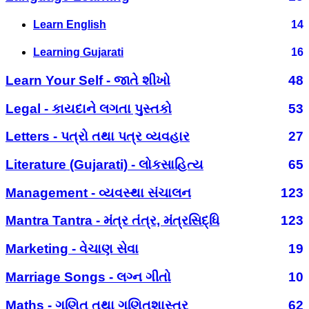
Learn English
14
Learning Gujarati
16
Learn Your Self - જાતે શીખો
48
Legal - કાયદાને લગતા પુસ્તકો
53
Letters - પત્રો તથા પત્ર વ્યવહાર
27
Literature (Gujarati) - લોકસાહિત્ય
65
Management - વ્યવસ્થા સંચાલન
123
Mantra Tantra - મંત્ર તંત્ર, મંત્રસિદ્ધિ
123
Marketing - વેચાણ સેવા
19
Marriage Songs - લગ્ન ગીતો
10
Maths - ગણિત તથા ગણિતશાસ્ત્ર
62