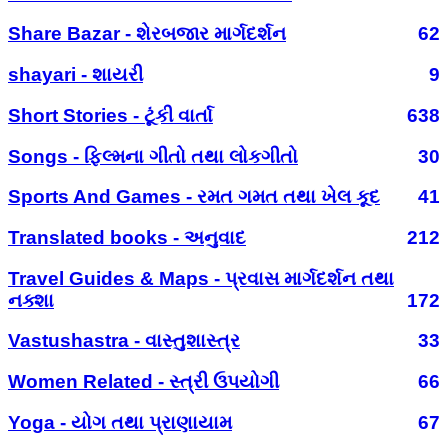
Share Bazar - શેરબજાર માર્ગદર્શન
62
shayari - શાયરી
9
Short Stories - ટૂંકી વાર્તા
638
Songs - ફિલ્મના ગીતો તથા લોકગીતો
30
Sports And Games - રમત ગમત તથા ખેલ કૂદ
41
Translated books - અનુવાદ
212
Travel Guides & Maps - પ્રવાસ માર્ગદર્શન તથા
નક્શા
172
Vastushastra - વાસ્તુશાસ્ત્ર
33
Women Related - સ્ત્રી ઉપયોગી
66
Yoga - યોગ તથા પ્રાણાયામ
67