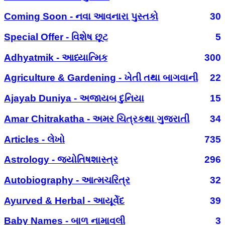
Coming Soon - નવા આવનારા પુસ્તકો
30
Special Offer - વિશેષ છૂટ
5
Adhyatmik - આધ્યાત્મિક
300
Agriculture & Gardening - ખેતી તથા બાગવાની
22
Ajayab Duniya - અજાયબ દુનિયા
15
Amar Chitrakatha - અમર ચિત્રકથા ગુજરાતી
34
Articles - લેખો
735
Astrology - જ્યોતિષશાસ્ત્ર
296
Autobiography - આત્મચરિત્ર
32
Ayurved & Herbal - આયૂર્વેદ
39
Baby Names - બાળ નામાવલી
3