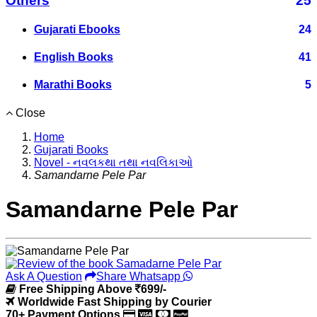
Others
25
Gujarati Ebooks
24
English Books
41
Marathi Books
5
Close
Home
Gujarati Books
Novel - નવલકથા તથા નવલિકાઓ
Samandarne Pele Par
Samandarne Pele Par
Ask A Question
Share Whatsapp
Free Shipping Above
699/-
Worldwide Fast Shipping by Courier
70+ Payment Options