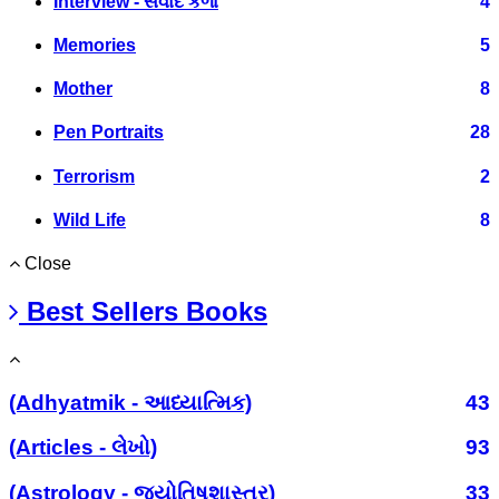
Interview - સંવાદ કળા
4
Memories
5
Mother
8
Pen Portraits
28
Terrorism
2
Wild Life
8
Close
Best Sellers Books
(Adhyatmik - આધ્યાત્મિક)
43
(Articles - લેખો)
93
(Astrology - જ્યોતિષશાસ્ત્ર)
33