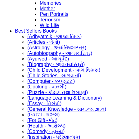
Memories
Mother
Pen Portraits
Terrorism
Wild Life
Best Sellers Books
(Adhyatmik - આધ્યાત્મિક)
(Articles - લેખો)
(Astrology - જ્યોતિષશાસ્ત્ર)
(Autobiography - આત્મચરિત્ર)
(Ayurved - આયૂર્વેદ)
(Biography - જીવનચરિત્રો)
(Child Development - બાળ વિકાસ)
(Child Stories - બાળવાર્તા)
(Computer - કમ્પ્યુટર )
(Cooking - વાનગી)
(Puzzle - કોયડા તથા ઉખાણાં)
(Language Learning & Dictionary)
(Essay - નિબંધો)
(General Knowledge - સામાન્ય જ્ઞાન)
(Gazal - ગઝલ)
(For Gift - ભેટ)
(Health - આરોગ્ય)
(Comedy - હાસ્ય)
(Inspiration - પ્રેરણાત્મક)