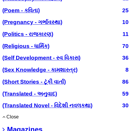
(Poem - કવિતા)
25
(Pregnancy - ગર્ભાવસ્થા)
10
(Politics - રાજકારણ)
11
(Religious - ધાર્મિક)
70
(Self Development - સ્વ વિકાસ)
36
(Sex Knowledge - કામશાસ્ત્ર)
8
(Short Stories - ટૂંકી વાર્તા)
86
(Translated - અનુવાદ)
59
(Translated Novel - વિદેશી નવલકથા)
30
Close
Magazines