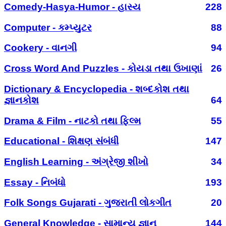
Comedy-Hasya-Humor - હાસ્ય
228
Computer - કમ્પ્યુટર
88
Cookery - વાનગી
94
Cross Word And Puzzles - કોયડા તથા ઉખાણાં
26
Dictionary & Encyclopedia - શબ્દકોશ તથા
જ્ઞાનકોશ
64
Drama & Film - નાટકો તથા ફિલ્મ
55
Educational - શિક્ષણ સંબંધી
147
English Learning - અંગ્રેજી શીખો
34
Essay - નિબંધો
193
Folk Songs Gujarati - ગુજરાતી લોકગીત
20
General Knowledge - સામાન્ય જ્ઞાન
144