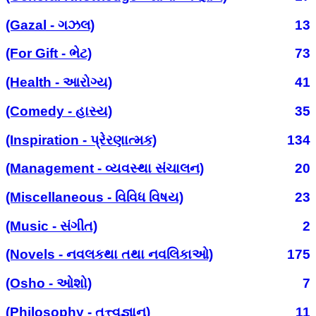
(Gazal - ગઝલ)
13
(For Gift - ભેટ)
73
(Health - આરોગ્ય)
41
(Comedy - હાસ્ય)
35
(Inspiration - પ્રેરણાત્મક)
134
(Management - વ્યવસ્થા સંચાલન)
20
(Miscellaneous - વિવિધ વિષય)
23
(Music - સંગીત)
2
(Novels - નવલકથા તથા નવલિકાઓ)
175
(Osho - ઓશો)
7
(Philosophy - તત્ત્વજ્ઞાન)
11