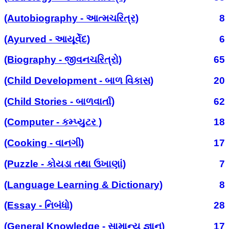
(Autobiography - આત્મચરિત્ર)
8
(Ayurved - આયૂર્વેદ)
6
(Biography - જીવનચરિત્રો)
65
(Child Development - બાળ વિકાસ)
20
(Child Stories - બાળવાર્તા)
62
(Computer - કમ્પ્યુટર )
18
(Cooking - વાનગી)
17
(Puzzle - કોયડા તથા ઉખાણાં)
7
(Language Learning & Dictionary)
8
(Essay - નિબંધો)
28
(General Knowledge - સામાન્ય જ્ઞાન)
17