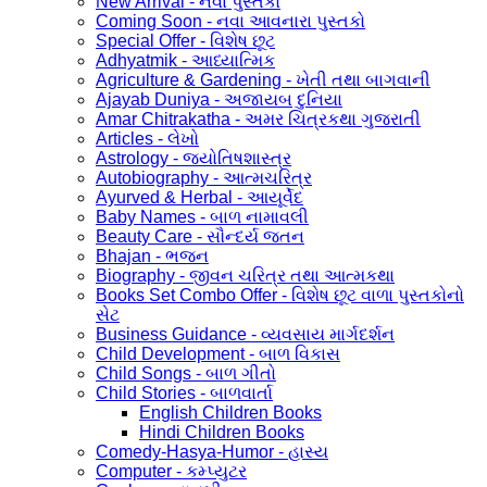
New Arrival - નવા પુસ્તકો
Coming Soon - નવા આવનારા પુસ્તકો
Special Offer - વિશેષ છૂટ
Adhyatmik - આધ્યાત્મિક
Agriculture & Gardening - ખેતી તથા બાગવાની
Ajayab Duniya - અજાયબ દુનિયા
Amar Chitrakatha - અમર ચિત્રકથા ગુજરાતી
Articles - લેખો
Astrology - જ્યોતિષશાસ્ત્ર
Autobiography - આત્મચરિત્ર
Ayurved & Herbal - આયૂર્વેદ
Baby Names - બાળ નામાવલી
Beauty Care - સૌન્દર્ય જતન
Bhajan - ભજન
Biography - જીવન ચરિત્ર તથા આત્મકથા
Books Set Combo Offer - વિશેષ છૂટ વાળા પુસ્તકોનો
સેટ
Business Guidance - વ્યવસાય માર્ગદર્શન
Child Development - બાળ વિકાસ
Child Songs - બાળ ગીતો
Child Stories - બાળવાર્તા
English Children Books
Hindi Children Books
Comedy-Hasya-Humor - હાસ્ય
Computer - કમ્પ્યુટર