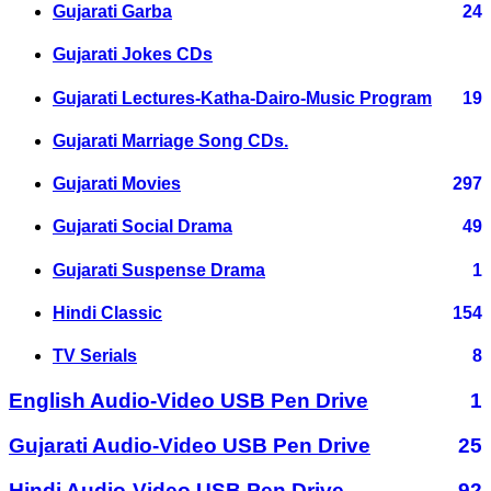
Gujarati Garba
24
Gujarati Jokes CDs
Gujarati Lectures-Katha-Dairo-Music Program
19
Gujarati Marriage Song CDs.
Gujarati Movies
297
Gujarati Social Drama
49
Gujarati Suspense Drama
1
Hindi Classic
154
TV Serials
8
English Audio-Video USB Pen Drive
1
Gujarati Audio-Video USB Pen Drive
25
Hindi Audio-Video USB Pen Drive
92