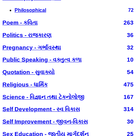
Philosophical
72
Poem - કવિતા
263
Politics - રાજકારણ
36
Pregnancy - ગર્ભાવસ્થા
32
Public Speaking - વક્તુત્વ કળા
10
Quotation - સુવાક્યો
54
Religious - ધાર્મિક
475
Science - વિજ્ઞાન તથા ટેકનોલોજી
167
Self Development - સ્વ વિકાસ
314
Self Improvement - જીવન-વિકાસ
30
Sex Education - જાતીય માર્ગદર્શન
25