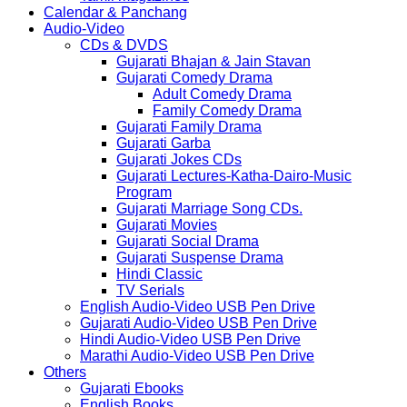
Calendar & Panchang
Audio-Video
CDs & DVDS
Gujarati Bhajan & Jain Stavan
Gujarati Comedy Drama
Adult Comedy Drama
Family Comedy Drama
Gujarati Family Drama
Gujarati Garba
Gujarati Jokes CDs
Gujarati Lectures-Katha-Dairo-Music
Program
Gujarati Marriage Song CDs.
Gujarati Movies
Gujarati Social Drama
Gujarati Suspense Drama
Hindi Classic
TV Serials
English Audio-Video USB Pen Drive
Gujarati Audio-Video USB Pen Drive
Hindi Audio-Video USB Pen Drive
Marathi Audio-Video USB Pen Drive
Others
Gujarati Ebooks
English Books