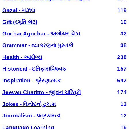
Gazal - ગઝલ
119
Gift (સ્મૃતિ ભેટ)
16
Gochar Agochar - અગોચર વિશ્વ
32
Grammar - વ્યાકરણના પુસ્તકો
38
Health - આરોગ્ય
238
Historical - ઇતિહાસવિષયક
157
Inspiration - પ્રેરણાત્મક
647
Jeevan Charitro - જીવન ચરિત્રો
174
Jokes - વિનોદનો ટુચકા
13
Journalism - પત્રકારત્વ
12
Language Learning
15