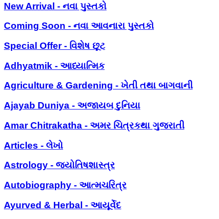
New Arrival - નવા પુસ્તકો
Coming Soon - નવા આવનારા પુસ્તકો
Special Offer - વિશેષ છૂટ
Adhyatmik - આધ્યાત્મિક
Agriculture & Gardening - ખેતી તથા બાગવાની
Ajayab Duniya - અજાયબ દુનિયા
Amar Chitrakatha - અમર ચિત્રકથા ગુજરાતી
Articles - લેખો
Astrology - જ્યોતિષશાસ્ત્ર
Autobiography - આત્મચરિત્ર
Ayurved & Herbal - આયૂર્વેદ