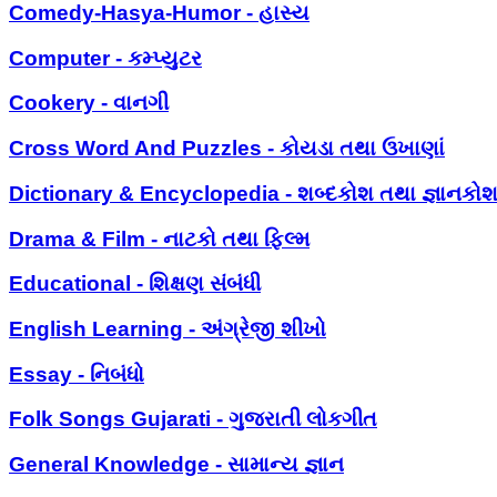
Comedy-Hasya-Humor - હાસ્ય
Computer - કમ્પ્યુટર
Cookery - વાનગી
Cross Word And Puzzles - કોયડા તથા ઉખાણાં
Dictionary & Encyclopedia - શબ્દકોશ તથા જ્ઞાનકો
Drama & Film - નાટકો તથા ફિલ્મ
Educational - શિક્ષણ સંબંધી
English Learning - અંગ્રેજી શીખો
Essay - નિબંધો
Folk Songs Gujarati - ગુજરાતી લોકગીત
General Knowledge - સામાન્ય જ્ઞાન