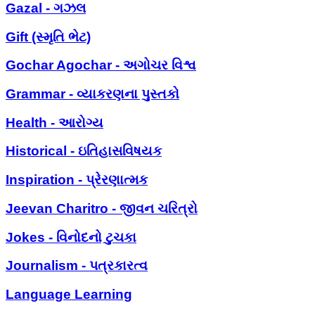
Gazal - ગઝલ
Gift (સ્મૃતિ ભેટ)
Gochar Agochar - અગોચર વિશ્વ
Grammar - વ્યાકરણના પુસ્તકો
Health - આરોગ્ય
Historical - ઇતિહાસવિષયક
Inspiration - પ્રેરણાત્મક
Jeevan Charitro - જીવન ચરિત્રો
Jokes - વિનોદનો ટુચકા
Journalism - પત્રકારત્વ
Language Learning