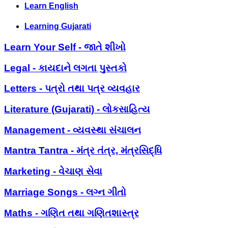
Learn English
Learning Gujarati
Learn Your Self - જાતે શીખો
Legal - કાયદાને લગતા પુસ્તકો
Letters - પત્રો તથા પત્ર વ્યવહાર
Literature (Gujarati) - લોકસાહિત્ય
Management - વ્યવસ્થા સંચાલન
Mantra Tantra - મંત્ર તંત્ર, મંત્રસિદ્ધિ
Marketing - વેચાણ સેવા
Marriage Songs - લગ્ન ગીતો
Maths - ગણિત તથા ગણિતશાસ્ત્ર