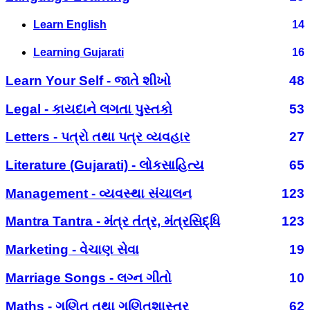
Learn English
14
Learning Gujarati
16
Learn Your Self - જાતે શીખો
48
Legal - કાયદાને લગતા પુસ્તકો
53
Letters - પત્રો તથા પત્ર વ્યવહાર
27
Literature (Gujarati) - લોકસાહિત્ય
65
Management - વ્યવસ્થા સંચાલન
123
Mantra Tantra - મંત્ર તંત્ર, મંત્રસિદ્ધિ
123
Marketing - વેચાણ સેવા
19
Marriage Songs - લગ્ન ગીતો
10
Maths - ગણિત તથા ગણિતશાસ્ત્ર
62