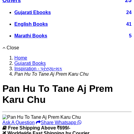
Others
25
Gujarati Ebooks
24
English Books
41
Marathi Books
5
Close
Home
Gujarati Books
Inspiration - પ્રેરણાત્મક
Pan Hu To Tane Aj Prem Karu Chu
Pan Hu To Tane Aj Prem
Karu Chu
Ask A Question
Share Whatsapp
Free Shipping Above
699/-
Worldwide Fast Shipping by Courier