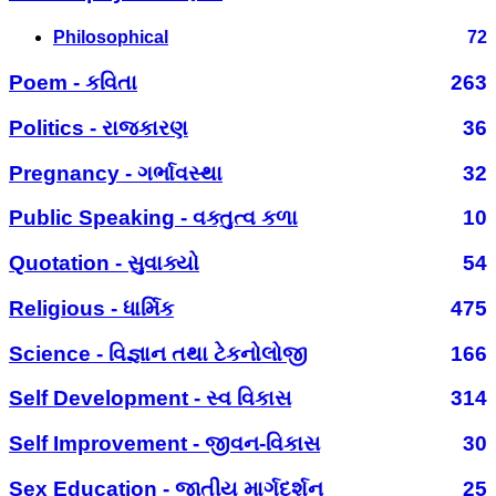
Philosophical
72
Poem - કવિતા
263
Politics - રાજકારણ
36
Pregnancy - ગર્ભાવસ્થા
32
Public Speaking - વક્તુત્વ કળા
10
Quotation - સુવાક્યો
54
Religious - ધાર્મિક
475
Science - વિજ્ઞાન તથા ટેકનોલોજી
166
Self Development - સ્વ વિકાસ
314
Self Improvement - જીવન-વિકાસ
30
Sex Education - જાતીય માર્ગદર્શન
25