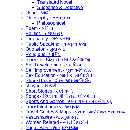
Translated Novel
Suspense & Detective
Osho - ઓશો
Philosophy - તત્ત્વજ્ઞાન
Philosophical
Poem - કવિતા
Politics - રાજકારણ
Pregnancy - ગર્ભાવસ્થા
Public Speaking - વક્તુત્વ કળા
Quotation - સુવાક્યો
Religious - ધાર્મિક
Science - વિજ્ઞાન તથા ટેકનોલોજી
Self Development - સ્વ વિકાસ
Self Improvement - જીવન-વિકાસ
Sex Education - જાતીય માર્ગદર્શન
Share Bazar - શેરબજાર માર્ગદર્શન
shayari - શાયરી
Short Stories - ટૂંકી વાર્તા
Songs - ફિલ્મના ગીતો તથા લોકગીતો
Sports And Games - રમત ગમત તથા ખેલ કૂદ
Translated books - અનુવાદ
Travel Guides & Maps - પ્રવાસ માર્ગદર્શન તથા નક્શા
Vastushastra - વાસ્તુશાસ્ત્ર
Women Related - સ્ત્રી ઉપયોગી
Yoga - યોગ તથા પ્રાણાયામ