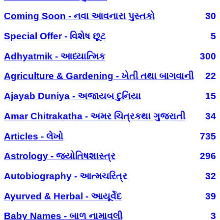
Coming Soon - નવા આવનારા પુસ્તકો
30
Special Offer - વિશેષ છૂટ
5
Adhyatmik - આધ્યાત્મિક
300
Agriculture & Gardening - ખેતી તથા બાગવાની
22
Ajayab Duniya - અજાયબ દુનિયા
15
Amar Chitrakatha - અમર ચિત્રકથા ગુજરાતી
34
Articles - લેખો
735
Astrology - જ્યોતિષશાસ્ત્ર
296
Autobiography - આત્મચરિત્ર
32
Ayurved & Herbal - આયૂર્વેદ
39
Baby Names - બાળ નામાવલી
3