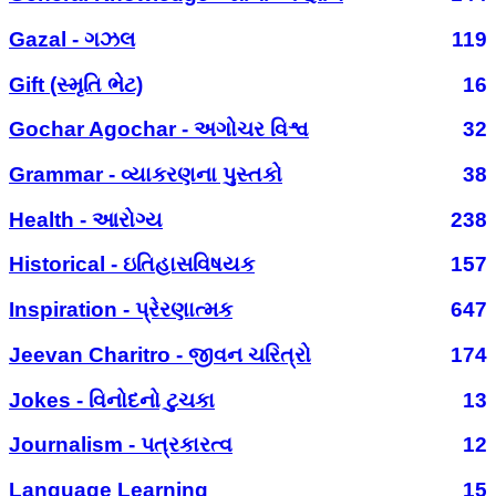
Gazal - ગઝલ
119
Gift (સ્મૃતિ ભેટ)
16
Gochar Agochar - અગોચર વિશ્વ
32
Grammar - વ્યાકરણના પુસ્તકો
38
Health - આરોગ્ય
238
Historical - ઇતિહાસવિષયક
157
Inspiration - પ્રેરણાત્મક
647
Jeevan Charitro - જીવન ચરિત્રો
174
Jokes - વિનોદનો ટુચકા
13
Journalism - પત્રકારત્વ
12
Language Learning
15