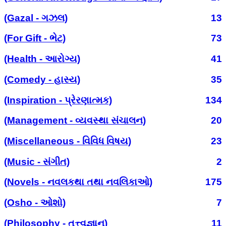
(Gazal - ગઝલ)
13
(For Gift - ભેટ)
73
(Health - આરોગ્ય)
41
(Comedy - હાસ્ય)
35
(Inspiration - પ્રેરણાત્મક)
134
(Management - વ્યવસ્થા સંચાલન)
20
(Miscellaneous - વિવિધ વિષય)
23
(Music - સંગીત)
2
(Novels - નવલકથા તથા નવલિકાઓ)
175
(Osho - ઓશો)
7
(Philosophy - તત્ત્વજ્ઞાન)
11