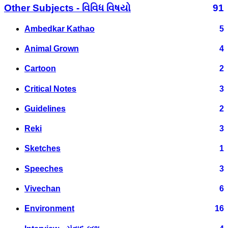
Other Subjects - વિવિધ વિષયો
91
Ambedkar Kathao
5
Animal Grown
4
Cartoon
2
Critical Notes
3
Guidelines
2
Reki
3
Sketches
1
Speeches
3
Vivechan
6
Environment
16