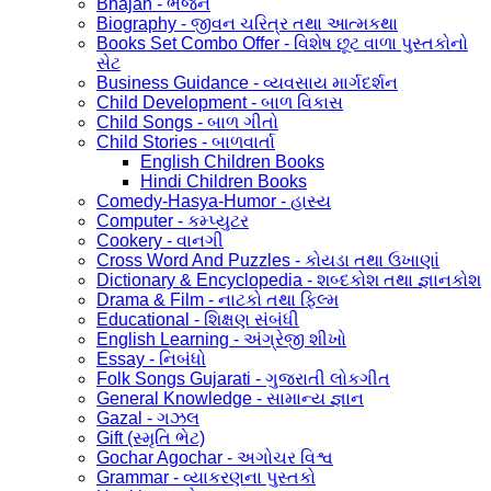
Bhajan - ભજન
Biography - જીવન ચરિત્ર તથા આત્મકથા
Books Set Combo Offer - વિશેષ છૂટ વાળા પુસ્તકોનો
સેટ
Business Guidance - વ્યવસાય માર્ગદર્શન
Child Development - બાળ વિકાસ
Child Songs - બાળ ગીતો
Child Stories - બાળવાર્તા
English Children Books
Hindi Children Books
Comedy-Hasya-Humor - હાસ્ય
Computer - કમ્પ્યુટર
Cookery - વાનગી
Cross Word And Puzzles - કોયડા તથા ઉખાણાં
Dictionary & Encyclopedia - શબ્દકોશ તથા જ્ઞાનકોશ
Drama & Film - નાટકો તથા ફિલ્મ
Educational - શિક્ષણ સંબંધી
English Learning - અંગ્રેજી શીખો
Essay - નિબંધો
Folk Songs Gujarati - ગુજરાતી લોકગીત
General Knowledge - સામાન્ય જ્ઞાન
Gazal - ગઝલ
Gift (સ્મૃતિ ભેટ)
Gochar Agochar - અગોચર વિશ્વ
Grammar - વ્યાકરણના પુસ્તકો