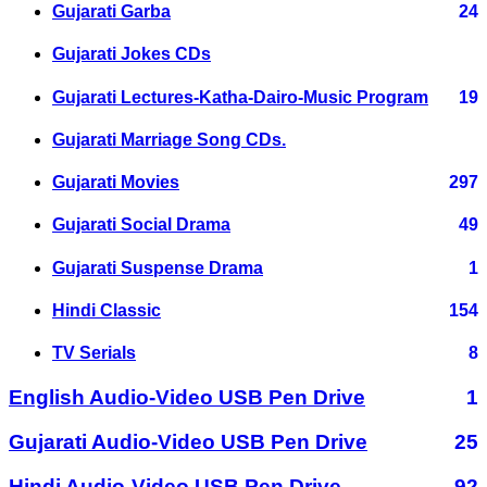
Gujarati Garba
24
Gujarati Jokes CDs
Gujarati Lectures-Katha-Dairo-Music Program
19
Gujarati Marriage Song CDs.
Gujarati Movies
297
Gujarati Social Drama
49
Gujarati Suspense Drama
1
Hindi Classic
154
TV Serials
8
English Audio-Video USB Pen Drive
1
Gujarati Audio-Video USB Pen Drive
25
Hindi Audio-Video USB Pen Drive
92