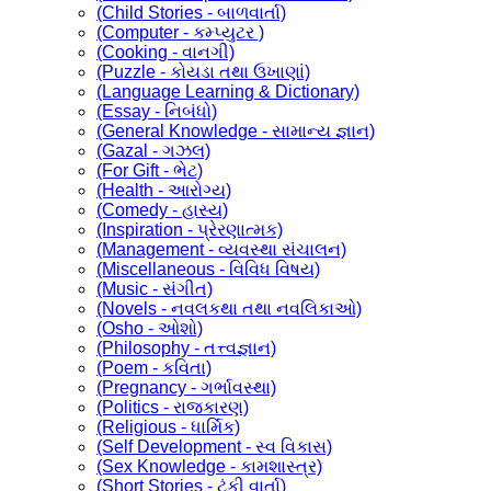
(Child Stories - બાળવાર્તા)
(Computer - કમ્પ્યુટર )
(Cooking - વાનગી)
(Puzzle - કોયડા તથા ઉખાણાં)
(Language Learning & Dictionary)
(Essay - નિબંધો)
(General Knowledge - સામાન્ય જ્ઞાન)
(Gazal - ગઝલ)
(For Gift - ભેટ)
(Health - આરોગ્ય)
(Comedy - હાસ્ય)
(Inspiration - પ્રેરણાત્મક)
(Management - વ્યવસ્થા સંચાલન)
(Miscellaneous - વિવિધ વિષય)
(Music - સંગીત)
(Novels - નવલકથા તથા નવલિકાઓ)
(Osho - ઓશો)
(Philosophy - તત્ત્વજ્ઞાન)
(Poem - કવિતા)
(Pregnancy - ગર્ભાવસ્થા)
(Politics - રાજકારણ)
(Religious - ધાર્મિક)
(Self Development - સ્વ વિકાસ)
(Sex Knowledge - કામશાસ્ત્ર)
(Short Stories - ટૂંકી વાર્તા)