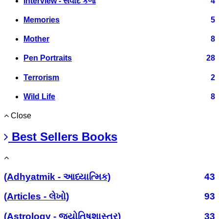
Interview - સંવાદ કળા
4
Memories
5
Mother
8
Pen Portraits
28
Terrorism
2
Wild Life
8
Close
Best Sellers Books
(Adhyatmik - આધ્યાત્મિક)
43
(Articles - લેખો)
93
(Astrology - જ્યોતિષશાસ્ત્ર)
33