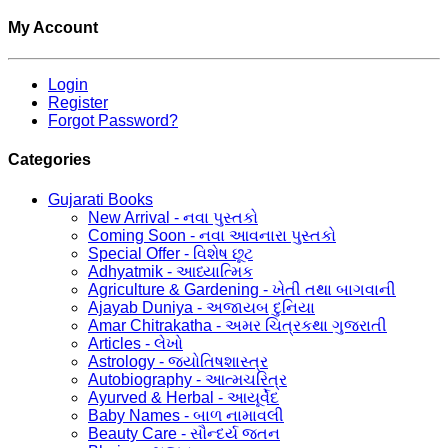
My Account
Login
Register
Forgot Password?
Categories
Gujarati Books
New Arrival - નવા પુસ્તકો
Coming Soon - નવા આવનારા પુસ્તકો
Special Offer - વિશેષ છૂટ
Adhyatmik - આધ્યાત્મિક
Agriculture & Gardening - ખેતી તથા બાગવાની
Ajayab Duniya - અજાયબ દુનિયા
Amar Chitrakatha - અમર ચિત્રકથા ગુજરાતી
Articles - લેખો
Astrology - જ્યોતિષશાસ્ત્ર
Autobiography - આત્મચરિત્ર
Ayurved & Herbal - આયૂર્વેદ
Baby Names - બાળ નામાવલી
Beauty Care - સૌન્દર્ય જતન