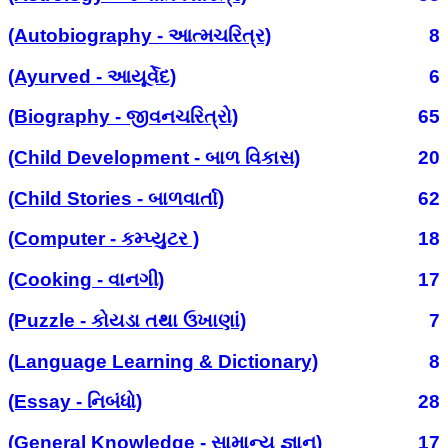
(Autobiography - આત્મચરિત્ર)
8
(Ayurved - આયૂર્વેદ)
6
(Biography - જીવનચરિત્રો)
65
(Child Development - બાળ વિકાસ)
20
(Child Stories - બાળવાર્તા)
62
(Computer - કમ્પ્યુટર )
18
(Cooking - વાનગી)
17
(Puzzle - કોયડા તથા ઉખાણાં)
7
(Language Learning & Dictionary)
8
(Essay - નિબંધો)
28
(General Knowledge - સામાન્ય જ્ઞાન)
17