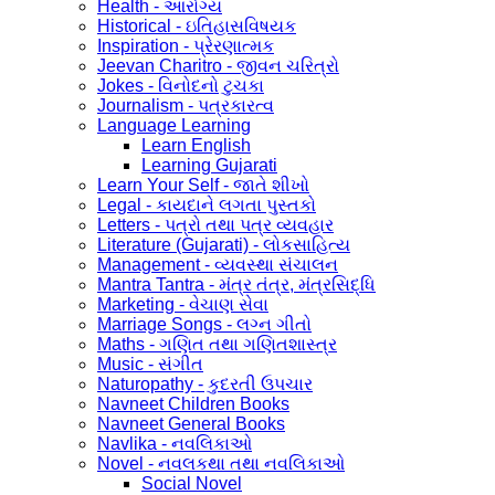
Health - આરોગ્ય
Historical - ઇતિહાસવિષયક
Inspiration - પ્રેરણાત્મક
Jeevan Charitro - જીવન ચરિત્રો
Jokes - વિનોદનો ટુચકા
Journalism - પત્રકારત્વ
Language Learning
Learn English
Learning Gujarati
Learn Your Self - જાતે શીખો
Legal - કાયદાને લગતા પુસ્તકો
Letters - પત્રો તથા પત્ર વ્યવહાર
Literature (Gujarati) - લોકસાહિત્ય
Management - વ્યવસ્થા સંચાલન
Mantra Tantra - મંત્ર તંત્ર, મંત્રસિદ્ધિ
Marketing - વેચાણ સેવા
Marriage Songs - લગ્ન ગીતો
Maths - ગણિત તથા ગણિતશાસ્ત્ર
Music - સંગીત
Naturopathy - કુદરતી ઉપચાર
Navneet Children Books
Navneet General Books
Navlika - નવલિકાઓ
Novel - નવલકથા તથા નવલિકાઓ
Social Novel