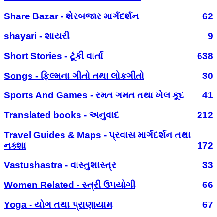
Share Bazar - શેરબજાર માર્ગદર્શન
62
shayari - શાયરી
9
Short Stories - ટૂંકી વાર્તા
638
Songs - ફિલ્મના ગીતો તથા લોકગીતો
30
Sports And Games - રમત ગમત તથા ખેલ કૂદ
41
Translated books - અનુવાદ
212
Travel Guides & Maps - પ્રવાસ માર્ગદર્શન તથા
નક્શા
172
Vastushastra - વાસ્તુશાસ્ત્ર
33
Women Related - સ્ત્રી ઉપયોગી
66
Yoga - યોગ તથા પ્રાણાયામ
67