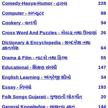
Comedy-Hasya-Humor - હાસ્ય
228
Computer - કમ્પ્યુટર
88
Cookery - વાનગી
94
Cross Word And Puzzles - કોયડા તથા ઉખાણાં
26
Dictionary & Encyclopedia - શબ્દકોશ તથા
જ્ઞાનકોશ
64
Drama & Film - નાટકો તથા ફિલ્મ
55
Educational - શિક્ષણ સંબંધી
147
English Learning - અંગ્રેજી શીખો
34
Essay - નિબંધો
193
Folk Songs Gujarati - ગુજરાતી લોકગીત
20
General Knowledge - સામાન્ય જ્ઞાન
144