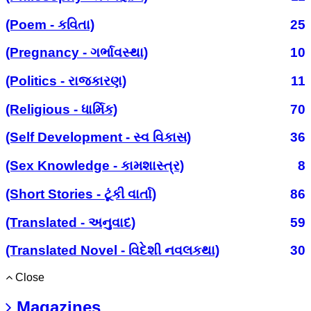
(Poem - કવિતા)
25
(Pregnancy - ગર્ભાવસ્થા)
10
(Politics - રાજકારણ)
11
(Religious - ધાર્મિક)
70
(Self Development - સ્વ વિકાસ)
36
(Sex Knowledge - કામશાસ્ત્ર)
8
(Short Stories - ટૂંકી વાર્તા)
86
(Translated - અનુવાદ)
59
(Translated Novel - વિદેશી નવલકથા)
30
Close
Magazines