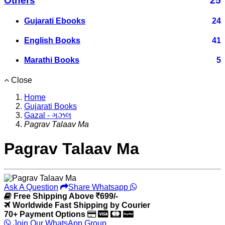
Others
25
Gujarati Ebooks
24
English Books
41
Marathi Books
5
Close
Home
Gujarati Books
Gazal - ગઝલ
Pagrav Talaav Ma
Pagrav Talaav Ma
Ask A Question
Share Whatsapp
Free Shipping Above
699/-
Worldwide Fast Shipping by Courier
70+ Payment Options
Join Our WhatsApp Group