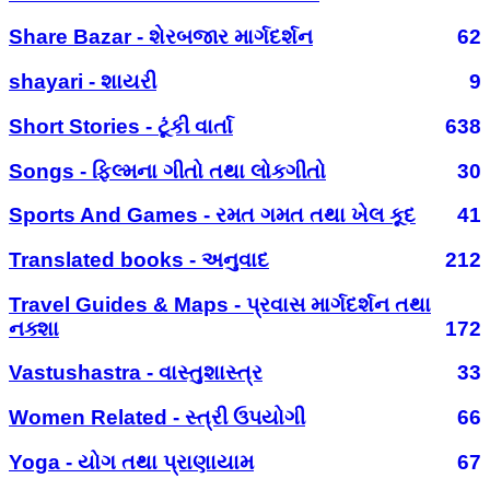
Share Bazar - શેરબજાર માર્ગદર્શન
62
shayari - શાયરી
9
Short Stories - ટૂંકી વાર્તા
638
Songs - ફિલ્મના ગીતો તથા લોકગીતો
30
Sports And Games - રમત ગમત તથા ખેલ કૂદ
41
Translated books - અનુવાદ
212
Travel Guides & Maps - પ્રવાસ માર્ગદર્શન તથા
નક્શા
172
Vastushastra - વાસ્તુશાસ્ત્ર
33
Women Related - સ્ત્રી ઉપયોગી
66
Yoga - યોગ તથા પ્રાણાયામ
67