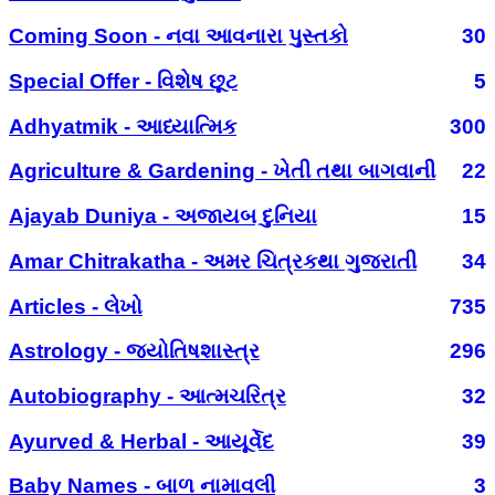
Coming Soon - નવા આવનારા પુસ્તકો
30
Special Offer - વિશેષ છૂટ
5
Adhyatmik - આધ્યાત્મિક
300
Agriculture & Gardening - ખેતી તથા બાગવાની
22
Ajayab Duniya - અજાયબ દુનિયા
15
Amar Chitrakatha - અમર ચિત્રકથા ગુજરાતી
34
Articles - લેખો
735
Astrology - જ્યોતિષશાસ્ત્ર
296
Autobiography - આત્મચરિત્ર
32
Ayurved & Herbal - આયૂર્વેદ
39
Baby Names - બાળ નામાવલી
3