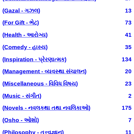
(Gazal - ગઝલ)
13
(For Gift - ભેટ)
73
(Health - આરોગ્ય)
41
(Comedy - હાસ્ય)
35
(Inspiration - પ્રેરણાત્મક)
134
(Management - વ્યવસ્થા સંચાલન)
20
(Miscellaneous - વિવિધ વિષય)
23
(Music - સંગીત)
2
(Novels - નવલકથા તથા નવલિકાઓ)
175
(Osho - ઓશો)
7
(Philosophy - તત્ત્વજ્ઞાન)
11