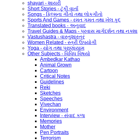
shayari - શાયરી
Short Stories - ટૂંકી વાર્તા
Songs - ફિલ્મના ગીતો તથા લોકગીતો
Sports And Games - રમત ગમત તથા ખેલ કૂદ
Translated books - અનુવાદ
Travel Guides & Maps - પ્રવાસ માર્ગદર્શન તથા નક્શા
Vastushastra - વાસ્તુશાસ્ત્ર
Women Related - સ્ત્રી ઉપયોગી
Yoga - યોગ તથા પ્રાણાયામ
Other Subjects - વિવિધ વિષયો
Ambedkar Kathao
Animal Grown
Cartoon
Critical Notes
Guidelines
Reki
Sketches
Speeches
Vivechan
Environment
Interview - સંવાદ કળા
Memories
Mother
Pen Portraits
Terrorism