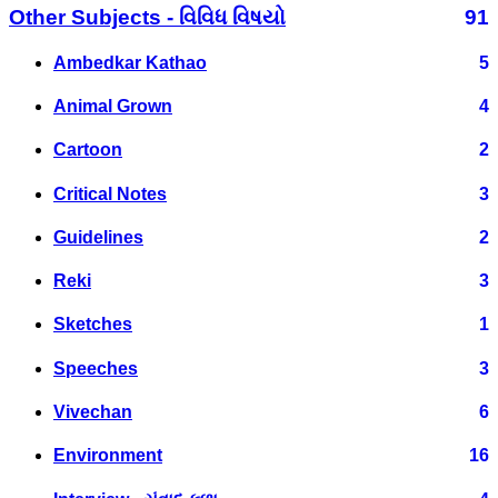
Other Subjects - વિવિધ વિષયો
91
Ambedkar Kathao
5
Animal Grown
4
Cartoon
2
Critical Notes
3
Guidelines
2
Reki
3
Sketches
1
Speeches
3
Vivechan
6
Environment
16