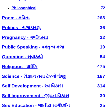
Philosophical
72
Poem - કવિતા
263
Politics - રાજકારણ
36
Pregnancy - ગર્ભાવસ્થા
32
Public Speaking - વક્તુત્વ કળા
10
Quotation - સુવાક્યો
54
Religious - ધાર્મિક
475
Science - વિજ્ઞાન તથા ટેકનોલોજી
167
Self Development - સ્વ વિકાસ
314
Self Improvement - જીવન-વિકાસ
30
Sex Education - જાતીય માર્ગદર્શન
25