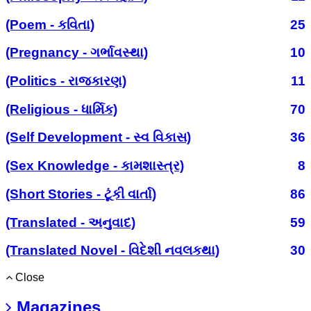
(Poem - કવિતા)
25
(Pregnancy - ગર્ભાવસ્થા)
10
(Politics - રાજકારણ)
11
(Religious - ધાર્મિક)
70
(Self Development - સ્વ વિકાસ)
36
(Sex Knowledge - કામશાસ્ત્ર)
8
(Short Stories - ટૂંકી વાર્તા)
86
(Translated - અનુવાદ)
59
(Translated Novel - વિદેશી નવલકથા)
30
Close
Magazines