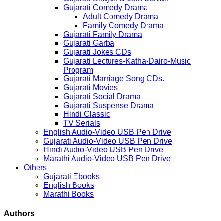
Gujarati Comedy Drama
Adult Comedy Drama
Family Comedy Drama
Gujarati Family Drama
Gujarati Garba
Gujarati Jokes CDs
Gujarati Lectures-Katha-Dairo-Music
Program
Gujarati Marriage Song CDs.
Gujarati Movies
Gujarati Social Drama
Gujarati Suspense Drama
Hindi Classic
TV Serials
English Audio-Video USB Pen Drive
Gujarati Audio-Video USB Pen Drive
Hindi Audio-Video USB Pen Drive
Marathi Audio-Video USB Pen Drive
Others
Gujarati Ebooks
English Books
Marathi Books
Authors