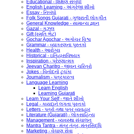
Educational - શિક્ષણ સંબંધી
English Learning - અંગ્રેજી શીખો
Essay - નિબંધો
Folk Songs Gujarati - ગુજરાતી લોકગીત
General Knowledge - સામાન્ય જ્ઞાન
Gazal - ગઝલ
Gift (સ્મૃતિ ભેટ)
Gochar Agochar - અગોચર વિશ્વ
Grammar - વ્યાકરણના પુસ્તકો
Health - આરોગ્ય
Historical - ઇતિહાસવિષયક
Inspiration - પ્રેરણાત્મક
Jeevan Charitro - જીવન ચરિત્રો
Jokes - વિનોદનો ટુચકા
Journalism - પત્રકારત્વ
Language Learning
Learn English
Learning Gujarati
Learn Your Self - જાતે શીખો
Legal - કાયદાને લગતા પુસ્તકો
Letters - પત્રો તથા પત્ર વ્યવહાર
Literature (Gujarati) - લોકસાહિત્ય
Management - વ્યવસ્થા સંચાલન
Mantra Tantra - મંત્ર તંત્ર, મંત્રસિદ્ધિ
Marketing - વેચાણ સેવા