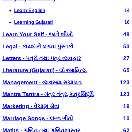
Learn English
14
Learning Gujarati
16
Learn Your Self - જાતે શીખો
48
Legal - કાયદાને લગતા પુસ્તકો
53
Letters - પત્રો તથા પત્ર વ્યવહાર
27
Literature (Gujarati) - લોકસાહિત્ય
65
Management - વ્યવસ્થા સંચાલન
123
Mantra Tantra - મંત્ર તંત્ર, મંત્રસિદ્ધિ
123
Marketing - વેચાણ સેવા
19
Marriage Songs - લગ્ન ગીતો
10
Maths - ગણિત તથા ગણિતશાસ્ત્ર
62