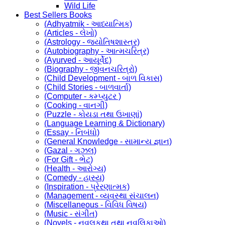
Wild Life
Best Sellers Books
(Adhyatmik - આધ્યાત્મિક)
(Articles - લેખો)
(Astrology - જ્યોતિષશાસ્ત્ર)
(Autobiography - આત્મચરિત્ર)
(Ayurved - આયૂર્વેદ)
(Biography - જીવનચરિત્રો)
(Child Development - બાળ વિકાસ)
(Child Stories - બાળવાર્તા)
(Computer - કમ્પ્યુટર )
(Cooking - વાનગી)
(Puzzle - કોયડા તથા ઉખાણાં)
(Language Learning & Dictionary)
(Essay - નિબંધો)
(General Knowledge - સામાન્ય જ્ઞાન)
(Gazal - ગઝલ)
(For Gift - ભેટ)
(Health - આરોગ્ય)
(Comedy - હાસ્ય)
(Inspiration - પ્રેરણાત્મક)
(Management - વ્યવસ્થા સંચાલન)
(Miscellaneous - વિવિધ વિષય)
(Music - સંગીત)
(Novels - નવલકથા તથા નવલિકાઓ)