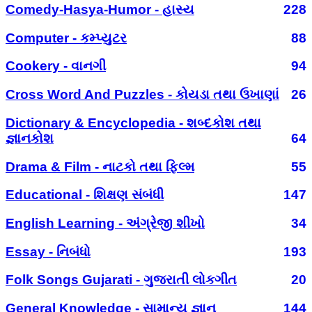
Comedy-Hasya-Humor - હાસ્ય
228
Computer - કમ્પ્યુટર
88
Cookery - વાનગી
94
Cross Word And Puzzles - કોયડા તથા ઉખાણાં
26
Dictionary & Encyclopedia - શબ્દકોશ તથા
જ્ઞાનકોશ
64
Drama & Film - નાટકો તથા ફિલ્મ
55
Educational - શિક્ષણ સંબંધી
147
English Learning - અંગ્રેજી શીખો
34
Essay - નિબંધો
193
Folk Songs Gujarati - ગુજરાતી લોકગીત
20
General Knowledge - સામાન્ય જ્ઞાન
144