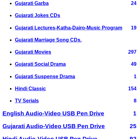
Gujarati Garba
24
Gujarati Jokes CDs
Gujarati Lectures-Katha-Dairo-Music Program
19
Gujarati Marriage Song CDs.
Gujarati Movies
297
Gujarati Social Drama
49
Gujarati Suspense Drama
1
Hindi Classic
154
TV Serials
8
English Audio-Video USB Pen Drive
1
Gujarati Audio-Video USB Pen Drive
25
Hindi Audio-Video USB Pen Drive
92