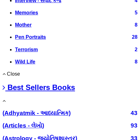
Interview - સંવાદ કળા
4
Memories
5
Mother
8
Pen Portraits
28
Terrorism
2
Wild Life
8
Close
Best Sellers Books
(Adhyatmik - આધ્યાત્મિક)
43
(Articles - લેખો)
93
(Astrology - જ્યોતિષશાસ્ત્ર)
33