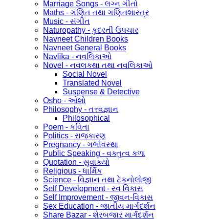
Marriage Songs - લગ્ન ગીતો
Maths - ગણિત તથા ગણિતશાસ્ત્ર
Music - સંગીત
Naturopathy - કુદરતી ઉપચાર
Navneet Children Books
Navneet General Books
Navlika - નવલિકાઓ
Novel - નવલકથા તથા નવલિકાઓ
Social Novel
Translated Novel
Suspense & Detective
Osho - ઓશો
Philosophy - તત્ત્વજ્ઞાન
Philosophical
Poem - કવિતા
Politics - રાજકારણ
Pregnancy - ગર્ભાવસ્થા
Public Speaking - વક્તુત્વ કળા
Quotation - સુવાક્યો
Religious - ધાર્મિક
Science - વિજ્ઞાન તથા ટેકનોલોજી
Self Development - સ્વ વિકાસ
Self Improvement - જીવન-વિકાસ
Sex Education - જાતીય માર્ગદર્શન
Share Bazar - શેરબજાર માર્ગદર્શન