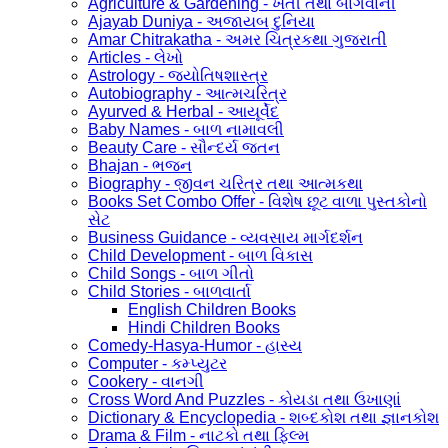
Agriculture & Gardening - ખેતી તથા બાગવાની
Ajayab Duniya - અજાયબ દુનિયા
Amar Chitrakatha - અમર ચિત્રકથા ગુજરાતી
Articles - લેખો
Astrology - જ્યોતિષશાસ્ત્ર
Autobiography - આત્મચરિત્ર
Ayurved & Herbal - આયૂર્વેદ
Baby Names - બાળ નામાવલી
Beauty Care - સૌન્દર્ય જતન
Bhajan - ભજન
Biography - જીવન ચરિત્ર તથા આત્મકથા
Books Set Combo Offer - વિશેષ છૂટ વાળા પુસ્તકોનો
સેટ
Business Guidance - વ્યવસાય માર્ગદર્શન
Child Development - બાળ વિકાસ
Child Songs - બાળ ગીતો
Child Stories - બાળવાર્તા
English Children Books
Hindi Children Books
Comedy-Hasya-Humor - હાસ્ય
Computer - કમ્પ્યુટર
Cookery - વાનગી
Cross Word And Puzzles - કોયડા તથા ઉખાણાં
Dictionary & Encyclopedia - શબ્દકોશ તથા જ્ઞાનકોશ
Drama & Film - નાટકો તથા ફિલ્મ