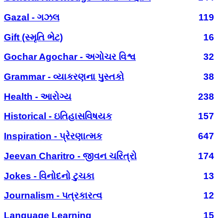
Gazal - ગઝલ
119
Gift (સ્મૃતિ ભેટ)
16
Gochar Agochar - અગોચર વિશ્વ
32
Grammar - વ્યાકરણના પુસ્તકો
38
Health - આરોગ્ય
238
Historical - ઇતિહાસવિષયક
157
Inspiration - પ્રેરણાત્મક
647
Jeevan Charitro - જીવન ચરિત્રો
174
Jokes - વિનોદનો ટુચકા
13
Journalism - પત્રકારત્વ
12
Language Learning
15