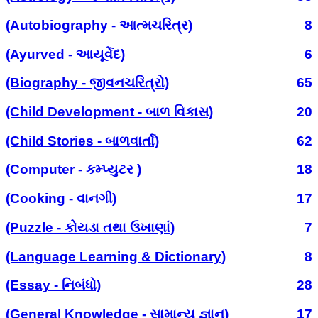
(Autobiography - આત્મચરિત્ર)
8
(Ayurved - આયૂર્વેદ)
6
(Biography - જીવનચરિત્રો)
65
(Child Development - બાળ વિકાસ)
20
(Child Stories - બાળવાર્તા)
62
(Computer - કમ્પ્યુટર )
18
(Cooking - વાનગી)
17
(Puzzle - કોયડા તથા ઉખાણાં)
7
(Language Learning & Dictionary)
8
(Essay - નિબંધો)
28
(General Knowledge - સામાન્ય જ્ઞાન)
17