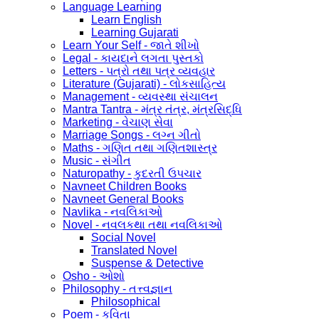
Language Learning
Learn English
Learning Gujarati
Learn Your Self - જાતે શીખો
Legal - કાયદાને લગતા પુસ્તકો
Letters - પત્રો તથા પત્ર વ્યવહાર
Literature (Gujarati) - લોકસાહિત્ય
Management - વ્યવસ્થા સંચાલન
Mantra Tantra - મંત્ર તંત્ર, મંત્રસિદ્ધિ
Marketing - વેચાણ સેવા
Marriage Songs - લગ્ન ગીતો
Maths - ગણિત તથા ગણિતશાસ્ત્ર
Music - સંગીત
Naturopathy - કુદરતી ઉપચાર
Navneet Children Books
Navneet General Books
Navlika - નવલિકાઓ
Novel - નવલકથા તથા નવલિકાઓ
Social Novel
Translated Novel
Suspense & Detective
Osho - ઓશો
Philosophy - તત્ત્વજ્ઞાન
Philosophical
Poem - કવિતા