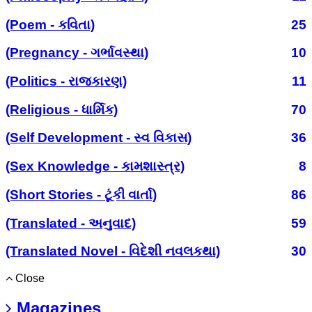
(Poem - કવિતા)
25
(Pregnancy - ગર્ભાવસ્થા)
10
(Politics - રાજકારણ)
11
(Religious - ધાર્મિક)
70
(Self Development - સ્વ વિકાસ)
36
(Sex Knowledge - કામશાસ્ત્ર)
8
(Short Stories - ટૂંકી વાર્તા)
86
(Translated - અનુવાદ)
59
(Translated Novel - વિદેશી નવલકથા)
30
Close
Magazines