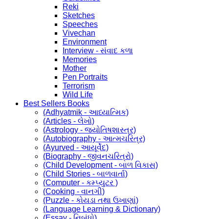
Reki
Sketches
Speeches
Vivechan
Environment
Interview - સંવાદ કળા
Memories
Mother
Pen Portraits
Terrorism
Wild Life
Best Sellers Books
(Adhyatmik - આધ્યાત્મિક)
(Articles - લેખો)
(Astrology - જ્યોતિષશાસ્ત્ર)
(Autobiography - આત્મચરિત્ર)
(Ayurved - આયૂર્વેદ)
(Biography - જીવનચરિત્રો)
(Child Development - બાળ વિકાસ)
(Child Stories - બાળવાર્તા)
(Computer - કમ્પ્યુટર )
(Cooking - વાનગી)
(Puzzle - કોયડા તથા ઉખાણાં)
(Language Learning & Dictionary)
(Essay - નિબંધો)