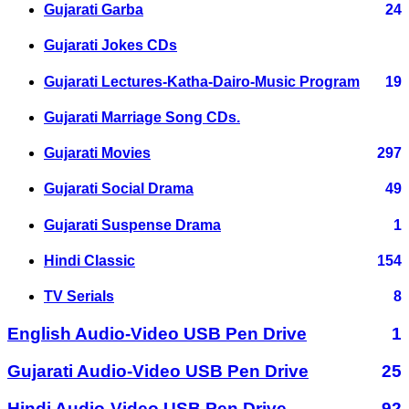
Gujarati Garba
24
Gujarati Jokes CDs
Gujarati Lectures-Katha-Dairo-Music Program
19
Gujarati Marriage Song CDs.
Gujarati Movies
297
Gujarati Social Drama
49
Gujarati Suspense Drama
1
Hindi Classic
154
TV Serials
8
English Audio-Video USB Pen Drive
1
Gujarati Audio-Video USB Pen Drive
25
Hindi Audio-Video USB Pen Drive
92