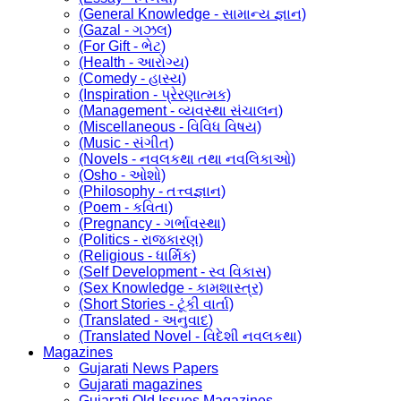
(General Knowledge - સામાન્ય જ્ઞાન)
(Gazal - ગઝલ)
(For Gift - ભેટ)
(Health - આરોગ્ય)
(Comedy - હાસ્ય)
(Inspiration - પ્રેરણાત્મક)
(Management - વ્યવસ્થા સંચાલન)
(Miscellaneous - વિવિધ વિષય)
(Music - સંગીત)
(Novels - નવલકથા તથા નવલિકાઓ)
(Osho - ઓશો)
(Philosophy - તત્ત્વજ્ઞાન)
(Poem - કવિતા)
(Pregnancy - ગર્ભાવસ્થા)
(Politics - રાજકારણ)
(Religious - ધાર્મિક)
(Self Development - સ્વ વિકાસ)
(Sex Knowledge - કામશાસ્ત્ર)
(Short Stories - ટૂંકી વાર્તા)
(Translated - અનુવાદ)
(Translated Novel - વિદેશી નવલકથા)
Magazines
Gujarati News Papers
Gujarati magazines
Gujarati Old Issues Magazines