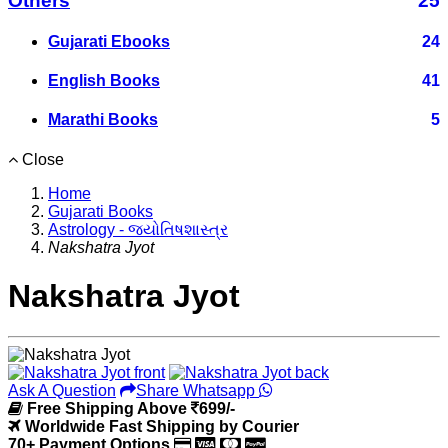
Others
25
Gujarati Ebooks
24
English Books
41
Marathi Books
5
Close
Home
Gujarati Books
Astrology - જ્યોતિષશાસ્ત્ર
Nakshatra Jyot
Nakshatra Jyot
Ask A Question
Share Whatsapp
Free Shipping Above
699/-
Worldwide Fast Shipping by Courier
70+ Payment Options