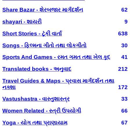
Share Bazar - શેરબજાર માર્ગદર્શન
62
shayari - શાયરી
9
Short Stories - ટૂંકી વાર્તા
638
Songs - ફિલ્મના ગીતો તથા લોકગીતો
30
Sports And Games - રમત ગમત તથા ખેલ કૂદ
41
Translated books - અનુવાદ
212
Travel Guides & Maps - પ્રવાસ માર્ગદર્શન તથા
નક્શા
172
Vastushastra - વાસ્તુશાસ્ત્ર
33
Women Related - સ્ત્રી ઉપયોગી
66
Yoga - યોગ તથા પ્રાણાયામ
67