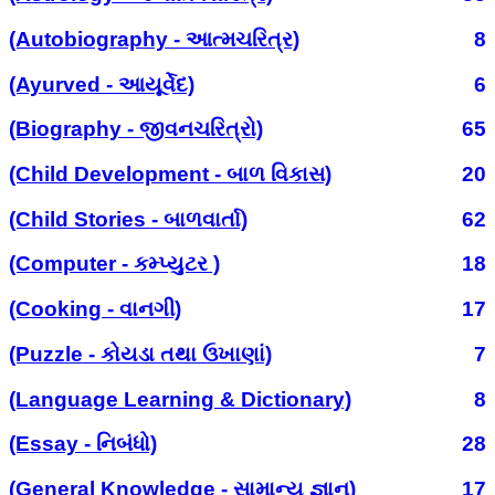
(Autobiography - આત્મચરિત્ર)
8
(Ayurved - આયૂર્વેદ)
6
(Biography - જીવનચરિત્રો)
65
(Child Development - બાળ વિકાસ)
20
(Child Stories - બાળવાર્તા)
62
(Computer - કમ્પ્યુટર )
18
(Cooking - વાનગી)
17
(Puzzle - કોયડા તથા ઉખાણાં)
7
(Language Learning & Dictionary)
8
(Essay - નિબંધો)
28
(General Knowledge - સામાન્ય જ્ઞાન)
17