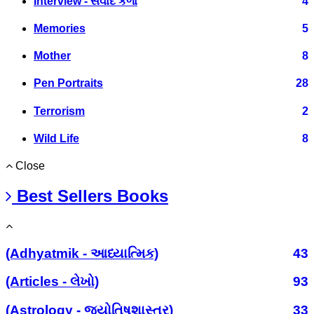
Interview - સંવાદ કળા
4
Memories
5
Mother
8
Pen Portraits
28
Terrorism
2
Wild Life
8
Close
Best Sellers Books
(Adhyatmik - આધ્યાત્મિક)
43
(Articles - લેખો)
93
(Astrology - જ્યોતિષશાસ્ત્ર)
33