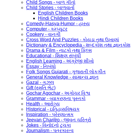
Child Songs - બાળ ગીતો
Child Stories - બાળવાર્તા
English Children Books
Hindi Children Books
Comedy-Hasya-Humor - હાસ્ય
Computer - કમ્પ્યુટર
Cookery - વાનગી
Cross Word And Puzzles - કોયડા તથા ઉખાણાં
Dictionary & Encyclopedia - શબ્દકોશ તથા જ્ઞાનકોશ
Drama & Film - નાટકો તથા ફિલ્મ
Educational - શિક્ષણ સંબંધી
English Learning - અંગ્રેજી શીખો
Essay - નિબંધો
Folk Songs Gujarati - ગુજરાતી લોકગીત
General Knowledge - સામાન્ય જ્ઞાન
Gazal - ગઝલ
Gift (સ્મૃતિ ભેટ)
Gochar Agochar - અગોચર વિશ્વ
Grammar - વ્યાકરણના પુસ્તકો
Health - આરોગ્ય
Historical - ઇતિહાસવિષયક
Inspiration - પ્રેરણાત્મક
Jeevan Charitro - જીવન ચરિત્રો
Jokes - વિનોદનો ટુચકા
Journalism - પત્રકારત્વ