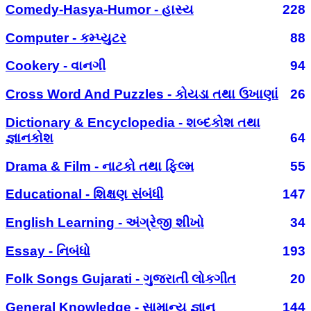
Comedy-Hasya-Humor - હાસ્ય
228
Computer - કમ્પ્યુટર
88
Cookery - વાનગી
94
Cross Word And Puzzles - કોયડા તથા ઉખાણાં
26
Dictionary & Encyclopedia - શબ્દકોશ તથા
જ્ઞાનકોશ
64
Drama & Film - નાટકો તથા ફિલ્મ
55
Educational - શિક્ષણ સંબંધી
147
English Learning - અંગ્રેજી શીખો
34
Essay - નિબંધો
193
Folk Songs Gujarati - ગુજરાતી લોકગીત
20
General Knowledge - સામાન્ય જ્ઞાન
144