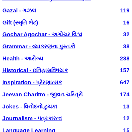
Gazal - ગઝલ
119
Gift (સ્મૃતિ ભેટ)
16
Gochar Agochar - અગોચર વિશ્વ
32
Grammar - વ્યાકરણના પુસ્તકો
38
Health - આરોગ્ય
238
Historical - ઇતિહાસવિષયક
157
Inspiration - પ્રેરણાત્મક
647
Jeevan Charitro - જીવન ચરિત્રો
174
Jokes - વિનોદનો ટુચકા
13
Journalism - પત્રકારત્વ
12
Language Learning
15