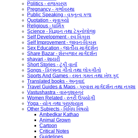
Politics - રાજકારણ
Pregnancy - ગર્ભાવસ્થા
Public Speaking - વક્તુત્વ કળા
Quotation - સુવાક્યો
Religious - ધાર્મિક
Science - વિજ્ઞાન તથા ટેકનોલોજી
Self Development - સ્વ વિકાસ
Self Improvement - જીવન-વિકાસ
Sex Education - જાતીય માર્ગદર્શન
Share Bazar - શેરબજાર માર્ગદર્શન
shayari - શાયરી
Short Stories - ટૂંકી વાર્તા
Songs - ફિલ્મના ગીતો તથા લોકગીતો
Sports And Games - રમત ગમત તથા ખેલ કૂદ
Translated books - અનુવાદ
Travel Guides & Maps - પ્રવાસ માર્ગદર્શન તથા નક્શા
Vastushastra - વાસ્તુશાસ્ત્ર
Women Related - સ્ત્રી ઉપયોગી
Yoga - યોગ તથા પ્રાણાયામ
Other Subjects - વિવિધ વિષયો
Ambedkar Kathao
Animal Grown
Cartoon
Critical Notes
Guidelines