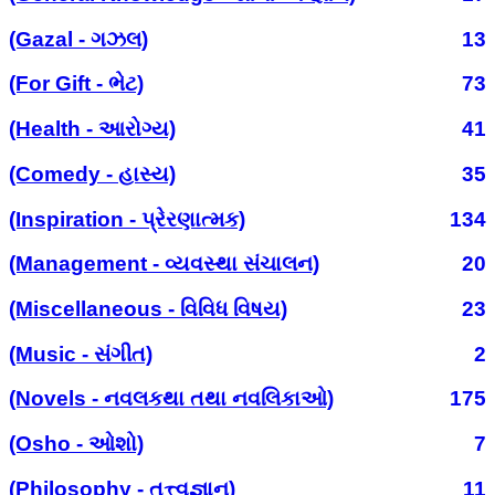
(Gazal - ગઝલ)
13
(For Gift - ભેટ)
73
(Health - આરોગ્ય)
41
(Comedy - હાસ્ય)
35
(Inspiration - પ્રેરણાત્મક)
134
(Management - વ્યવસ્થા સંચાલન)
20
(Miscellaneous - વિવિધ વિષય)
23
(Music - સંગીત)
2
(Novels - નવલકથા તથા નવલિકાઓ)
175
(Osho - ઓશો)
7
(Philosophy - તત્ત્વજ્ઞાન)
11