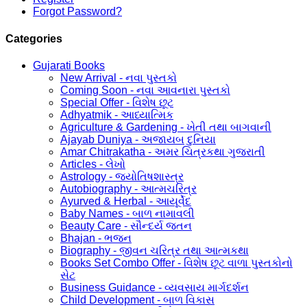
Forgot Password?
Categories
Gujarati Books
New Arrival - નવા પુસ્તકો
Coming Soon - નવા આવનારા પુસ્તકો
Special Offer - વિશેષ છૂટ
Adhyatmik - આધ્યાત્મિક
Agriculture & Gardening - ખેતી તથા બાગવાની
Ajayab Duniya - અજાયબ દુનિયા
Amar Chitrakatha - અમર ચિત્રકથા ગુજરાતી
Articles - લેખો
Astrology - જ્યોતિષશાસ્ત્ર
Autobiography - આત્મચરિત્ર
Ayurved & Herbal - આયૂર્વેદ
Baby Names - બાળ નામાવલી
Beauty Care - સૌન્દર્ય જતન
Bhajan - ભજન
Biography - જીવન ચરિત્ર તથા આત્મકથા
Books Set Combo Offer - વિશેષ છૂટ વાળા પુસ્તકોનો
સેટ
Business Guidance - વ્યવસાય માર્ગદર્શન
Child Development - બાળ વિકાસ