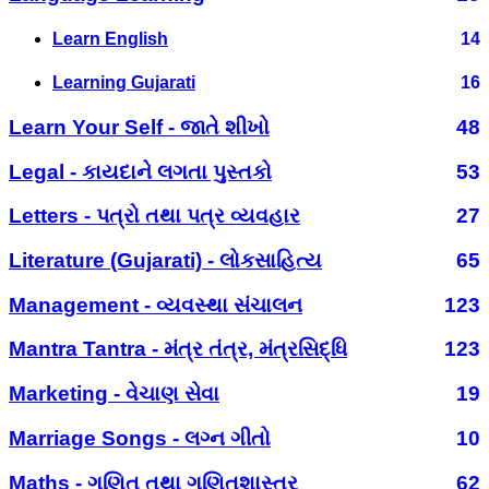
Learn English
14
Learning Gujarati
16
Learn Your Self - જાતે શીખો
48
Legal - કાયદાને લગતા પુસ્તકો
53
Letters - પત્રો તથા પત્ર વ્યવહાર
27
Literature (Gujarati) - લોકસાહિત્ય
65
Management - વ્યવસ્થા સંચાલન
123
Mantra Tantra - મંત્ર તંત્ર, મંત્રસિદ્ધિ
123
Marketing - વેચાણ સેવા
19
Marriage Songs - લગ્ન ગીતો
10
Maths - ગણિત તથા ગણિતશાસ્ત્ર
62