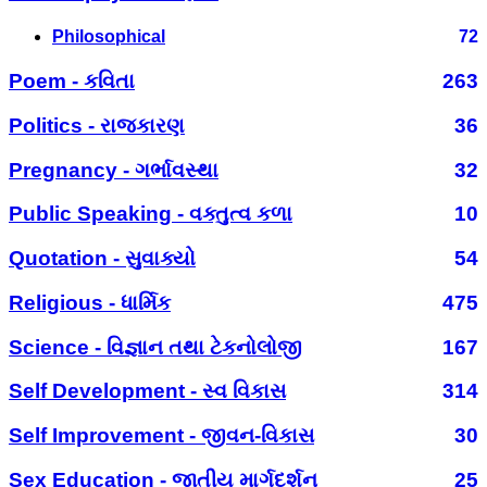
Philosophical
72
Poem - કવિતા
263
Politics - રાજકારણ
36
Pregnancy - ગર્ભાવસ્થા
32
Public Speaking - વક્તુત્વ કળા
10
Quotation - સુવાક્યો
54
Religious - ધાર્મિક
475
Science - વિજ્ઞાન તથા ટેકનોલોજી
167
Self Development - સ્વ વિકાસ
314
Self Improvement - જીવન-વિકાસ
30
Sex Education - જાતીય માર્ગદર્શન
25