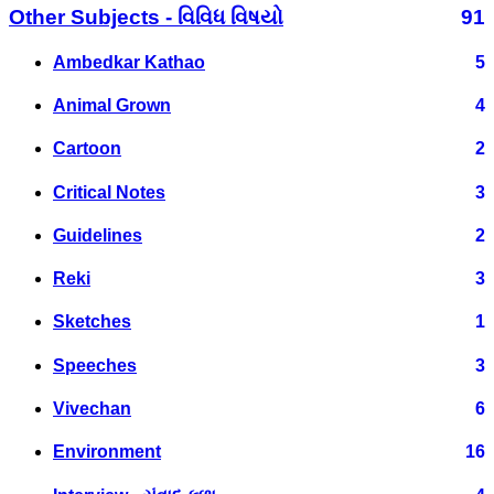
Other Subjects - વિવિધ વિષયો
91
Ambedkar Kathao
5
Animal Grown
4
Cartoon
2
Critical Notes
3
Guidelines
2
Reki
3
Sketches
1
Speeches
3
Vivechan
6
Environment
16