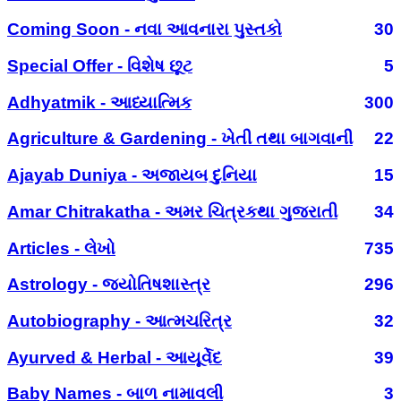
Coming Soon - નવા આવનારા પુસ્તકો
30
Special Offer - વિશેષ છૂટ
5
Adhyatmik - આધ્યાત્મિક
300
Agriculture & Gardening - ખેતી તથા બાગવાની
22
Ajayab Duniya - અજાયબ દુનિયા
15
Amar Chitrakatha - અમર ચિત્રકથા ગુજરાતી
34
Articles - લેખો
735
Astrology - જ્યોતિષશાસ્ત્ર
296
Autobiography - આત્મચરિત્ર
32
Ayurved & Herbal - આયૂર્વેદ
39
Baby Names - બાળ નામાવલી
3