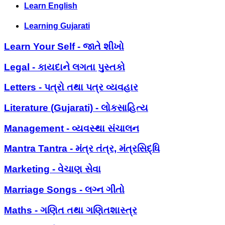
Learn English
Learning Gujarati
Learn Your Self - જાતે શીખો
Legal - કાયદાને લગતા પુસ્તકો
Letters - પત્રો તથા પત્ર વ્યવહાર
Literature (Gujarati) - લોકસાહિત્ય
Management - વ્યવસ્થા સંચાલન
Mantra Tantra - મંત્ર તંત્ર, મંત્રસિદ્ધિ
Marketing - વેચાણ સેવા
Marriage Songs - લગ્ન ગીતો
Maths - ગણિત તથા ગણિતશાસ્ત્ર