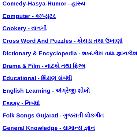
Comedy-Hasya-Humor - હાસ્ય
Computer - કમ્પ્યુટર
Cookery - વાનગી
Cross Word And Puzzles - કોયડા તથા ઉખાણાં
Dictionary & Encyclopedia - શબ્દકોશ તથા જ્ઞાનકો
Drama & Film - નાટકો તથા ફિલ્મ
Educational - શિક્ષણ સંબંધી
English Learning - અંગ્રેજી શીખો
Essay - નિબંધો
Folk Songs Gujarati - ગુજરાતી લોકગીત
General Knowledge - સામાન્ય જ્ઞાન