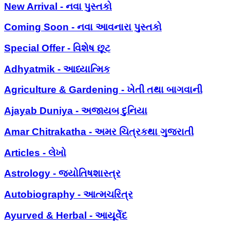
New Arrival - નવા પુસ્તકો
Coming Soon - નવા આવનારા પુસ્તકો
Special Offer - વિશેષ છૂટ
Adhyatmik - આધ્યાત્મિક
Agriculture & Gardening - ખેતી તથા બાગવાની
Ajayab Duniya - અજાયબ દુનિયા
Amar Chitrakatha - અમર ચિત્રકથા ગુજરાતી
Articles - લેખો
Astrology - જ્યોતિષશાસ્ત્ર
Autobiography - આત્મચરિત્ર
Ayurved & Herbal - આયૂર્વેદ