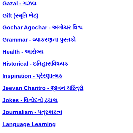
Gazal - ગઝલ
Gift (સ્મૃતિ ભેટ)
Gochar Agochar - અગોચર વિશ્વ
Grammar - વ્યાકરણના પુસ્તકો
Health - આરોગ્ય
Historical - ઇતિહાસવિષયક
Inspiration - પ્રેરણાત્મક
Jeevan Charitro - જીવન ચરિત્રો
Jokes - વિનોદનો ટુચકા
Journalism - પત્રકારત્વ
Language Learning