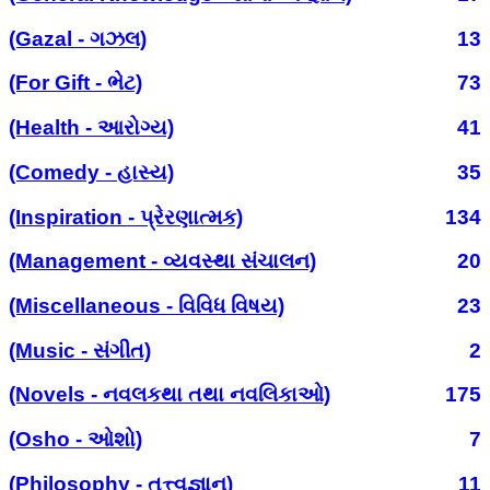
(Gazal - ગઝલ)
13
(For Gift - ભેટ)
73
(Health - આરોગ્ય)
41
(Comedy - હાસ્ય)
35
(Inspiration - પ્રેરણાત્મક)
134
(Management - વ્યવસ્થા સંચાલન)
20
(Miscellaneous - વિવિધ વિષય)
23
(Music - સંગીત)
2
(Novels - નવલકથા તથા નવલિકાઓ)
175
(Osho - ઓશો)
7
(Philosophy - તત્ત્વજ્ઞાન)
11