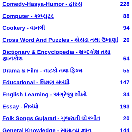
Comedy-Hasya-Humor - હાસ્ય
228
Computer - કમ્પ્યુટર
88
Cookery - વાનગી
94
Cross Word And Puzzles - કોયડા તથા ઉખાણાં
26
Dictionary & Encyclopedia - શબ્દકોશ તથા
જ્ઞાનકોશ
64
Drama & Film - નાટકો તથા ફિલ્મ
55
Educational - શિક્ષણ સંબંધી
147
English Learning - અંગ્રેજી શીખો
34
Essay - નિબંધો
193
Folk Songs Gujarati - ગુજરાતી લોકગીત
20
General Knowledge - સામાન્ય જ્ઞાન
144