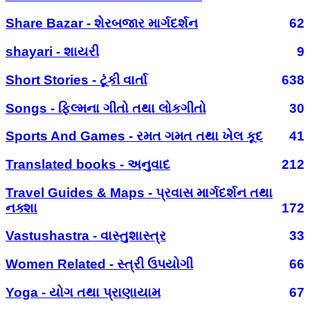
Share Bazar - શેરબજાર માર્ગદર્શન
62
shayari - શાયરી
9
Short Stories - ટૂંકી વાર્તા
638
Songs - ફિલ્મના ગીતો તથા લોકગીતો
30
Sports And Games - રમત ગમત તથા ખેલ કૂદ
41
Translated books - અનુવાદ
212
Travel Guides & Maps - પ્રવાસ માર્ગદર્શન તથા
નક્શા
172
Vastushastra - વાસ્તુશાસ્ત્ર
33
Women Related - સ્ત્રી ઉપયોગી
66
Yoga - યોગ તથા પ્રાણાયામ
67