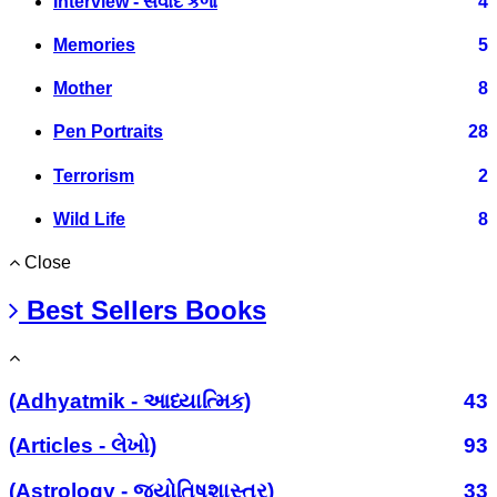
Interview - સંવાદ કળા
4
Memories
5
Mother
8
Pen Portraits
28
Terrorism
2
Wild Life
8
Close
Best Sellers Books
(Adhyatmik - આધ્યાત્મિક)
43
(Articles - લેખો)
93
(Astrology - જ્યોતિષશાસ્ત્ર)
33