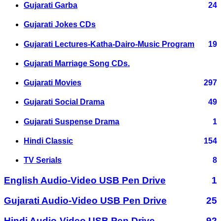
Gujarati Garba
24
Gujarati Jokes CDs
Gujarati Lectures-Katha-Dairo-Music Program
19
Gujarati Marriage Song CDs.
Gujarati Movies
297
Gujarati Social Drama
49
Gujarati Suspense Drama
1
Hindi Classic
154
TV Serials
8
English Audio-Video USB Pen Drive
1
Gujarati Audio-Video USB Pen Drive
25
Hindi Audio-Video USB Pen Drive
92