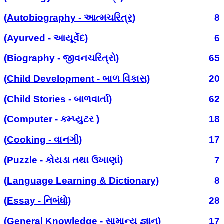
(Autobiography - આત્મચરિત્ર)
8
(Ayurved - આયૂર્વેદ)
6
(Biography - જીવનચરિત્રો)
65
(Child Development - બાળ વિકાસ)
20
(Child Stories - બાળવાર્તા)
62
(Computer - કમ્પ્યુટર )
18
(Cooking - વાનગી)
17
(Puzzle - કોયડા તથા ઉખાણાં)
7
(Language Learning & Dictionary)
8
(Essay - નિબંધો)
28
(General Knowledge - સામાન્ય જ્ઞાન)
17