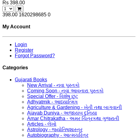
Rs 398.00
398.00
1620298685
0
My Account
Login
Register
Forgot Password?
Categories
Gujarati Books
New Arrival - નવા પુસ્તકો
Coming Soon - નવા આવનારા પુસ્તકો
Special Offer - વિશેષ છૂટ
Adhyatmik - આધ્યાત્મિક
Agriculture & Gardening - ખેતી તથા બાગવાની
Ajayab Duniya - અજાયબ દુનિયા
Amar Chitrakatha - અમર ચિત્રકથા ગુજરાતી
Articles - લેખો
Astrology - જ્યોતિષશાસ્ત્ર
Autobiography - આત્મચરિત્ર