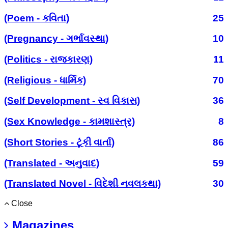
(Poem - કવિતા)
25
(Pregnancy - ગર્ભાવસ્થા)
10
(Politics - રાજકારણ)
11
(Religious - ધાર્મિક)
70
(Self Development - સ્વ વિકાસ)
36
(Sex Knowledge - કામશાસ્ત્ર)
8
(Short Stories - ટૂંકી વાર્તા)
86
(Translated - અનુવાદ)
59
(Translated Novel - વિદેશી નવલકથા)
30
Close
Magazines