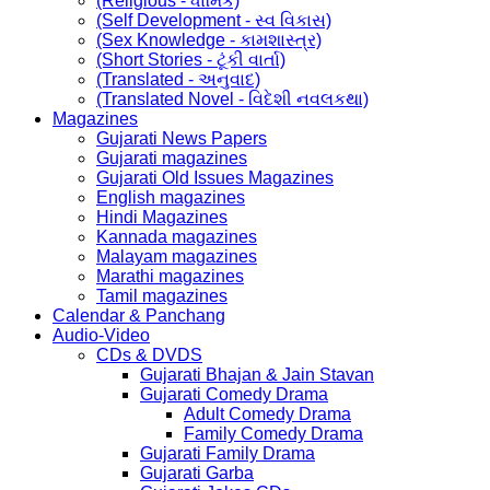
(Religious - ધાર્મિક)
(Self Development - સ્વ વિકાસ)
(Sex Knowledge - કામશાસ્ત્ર)
(Short Stories - ટૂંકી વાર્તા)
(Translated - અનુવાદ)
(Translated Novel - વિદેશી નવલકથા)
Magazines
Gujarati News Papers
Gujarati magazines
Gujarati Old Issues Magazines
English magazines
Hindi Magazines
Kannada magazines
Malayam magazines
Marathi magazines
Tamil magazines
Calendar & Panchang
Audio-Video
CDs & DVDS
Gujarati Bhajan & Jain Stavan
Gujarati Comedy Drama
Adult Comedy Drama
Family Comedy Drama
Gujarati Family Drama
Gujarati Garba