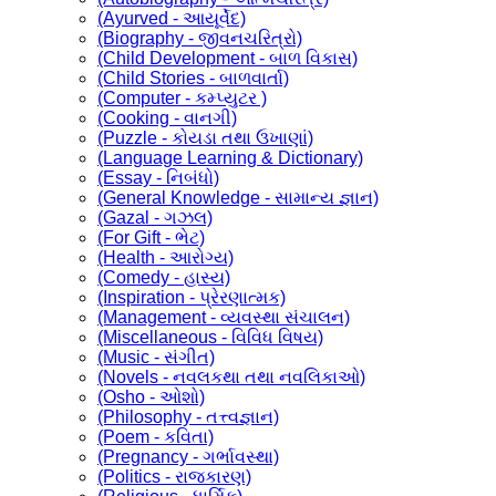
(Ayurved - આયૂર્વેદ)
(Biography - જીવનચરિત્રો)
(Child Development - બાળ વિકાસ)
(Child Stories - બાળવાર્તા)
(Computer - કમ્પ્યુટર )
(Cooking - વાનગી)
(Puzzle - કોયડા તથા ઉખાણાં)
(Language Learning & Dictionary)
(Essay - નિબંધો)
(General Knowledge - સામાન્ય જ્ઞાન)
(Gazal - ગઝલ)
(For Gift - ભેટ)
(Health - આરોગ્ય)
(Comedy - હાસ્ય)
(Inspiration - પ્રેરણાત્મક)
(Management - વ્યવસ્થા સંચાલન)
(Miscellaneous - વિવિધ વિષય)
(Music - સંગીત)
(Novels - નવલકથા તથા નવલિકાઓ)
(Osho - ઓશો)
(Philosophy - તત્ત્વજ્ઞાન)
(Poem - કવિતા)
(Pregnancy - ગર્ભાવસ્થા)
(Politics - રાજકારણ)