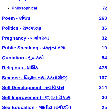
Philosophical
72
Poem - કવિતા
263
Politics - રાજકારણ
36
Pregnancy - ગર્ભાવસ્થા
32
Public Speaking - વક્તુત્વ કળા
10
Quotation - સુવાક્યો
54
Religious - ધાર્મિક
475
Science - વિજ્ઞાન તથા ટેકનોલોજી
167
Self Development - સ્વ વિકાસ
314
Self Improvement - જીવન-વિકાસ
30
Sex Education - જાતીય માર્ગદર્શન
25