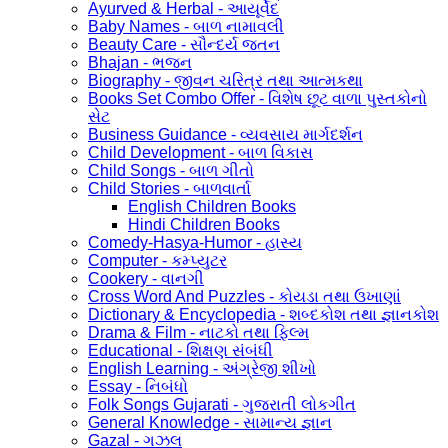
Ayurved & Herbal - આયૂર્વેદ
Baby Names - બાળ નામાવલી
Beauty Care - સૌન્દર્ય જતન
Bhajan - ભજન
Biography - જીવન ચરિત્ર તથા આત્મકથા
Books Set Combo Offer - વિશેષ છૂટ વાળા પુસ્તકોનો
સેટ
Business Guidance - વ્યવસાય માર્ગદર્શન
Child Development - બાળ વિકાસ
Child Songs - બાળ ગીતો
Child Stories - બાળવાર્તા
English Children Books
Hindi Children Books
Comedy-Hasya-Humor - હાસ્ય
Computer - કમ્પ્યુટર
Cookery - વાનગી
Cross Word And Puzzles - કોયડા તથા ઉખાણાં
Dictionary & Encyclopedia - શબ્દકોશ તથા જ્ઞાનકોશ
Drama & Film - નાટકો તથા ફિલ્મ
Educational - શિક્ષણ સંબંધી
English Learning - અંગ્રેજી શીખો
Essay - નિબંધો
Folk Songs Gujarati - ગુજરાતી લોકગીત
General Knowledge - સામાન્ય જ્ઞાન
Gazal - ગઝલ