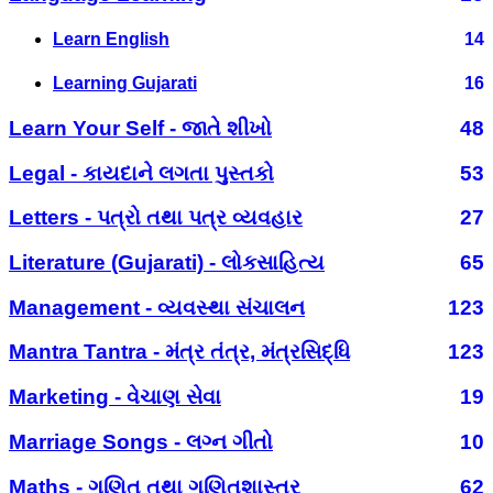
Learn English
14
Learning Gujarati
16
Learn Your Self - જાતે શીખો
48
Legal - કાયદાને લગતા પુસ્તકો
53
Letters - પત્રો તથા પત્ર વ્યવહાર
27
Literature (Gujarati) - લોકસાહિત્ય
65
Management - વ્યવસ્થા સંચાલન
123
Mantra Tantra - મંત્ર તંત્ર, મંત્રસિદ્ધિ
123
Marketing - વેચાણ સેવા
19
Marriage Songs - લગ્ન ગીતો
10
Maths - ગણિત તથા ગણિતશાસ્ત્ર
62