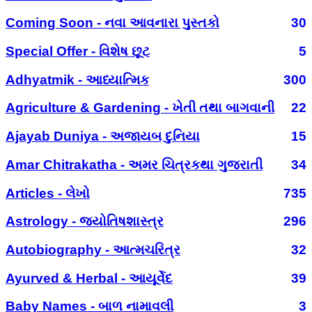
Coming Soon - નવા આવનારા પુસ્તકો
30
Special Offer - વિશેષ છૂટ
5
Adhyatmik - આધ્યાત્મિક
300
Agriculture & Gardening - ખેતી તથા બાગવાની
22
Ajayab Duniya - અજાયબ દુનિયા
15
Amar Chitrakatha - અમર ચિત્રકથા ગુજરાતી
34
Articles - લેખો
735
Astrology - જ્યોતિષશાસ્ત્ર
296
Autobiography - આત્મચરિત્ર
32
Ayurved & Herbal - આયૂર્વેદ
39
Baby Names - બાળ નામાવલી
3