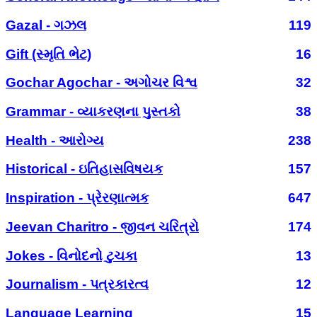
Gazal - ગઝલ
119
Gift (સ્મૃતિ ભેટ)
16
Gochar Agochar - અગોચર વિશ્વ
32
Grammar - વ્યાકરણના પુસ્તકો
38
Health - આરોગ્ય
238
Historical - ઇતિહાસવિષયક
157
Inspiration - પ્રેરણાત્મક
647
Jeevan Charitro - જીવન ચરિત્રો
174
Jokes - વિનોદનો ટુચકા
13
Journalism - પત્રકારત્વ
12
Language Learning
15