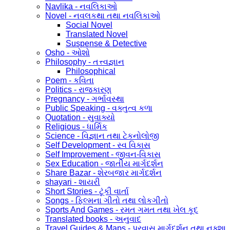
Navlika - નવલિકાઓ
Novel - નવલકથા તથા નવલિકાઓ
Social Novel
Translated Novel
Suspense & Detective
Osho - ઓશો
Philosophy - તત્ત્વજ્ઞાન
Philosophical
Poem - કવિતા
Politics - રાજકારણ
Pregnancy - ગર્ભાવસ્થા
Public Speaking - વક્તુત્વ કળા
Quotation - સુવાક્યો
Religious - ધાર્મિક
Science - વિજ્ઞાન તથા ટેકનોલોજી
Self Development - સ્વ વિકાસ
Self Improvement - જીવન-વિકાસ
Sex Education - જાતીય માર્ગદર્શન
Share Bazar - શેરબજાર માર્ગદર્શન
shayari - શાયરી
Short Stories - ટૂંકી વાર્તા
Songs - ફિલ્મના ગીતો તથા લોકગીતો
Sports And Games - રમત ગમત તથા ખેલ કૂદ
Translated books - અનુવાદ
Travel Guides & Maps - પ્રવાસ માર્ગદર્શન તથા નક્શા