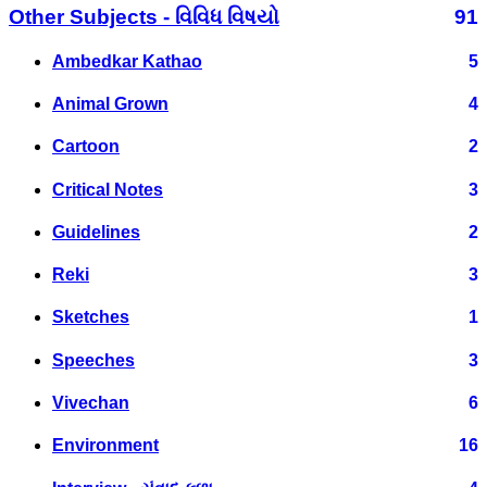
Other Subjects - વિવિધ વિષયો
91
Ambedkar Kathao
5
Animal Grown
4
Cartoon
2
Critical Notes
3
Guidelines
2
Reki
3
Sketches
1
Speeches
3
Vivechan
6
Environment
16