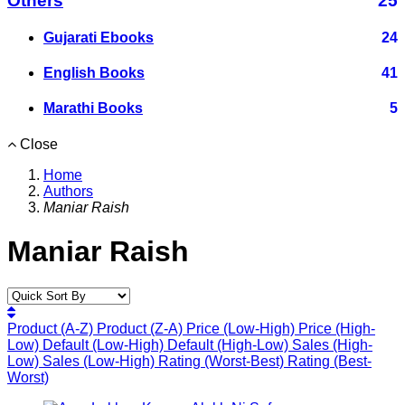
Others
25
Gujarati Ebooks
24
English Books
41
Marathi Books
5
Close
Home
Authors
Maniar Raish
Maniar Raish
Product (A-Z)
Product (Z-A)
Price (Low-High)
Price (High-
Low)
Default (Low-High)
Default (High-Low)
Sales (High-
Low)
Sales (Low-High)
Rating (Worst-Best)
Rating (Best-
Worst)