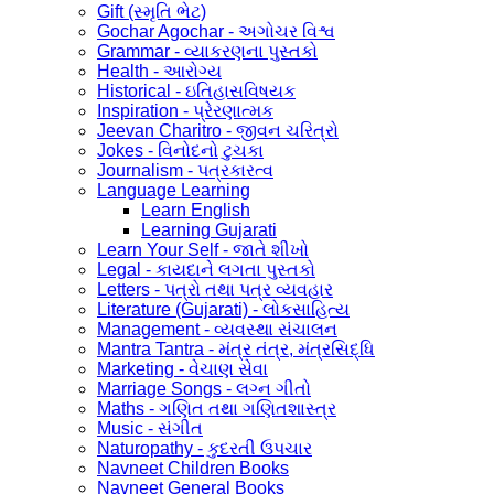
Gift (સ્મૃતિ ભેટ)
Gochar Agochar - અગોચર વિશ્વ
Grammar - વ્યાકરણના પુસ્તકો
Health - આરોગ્ય
Historical - ઇતિહાસવિષયક
Inspiration - પ્રેરણાત્મક
Jeevan Charitro - જીવન ચરિત્રો
Jokes - વિનોદનો ટુચકા
Journalism - પત્રકારત્વ
Language Learning
Learn English
Learning Gujarati
Learn Your Self - જાતે શીખો
Legal - કાયદાને લગતા પુસ્તકો
Letters - પત્રો તથા પત્ર વ્યવહાર
Literature (Gujarati) - લોકસાહિત્ય
Management - વ્યવસ્થા સંચાલન
Mantra Tantra - મંત્ર તંત્ર, મંત્રસિદ્ધિ
Marketing - વેચાણ સેવા
Marriage Songs - લગ્ન ગીતો
Maths - ગણિત તથા ગણિતશાસ્ત્ર
Music - સંગીત
Naturopathy - કુદરતી ઉપચાર
Navneet Children Books
Navneet General Books