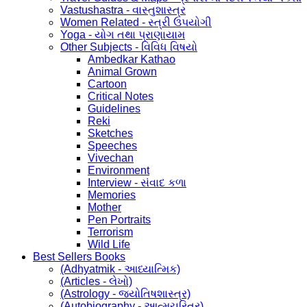
Vastushastra - વાસ્તુશાસ્ત્ર
Women Related - સ્ત્રી ઉપયોગી
Yoga - યોગ તથા પ્રાણાયામ
Other Subjects - વિવિધ વિષયો
Ambedkar Kathao
Animal Grown
Cartoon
Critical Notes
Guidelines
Reki
Sketches
Speeches
Vivechan
Environment
Interview - સંવાદ કળા
Memories
Mother
Pen Portraits
Terrorism
Wild Life
Best Sellers Books
(Adhyatmik - આધ્યાત્મિક)
(Articles - લેખો)
(Astrology - જ્યોતિષશાસ્ત્ર)
(Autobiography - આત્મચરિત્ર)