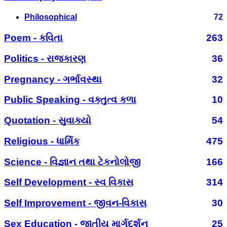
Philosophical
72
Poem - કવિતા
263
Politics - રાજકારણ
36
Pregnancy - ગર્ભાવસ્થા
32
Public Speaking - વક્તુત્વ કળા
10
Quotation - સુવાક્યો
54
Religious - ધાર્મિક
475
Science - વિજ્ઞાન તથા ટેકનોલોજી
166
Self Development - સ્વ વિકાસ
314
Self Improvement - જીવન-વિકાસ
30
Sex Education - જાતીય માર્ગદર્શન
25