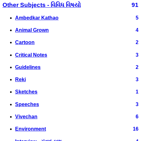
Other Subjects - વિવિધ વિષયો
91
Ambedkar Kathao
5
Animal Grown
4
Cartoon
2
Critical Notes
3
Guidelines
2
Reki
3
Sketches
1
Speeches
3
Vivechan
6
Environment
16