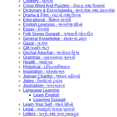
Cookery - વાનગી
Cross Word And Puzzles - કોયડા તથા ઉખાણાં
Dictionary & Encyclopedia - શબ્દકોશ તથા જ્ઞાનકોશ
Drama & Film - નાટકો તથા ફિલ્મ
Educational - શિક્ષણ સંબંધી
English Learning - અંગ્રેજી શીખો
Essay - નિબંધો
Folk Songs Gujarati - ગુજરાતી લોકગીત
General Knowledge - સામાન્ય જ્ઞાન
Gazal - ગઝલ
Gift (સ્મૃતિ ભેટ)
Gochar Agochar - અગોચર વિશ્વ
Grammar - વ્યાકરણના પુસ્તકો
Health - આરોગ્ય
Historical - ઇતિહાસવિષયક
Inspiration - પ્રેરણાત્મક
Jeevan Charitro - જીવન ચરિત્રો
Jokes - વિનોદનો ટુચકા
Journalism - પત્રકારત્વ
Language Learning
Learn English
Learning Gujarati
Learn Your Self - જાતે શીખો
Legal - કાયદાને લગતા પુસ્તકો
Letters - પત્રો તથા પત્ર વ્યવહાર