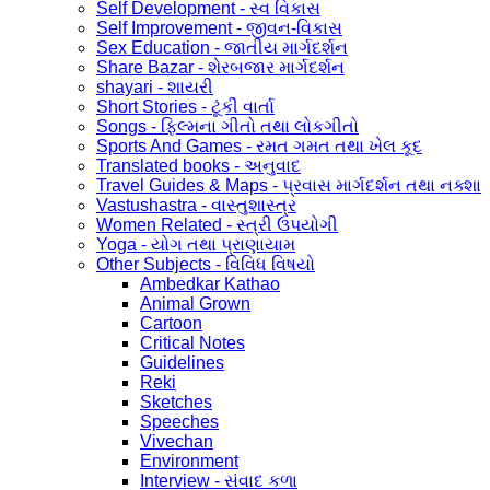
Self Development - સ્વ વિકાસ
Self Improvement - જીવન-વિકાસ
Sex Education - જાતીય માર્ગદર્શન
Share Bazar - શેરબજાર માર્ગદર્શન
shayari - શાયરી
Short Stories - ટૂંકી વાર્તા
Songs - ફિલ્મના ગીતો તથા લોકગીતો
Sports And Games - રમત ગમત તથા ખેલ કૂદ
Translated books - અનુવાદ
Travel Guides & Maps - પ્રવાસ માર્ગદર્શન તથા નક્શા
Vastushastra - વાસ્તુશાસ્ત્ર
Women Related - સ્ત્રી ઉપયોગી
Yoga - યોગ તથા પ્રાણાયામ
Other Subjects - વિવિધ વિષયો
Ambedkar Kathao
Animal Grown
Cartoon
Critical Notes
Guidelines
Reki
Sketches
Speeches
Vivechan
Environment
Interview - સંવાદ કળા