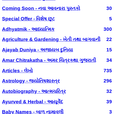
Coming Soon - નવા આવનારા પુસ્તકો
30
Special Offer - વિશેષ છૂટ
5
Adhyatmik - આધ્યાત્મિક
300
Agriculture & Gardening - ખેતી તથા બાગવાની
22
Ajayab Duniya - અજાયબ દુનિયા
15
Amar Chitrakatha - અમર ચિત્રકથા ગુજરાતી
34
Articles - લેખો
735
Astrology - જ્યોતિષશાસ્ત્ર
296
Autobiography - આત્મચરિત્ર
32
Ayurved & Herbal - આયૂર્વેદ
39
Baby Names - બાળ નામાવલી
3