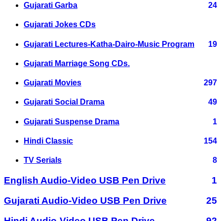
Gujarati Garba
24
Gujarati Jokes CDs
Gujarati Lectures-Katha-Dairo-Music Program
19
Gujarati Marriage Song CDs.
Gujarati Movies
297
Gujarati Social Drama
49
Gujarati Suspense Drama
1
Hindi Classic
154
TV Serials
8
English Audio-Video USB Pen Drive
1
Gujarati Audio-Video USB Pen Drive
25
Hindi Audio-Video USB Pen Drive
92