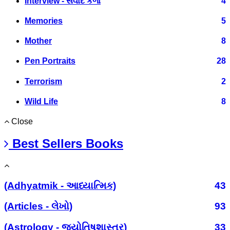
Interview - સંવાદ કળા
4
Memories
5
Mother
8
Pen Portraits
28
Terrorism
2
Wild Life
8
Close
Best Sellers Books
(Adhyatmik - આધ્યાત્મિક)
43
(Articles - લેખો)
93
(Astrology - જ્યોતિષશાસ્ત્ર)
33