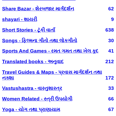
Share Bazar - શેરબજાર માર્ગદર્શન
62
shayari - શાયરી
9
Short Stories - ટૂંકી વાર્તા
638
Songs - ફિલ્મના ગીતો તથા લોકગીતો
30
Sports And Games - રમત ગમત તથા ખેલ કૂદ
41
Translated books - અનુવાદ
212
Travel Guides & Maps - પ્રવાસ માર્ગદર્શન તથા
નક્શા
172
Vastushastra - વાસ્તુશાસ્ત્ર
33
Women Related - સ્ત્રી ઉપયોગી
66
Yoga - યોગ તથા પ્રાણાયામ
67