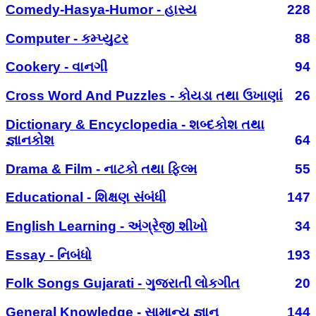
Comedy-Hasya-Humor - હાસ્ય
228
Computer - કમ્પ્યુટર
88
Cookery - વાનગી
94
Cross Word And Puzzles - કોયડા તથા ઉખાણાં
26
Dictionary & Encyclopedia - શબ્દકોશ તથા
જ્ઞાનકોશ
64
Drama & Film - નાટકો તથા ફિલ્મ
55
Educational - શિક્ષણ સંબંધી
147
English Learning - અંગ્રેજી શીખો
34
Essay - નિબંધો
193
Folk Songs Gujarati - ગુજરાતી લોકગીત
20
General Knowledge - સામાન્ય જ્ઞાન
144