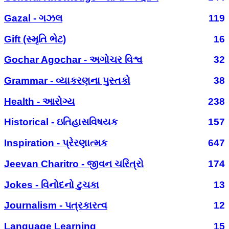
Gazal - ગઝલ
119
Gift (સ્મૃતિ ભેટ)
16
Gochar Agochar - અગોચર વિશ્વ
32
Grammar - વ્યાકરણના પુસ્તકો
38
Health - આરોગ્ય
238
Historical - ઇતિહાસવિષયક
157
Inspiration - પ્રેરણાત્મક
647
Jeevan Charitro - જીવન ચરિત્રો
174
Jokes - વિનોદનો ટુચકા
13
Journalism - પત્રકારત્વ
12
Language Learning
15