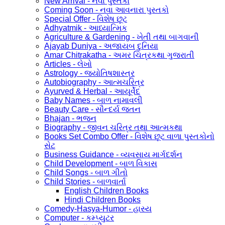
New Arrival - નવા પુસ્તકો
Coming Soon - નવા આવનારા પુસ્તકો
Special Offer - વિશેષ છૂટ
Adhyatmik - આધ્યાત્મિક
Agriculture & Gardening - ખેતી તથા બાગવાની
Ajayab Duniya - અજાયબ દુનિયા
Amar Chitrakatha - અમર ચિત્રકથા ગુજરાતી
Articles - લેખો
Astrology - જ્યોતિષશાસ્ત્ર
Autobiography - આત્મચરિત્ર
Ayurved & Herbal - આયૂર્વેદ
Baby Names - બાળ નામાવલી
Beauty Care - સૌન્દર્ય જતન
Bhajan - ભજન
Biography - જીવન ચરિત્ર તથા આત્મકથા
Books Set Combo Offer - વિશેષ છૂટ વાળા પુસ્તકોનો
સેટ
Business Guidance - વ્યવસાય માર્ગદર્શન
Child Development - બાળ વિકાસ
Child Songs - બાળ ગીતો
Child Stories - બાળવાર્તા
English Children Books
Hindi Children Books
Comedy-Hasya-Humor - હાસ્ય
Computer - કમ્પ્યુટર