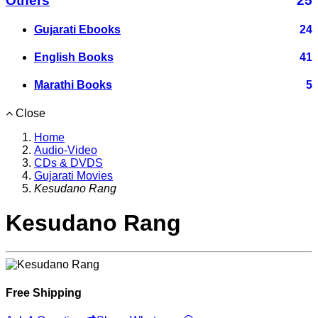
Others
25
Gujarati Ebooks
24
English Books
41
Marathi Books
5
Close
Home
Audio-Video
CDs & DVDS
Gujarati Movies
Kesudano Rang
Kesudano Rang
Free Shipping