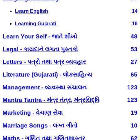
Learn English
14
Learning Gujarati
16
Learn Your Self - જાતે શીખો
48
Legal - કાયદાને લગતા પુસ્તકો
53
Letters - પત્રો તથા પત્ર વ્યવહાર
27
Literature (Gujarati) - લોકસાહિત્ય
65
Management - વ્યવસ્થા સંચાલન
123
Mantra Tantra - મંત્ર તંત્ર, મંત્રસિદ્ધિ
123
Marketing - વેચાણ સેવા
19
Marriage Songs - લગ્ન ગીતો
10
Maths - ગણિત તથા ગણિતશાસ્ત્ર
62