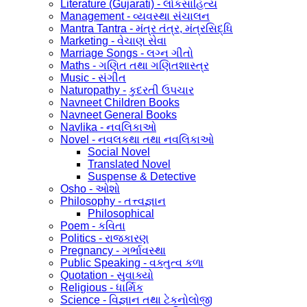
Literature (Gujarati) - લોકસાહિત્ય
Management - વ્યવસ્થા સંચાલન
Mantra Tantra - મંત્ર તંત્ર, મંત્રસિદ્ધિ
Marketing - વેચાણ સેવા
Marriage Songs - લગ્ન ગીતો
Maths - ગણિત તથા ગણિતશાસ્ત્ર
Music - સંગીત
Naturopathy - કુદરતી ઉપચાર
Navneet Children Books
Navneet General Books
Navlika - નવલિકાઓ
Novel - નવલકથા તથા નવલિકાઓ
Social Novel
Translated Novel
Suspense & Detective
Osho - ઓશો
Philosophy - તત્ત્વજ્ઞાન
Philosophical
Poem - કવિતા
Politics - રાજકારણ
Pregnancy - ગર્ભાવસ્થા
Public Speaking - વક્તુત્વ કળા
Quotation - સુવાક્યો
Religious - ધાર્મિક
Science - વિજ્ઞાન તથા ટેકનોલોજી