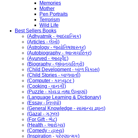
Memories
Mother
Pen Portraits
Terrorism
Wild Life
Best Sellers Books
(Adhyatmik - આધ્યાત્મિક)
(Articles - લેખો)
(Astrology - જ્યોતિષશાસ્ત્ર)
(Autobiography - આત્મચરિત્ર)
(Ayurved - આયૂર્વેદ)
(Biography - જીવનચરિત્રો)
(Child Development - બાળ વિકાસ)
(Child Stories - બાળવાર્તા)
(Computer - કમ્પ્યુટર )
(Cooking - વાનગી)
(Puzzle - કોયડા તથા ઉખાણાં)
(Language Learning & Dictionary)
(Essay - નિબંધો)
(General Knowledge - સામાન્ય જ્ઞાન)
(Gazal - ગઝલ)
(For Gift - ભેટ)
(Health - આરોગ્ય)
(Comedy - હાસ્ય)
(Inspiration - પ્રેરણાત્મક)