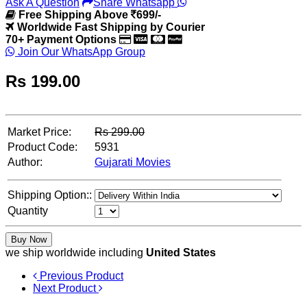
Ask A Question
Share Whatsapp
Free Shipping Above
699/-
Worldwide Fast Shipping by Courier
70+ Payment Options
Join Our WhatsApp Group
Rs
199.00
Market Price:
Rs
299.00
Product Code:
5931
Author:
Gujarati Movies
Shipping Option::
Quantity
Buy Now
we ship worldwide including
United States
Previous Product
Next Product