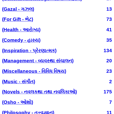
(Gazal - ગઝલ)
13
(For Gift - ભેટ)
73
(Health - આરોગ્ય)
41
(Comedy - હાસ્ય)
35
(Inspiration - પ્રેરણાત્મક)
134
(Management - વ્યવસ્થા સંચાલન)
20
(Miscellaneous - વિવિધ વિષય)
23
(Music - સંગીત)
2
(Novels - નવલકથા તથા નવલિકાઓ)
175
(Osho - ઓશો)
7
(Philosophy - તત્ત્વજ્ઞાન)
11