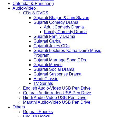
Calendar & Panchang
Audio-Video
CDs & DVDS
Gujarati Bhajan & Jain Stavan
Gujarati Comedy Drama
Adult Comedy Drama
Family Comedy Drama
Gujarati Family Drama
Gujarati Garba
Gujarati Jokes CDs
Gujarati Lectures-Katha-Dairo-Music
Program
Gujarati Marriage Song CDs.
Gujarati Movies
Gujarati Social Drama
Gujarati Suspense Drama
Hindi Classic
TV Serials
English Audio-Video USB Pen Drive
Gujarati Audio-Video USB Pen Drive
Hindi Audio-Video USB Pen Drive
Marathi Audio-Video USB Pen Drive
Others
Gujarati Ebooks
English Books