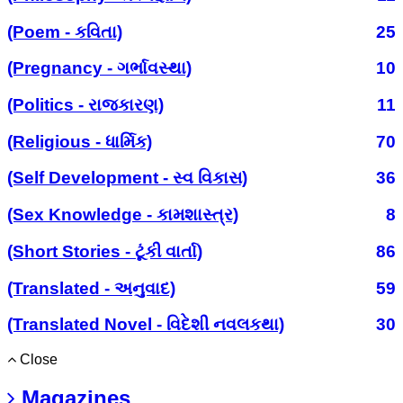
(Poem - કવિતા)
25
(Pregnancy - ગર્ભાવસ્થા)
10
(Politics - રાજકારણ)
11
(Religious - ધાર્મિક)
70
(Self Development - સ્વ વિકાસ)
36
(Sex Knowledge - કામશાસ્ત્ર)
8
(Short Stories - ટૂંકી વાર્તા)
86
(Translated - અનુવાદ)
59
(Translated Novel - વિદેશી નવલકથા)
30
Close
Magazines