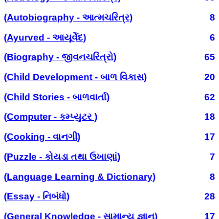
(Autobiography - આત્મચરિત્ર)
8
(Ayurved - આયૂર્વેદ)
6
(Biography - જીવનચરિત્રો)
65
(Child Development - બાળ વિકાસ)
20
(Child Stories - બાળવાર્તા)
62
(Computer - કમ્પ્યુટર )
18
(Cooking - વાનગી)
17
(Puzzle - કોયડા તથા ઉખાણાં)
7
(Language Learning & Dictionary)
8
(Essay - નિબંધો)
28
(General Knowledge - સામાન્ય જ્ઞાન)
17