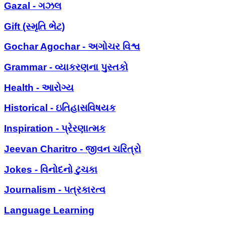
Gazal - ગઝલ
Gift (સ્મૃતિ ભેટ)
Gochar Agochar - અગોચર વિશ્વ
Grammar - વ્યાકરણના પુસ્તકો
Health - આરોગ્ય
Historical - ઇતિહાસવિષયક
Inspiration - પ્રેરણાત્મક
Jeevan Charitro - જીવન ચરિત્રો
Jokes - વિનોદનો ટુચકા
Journalism - પત્રકારત્વ
Language Learning