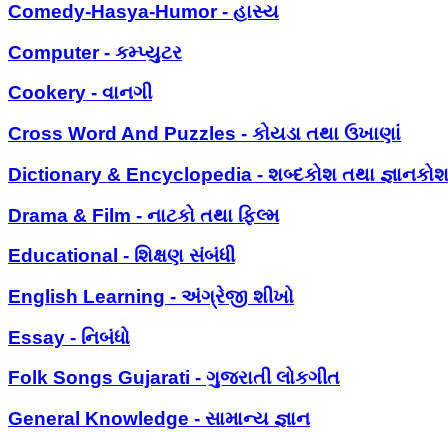
Comedy-Hasya-Humor - હાસ્ય
Computer - કમ્પ્યુટર
Cookery - વાનગી
Cross Word And Puzzles - કોયડા તથા ઉખાણાં
Dictionary & Encyclopedia - શબ્દકોશ તથા જ્ઞાનકો
Drama & Film - નાટકો તથા ફિલ્મ
Educational - શિક્ષણ સંબંધી
English Learning - અંગ્રેજી શીખો
Essay - નિબંધો
Folk Songs Gujarati - ગુજરાતી લોકગીત
General Knowledge - સામાન્ય જ્ઞાન