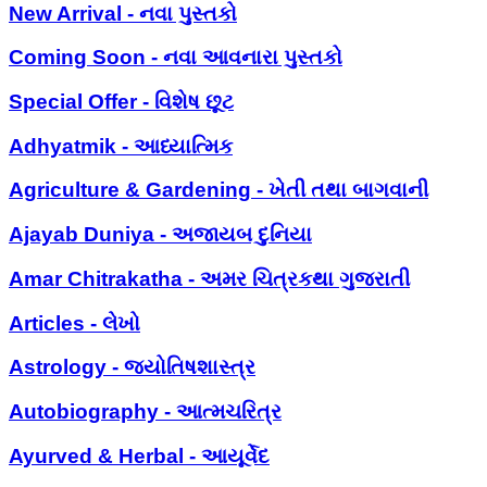
New Arrival - નવા પુસ્તકો
Coming Soon - નવા આવનારા પુસ્તકો
Special Offer - વિશેષ છૂટ
Adhyatmik - આધ્યાત્મિક
Agriculture & Gardening - ખેતી તથા બાગવાની
Ajayab Duniya - અજાયબ દુનિયા
Amar Chitrakatha - અમર ચિત્રકથા ગુજરાતી
Articles - લેખો
Astrology - જ્યોતિષશાસ્ત્ર
Autobiography - આત્મચરિત્ર
Ayurved & Herbal - આયૂર્વેદ