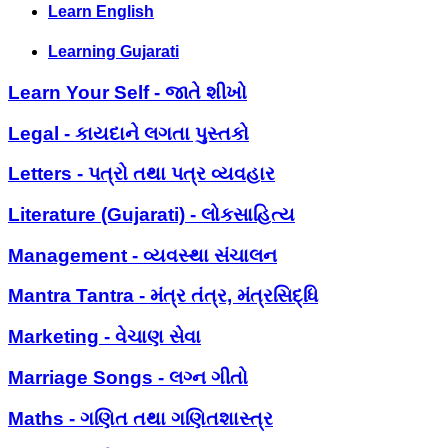
Learn English
Learning Gujarati
Learn Your Self - જાતે શીખો
Legal - કાયદાને લગતા પુસ્તકો
Letters - પત્રો તથા પત્ર વ્યવહાર
Literature (Gujarati) - લોકસાહિત્ય
Management - વ્યવસ્થા સંચાલન
Mantra Tantra - મંત્ર તંત્ર, મંત્રસિદ્ધિ
Marketing - વેચાણ સેવા
Marriage Songs - લગ્ન ગીતો
Maths - ગણિત તથા ગણિતશાસ્ત્ર