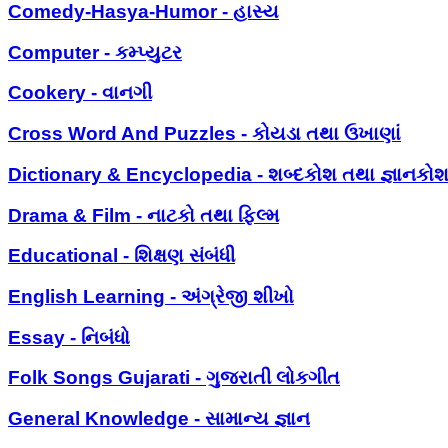
Comedy-Hasya-Humor - હાસ્ય
Computer - કમ્પ્યુટર
Cookery - વાનગી
Cross Word And Puzzles - કોયડા તથા ઉખાણાં
Dictionary & Encyclopedia - શબ્દકોશ તથા જ્ઞાનકો
Drama & Film - નાટકો તથા ફિલ્મ
Educational - શિક્ષણ સંબંધી
English Learning - અંગ્રેજી શીખો
Essay - નિબંધો
Folk Songs Gujarati - ગુજરાતી લોકગીત
General Knowledge - સામાન્ય જ્ઞાન