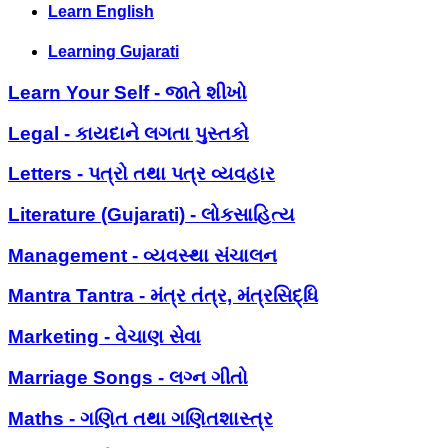
Learn English
Learning Gujarati
Learn Your Self - જાતે શીખો
Legal - કાયદાને લગતા પુસ્તકો
Letters - પત્રો તથા પત્ર વ્યવહાર
Literature (Gujarati) - લોકસાહિત્ય
Management - વ્યવસ્થા સંચાલન
Mantra Tantra - મંત્ર તંત્ર, મંત્રસિદ્ધિ
Marketing - વેચાણ સેવા
Marriage Songs - લગ્ન ગીતો
Maths - ગણિત તથા ગણિતશાસ્ત્ર