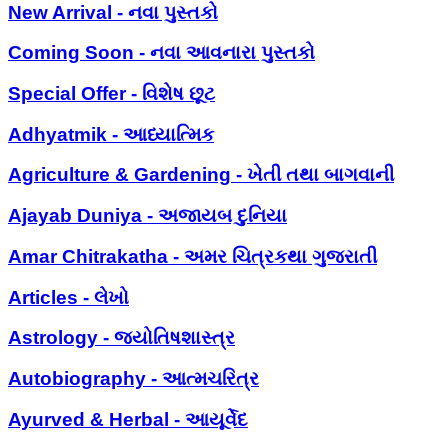
New Arrival - નવા પુસ્તકો
Coming Soon - નવા આવનારા પુસ્તકો
Special Offer - વિશેષ છૂટ
Adhyatmik - આધ્યાત્મિક
Agriculture & Gardening - ખેતી તથા બાગવાની
Ajayab Duniya - અજાયબ દુનિયા
Amar Chitrakatha - અમર ચિત્રકથા ગુજરાતી
Articles - લેખો
Astrology - જ્યોતિષશાસ્ત્ર
Autobiography - આત્મચરિત્ર
Ayurved & Herbal - આયૂર્વેદ