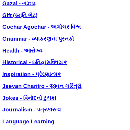
Gazal - ગઝલ
Gift (સ્મૃતિ ભેટ)
Gochar Agochar - અગોચર વિશ્વ
Grammar - વ્યાકરણના પુસ્તકો
Health - આરોગ્ય
Historical - ઇતિહાસવિષયક
Inspiration - પ્રેરણાત્મક
Jeevan Charitro - જીવન ચરિત્રો
Jokes - વિનોદનો ટુચકા
Journalism - પત્રકારત્વ
Language Learning