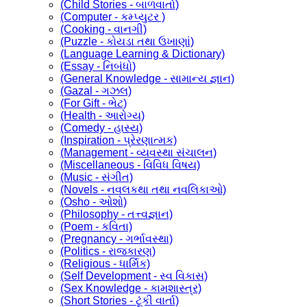
(Child Stories - બાળવાર્તા)
(Computer - કમ્પ્યુટર )
(Cooking - વાનગી)
(Puzzle - કોયડા તથા ઉખાણાં)
(Language Learning & Dictionary)
(Essay - નિબંધો)
(General Knowledge - સામાન્ય જ્ઞાન)
(Gazal - ગઝલ)
(For Gift - ભેટ)
(Health - આરોગ્ય)
(Comedy - હાસ્ય)
(Inspiration - પ્રેરણાત્મક)
(Management - વ્યવસ્થા સંચાલન)
(Miscellaneous - વિવિધ વિષય)
(Music - સંગીત)
(Novels - નવલકથા તથા નવલિકાઓ)
(Osho - ઓશો)
(Philosophy - તત્ત્વજ્ઞાન)
(Poem - કવિતા)
(Pregnancy - ગર્ભાવસ્થા)
(Politics - રાજકારણ)
(Religious - ધાર્મિક)
(Self Development - સ્વ વિકાસ)
(Sex Knowledge - કામશાસ્ત્ર)
(Short Stories - ટૂંકી વાર્તા)