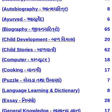
(Autobiography - આત્મચરિત્ર)
8
(Ayurved - આયૂર્વેદ)
6
(Biography - જીવનચરિત્રો)
65
(Child Development - બાળ વિકાસ)
20
(Child Stories - બાળવાર્તા)
62
(Computer - કમ્પ્યુટર )
18
(Cooking - વાનગી)
17
(Puzzle - કોયડા તથા ઉખાણાં)
7
(Language Learning & Dictionary)
8
(Essay - નિબંધો)
28
(General Knowledge - સામાન્ય જ્ઞાન)
17