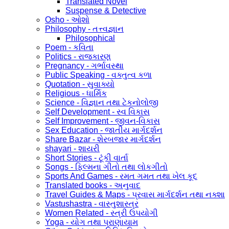
Translated Novel
Suspense & Detective
Osho - ઓશો
Philosophy - તત્ત્વજ્ઞાન
Philosophical
Poem - કવિતા
Politics - રાજકારણ
Pregnancy - ગર્ભાવસ્થા
Public Speaking - વક્તુત્વ કળા
Quotation - સુવાક્યો
Religious - ધાર્મિક
Science - વિજ્ઞાન તથા ટેકનોલોજી
Self Development - સ્વ વિકાસ
Self Improvement - જીવન-વિકાસ
Sex Education - જાતીય માર્ગદર્શન
Share Bazar - શેરબજાર માર્ગદર્શન
shayari - શાયરી
Short Stories - ટૂંકી વાર્તા
Songs - ફિલ્મના ગીતો તથા લોકગીતો
Sports And Games - રમત ગમત તથા ખેલ કૂદ
Translated books - અનુવાદ
Travel Guides & Maps - પ્રવાસ માર્ગદર્શન તથા નક્શા
Vastushastra - વાસ્તુશાસ્ત્ર
Women Related - સ્ત્રી ઉપયોગી
Yoga - યોગ તથા પ્રાણાયામ