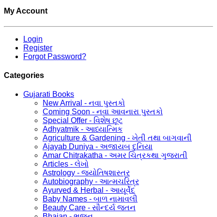
My Account
Login
Register
Forgot Password?
Categories
Gujarati Books
New Arrival - નવા પુસ્તકો
Coming Soon - નવા આવનારા પુસ્તકો
Special Offer - વિશેષ છૂટ
Adhyatmik - આધ્યાત્મિક
Agriculture & Gardening - ખેતી તથા બાગવાની
Ajayab Duniya - અજાયબ દુનિયા
Amar Chitrakatha - અમર ચિત્રકથા ગુજરાતી
Articles - લેખો
Astrology - જ્યોતિષશાસ્ત્ર
Autobiography - આત્મચરિત્ર
Ayurved & Herbal - આયૂર્વેદ
Baby Names - બાળ નામાવલી
Beauty Care - સૌન્દર્ય જતન
Bhajan - ભજન