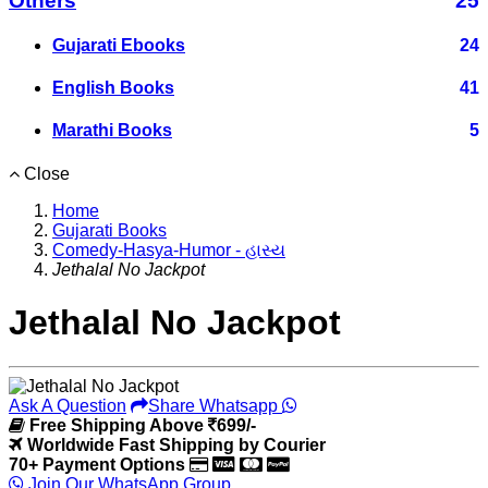
Others
25
Gujarati Ebooks
24
English Books
41
Marathi Books
5
Close
Home
Gujarati Books
Comedy-Hasya-Humor - હાસ્ય
Jethalal No Jackpot
Jethalal No Jackpot
Ask A Question
Share Whatsapp
Free Shipping Above
699/-
Worldwide Fast Shipping by Courier
70+ Payment Options
Join Our WhatsApp Group