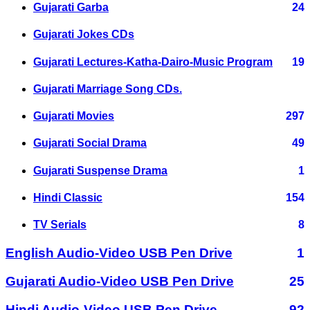
Gujarati Garba
24
Gujarati Jokes CDs
Gujarati Lectures-Katha-Dairo-Music Program
19
Gujarati Marriage Song CDs.
Gujarati Movies
297
Gujarati Social Drama
49
Gujarati Suspense Drama
1
Hindi Classic
154
TV Serials
8
English Audio-Video USB Pen Drive
1
Gujarati Audio-Video USB Pen Drive
25
Hindi Audio-Video USB Pen Drive
92