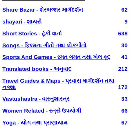
Share Bazar - શેરબજાર માર્ગદર્શન
62
shayari - શાયરી
9
Short Stories - ટૂંકી વાર્તા
638
Songs - ફિલ્મના ગીતો તથા લોકગીતો
30
Sports And Games - રમત ગમત તથા ખેલ કૂદ
41
Translated books - અનુવાદ
212
Travel Guides & Maps - પ્રવાસ માર્ગદર્શન તથા
નક્શા
172
Vastushastra - વાસ્તુશાસ્ત્ર
33
Women Related - સ્ત્રી ઉપયોગી
66
Yoga - યોગ તથા પ્રાણાયામ
67