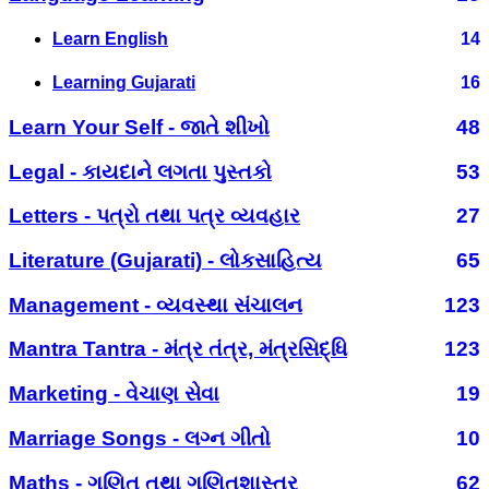
Learn English
14
Learning Gujarati
16
Learn Your Self - જાતે શીખો
48
Legal - કાયદાને લગતા પુસ્તકો
53
Letters - પત્રો તથા પત્ર વ્યવહાર
27
Literature (Gujarati) - લોકસાહિત્ય
65
Management - વ્યવસ્થા સંચાલન
123
Mantra Tantra - મંત્ર તંત્ર, મંત્રસિદ્ધિ
123
Marketing - વેચાણ સેવા
19
Marriage Songs - લગ્ન ગીતો
10
Maths - ગણિત તથા ગણિતશાસ્ત્ર
62