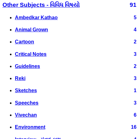
Other Subjects - વિવિધ વિષયો
91
Ambedkar Kathao
5
Animal Grown
4
Cartoon
2
Critical Notes
3
Guidelines
2
Reki
3
Sketches
1
Speeches
3
Vivechan
6
Environment
16