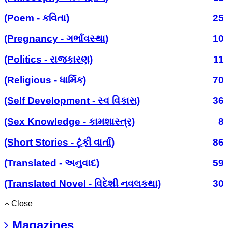
(Poem - કવિતા)
25
(Pregnancy - ગર્ભાવસ્થા)
10
(Politics - રાજકારણ)
11
(Religious - ધાર્મિક)
70
(Self Development - સ્વ વિકાસ)
36
(Sex Knowledge - કામશાસ્ત્ર)
8
(Short Stories - ટૂંકી વાર્તા)
86
(Translated - અનુવાદ)
59
(Translated Novel - વિદેશી નવલકથા)
30
Close
Magazines