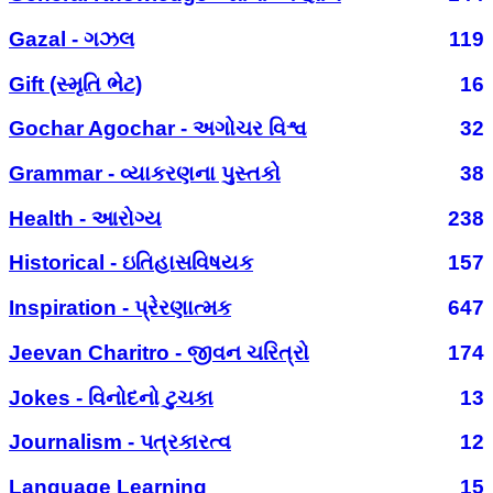
Gazal - ગઝલ
119
Gift (સ્મૃતિ ભેટ)
16
Gochar Agochar - અગોચર વિશ્વ
32
Grammar - વ્યાકરણના પુસ્તકો
38
Health - આરોગ્ય
238
Historical - ઇતિહાસવિષયક
157
Inspiration - પ્રેરણાત્મક
647
Jeevan Charitro - જીવન ચરિત્રો
174
Jokes - વિનોદનો ટુચકા
13
Journalism - પત્રકારત્વ
12
Language Learning
15