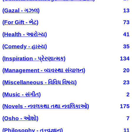
(Gazal - ગઝલ)
13
(For Gift - ભેટ)
73
(Health - આરોગ્ય)
41
(Comedy - હાસ્ય)
35
(Inspiration - પ્રેરણાત્મક)
134
(Management - વ્યવસ્થા સંચાલન)
20
(Miscellaneous - વિવિધ વિષય)
23
(Music - સંગીત)
2
(Novels - નવલકથા તથા નવલિકાઓ)
175
(Osho - ઓશો)
7
(Philosophy - તત્ત્વજ્ઞાન)
11