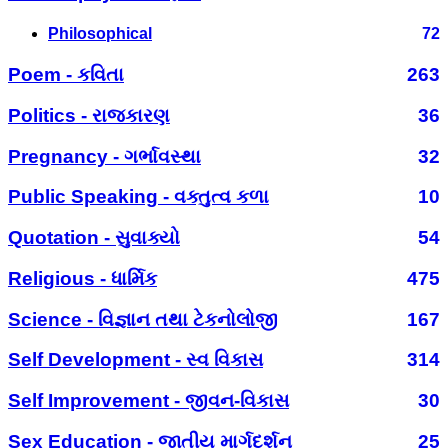
Philosophical
72
Poem - કવિતા
263
Politics - રાજકારણ
36
Pregnancy - ગર્ભાવસ્થા
32
Public Speaking - વક્તુત્વ કળા
10
Quotation - સુવાક્યો
54
Religious - ધાર્મિક
475
Science - વિજ્ઞાન તથા ટેકનોલોજી
167
Self Development - સ્વ વિકાસ
314
Self Improvement - જીવન-વિકાસ
30
Sex Education - જાતીય માર્ગદર્શન
25