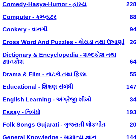
Comedy-Hasya-Humor - હાસ્ય
228
Computer - કમ્પ્યુટર
88
Cookery - વાનગી
94
Cross Word And Puzzles - કોયડા તથા ઉખાણાં
26
Dictionary & Encyclopedia - શબ્દકોશ તથા
જ્ઞાનકોશ
64
Drama & Film - નાટકો તથા ફિલ્મ
55
Educational - શિક્ષણ સંબંધી
147
English Learning - અંગ્રેજી શીખો
34
Essay - નિબંધો
193
Folk Songs Gujarati - ગુજરાતી લોકગીત
20
General Knowledge - સામાન્ય જ્ઞાન
144