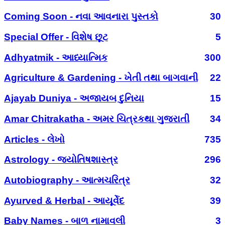
Coming Soon - નવા આવનારા પુસ્તકો
30
Special Offer - વિશેષ છૂટ
5
Adhyatmik - આધ્યાત્મિક
300
Agriculture & Gardening - ખેતી તથા બાગવાની
22
Ajayab Duniya - અજાયબ દુનિયા
15
Amar Chitrakatha - અમર ચિત્રકથા ગુજરાતી
34
Articles - લેખો
735
Astrology - જ્યોતિષશાસ્ત્ર
296
Autobiography - આત્મચરિત્ર
32
Ayurved & Herbal - આયૂર્વેદ
39
Baby Names - બાળ નામાવલી
3