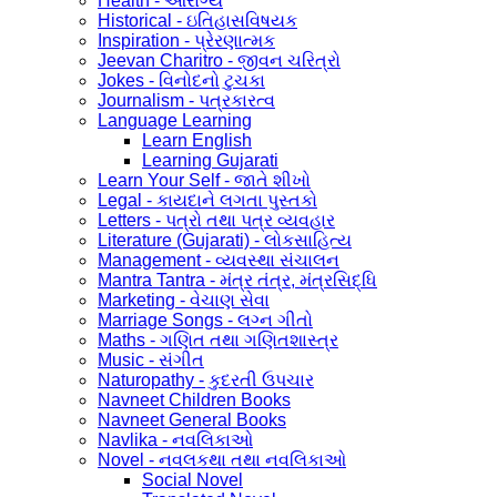
Health - આરોગ્ય
Historical - ઇતિહાસવિષયક
Inspiration - પ્રેરણાત્મક
Jeevan Charitro - જીવન ચરિત્રો
Jokes - વિનોદનો ટુચકા
Journalism - પત્રકારત્વ
Language Learning
Learn English
Learning Gujarati
Learn Your Self - જાતે શીખો
Legal - કાયદાને લગતા પુસ્તકો
Letters - પત્રો તથા પત્ર વ્યવહાર
Literature (Gujarati) - લોકસાહિત્ય
Management - વ્યવસ્થા સંચાલન
Mantra Tantra - મંત્ર તંત્ર, મંત્રસિદ્ધિ
Marketing - વેચાણ સેવા
Marriage Songs - લગ્ન ગીતો
Maths - ગણિત તથા ગણિતશાસ્ત્ર
Music - સંગીત
Naturopathy - કુદરતી ઉપચાર
Navneet Children Books
Navneet General Books
Navlika - નવલિકાઓ
Novel - નવલકથા તથા નવલિકાઓ
Social Novel