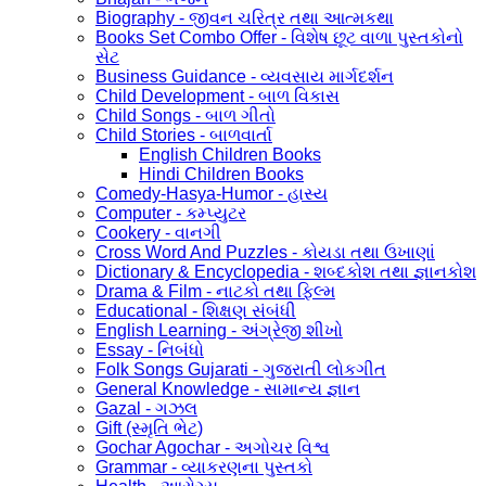
Biography - જીવન ચરિત્ર તથા આત્મકથા
Books Set Combo Offer - વિશેષ છૂટ વાળા પુસ્તકોનો
સેટ
Business Guidance - વ્યવસાય માર્ગદર્શન
Child Development - બાળ વિકાસ
Child Songs - બાળ ગીતો
Child Stories - બાળવાર્તા
English Children Books
Hindi Children Books
Comedy-Hasya-Humor - હાસ્ય
Computer - કમ્પ્યુટર
Cookery - વાનગી
Cross Word And Puzzles - કોયડા તથા ઉખાણાં
Dictionary & Encyclopedia - શબ્દકોશ તથા જ્ઞાનકોશ
Drama & Film - નાટકો તથા ફિલ્મ
Educational - શિક્ષણ સંબંધી
English Learning - અંગ્રેજી શીખો
Essay - નિબંધો
Folk Songs Gujarati - ગુજરાતી લોકગીત
General Knowledge - સામાન્ય જ્ઞાન
Gazal - ગઝલ
Gift (સ્મૃતિ ભેટ)
Gochar Agochar - અગોચર વિશ્વ
Grammar - વ્યાકરણના પુસ્તકો