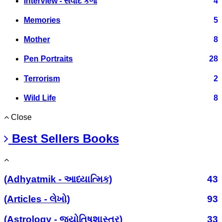
Interview - સંવાદ કળા
4
Memories
5
Mother
8
Pen Portraits
28
Terrorism
2
Wild Life
8
Close
Best Sellers Books
(Adhyatmik - આધ્યાત્મિક)
43
(Articles - લેખો)
93
(Astrology - જ્યોતિષશાસ્ત્ર)
33