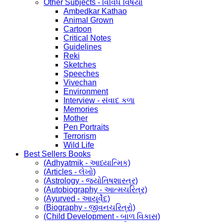
Other Subjects - વિવિધ વિષયો
Ambedkar Kathao
Animal Grown
Cartoon
Critical Notes
Guidelines
Reki
Sketches
Speeches
Vivechan
Environment
Interview - સંવાદ કળા
Memories
Mother
Pen Portraits
Terrorism
Wild Life
Best Sellers Books
(Adhyatmik - આધ્યાત્મિક)
(Articles - લેખો)
(Astrology - જ્યોતિષશાસ્ત્ર)
(Autobiography - આત્મચરિત્ર)
(Ayurved - આયૂર્વેદ)
(Biography - જીવનચરિત્રો)
(Child Development - બાળ વિકાસ)