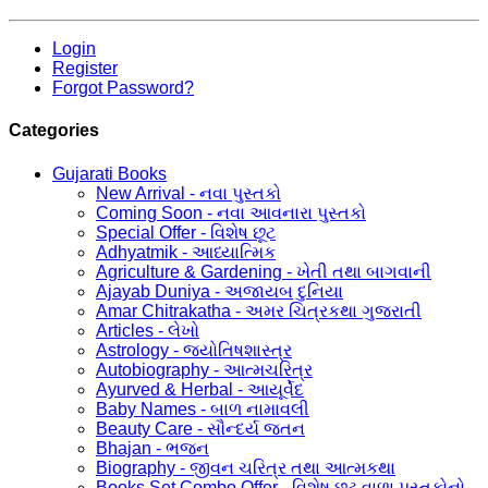
Login
Register
Forgot Password?
Categories
Gujarati Books
New Arrival - નવા પુસ્તકો
Coming Soon - નવા આવનારા પુસ્તકો
Special Offer - વિશેષ છૂટ
Adhyatmik - આધ્યાત્મિક
Agriculture & Gardening - ખેતી તથા બાગવાની
Ajayab Duniya - અજાયબ દુનિયા
Amar Chitrakatha - અમર ચિત્રકથા ગુજરાતી
Articles - લેખો
Astrology - જ્યોતિષશાસ્ત્ર
Autobiography - આત્મચરિત્ર
Ayurved & Herbal - આયૂર્વેદ
Baby Names - બાળ નામાવલી
Beauty Care - સૌન્દર્ય જતન
Bhajan - ભજન
Biography - જીવન ચરિત્ર તથા આત્મકથા
Books Set Combo Offer - વિશેષ છૂટ વાળા પુસ્તકોનો