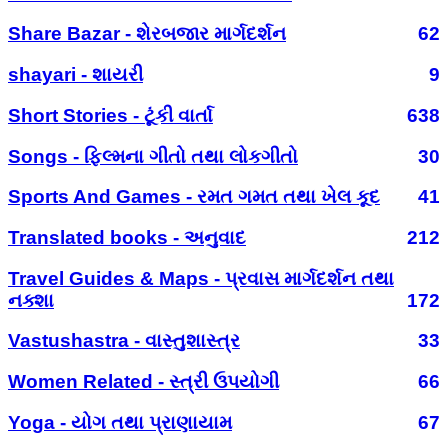
Share Bazar - શેરબજાર માર્ગદર્શન
62
shayari - શાયરી
9
Short Stories - ટૂંકી વાર્તા
638
Songs - ફિલ્મના ગીતો તથા લોકગીતો
30
Sports And Games - રમત ગમત તથા ખેલ કૂદ
41
Translated books - અનુવાદ
212
Travel Guides & Maps - પ્રવાસ માર્ગદર્શન તથા
નક્શા
172
Vastushastra - વાસ્તુશાસ્ત્ર
33
Women Related - સ્ત્રી ઉપયોગી
66
Yoga - યોગ તથા પ્રાણાયામ
67