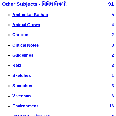
Other Subjects - વિવિધ વિષયો
91
Ambedkar Kathao
5
Animal Grown
4
Cartoon
2
Critical Notes
3
Guidelines
2
Reki
3
Sketches
1
Speeches
3
Vivechan
6
Environment
16