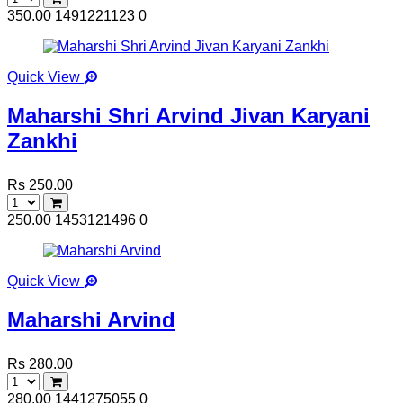
350.00
1491221123
0
Quick View
Maharshi Shri Arvind Jivan Karyani
Zankhi
Rs 250.00
250.00
1453121496
0
Quick View
Maharshi Arvind
Rs 280.00
280.00
1441275055
0