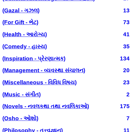
(Gazal - ગઝલ)
13
(For Gift - ભેટ)
73
(Health - આરોગ્ય)
41
(Comedy - હાસ્ય)
35
(Inspiration - પ્રેરણાત્મક)
134
(Management - વ્યવસ્થા સંચાલન)
20
(Miscellaneous - વિવિધ વિષય)
23
(Music - સંગીત)
2
(Novels - નવલકથા તથા નવલિકાઓ)
175
(Osho - ઓશો)
7
(Philosophy - તત્ત્વજ્ઞાન)
11