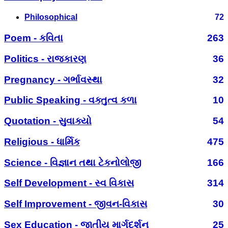
Philosophical
72
Poem - કવિતા
263
Politics - રાજકારણ
36
Pregnancy - ગર્ભાવસ્થા
32
Public Speaking - વક્તુત્વ કળા
10
Quotation - સુવાક્યો
54
Religious - ધાર્મિક
475
Science - વિજ્ઞાન તથા ટેકનોલોજી
166
Self Development - સ્વ વિકાસ
314
Self Improvement - જીવન-વિકાસ
30
Sex Education - જાતીય માર્ગદર્શન
25