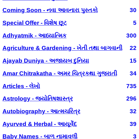
Coming Soon - નવા આવનારા પુસ્તકો
30
Special Offer - વિશેષ છૂટ
5
Adhyatmik - આધ્યાત્મિક
300
Agriculture & Gardening - ખેતી તથા બાગવાની
22
Ajayab Duniya - અજાયબ દુનિયા
15
Amar Chitrakatha - અમર ચિત્રકથા ગુજરાતી
34
Articles - લેખો
735
Astrology - જ્યોતિષશાસ્ત્ર
296
Autobiography - આત્મચરિત્ર
32
Ayurved & Herbal - આયૂર્વેદ
39
Baby Names - બાળ નામાવલી
3