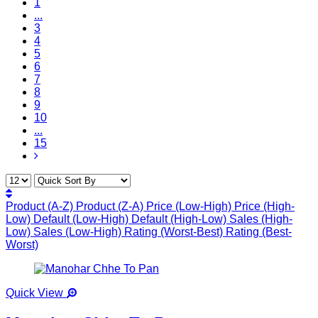
1
...
3
4
5
6
7
8
9
10
...
15
Product (A-Z)
Product (Z-A)
Price (Low-High)
Price (High-
Low)
Default (Low-High)
Default (High-Low)
Sales (High-
Low)
Sales (Low-High)
Rating (Worst-Best)
Rating (Best-
Worst)
Quick View