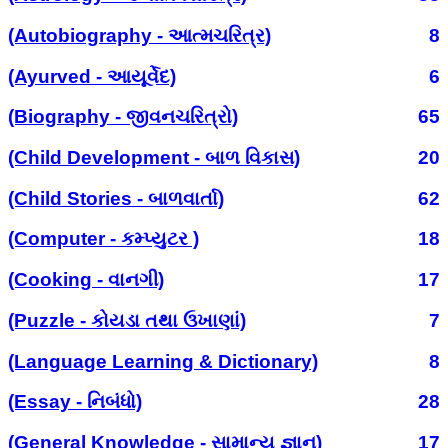
(Autobiography - આત્મચરિત્ર)
8
(Ayurved - આયૂર્વેદ)
6
(Biography - જીવનચરિત્રો)
65
(Child Development - બાળ વિકાસ)
20
(Child Stories - બાળવાર્તા)
62
(Computer - કમ્પ્યુટર )
18
(Cooking - વાનગી)
17
(Puzzle - કોયડા તથા ઉખાણાં)
7
(Language Learning & Dictionary)
8
(Essay - નિબંધો)
28
(General Knowledge - સામાન્ય જ્ઞાન)
17