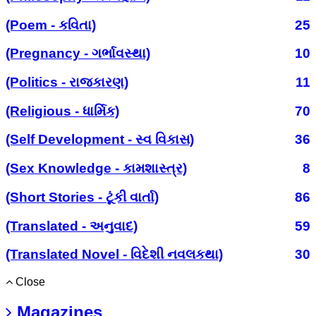
(Poem - કવિતા)
25
(Pregnancy - ગર્ભાવસ્થા)
10
(Politics - રાજકારણ)
11
(Religious - ધાર્મિક)
70
(Self Development - સ્વ વિકાસ)
36
(Sex Knowledge - કામશાસ્ત્ર)
8
(Short Stories - ટૂંકી વાર્તા)
86
(Translated - અનુવાદ)
59
(Translated Novel - વિદેશી નવલકથા)
30
Close
Magazines