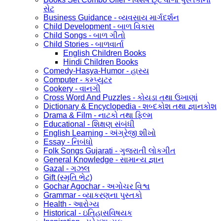
સેટ
Business Guidance - વ્યવસાય માર્ગદર્શન
Child Development - બાળ વિકાસ
Child Songs - બાળ ગીતો
Child Stories - બાળવાર્તા
English Children Books
Hindi Children Books
Comedy-Hasya-Humor - હાસ્ય
Computer - કમ્પ્યુટર
Cookery - વાનગી
Cross Word And Puzzles - કોયડા તથા ઉખાણાં
Dictionary & Encyclopedia - શબ્દકોશ તથા જ્ઞાનકોશ
Drama & Film - નાટકો તથા ફિલ્મ
Educational - શિક્ષણ સંબંધી
English Learning - અંગ્રેજી શીખો
Essay - નિબંધો
Folk Songs Gujarati - ગુજરાતી લોકગીત
General Knowledge - સામાન્ય જ્ઞાન
Gazal - ગઝલ
Gift (સ્મૃતિ ભેટ)
Gochar Agochar - અગોચર વિશ્વ
Grammar - વ્યાકરણના પુસ્તકો
Health - આરોગ્ય
Historical - ઇતિહાસવિષયક