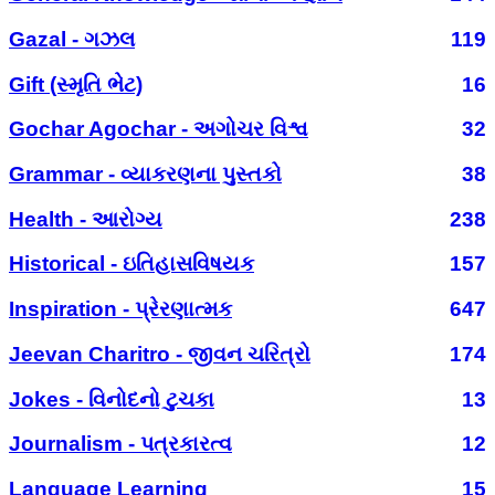
Gazal - ગઝલ
119
Gift (સ્મૃતિ ભેટ)
16
Gochar Agochar - અગોચર વિશ્વ
32
Grammar - વ્યાકરણના પુસ્તકો
38
Health - આરોગ્ય
238
Historical - ઇતિહાસવિષયક
157
Inspiration - પ્રેરણાત્મક
647
Jeevan Charitro - જીવન ચરિત્રો
174
Jokes - વિનોદનો ટુચકા
13
Journalism - પત્રકારત્વ
12
Language Learning
15