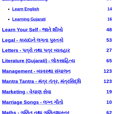
Learn English
14
Learning Gujarati
16
Learn Your Self - જાતે શીખો
48
Legal - કાયદાને લગતા પુસ્તકો
53
Letters - પત્રો તથા પત્ર વ્યવહાર
27
Literature (Gujarati) - લોકસાહિત્ય
65
Management - વ્યવસ્થા સંચાલન
123
Mantra Tantra - મંત્ર તંત્ર, મંત્રસિદ્ધિ
123
Marketing - વેચાણ સેવા
19
Marriage Songs - લગ્ન ગીતો
10
Maths - ગણિત તથા ગણિતશાસ્ત્ર
62