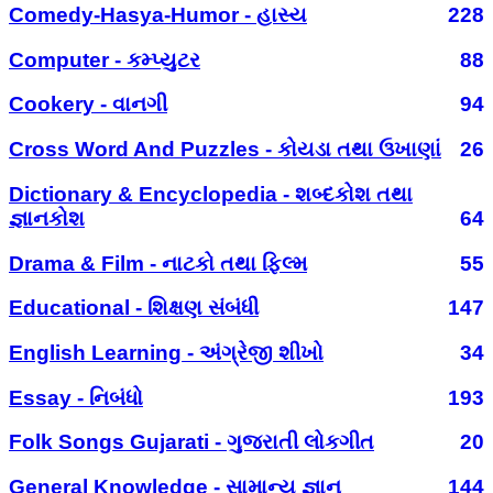
Comedy-Hasya-Humor - હાસ્ય
228
Computer - કમ્પ્યુટર
88
Cookery - વાનગી
94
Cross Word And Puzzles - કોયડા તથા ઉખાણાં
26
Dictionary & Encyclopedia - શબ્દકોશ તથા
જ્ઞાનકોશ
64
Drama & Film - નાટકો તથા ફિલ્મ
55
Educational - શિક્ષણ સંબંધી
147
English Learning - અંગ્રેજી શીખો
34
Essay - નિબંધો
193
Folk Songs Gujarati - ગુજરાતી લોકગીત
20
General Knowledge - સામાન્ય જ્ઞાન
144