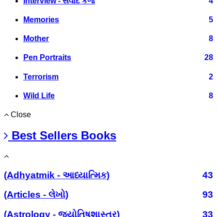
Interview - સંવાદ કળા
4
Memories
5
Mother
8
Pen Portraits
28
Terrorism
2
Wild Life
8
Close
Best Sellers Books
(Adhyatmik - આધ્યાત્મિક)
43
(Articles - લેખો)
93
(Astrology - જ્યોતિષશાસ્ત્ર)
33