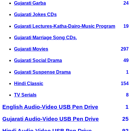
Gujarati Garba
24
Gujarati Jokes CDs
Gujarati Lectures-Katha-Dairo-Music Program
19
Gujarati Marriage Song CDs.
Gujarati Movies
297
Gujarati Social Drama
49
Gujarati Suspense Drama
1
Hindi Classic
154
TV Serials
8
English Audio-Video USB Pen Drive
1
Gujarati Audio-Video USB Pen Drive
25
Hindi Audio-Video USB Pen Drive
92