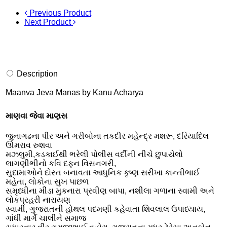
Previous Product
Next Product
Description
Maanva Jeva Manas by Kanu Acharya
માણવા જેવા માણસ
જુનાગઢના પીર અને ગરીબોના તકદીર મહેન્દ્ર મશરૂ, દરિયાદિલ
ઊમરાવ રુશવા
મઝલુમી,કડકાઈથી ભરેલી પોલીસ વર્દીની નીચે છુપાયેલો
લાગણીભીનો કવિ દફન વિસનગરી,
સુદામાઓને દોસ્ત બનાવતા આધુનિક કૃષ્ણ સરીખા કાન્તીભાઈ
મહેતા, લોકોના સુખ પાછળ
સમૃધ્ધીના મીંડા મુકનારા પ્રવીણ બાપા, નશીલા ગળાના સ્વામી અને
લોકપ્રહરી નારાયણ
સ્વામી, ગુજરાતની હોથલ પદમણી કહેવાતા શિવલાલ ઉપાધ્યાય,
ગાંધી માર્ગે ચાલીને સમાજ