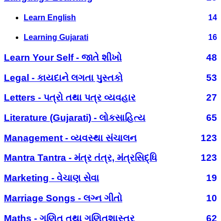
Learn English
14
Learning Gujarati
16
Learn Your Self - જાતે શીખો
48
Legal - કાયદાને લગતા પુસ્તકો
53
Letters - પત્રો તથા પત્ર વ્યવહાર
27
Literature (Gujarati) - લોકસાહિત્ય
65
Management - વ્યવસ્થા સંચાલન
123
Mantra Tantra - મંત્ર તંત્ર, મંત્રસિદ્ધિ
123
Marketing - વેચાણ સેવા
19
Marriage Songs - લગ્ન ગીતો
10
Maths - ગણિત તથા ગણિતશાસ્ત્ર
62