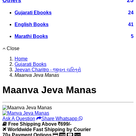
Others
25
Gujarati Ebooks
24
English Books
41
Marathi Books
5
Close
Home
Gujarati Books
Jeevan Charitro - જીવન ચરિત્રો
Maanva Jeva Manas
Maanva Jeva Manas
Ask A Question
Share Whatsapp
Free Shipping Above
699/-
Worldwide Fast Shipping by Courier
70+ Payment Options