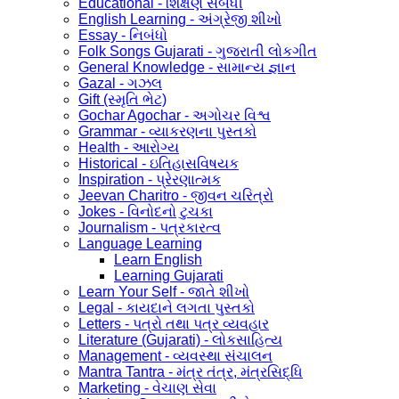
Educational - શિક્ષણ સંબંધી
English Learning - અંગ્રેજી શીખો
Essay - નિબંધો
Folk Songs Gujarati - ગુજરાતી લોકગીત
General Knowledge - સામાન્ય જ્ઞાન
Gazal - ગઝલ
Gift (સ્મૃતિ ભેટ)
Gochar Agochar - અગોચર વિશ્વ
Grammar - વ્યાકરણના પુસ્તકો
Health - આરોગ્ય
Historical - ઇતિહાસવિષયક
Inspiration - પ્રેરણાત્મક
Jeevan Charitro - જીવન ચરિત્રો
Jokes - વિનોદનો ટુચકા
Journalism - પત્રકારત્વ
Language Learning
Learn English
Learning Gujarati
Learn Your Self - જાતે શીખો
Legal - કાયદાને લગતા પુસ્તકો
Letters - પત્રો તથા પત્ર વ્યવહાર
Literature (Gujarati) - લોકસાહિત્ય
Management - વ્યવસ્થા સંચાલન
Mantra Tantra - મંત્ર તંત્ર, મંત્રસિદ્ધિ
Marketing - વેચાણ સેવા