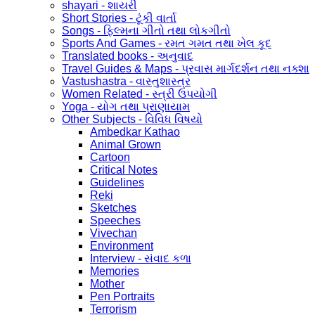
shayari - શાયરી
Short Stories - ટૂંકી વાર્તા
Songs - ફિલ્મના ગીતો તથા લોકગીતો
Sports And Games - રમત ગમત તથા ખેલ કૂદ
Translated books - અનુવાદ
Travel Guides & Maps - પ્રવાસ માર્ગદર્શન તથા નક્શા
Vastushastra - વાસ્તુશાસ્ત્ર
Women Related - સ્ત્રી ઉપયોગી
Yoga - યોગ તથા પ્રાણાયામ
Other Subjects - વિવિધ વિષયો
Ambedkar Kathao
Animal Grown
Cartoon
Critical Notes
Guidelines
Reki
Sketches
Speeches
Vivechan
Environment
Interview - સંવાદ કળા
Memories
Mother
Pen Portraits
Terrorism