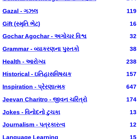
Gazal - ગઝલ
119
Gift (સ્મૃતિ ભેટ)
16
Gochar Agochar - અગોચર વિશ્વ
32
Grammar - વ્યાકરણના પુસ્તકો
38
Health - આરોગ્ય
238
Historical - ઇતિહાસવિષયક
157
Inspiration - પ્રેરણાત્મક
647
Jeevan Charitro - જીવન ચરિત્રો
174
Jokes - વિનોદનો ટુચકા
13
Journalism - પત્રકારત્વ
12
Language Learning
15