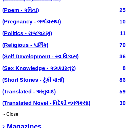
(Poem - કવિતા)
25
(Pregnancy - ગર્ભાવસ્થા)
10
(Politics - રાજકારણ)
11
(Religious - ધાર્મિક)
70
(Self Development - સ્વ વિકાસ)
36
(Sex Knowledge - કામશાસ્ત્ર)
8
(Short Stories - ટૂંકી વાર્તા)
86
(Translated - અનુવાદ)
59
(Translated Novel - વિદેશી નવલકથા)
30
Close
Magazines