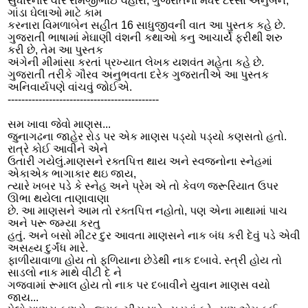
સુધારનાર વીર રામજીભાઈ વહોરા, ગુજરાતના મધર ટેરેસા અનુબેન,
ગાંડા ઘેલાઓ માટે કામ
કરનારા વિમળાબેન સહીત 16 સાધુજીવની વાત આ પુસ્તક કહે છે.
ગુજરાતી ભાષામાં મેઘાણી વંશની કથાઓ કનુ આચાર્યે ફરીથી શરુ
કરી છે, તેમ આ પુસ્તક
અંગેની મીમાંસા કરતાં પ્રખ્યાત લેખક યશવંત મહેતા કહે છે.
ગુજરાતી તરીકે ગૌરવ અનુભવતા દરેક ગુજરાતીએ આ પુસ્તક
અનિવાર્યપણે વાંચવું જોઈએ.
--------------------------------------------
સમ ખાવા જેવો માણસ...
જુનાગઢના જાહેર રોડ પર એક માણસ પડ્યો પડ્યો કણસતો હતો.
રાત્રે કોઈ આવીને એને
ઉતારી ગયેલું.માણસને રક્તપિત્ત થાય અને સ્વજનોના સ્નેહમાં
એકાએક ભાગાકાર થઇ જાય,
ત્યારે ખબર પડે કે સ્નેહ અને પ્રેમ એ તો કેવળ જરૂરિયાત ઉપર
ઊભા થયેલા તાણાવાણા
છે. આ માણસને આમ તો રક્તપિત્ત નહોતો, પણ એના માથામાં પાચ
અને પરૂ જમ્યા કરતુ
હતું. અને બસો મીટર દુર આવતા માણસને નાક બંધ કરી દેવું પડે એવી
અસહ્ય દુર્ગંધ મારે.
ફાળીયાવાળા હોય તો ફળિયાના છેડેથી નાક દબાવે. સ્ત્રી હોય તો
સાડલો નાક માથે વીટી દે ને
ગજવામાં રૂમાલ હોય તો નાક પર દબાવીને યુવાન માણસ વયો
જાય...