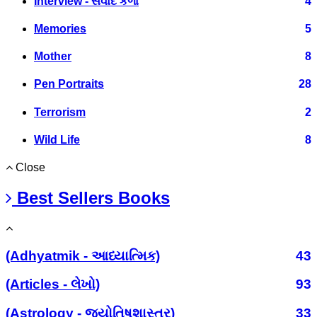
Interview - સંવાદ કળા
4
Memories
5
Mother
8
Pen Portraits
28
Terrorism
2
Wild Life
8
Close
Best Sellers Books
(Adhyatmik - આધ્યાત્મિક)
43
(Articles - લેખો)
93
(Astrology - જ્યોતિષશાસ્ત્ર)
33