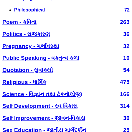
Philosophical
72
Poem - કવિતા
263
Politics - રાજકારણ
36
Pregnancy - ગર્ભાવસ્થા
32
Public Speaking - વક્તુત્વ કળા
10
Quotation - સુવાક્યો
54
Religious - ધાર્મિક
475
Science - વિજ્ઞાન તથા ટેકનોલોજી
166
Self Development - સ્વ વિકાસ
314
Self Improvement - જીવન-વિકાસ
30
Sex Education - જાતીય માર્ગદર્શન
25