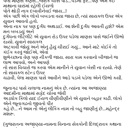
પેલો માણસ કણસે...જરાક ચીસ પાડે...પડખાં ફરે...પણ એમ કઈ
માથાના ઘારાંમાં રહેલી ઈયળો
પોતે થોડી નાક દબાવીનેવઈ જાય...!
એક પછી એક લોકો બબડતા વયા જાય છે, ત્યાં સાયકલ ઉપર એક
યુવાન આવતો હતો.
એના નાક પર પણ દુર્ગંધ અથડાઈ. આ શેની દુર્ગંધ આવતી હશે? એમ
મન બબડયું અને
દુર્ગંધના લીટેલીટે એ યુવાન રોડ ઉપર પડેલા માણસ પાસે જઈને ઊભો
રહ્યો. યુવાને સાયકલ
અટકાવી જોયું અને એનું હૈયું ચીરાઈ ગયું... આને માટે કોઈકે તો
કંઈક કરવું જોઈએ, એવાં
શુભેચ્છાના વેણ પણ નીકળી જાય. સારા કામ કરવાનો બીજાને જ
લાભ આપવો, અને આપણે
તો સારા વિચારો જ કરવા એમ માનીને તે યુવાન બેસી ના રહ્યો. તેણે
તો સાયકલ સ્ટેન્ડ ઉપર
ચઢાવી, પેલા માણસ પાસે આવીને આડે પડખે પડેલા એને ઊભો કર્યો.
જુનાગઢ પાસે ચલાળા નામનું એક છે. ત્યાંના આ અજાણ્યા
આદમીના માથામાં સફેદ ચોખા જેવી
અડધોક કિલો યાદ ઈયળ વીણીવીણીને એ યુવાને બહાર કાઢી. લોકો
એને જૂનાગઢનો જીવતો પીર
કહે છે... ને આમ તો એનું લૌકિક નામ તો બહુ જાણીતું છે...મહેન્દ્ર
મશરૂ.
(ગુજરાતના અજાણ્યા-નામના વિનાના સેવકોની દિલદ્રાવક કથાના