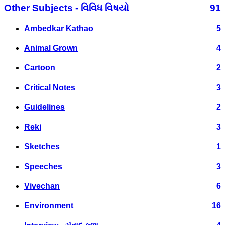
Other Subjects - વિવિધ વિષયો
91
Ambedkar Kathao
5
Animal Grown
4
Cartoon
2
Critical Notes
3
Guidelines
2
Reki
3
Sketches
1
Speeches
3
Vivechan
6
Environment
16