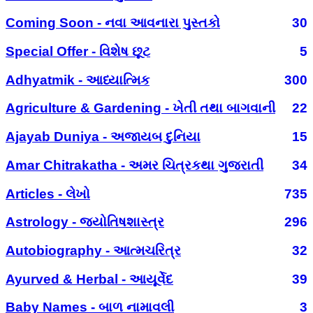
Coming Soon - નવા આવનારા પુસ્તકો
30
Special Offer - વિશેષ છૂટ
5
Adhyatmik - આધ્યાત્મિક
300
Agriculture & Gardening - ખેતી તથા બાગવાની
22
Ajayab Duniya - અજાયબ દુનિયા
15
Amar Chitrakatha - અમર ચિત્રકથા ગુજરાતી
34
Articles - લેખો
735
Astrology - જ્યોતિષશાસ્ત્ર
296
Autobiography - આત્મચરિત્ર
32
Ayurved & Herbal - આયૂર્વેદ
39
Baby Names - બાળ નામાવલી
3