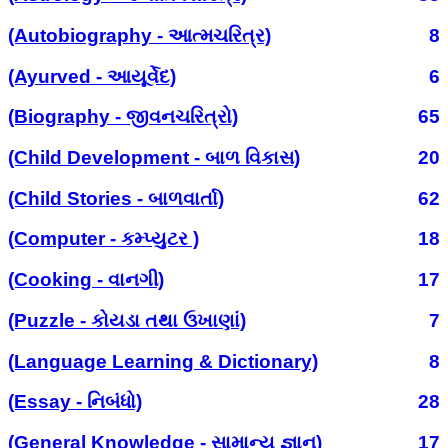
(Autobiography - આત્મચરિત્ર)
8
(Ayurved - આયૂર્વેદ)
6
(Biography - જીવનચરિત્રો)
65
(Child Development - બાળ વિકાસ)
20
(Child Stories - બાળવાર્તા)
62
(Computer - કમ્પ્યુટર )
18
(Cooking - વાનગી)
17
(Puzzle - કોયડા તથા ઉખાણાં)
7
(Language Learning & Dictionary)
8
(Essay - નિબંધો)
28
(General Knowledge - સામાન્ય જ્ઞાન)
17