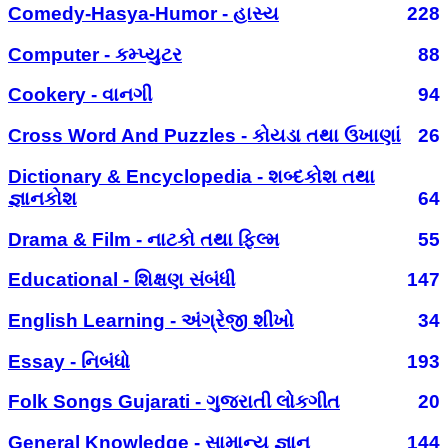
Comedy-Hasya-Humor - હાસ્ય
228
Computer - કમ્પ્યુટર
88
Cookery - વાનગી
94
Cross Word And Puzzles - કોયડા તથા ઉખાણાં
26
Dictionary & Encyclopedia - શબ્દકોશ તથા
જ્ઞાનકોશ
64
Drama & Film - નાટકો તથા ફિલ્મ
55
Educational - શિક્ષણ સંબંધી
147
English Learning - અંગ્રેજી શીખો
34
Essay - નિબંધો
193
Folk Songs Gujarati - ગુજરાતી લોકગીત
20
General Knowledge - સામાન્ય જ્ઞાન
144