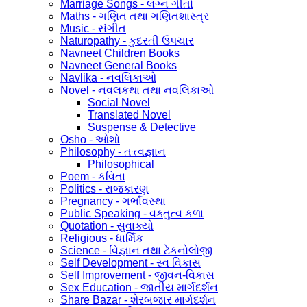
Marriage Songs - લગ્ન ગીતો
Maths - ગણિત તથા ગણિતશાસ્ત્ર
Music - સંગીત
Naturopathy - કુદરતી ઉપચાર
Navneet Children Books
Navneet General Books
Navlika - નવલિકાઓ
Novel - નવલકથા તથા નવલિકાઓ
Social Novel
Translated Novel
Suspense & Detective
Osho - ઓશો
Philosophy - તત્ત્વજ્ઞાન
Philosophical
Poem - કવિતા
Politics - રાજકારણ
Pregnancy - ગર્ભાવસ્થા
Public Speaking - વક્તુત્વ કળા
Quotation - સુવાક્યો
Religious - ધાર્મિક
Science - વિજ્ઞાન તથા ટેકનોલોજી
Self Development - સ્વ વિકાસ
Self Improvement - જીવન-વિકાસ
Sex Education - જાતીય માર્ગદર્શન
Share Bazar - શેરબજાર માર્ગદર્શન