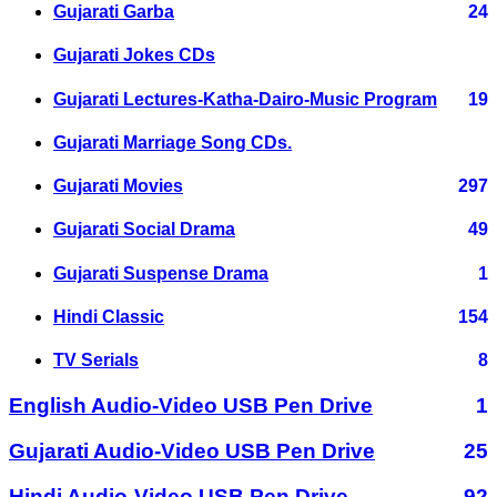
Gujarati Garba
24
Gujarati Jokes CDs
Gujarati Lectures-Katha-Dairo-Music Program
19
Gujarati Marriage Song CDs.
Gujarati Movies
297
Gujarati Social Drama
49
Gujarati Suspense Drama
1
Hindi Classic
154
TV Serials
8
English Audio-Video USB Pen Drive
1
Gujarati Audio-Video USB Pen Drive
25
Hindi Audio-Video USB Pen Drive
92