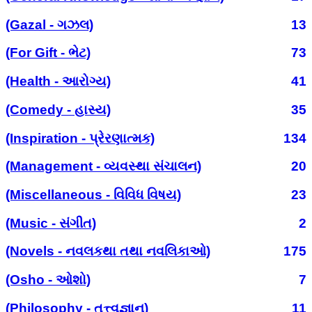
(Gazal - ગઝલ)
13
(For Gift - ભેટ)
73
(Health - આરોગ્ય)
41
(Comedy - હાસ્ય)
35
(Inspiration - પ્રેરણાત્મક)
134
(Management - વ્યવસ્થા સંચાલન)
20
(Miscellaneous - વિવિધ વિષય)
23
(Music - સંગીત)
2
(Novels - નવલકથા તથા નવલિકાઓ)
175
(Osho - ઓશો)
7
(Philosophy - તત્ત્વજ્ઞાન)
11