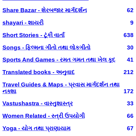
Share Bazar - શેરબજાર માર્ગદર્શન
62
shayari - શાયરી
9
Short Stories - ટૂંકી વાર્તા
638
Songs - ફિલ્મના ગીતો તથા લોકગીતો
30
Sports And Games - રમત ગમત તથા ખેલ કૂદ
41
Translated books - અનુવાદ
212
Travel Guides & Maps - પ્રવાસ માર્ગદર્શન તથા
નક્શા
172
Vastushastra - વાસ્તુશાસ્ત્ર
33
Women Related - સ્ત્રી ઉપયોગી
66
Yoga - યોગ તથા પ્રાણાયામ
67