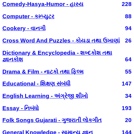
Comedy-Hasya-Humor - હાસ્ય
228
Computer - કમ્પ્યુટર
88
Cookery - વાનગી
94
Cross Word And Puzzles - કોયડા તથા ઉખાણાં
26
Dictionary & Encyclopedia - શબ્દકોશ તથા
જ્ઞાનકોશ
64
Drama & Film - નાટકો તથા ફિલ્મ
55
Educational - શિક્ષણ સંબંધી
147
English Learning - અંગ્રેજી શીખો
34
Essay - નિબંધો
193
Folk Songs Gujarati - ગુજરાતી લોકગીત
20
General Knowledge - સામાન્ય જ્ઞાન
144