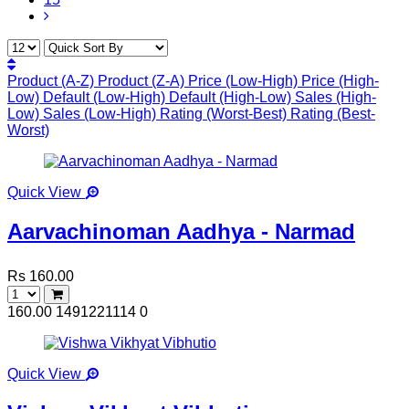
Product (A-Z)
Product (Z-A)
Price (Low-High)
Price (High-
Low)
Default (Low-High)
Default (High-Low)
Sales (High-
Low)
Sales (Low-High)
Rating (Worst-Best)
Rating (Best-
Worst)
Quick View
Aarvachinoman Aadhya - Narmad
Rs 160.00
160.00
1491221114
0
Quick View