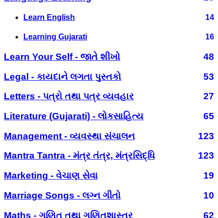
Learn English
14
Learning Gujarati
16
Learn Your Self - જાતે શીખો
48
Legal - કાયદાને લગતા પુસ્તકો
53
Letters - પત્રો તથા પત્ર વ્યવહાર
27
Literature (Gujarati) - લોકસાહિત્ય
65
Management - વ્યવસ્થા સંચાલન
123
Mantra Tantra - મંત્ર તંત્ર, મંત્રસિદ્ધિ
123
Marketing - વેચાણ સેવા
19
Marriage Songs - લગ્ન ગીતો
10
Maths - ગણિત તથા ગણિતશાસ્ત્ર
62