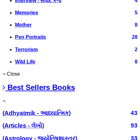
Interview - સંવાદ કળા
4
Memories
5
Mother
8
Pen Portraits
28
Terrorism
2
Wild Life
8
Close
Best Sellers Books
(Adhyatmik - આધ્યાત્મિક)
43
(Articles - લેખો)
93
(Astrology - જ્યોતિષશાસ્ત્ર)
33