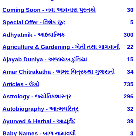
Coming Soon - નવા આવનારા પુસ્તકો
30
Special Offer - વિશેષ છૂટ
5
Adhyatmik - આધ્યાત્મિક
300
Agriculture & Gardening - ખેતી તથા બાગવાની
22
Ajayab Duniya - અજાયબ દુનિયા
15
Amar Chitrakatha - અમર ચિત્રકથા ગુજરાતી
34
Articles - લેખો
735
Astrology - જ્યોતિષશાસ્ત્ર
296
Autobiography - આત્મચરિત્ર
32
Ayurved & Herbal - આયૂર્વેદ
39
Baby Names - બાળ નામાવલી
3