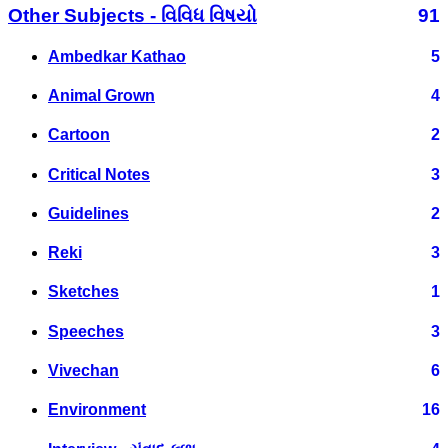
Other Subjects - વિવિધ વિષયો
91
Ambedkar Kathao
5
Animal Grown
4
Cartoon
2
Critical Notes
3
Guidelines
2
Reki
3
Sketches
1
Speeches
3
Vivechan
6
Environment
16