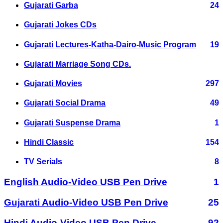
Gujarati Garba
24
Gujarati Jokes CDs
Gujarati Lectures-Katha-Dairo-Music Program
19
Gujarati Marriage Song CDs.
Gujarati Movies
297
Gujarati Social Drama
49
Gujarati Suspense Drama
1
Hindi Classic
154
TV Serials
8
English Audio-Video USB Pen Drive
1
Gujarati Audio-Video USB Pen Drive
25
Hindi Audio-Video USB Pen Drive
92