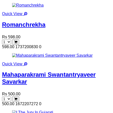
Quick View
Romanchrekha
Rs 598.00
598.00
1737200830
0
Quick View
Mahaparakrami Swantantryaveer
Savarkar
Rs 500.00
500.00
1672207272
0