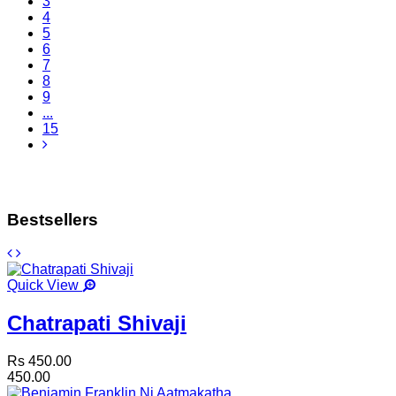
3
4
5
6
7
8
9
...
15
Bestsellers
Quick View
Chatrapati Shivaji
Rs 450.00
450.00