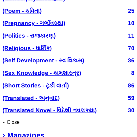
(Poem - કવિતા)
25
(Pregnancy - ગર્ભાવસ્થા)
10
(Politics - રાજકારણ)
11
(Religious - ધાર્મિક)
70
(Self Development - સ્વ વિકાસ)
36
(Sex Knowledge - કામશાસ્ત્ર)
8
(Short Stories - ટૂંકી વાર્તા)
86
(Translated - અનુવાદ)
59
(Translated Novel - વિદેશી નવલકથા)
30
Close
Magazines