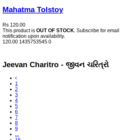
Mahatma Tolstoy
Rs 120.00
This product is
OUT OF STOCK
. Subscribe for email
notification upon availability.
120.00
1435753545
0
Jeevan Charitro - જીવન ચરિત્રો
1
2
3
4
5
6
7
8
9
...
15