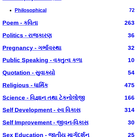
Philosophical
72
Poem - કવિતા
263
Politics - રાજકારણ
36
Pregnancy - ગર્ભાવસ્થા
32
Public Speaking - વક્તુત્વ કળા
10
Quotation - સુવાક્યો
54
Religious - ધાર્મિક
475
Science - વિજ્ઞાન તથા ટેકનોલોજી
166
Self Development - સ્વ વિકાસ
314
Self Improvement - જીવન-વિકાસ
30
Sex Education - જાતીય માર્ગદર્શન
25