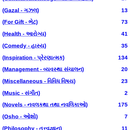
(Gazal - ગઝલ)
13
(For Gift - ભેટ)
73
(Health - આરોગ્ય)
41
(Comedy - હાસ્ય)
35
(Inspiration - પ્રેરણાત્મક)
134
(Management - વ્યવસ્થા સંચાલન)
20
(Miscellaneous - વિવિધ વિષય)
23
(Music - સંગીત)
2
(Novels - નવલકથા તથા નવલિકાઓ)
175
(Osho - ઓશો)
7
(Philosophy - તત્ત્વજ્ઞાન)
11