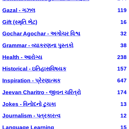
Gazal - ગઝલ
119
Gift (સ્મૃતિ ભેટ)
16
Gochar Agochar - અગોચર વિશ્વ
32
Grammar - વ્યાકરણના પુસ્તકો
38
Health - આરોગ્ય
238
Historical - ઇતિહાસવિષયક
157
Inspiration - પ્રેરણાત્મક
647
Jeevan Charitro - જીવન ચરિત્રો
174
Jokes - વિનોદનો ટુચકા
13
Journalism - પત્રકારત્વ
12
Language Learning
15