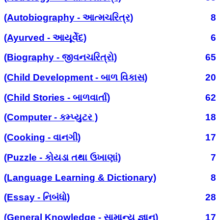
(Autobiography - આત્મચરિત્ર)
8
(Ayurved - આયૂર્વેદ)
6
(Biography - જીવનચરિત્રો)
65
(Child Development - બાળ વિકાસ)
20
(Child Stories - બાળવાર્તા)
62
(Computer - કમ્પ્યુટર )
18
(Cooking - વાનગી)
17
(Puzzle - કોયડા તથા ઉખાણાં)
7
(Language Learning & Dictionary)
8
(Essay - નિબંધો)
28
(General Knowledge - સામાન્ય જ્ઞાન)
17