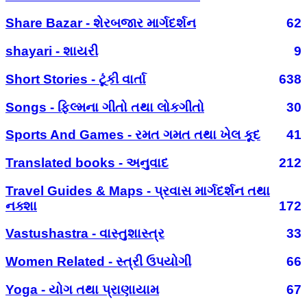
Share Bazar - શેરબજાર માર્ગદર્શન
62
shayari - શાયરી
9
Short Stories - ટૂંકી વાર્તા
638
Songs - ફિલ્મના ગીતો તથા લોકગીતો
30
Sports And Games - રમત ગમત તથા ખેલ કૂદ
41
Translated books - અનુવાદ
212
Travel Guides & Maps - પ્રવાસ માર્ગદર્શન તથા
નક્શા
172
Vastushastra - વાસ્તુશાસ્ત્ર
33
Women Related - સ્ત્રી ઉપયોગી
66
Yoga - યોગ તથા પ્રાણાયામ
67