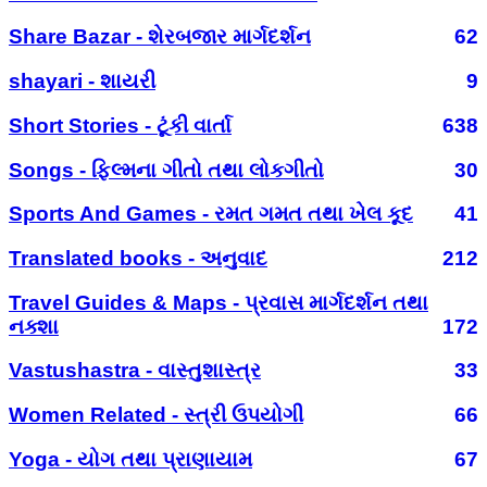
Share Bazar - શેરબજાર માર્ગદર્શન
62
shayari - શાયરી
9
Short Stories - ટૂંકી વાર્તા
638
Songs - ફિલ્મના ગીતો તથા લોકગીતો
30
Sports And Games - રમત ગમત તથા ખેલ કૂદ
41
Translated books - અનુવાદ
212
Travel Guides & Maps - પ્રવાસ માર્ગદર્શન તથા
નક્શા
172
Vastushastra - વાસ્તુશાસ્ત્ર
33
Women Related - સ્ત્રી ઉપયોગી
66
Yoga - યોગ તથા પ્રાણાયામ
67