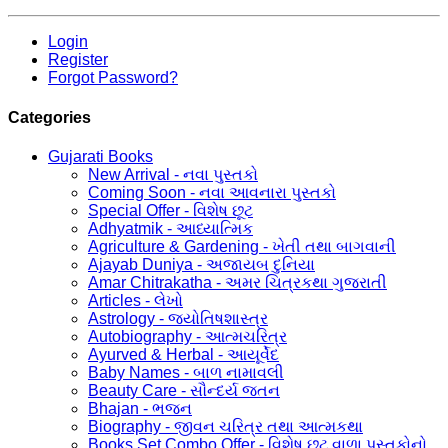
Login
Register
Forgot Password?
Categories
Gujarati Books
New Arrival - નવા પુસ્તકો
Coming Soon - નવા આવનારા પુસ્તકો
Special Offer - વિશેષ છૂટ
Adhyatmik - આધ્યાત્મિક
Agriculture & Gardening - ખેતી તથા બાગવાની
Ajayab Duniya - અજાયબ દુનિયા
Amar Chitrakatha - અમર ચિત્રકથા ગુજરાતી
Articles - લેખો
Astrology - જ્યોતિષશાસ્ત્ર
Autobiography - આત્મચરિત્ર
Ayurved & Herbal - આયૂર્વેદ
Baby Names - બાળ નામાવલી
Beauty Care - સૌન્દર્ય જતન
Bhajan - ભજન
Biography - જીવન ચરિત્ર તથા આત્મકથા
Books Set Combo Offer - વિશેષ છૂટ વાળા પુસ્તકોનો