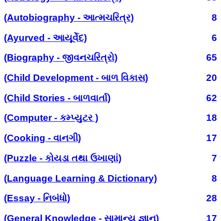
(Autobiography - આત્મચરિત્ર)
8
(Ayurved - આયૂર્વેદ)
6
(Biography - જીવનચરિત્રો)
65
(Child Development - બાળ વિકાસ)
20
(Child Stories - બાળવાર્તા)
62
(Computer - કમ્પ્યુટર )
18
(Cooking - વાનગી)
17
(Puzzle - કોયડા તથા ઉખાણાં)
7
(Language Learning & Dictionary)
8
(Essay - નિબંધો)
28
(General Knowledge - સામાન્ય જ્ઞાન)
17