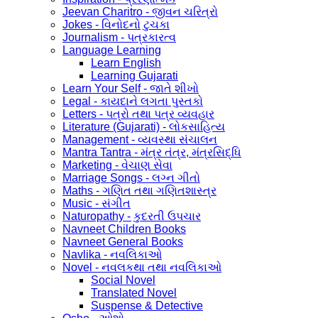
Jeevan Charitro - જીવન ચરિત્રો
Jokes - વિનોદનો ટુચકા
Journalism - પત્રકારત્વ
Language Learning
Learn English
Learning Gujarati
Learn Your Self - જાતે શીખો
Legal - કાયદાને લગતા પુસ્તકો
Letters - પત્રો તથા પત્ર વ્યવહાર
Literature (Gujarati) - લોકસાહિત્ય
Management - વ્યવસ્થા સંચાલન
Mantra Tantra - મંત્ર તંત્ર, મંત્રસિદ્ધિ
Marketing - વેચાણ સેવા
Marriage Songs - લગ્ન ગીતો
Maths - ગણિત તથા ગણિતશાસ્ત્ર
Music - સંગીત
Naturopathy - કુદરતી ઉપચાર
Navneet Children Books
Navneet General Books
Navlika - નવલિકાઓ
Novel - નવલકથા તથા નવલિકાઓ
Social Novel
Translated Novel
Suspense & Detective