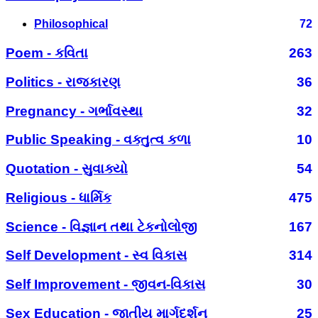
Philosophical
72
Poem - કવિતા
263
Politics - રાજકારણ
36
Pregnancy - ગર્ભાવસ્થા
32
Public Speaking - વક્તુત્વ કળા
10
Quotation - સુવાક્યો
54
Religious - ધાર્મિક
475
Science - વિજ્ઞાન તથા ટેકનોલોજી
167
Self Development - સ્વ વિકાસ
314
Self Improvement - જીવન-વિકાસ
30
Sex Education - જાતીય માર્ગદર્શન
25