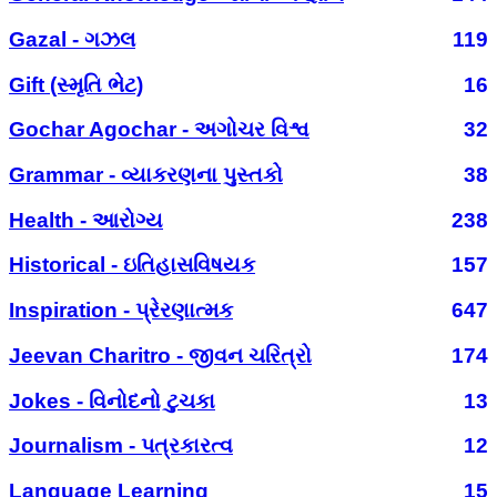
Gazal - ગઝલ
119
Gift (સ્મૃતિ ભેટ)
16
Gochar Agochar - અગોચર વિશ્વ
32
Grammar - વ્યાકરણના પુસ્તકો
38
Health - આરોગ્ય
238
Historical - ઇતિહાસવિષયક
157
Inspiration - પ્રેરણાત્મક
647
Jeevan Charitro - જીવન ચરિત્રો
174
Jokes - વિનોદનો ટુચકા
13
Journalism - પત્રકારત્વ
12
Language Learning
15