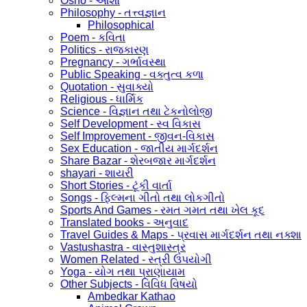
Osho - ઓશો
Philosophy - તત્ત્વજ્ઞાન
Philosophical
Poem - કવિતા
Politics - રાજકારણ
Pregnancy - ગર્ભાવસ્થા
Public Speaking - વક્તુત્વ કળા
Quotation - સુવાક્યો
Religious - ધાર્મિક
Science - વિજ્ઞાન તથા ટેકનોલોજી
Self Development - સ્વ વિકાસ
Self Improvement - જીવન-વિકાસ
Sex Education - જાતીય માર્ગદર્શન
Share Bazar - શેરબજાર માર્ગદર્શન
shayari - શાયરી
Short Stories - ટૂંકી વાર્તા
Songs - ફિલ્મના ગીતો તથા લોકગીતો
Sports And Games - રમત ગમત તથા ખેલ કૂદ
Translated books - અનુવાદ
Travel Guides & Maps - પ્રવાસ માર્ગદર્શન તથા નક્શા
Vastushastra - વાસ્તુશાસ્ત્ર
Women Related - સ્ત્રી ઉપયોગી
Yoga - યોગ તથા પ્રાણાયામ
Other Subjects - વિવિધ વિષયો
Ambedkar Kathao