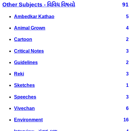
Other Subjects - વિવિધ વિષયો
91
Ambedkar Kathao
5
Animal Grown
4
Cartoon
2
Critical Notes
3
Guidelines
2
Reki
3
Sketches
1
Speeches
3
Vivechan
6
Environment
16