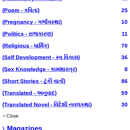
(Poem - કવિતા)
25
(Pregnancy - ગર્ભાવસ્થા)
10
(Politics - રાજકારણ)
11
(Religious - ધાર્મિક)
70
(Self Development - સ્વ વિકાસ)
36
(Sex Knowledge - કામશાસ્ત્ર)
8
(Short Stories - ટૂંકી વાર્તા)
86
(Translated - અનુવાદ)
59
(Translated Novel - વિદેશી નવલકથા)
30
Close
Magazines