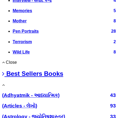
Interview - સંવાદ કળા
4
Memories
5
Mother
8
Pen Portraits
28
Terrorism
2
Wild Life
8
Close
Best Sellers Books
(Adhyatmik - આધ્યાત્મિક)
43
(Articles - લેખો)
93
(Astrology - જ્યોતિષશાસ્ત્ર)
33