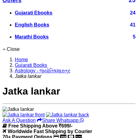
Others
25
Gujarati Ebooks
24
English Books
41
Marathi Books
5
Close
Home
Gujarati Books
Astrology - જ્યોતિષશાસ્ત્ર
Jatka lankar
Jatka lankar
Ask A Question
Share Whatsapp
Free Shipping Above
699/-
Worldwide Fast Shipping by Courier
70+ Payment Options