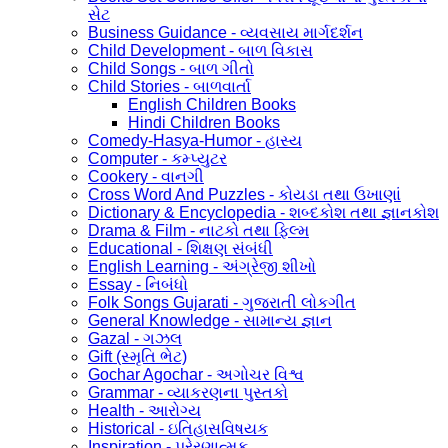
સેટ
Business Guidance - વ્યવસાય માર્ગદર્શન
Child Development - બાળ વિકાસ
Child Songs - બાળ ગીતો
Child Stories - બાળવાર્તા
English Children Books
Hindi Children Books
Comedy-Hasya-Humor - હાસ્ય
Computer - કમ્પ્યુટર
Cookery - વાનગી
Cross Word And Puzzles - કોયડા તથા ઉખાણાં
Dictionary & Encyclopedia - શબ્દકોશ તથા જ્ઞાનકોશ
Drama & Film - નાટકો તથા ફિલ્મ
Educational - શિક્ષણ સંબંધી
English Learning - અંગ્રેજી શીખો
Essay - નિબંધો
Folk Songs Gujarati - ગુજરાતી લોકગીત
General Knowledge - સામાન્ય જ્ઞાન
Gazal - ગઝલ
Gift (સ્મૃતિ ભેટ)
Gochar Agochar - અગોચર વિશ્વ
Grammar - વ્યાકરણના પુસ્તકો
Health - આરોગ્ય
Historical - ઇતિહાસવિષયક
Inspiration - પ્રેરણાત્મક