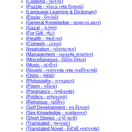
(Cooking - વાનગી)
(Puzzle - કોયડા તથા ઉખાણાં)
(Language Learning & Dictionary)
(Essay - નિબંધો)
(General Knowledge - સામાન્ય જ્ઞાન)
(Gazal - ગઝલ)
(For Gift - ભેટ)
(Health - આરોગ્ય)
(Comedy - હાસ્ય)
(Inspiration - પ્રેરણાત્મક)
(Management - વ્યવસ્થા સંચાલન)
(Miscellaneous - વિવિધ વિષય)
(Music - સંગીત)
(Novels - નવલકથા તથા નવલિકાઓ)
(Osho - ઓશો)
(Philosophy - તત્ત્વજ્ઞાન)
(Poem - કવિતા)
(Pregnancy - ગર્ભાવસ્થા)
(Politics - રાજકારણ)
(Religious - ધાર્મિક)
(Self Development - સ્વ વિકાસ)
(Sex Knowledge - કામશાસ્ત્ર)
(Short Stories - ટૂંકી વાર્તા)
(Translated - અનુવાદ)
(Translated Novel - વિદેશી નવલકથા)