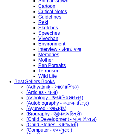
Animal Grown
Cartoon
Critical Notes
Guidelines
Reki
Sketches
Speeches
Vivechan
Environment
Interview - સંવાદ કળા
Memories
Mother
Pen Portraits
Terrorism
Wild Life
Best Sellers Books
(Adhyatmik - આધ્યાત્મિક)
(Articles - લેખો)
(Astrology - જ્યોતિષશાસ્ત્ર)
(Autobiography - આત્મચરિત્ર)
(Ayurved - આયૂર્વેદ)
(Biography - જીવનચરિત્રો)
(Child Development - બાળ વિકાસ)
(Child Stories - બાળવાર્તા)
(Computer - કમ્પ્યુટર )