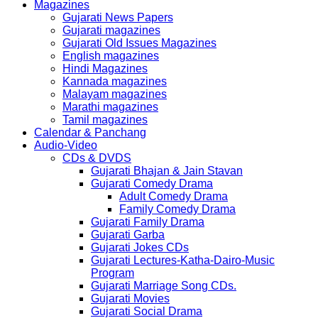
Magazines
Gujarati News Papers
Gujarati magazines
Gujarati Old Issues Magazines
English magazines
Hindi Magazines
Kannada magazines
Malayam magazines
Marathi magazines
Tamil magazines
Calendar & Panchang
Audio-Video
CDs & DVDS
Gujarati Bhajan & Jain Stavan
Gujarati Comedy Drama
Adult Comedy Drama
Family Comedy Drama
Gujarati Family Drama
Gujarati Garba
Gujarati Jokes CDs
Gujarati Lectures-Katha-Dairo-Music
Program
Gujarati Marriage Song CDs.
Gujarati Movies
Gujarati Social Drama