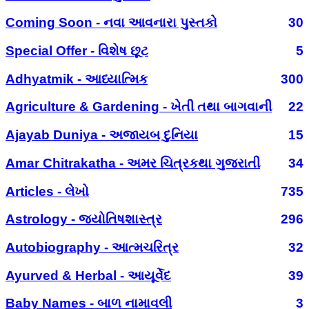
Coming Soon - નવા આવનારા પુસ્તકો
30
Special Offer - વિશેષ છૂટ
5
Adhyatmik - આધ્યાત્મિક
300
Agriculture & Gardening - ખેતી તથા બાગવાની
22
Ajayab Duniya - અજાયબ દુનિયા
15
Amar Chitrakatha - અમર ચિત્રકથા ગુજરાતી
34
Articles - લેખો
735
Astrology - જ્યોતિષશાસ્ત્ર
296
Autobiography - આત્મચરિત્ર
32
Ayurved & Herbal - આયૂર્વેદ
39
Baby Names - બાળ નામાવલી
3