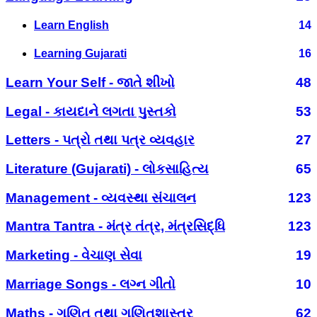
Learn English
14
Learning Gujarati
16
Learn Your Self - જાતે શીખો
48
Legal - કાયદાને લગતા પુસ્તકો
53
Letters - પત્રો તથા પત્ર વ્યવહાર
27
Literature (Gujarati) - લોકસાહિત્ય
65
Management - વ્યવસ્થા સંચાલન
123
Mantra Tantra - મંત્ર તંત્ર, મંત્રસિદ્ધિ
123
Marketing - વેચાણ સેવા
19
Marriage Songs - લગ્ન ગીતો
10
Maths - ગણિત તથા ગણિતશાસ્ત્ર
62