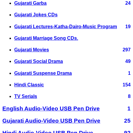
Gujarati Garba
24
Gujarati Jokes CDs
Gujarati Lectures-Katha-Dairo-Music Program
19
Gujarati Marriage Song CDs.
Gujarati Movies
297
Gujarati Social Drama
49
Gujarati Suspense Drama
1
Hindi Classic
154
TV Serials
8
English Audio-Video USB Pen Drive
1
Gujarati Audio-Video USB Pen Drive
25
Hindi Audio-Video USB Pen Drive
92