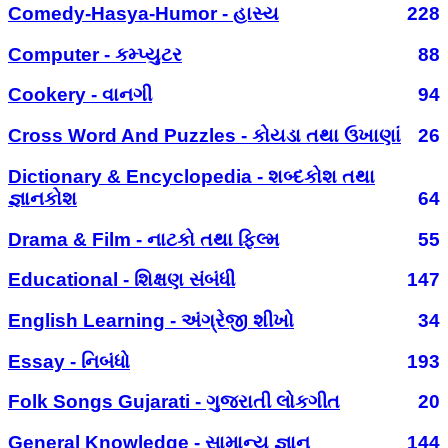
Comedy-Hasya-Humor - હાસ્ય
228
Computer - કમ્પ્યુટર
88
Cookery - વાનગી
94
Cross Word And Puzzles - કોયડા તથા ઉખાણાં
26
Dictionary & Encyclopedia - શબ્દકોશ તથા
જ્ઞાનકોશ
64
Drama & Film - નાટકો તથા ફિલ્મ
55
Educational - શિક્ષણ સંબંધી
147
English Learning - અંગ્રેજી શીખો
34
Essay - નિબંધો
193
Folk Songs Gujarati - ગુજરાતી લોકગીત
20
General Knowledge - સામાન્ય જ્ઞાન
144