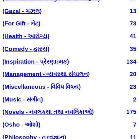
(Gazal - ગઝલ)
13
(For Gift - ભેટ)
73
(Health - આરોગ્ય)
41
(Comedy - હાસ્ય)
35
(Inspiration - પ્રેરણાત્મક)
134
(Management - વ્યવસ્થા સંચાલન)
20
(Miscellaneous - વિવિધ વિષય)
23
(Music - સંગીત)
2
(Novels - નવલકથા તથા નવલિકાઓ)
175
(Osho - ઓશો)
7
(Philosophy - તત્ત્વજ્ઞાન)
11