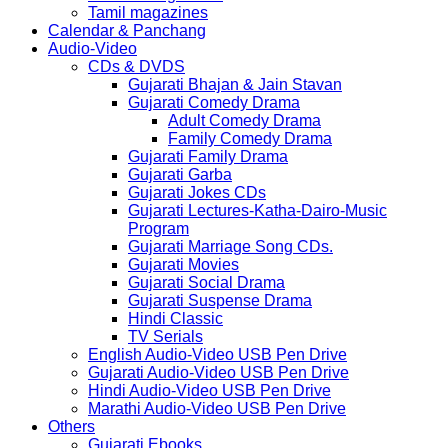
Tamil magazines
Calendar & Panchang
Audio-Video
CDs & DVDS
Gujarati Bhajan & Jain Stavan
Gujarati Comedy Drama
Adult Comedy Drama
Family Comedy Drama
Gujarati Family Drama
Gujarati Garba
Gujarati Jokes CDs
Gujarati Lectures-Katha-Dairo-Music
Program
Gujarati Marriage Song CDs.
Gujarati Movies
Gujarati Social Drama
Gujarati Suspense Drama
Hindi Classic
TV Serials
English Audio-Video USB Pen Drive
Gujarati Audio-Video USB Pen Drive
Hindi Audio-Video USB Pen Drive
Marathi Audio-Video USB Pen Drive
Others
Gujarati Ebooks