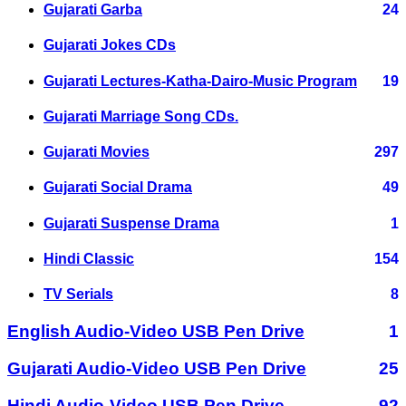
Gujarati Garba
24
Gujarati Jokes CDs
Gujarati Lectures-Katha-Dairo-Music Program
19
Gujarati Marriage Song CDs.
Gujarati Movies
297
Gujarati Social Drama
49
Gujarati Suspense Drama
1
Hindi Classic
154
TV Serials
8
English Audio-Video USB Pen Drive
1
Gujarati Audio-Video USB Pen Drive
25
Hindi Audio-Video USB Pen Drive
92