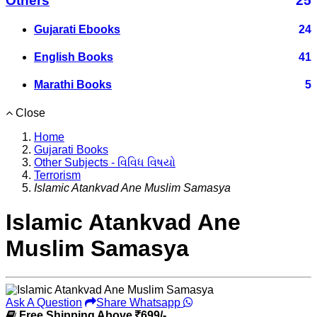
Others
25
Gujarati Ebooks
24
English Books
41
Marathi Books
5
Close
Home
Gujarati Books
Other Subjects - વિવિધ વિષયો
Terrorism
Islamic Atankvad Ane Muslim Samasya
Islamic Atankvad Ane
Muslim Samasya
Ask A Question
Share Whatsapp
Free Shipping Above
699/-