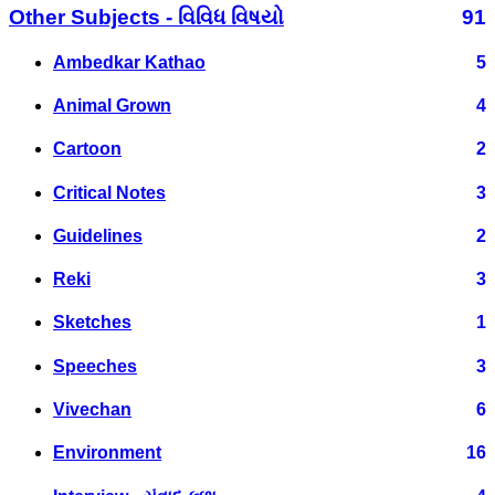
Other Subjects - વિવિધ વિષયો
91
Ambedkar Kathao
5
Animal Grown
4
Cartoon
2
Critical Notes
3
Guidelines
2
Reki
3
Sketches
1
Speeches
3
Vivechan
6
Environment
16