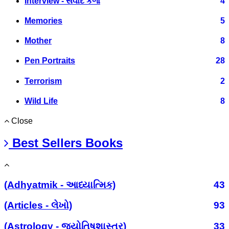
Interview - સંવાદ કળા
4
Memories
5
Mother
8
Pen Portraits
28
Terrorism
2
Wild Life
8
Close
Best Sellers Books
(Adhyatmik - આધ્યાત્મિક)
43
(Articles - લેખો)
93
(Astrology - જ્યોતિષશાસ્ત્ર)
33