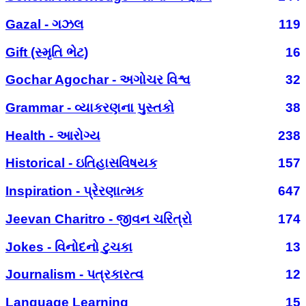
Gazal - ગઝલ
119
Gift (સ્મૃતિ ભેટ)
16
Gochar Agochar - અગોચર વિશ્વ
32
Grammar - વ્યાકરણના પુસ્તકો
38
Health - આરોગ્ય
238
Historical - ઇતિહાસવિષયક
157
Inspiration - પ્રેરણાત્મક
647
Jeevan Charitro - જીવન ચરિત્રો
174
Jokes - વિનોદનો ટુચકા
13
Journalism - પત્રકારત્વ
12
Language Learning
15