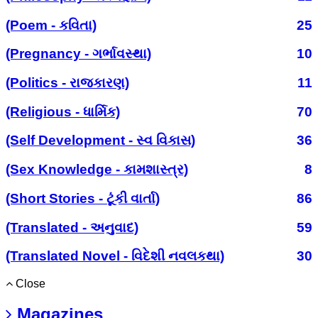
(Poem - કવિતા)
25
(Pregnancy - ગર્ભાવસ્થા)
10
(Politics - રાજકારણ)
11
(Religious - ધાર્મિક)
70
(Self Development - સ્વ વિકાસ)
36
(Sex Knowledge - કામશાસ્ત્ર)
8
(Short Stories - ટૂંકી વાર્તા)
86
(Translated - અનુવાદ)
59
(Translated Novel - વિદેશી નવલકથા)
30
Close
Magazines