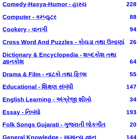
Comedy-Hasya-Humor - હાસ્ય
228
Computer - કમ્પ્યુટર
88
Cookery - વાનગી
94
Cross Word And Puzzles - કોયડા તથા ઉખાણાં
26
Dictionary & Encyclopedia - શબ્દકોશ તથા
જ્ઞાનકોશ
64
Drama & Film - નાટકો તથા ફિલ્મ
55
Educational - શિક્ષણ સંબંધી
147
English Learning - અંગ્રેજી શીખો
34
Essay - નિબંધો
193
Folk Songs Gujarati - ગુજરાતી લોકગીત
20
General Knowledge - સામાન્ય જ્ઞાન
144