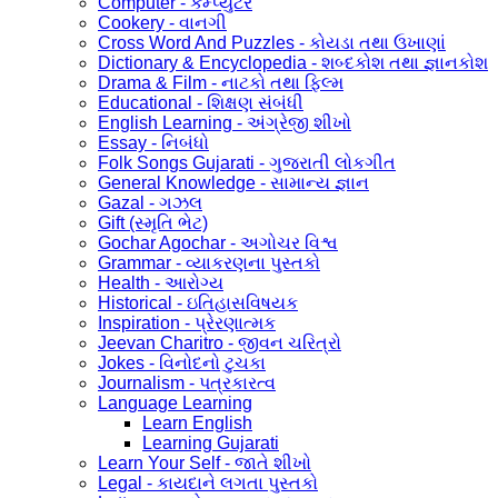
Computer - કમ્પ્યુટર
Cookery - વાનગી
Cross Word And Puzzles - કોયડા તથા ઉખાણાં
Dictionary & Encyclopedia - શબ્દકોશ તથા જ્ઞાનકોશ
Drama & Film - નાટકો તથા ફિલ્મ
Educational - શિક્ષણ સંબંધી
English Learning - અંગ્રેજી શીખો
Essay - નિબંધો
Folk Songs Gujarati - ગુજરાતી લોકગીત
General Knowledge - સામાન્ય જ્ઞાન
Gazal - ગઝલ
Gift (સ્મૃતિ ભેટ)
Gochar Agochar - અગોચર વિશ્વ
Grammar - વ્યાકરણના પુસ્તકો
Health - આરોગ્ય
Historical - ઇતિહાસવિષયક
Inspiration - પ્રેરણાત્મક
Jeevan Charitro - જીવન ચરિત્રો
Jokes - વિનોદનો ટુચકા
Journalism - પત્રકારત્વ
Language Learning
Learn English
Learning Gujarati
Learn Your Self - જાતે શીખો
Legal - કાયદાને લગતા પુસ્તકો