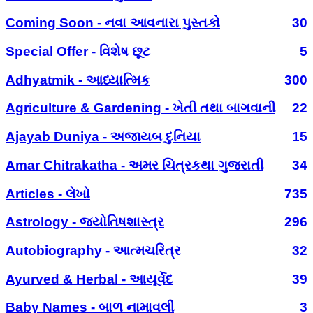
Coming Soon - નવા આવનારા પુસ્તકો
30
Special Offer - વિશેષ છૂટ
5
Adhyatmik - આધ્યાત્મિક
300
Agriculture & Gardening - ખેતી તથા બાગવાની
22
Ajayab Duniya - અજાયબ દુનિયા
15
Amar Chitrakatha - અમર ચિત્રકથા ગુજરાતી
34
Articles - લેખો
735
Astrology - જ્યોતિષશાસ્ત્ર
296
Autobiography - આત્મચરિત્ર
32
Ayurved & Herbal - આયૂર્વેદ
39
Baby Names - બાળ નામાવલી
3