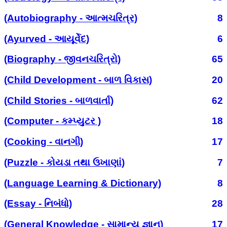
(Autobiography - આત્મચરિત્ર)
8
(Ayurved - આયૂર્વેદ)
6
(Biography - જીવનચરિત્રો)
65
(Child Development - બાળ વિકાસ)
20
(Child Stories - બાળવાર્તા)
62
(Computer - કમ્પ્યુટર )
18
(Cooking - વાનગી)
17
(Puzzle - કોયડા તથા ઉખાણાં)
7
(Language Learning & Dictionary)
8
(Essay - નિબંધો)
28
(General Knowledge - સામાન્ય જ્ઞાન)
17