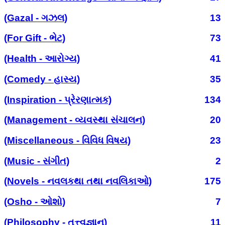
(Gazal - ગઝલ)
13
(For Gift - ભેટ)
73
(Health - આરોગ્ય)
41
(Comedy - હાસ્ય)
35
(Inspiration - પ્રેરણાત્મક)
134
(Management - વ્યવસ્થા સંચાલન)
20
(Miscellaneous - વિવિધ વિષય)
23
(Music - સંગીત)
2
(Novels - નવલકથા તથા નવલિકાઓ)
175
(Osho - ઓશો)
7
(Philosophy - તત્ત્વજ્ઞાન)
11