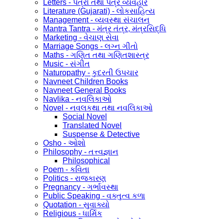
Letters - પત્રો તથા પત્ર વ્યવહાર
Literature (Gujarati) - લોકસાહિત્ય
Management - વ્યવસ્થા સંચાલન
Mantra Tantra - મંત્ર તંત્ર, મંત્રસિદ્ધિ
Marketing - વેચાણ સેવા
Marriage Songs - લગ્ન ગીતો
Maths - ગણિત તથા ગણિતશાસ્ત્ર
Music - સંગીત
Naturopathy - કુદરતી ઉપચાર
Navneet Children Books
Navneet General Books
Navlika - નવલિકાઓ
Novel - નવલકથા તથા નવલિકાઓ
Social Novel
Translated Novel
Suspense & Detective
Osho - ઓશો
Philosophy - તત્ત્વજ્ઞાન
Philosophical
Poem - કવિતા
Politics - રાજકારણ
Pregnancy - ગર્ભાવસ્થા
Public Speaking - વક્તુત્વ કળા
Quotation - સુવાક્યો
Religious - ધાર્મિક