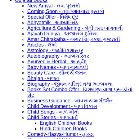
Gujarati Books
New Arrival - નવા પુસ્તકો
Coming Soon - નવા આવનારા પુસ્તકો
Special Offer - વિશેષ છૂટ
Adhyatmik - આધ્યાત્મિક
Agriculture & Gardening - ખેતી તથા બાગવાની
Ajayab Duniya - અજાયબ દુનિયા
Amar Chitrakatha - અમર ચિત્રકથા ગુજરાતી
Articles - લેખો
Astrology - જ્યોતિષશાસ્ત્ર
Autobiography - આત્મચરિત્ર
Ayurved & Herbal - આયૂર્વેદ
Baby Names - બાળ નામાવલી
Beauty Care - સૌન્દર્ય જતન
Bhajan - ભજન
Biography - જીવન ચરિત્ર તથા આત્મકથા
Books Set Combo Offer - વિશેષ છૂટ વાળા પુસ્તકોનો
સેટ
Business Guidance - વ્યવસાય માર્ગદર્શન
Child Development - બાળ વિકાસ
Child Songs - બાળ ગીતો
Child Stories - બાળવાર્તા
English Children Books
Hindi Children Books
Comedy-Hasya-Humor - હાસ્ય