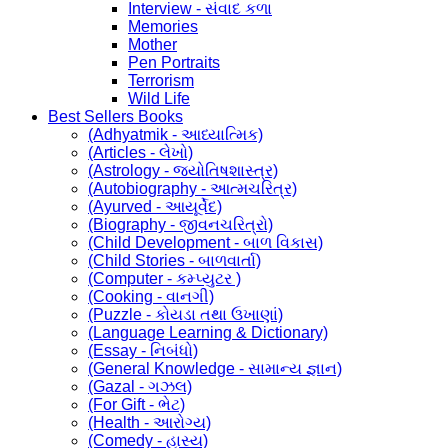
Interview - સંવાદ કળા
Memories
Mother
Pen Portraits
Terrorism
Wild Life
Best Sellers Books
(Adhyatmik - આધ્યાત્મિક)
(Articles - લેખો)
(Astrology - જ્યોતિષશાસ્ત્ર)
(Autobiography - આત્મચરિત્ર)
(Ayurved - આયૂર્વેદ)
(Biography - જીવનચરિત્રો)
(Child Development - બાળ વિકાસ)
(Child Stories - બાળવાર્તા)
(Computer - કમ્પ્યુટર )
(Cooking - વાનગી)
(Puzzle - કોયડા તથા ઉખાણાં)
(Language Learning & Dictionary)
(Essay - નિબંધો)
(General Knowledge - સામાન્ય જ્ઞાન)
(Gazal - ગઝલ)
(For Gift - ભેટ)
(Health - આરોગ્ય)
(Comedy - હાસ્ય)