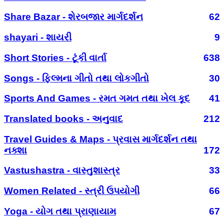
Share Bazar - શેરબજાર માર્ગદર્શન
62
shayari - શાયરી
9
Short Stories - ટૂંકી વાર્તા
638
Songs - ફિલ્મના ગીતો તથા લોકગીતો
30
Sports And Games - રમત ગમત તથા ખેલ કૂદ
41
Translated books - અનુવાદ
212
Travel Guides & Maps - પ્રવાસ માર્ગદર્શન તથા
નક્શા
172
Vastushastra - વાસ્તુશાસ્ત્ર
33
Women Related - સ્ત્રી ઉપયોગી
66
Yoga - યોગ તથા પ્રાણાયામ
67