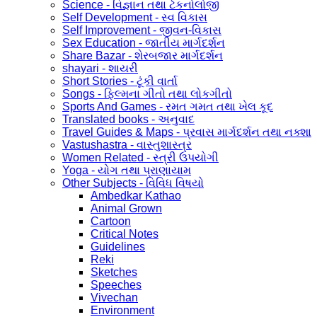
Science - વિજ્ઞાન તથા ટેકનોલોજી
Self Development - સ્વ વિકાસ
Self Improvement - જીવન-વિકાસ
Sex Education - જાતીય માર્ગદર્શન
Share Bazar - શેરબજાર માર્ગદર્શન
shayari - શાયરી
Short Stories - ટૂંકી વાર્તા
Songs - ફિલ્મના ગીતો તથા લોકગીતો
Sports And Games - રમત ગમત તથા ખેલ કૂદ
Translated books - અનુવાદ
Travel Guides & Maps - પ્રવાસ માર્ગદર્શન તથા નક્શા
Vastushastra - વાસ્તુશાસ્ત્ર
Women Related - સ્ત્રી ઉપયોગી
Yoga - યોગ તથા પ્રાણાયામ
Other Subjects - વિવિધ વિષયો
Ambedkar Kathao
Animal Grown
Cartoon
Critical Notes
Guidelines
Reki
Sketches
Speeches
Vivechan
Environment