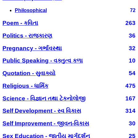
Philosophical
72
Poem - કવિતા
263
Politics - રાજકારણ
36
Pregnancy - ગર્ભાવસ્થા
32
Public Speaking - વક્તુત્વ કળા
10
Quotation - સુવાક્યો
54
Religious - ધાર્મિક
475
Science - વિજ્ઞાન તથા ટેકનોલોજી
167
Self Development - સ્વ વિકાસ
314
Self Improvement - જીવન-વિકાસ
30
Sex Education - જાતીય માર્ગદર્શન
25