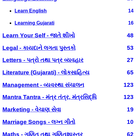
Learn English
14
Learning Gujarati
16
Learn Your Self - જાતે શીખો
48
Legal - કાયદાને લગતા પુસ્તકો
53
Letters - પત્રો તથા પત્ર વ્યવહાર
27
Literature (Gujarati) - લોકસાહિત્ય
65
Management - વ્યવસ્થા સંચાલન
123
Mantra Tantra - મંત્ર તંત્ર, મંત્રસિદ્ધિ
123
Marketing - વેચાણ સેવા
19
Marriage Songs - લગ્ન ગીતો
10
Maths - ગણિત તથા ગણિતશાસ્ત્ર
62